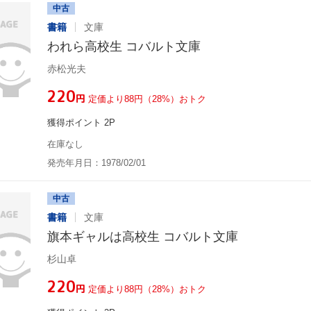
中古
書籍
文庫
われら高校生 コバルト文庫
赤松光夫
¥220
円
定価より88円（28%）おトク
獲得ポイント 2P
在庫なし
発売年月日：1978/02/01
中古
書籍
文庫
旗本ギャルは高校生 コバルト文庫
杉山卓
¥220
円
定価より88円（28%）おトク