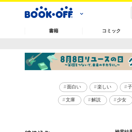
書籍
コミック
面白い
楽しい
文庫
解説
少女
検索結