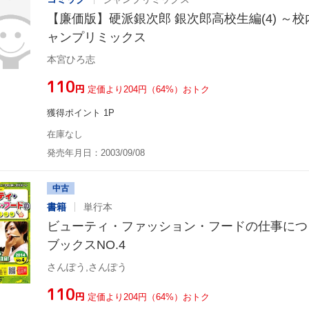
【廉価版】硬派銀次郎 銀次郎高校生編(4) ～校内
ャンプリミックス
本宮ひろ志
¥110
円
定価より204円（64%）おトク
獲得ポイント 1P
在庫なし
発売年月日：2003/09/08
中古
書籍
単行本
ビューティ・ファッション・フードの仕事につ
ブックスNO.4
さんぽう,さんぽう
¥110
円
定価より204円（64%）おトク