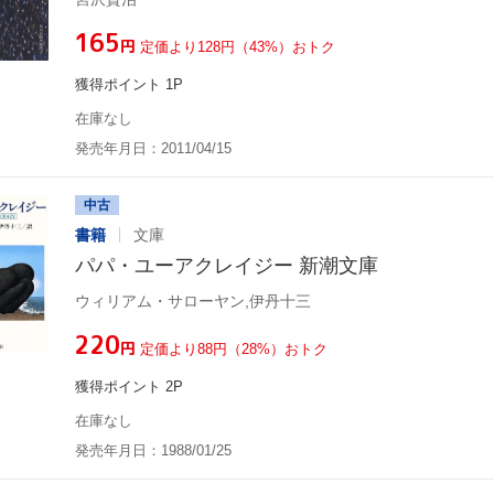
¥165
円
定価より128円（43%）おトク
獲得ポイント 1P
在庫なし
発売年月日：2011/04/15
中古
書籍
文庫
パパ・ユーアクレイジー 新潮文庫
ウィリアム・サローヤン,伊丹十三
¥220
円
定価より88円（28%）おトク
獲得ポイント 2P
在庫なし
発売年月日：1988/01/25