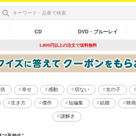
CD
DVD・ブルーレイ
1,800円以上の注文で
送料無料
子供
幸せ
感動
切ない
女の子
生き方
傑作
短編集
結婚
映画
謎解き
果
#高校生