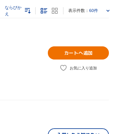
ならびか
表示件数：
60件
え
カートへ追加
お気に入り追加