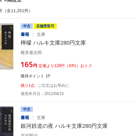
件（全11,251件）
中古
店舗受取可
書籍
文庫
檸檬 ハルキ文庫280円文庫
梶井基次郎
¥165
円
定価より128円（43%）おトク
獲得ポイント 1P
残り1点
ご注文はお早めに
発売年月日：2011/04/15
中古
書籍
文庫
銀河鉄道の夜 ハルキ文庫280円文庫
宮沢賢治