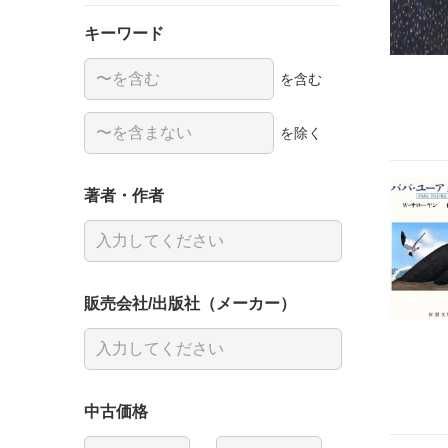
キーワード
を含む
を除く
著者・作者
販売会社/出版社（メーカー）
中古価格