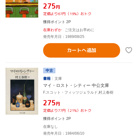
¥275
円
定価より67円（19%）おトク
獲得ポイント 2P
在庫わずか
ご注文はお早めに
発売年月日：1989/08/25
カートへ追加
中古
書籍
文庫
マイ・ロスト・シティー 中公文庫
F.スコット・フィッツジェラルド,村上春樹
¥275
円
定価より77円（21%）おトク
獲得ポイント 2P
在庫なし
発売年月日：1984/06/10