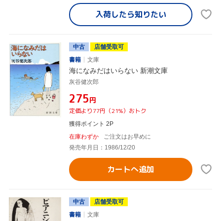
入荷したら
知りたい
中古
店舗受取可
書籍
文庫
海になみだはいらない 新潮文庫
灰谷健次郎
¥275
円
定価より77円（21%）おトク
獲得ポイント 2P
在庫わずか
ご注文はお早めに
発売年月日：1986/12/20
カートへ追加
中古
店舗受取可
書籍
文庫