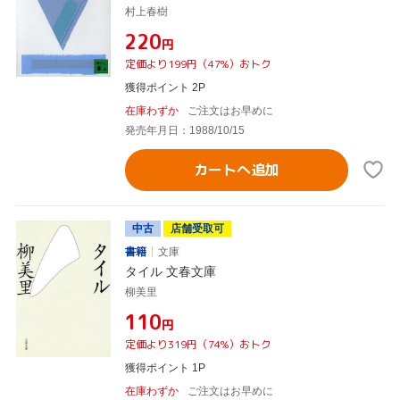
村上春樹
¥220
円
定価より199円（47%）おトク
獲得ポイント 2P
在庫わずか
ご注文はお早めに
発売年月日：1988/10/15
カートへ追加
中古
店舗受取可
書籍
文庫
タイル 文春文庫
柳美里
¥110
円
定価より319円（74%）おトク
獲得ポイント 1P
在庫わずか
ご注文はお早めに