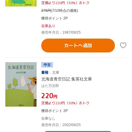
定価より220円（50%）おトク
275
円
(7/10時点の価格)
獲得ポイント 2P
在庫あり
発売年月日：1987/08/25
カートへ追加
中古
書籍
文庫
北海道青空日記 集英社文庫
はた万次郎
¥220
円
定価より220円（50%）おトク
獲得ポイント 2P
在庫なし
発売年月日：2002/08/25