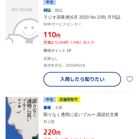
中古
雑誌
雑誌
ラジオ深夜便(6月 2020 No.239) 月刊誌
NHKサービスセンター
¥110
円
定価より269円（70%）おトク
獲得ポイント 1P
在庫なし
発売年月日：2020/05/18
入荷したら
知りたい
中古
店舗受取可
書籍
文庫
限りなく透明に近いブルー 講談社文庫
村上龍
¥220
円