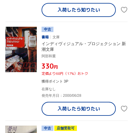
入荷したら
知りたい
中古
書籍
文庫
インディヴィジュアル・プロジェクション 新
潮文庫
阿部和重
¥330
円
定価より68円（17%）おトク
獲得ポイント 3P
在庫なし
発売年月日：2000/06/28
入荷したら
知りたい
中古
店舗受取可