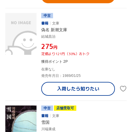
中古
書籍
文庫
偽名 新潮文庫
結城昌治
¥275
円
定価より121円（30%）おトク
獲得ポイント 2P
在庫なし
発売年月日：1989/01/25
入荷したら
知りたい
中古
店舗受取可
書籍
文庫
雪国
川端康成