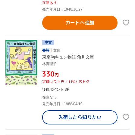
在庫あり
発売年月日：1948/10/27
カートへ追加
中古
書籍
文庫
東京胸キュン物語 角川文庫
林真理子
¥330
円
定価より44円（11%）おトク
獲得ポイント 3P
在庫なし
発売年月日：1988/04/10
入荷したら
知りたい