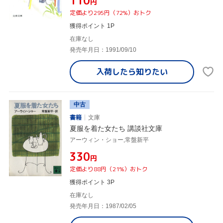
¥110
円
定価より295円（72%）おトク
獲得ポイント 1P
在庫なし
発売年月日：1991/09/10
入荷したら
知りたい
中古
書籍
文庫
夏服を着た女たち 講談社文庫
アーウィン・ショー,常盤新平
¥330
円
定価より88円（21%）おトク
獲得ポイント 3P
在庫なし
発売年月日：1987/02/05