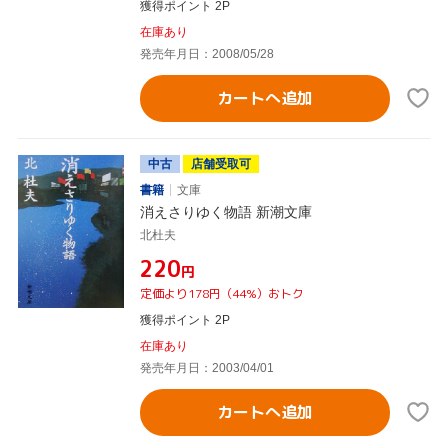
獲得ポイント 2P
在庫あり
発売年月日：2008/05/28
カートへ追加
中古
店舗受取可
書籍
文庫
消えさりゆく物語 新潮文庫
北杜夫
¥220
円
定価より178円（44%）おトク
獲得ポイント 2P
在庫あり
発売年月日：2003/04/01
カートへ追加