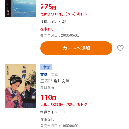
¥275
円
定価より123円（30%）おトク
獲得ポイント 2P
在庫あり
発売年月日：2006/05/01
カートへ追加
中古
書籍
文庫
三四郎 角川文庫
夏目漱石
¥110
円
定価より288円（72%）おトク
獲得ポイント 1P
在庫なし
発売年月日：1990/06/01