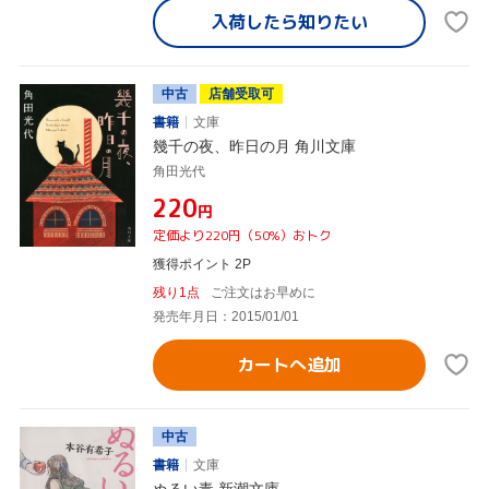
入荷したら
知りたい
中古
店舗受取可
書籍
文庫
幾千の夜、昨日の月 角川文庫
角田光代
¥220
円
定価より220円（50%）おトク
獲得ポイント 2P
残り1点
ご注文はお早めに
発売年月日：2015/01/01
カートへ追加
中古
書籍
文庫
ぬるい毒 新潮文庫