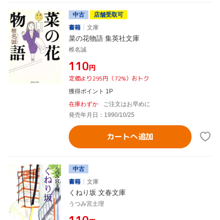
中古
店舗受取可
書籍
文庫
菜の花物語 集英社文庫
椎名誠
¥110
円
定価より295円（72%）おトク
獲得ポイント 1P
在庫わずか
ご注文はお早めに
発売年月日：1990/10/25
カートへ追加
中古
書籍
文庫
くねり坂 文春文庫
うつみ宮土理