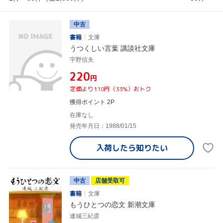
中古
書籍
文庫
うつくしい言葉 講談社文庫
宇野信夫
¥220
円
定価より110円（33%）おトク
獲得ポイント 2P
在庫なし
発売年月日：1988/01/15
入荷したら
知りたい
中古
店舗受取可
書籍
文庫
もうひとつの恋文 新潮文庫
連城三紀彦