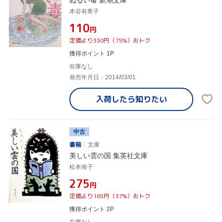
本谷有希子
¥110
円
定価より330円（75%）おトク
獲得ポイント 1P
在庫なし
発売年月日：2014/03/01
入荷したら
知りたい
中古
書籍
文庫
美しい雲の国 集英社文庫
松本侑子
¥275
円
定価より165円（37%）おトク
獲得ポイント 2P
在庫なし