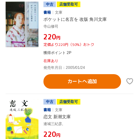
中古
店舗受取可
書籍
文庫
ポケットに名言を 改版 角川文庫
寺山修司
¥220
円
定価より220円（50%）おトク
獲得ポイント 2P
在庫あり
発売年月日：2005/01/24
カートへ追加
中古
店舗受取可
書籍
文庫
恋文 新潮文庫
連城三紀彦,
¥220
円