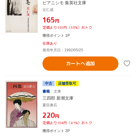
ピアニシモ 集英社文庫
辻仁成
¥165
円
定価より191円（53%）おトク
獲得ポイント 1P
在庫あり
発売年月日：1992/05/25
カートへ追加
中古
店舗受取可
書籍
文庫
三四郎 新潮文庫
夏目漱石
¥220
円
定価より154円（41%）おトク
獲得ポイント 2P