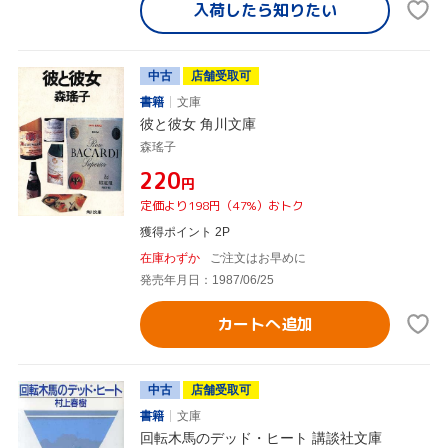
入荷したら
知りたい
中古
店舗受取可
書籍
文庫
彼と彼女 角川文庫
森瑤子
¥220
円
定価より198円（47%）おトク
獲得ポイント 2P
在庫わずか
ご注文はお早めに
発売年月日：1987/06/25
カートへ追加
中古
店舗受取可
書籍
文庫
回転木馬のデッド・ヒート 講談社文庫