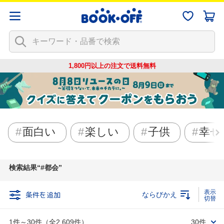
1,800円以上の注文で
送料無料
面白い
楽しい
子供
幸せ
検索結果
#都会
条件を追加
ならびかえ
1件～30件（全2,609件）
30件