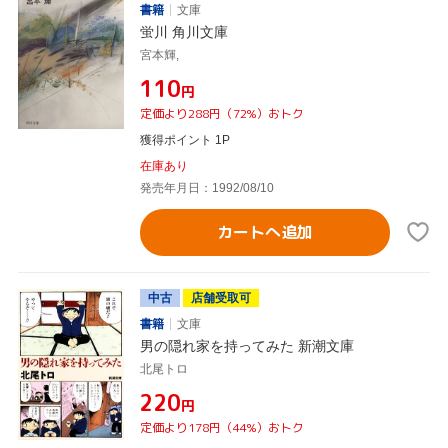
書籍
文庫
蛍川 角川文庫
宮本輝,
¥110
円
定価より288円（72%）おトク
獲得ポイント 1P
在庫あり
発売年月日：1992/08/10
カートへ追加
中古
店舗受取可
書籍
文庫
男の隠れ家を持ってみた 新潮文庫
北尾トロ
¥220
円
定価より178円（44%）おトク