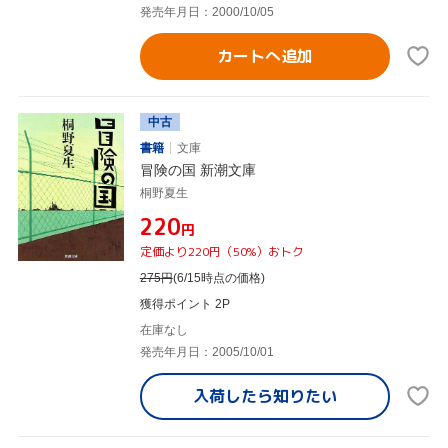
発売年月日：2000/10/05
カートへ追加
中古
書籍
文庫
冒険の国 新潮文庫
桐野夏生
¥220
円
定価より220円（50%）おトク
275
円
(6/15時点の価格)
獲得ポイント 2P
在庫なし
発売年月日：2005/10/01
入荷したら
知りたい