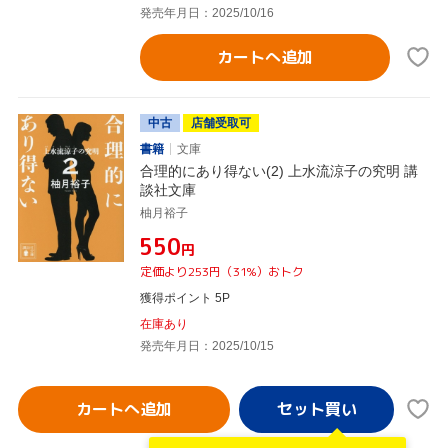
発売年月日：2025/10/16
カートへ追加
中古
店舗受取可
書籍
文庫
合理的にあり得ない(2) 上水流涼子の究明 講
談社文庫
柚月裕子
¥550
円
定価より253円（31%）おトク
獲得ポイント 5P
在庫あり
発売年月日：2025/10/15
カートへ追加