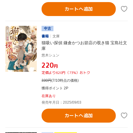
カートへ追加
中古
書籍
文庫
猫吸い探偵 鎌倉かつお節店の覗き猫 宝島社文
庫
悠木シュン
¥220
円
定価より620円（73%）おトク
330
円
(7/10時点の価格)
獲得ポイント 2P
在庫あり
発売年月日：2025/09/03
カートへ追加