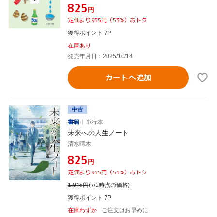
¥825
円
定価より935円（53%）おトク
獲得ポイント 7P
在庫あり
発売年月日：2025/10/14
カートへ追加
中古
書籍
単行本
未来への人生ノート
清水晴木
¥825
円
定価より935円（53%）おトク
1,045
円
(7/1時点の価格)
獲得ポイント 7P
在庫わずか
ご注文はお早めに