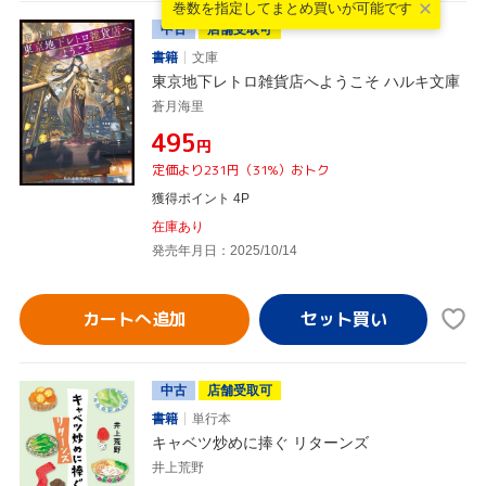
巻数を指定して
まとめ買いが可能です
中古
店舗受取可
書籍
文庫
東京地下レトロ雑貨店へようこそ ハルキ文庫
蒼月海里
¥495
円
定価より231円（31%）おトク
獲得ポイント 4P
在庫あり
発売年月日：2025/10/14
カートへ追加
中古
店舗受取可
書籍
単行本
キャベツ炒めに捧ぐ リターンズ
井上荒野