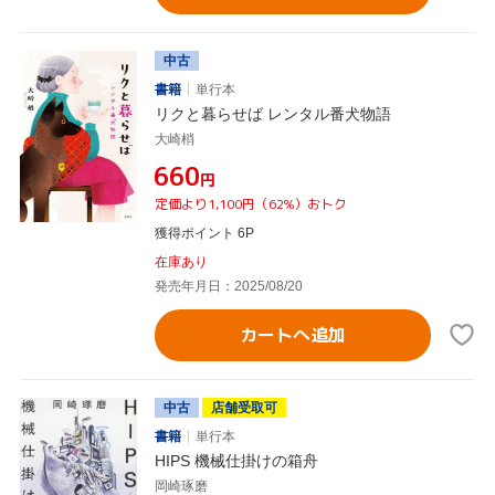
中古
書籍
単行本
リクと暮らせば レンタル番犬物語
大崎梢
¥660
円
定価より1,100円（62%）おトク
獲得ポイント 6P
在庫あり
発売年月日：2025/08/20
カートへ追加
中古
店舗受取可
書籍
単行本
HIPS 機械仕掛けの箱舟
岡崎琢磨