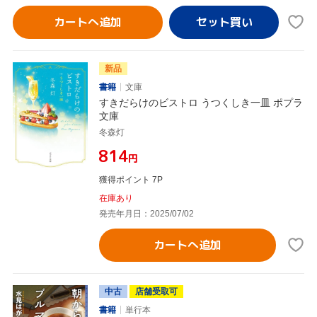
カートへ追加
新品
書籍
文庫
すきだらけのビストロ うつくしき一皿 ポプラ
文庫
冬森灯
¥814
円
獲得ポイント 7P
在庫あり
発売年月日：2025/07/02
カートへ追加
中古
店舗受取可
書籍
単行本