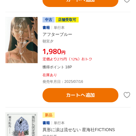
中古
店舗受取可
書籍
単行本
アフターブルー
朝宮夕
¥1,980
円
定価より275円（12%）おトク
獲得ポイント 18P
在庫あり
発売年月日：2025/07/16
カートへ追加
新品
書籍
単行本
異形に涙は流せない 星海社FICTIONS