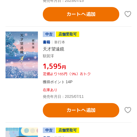
発売年月日：2025/07/15
カートへ追加
中古
店舗受取可
書籍
単行本
天才望遠鏡
額賀澪
¥1,595
円
定価より165円（9%）おトク
獲得ポイント 14P
在庫あり
発売年月日：2025/07/11
カートへ追加
中古
店舗受取可