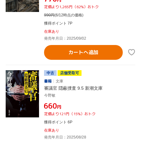
定価より1,265円（62%）おトク
990
円
(6/12時点の価格)
獲得ポイント 7P
在庫あり
発売年月日：2025/09/02
カートへ追加
中古
店舗受取可
書籍
文庫
審議官 隠蔽捜査 9.5 新潮文庫
今野敏
¥660
円
定価より121円（15%）おトク
獲得ポイント 6P
在庫あり
発売年月日：2025/08/28