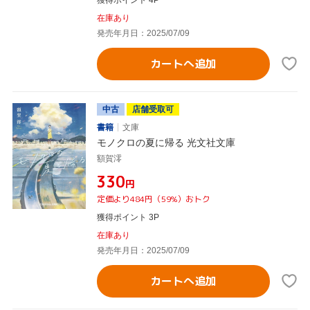
在庫あり
発売年月日：2025/07/09
カートへ追加
中古
店舗受取可
書籍
文庫
モノクロの夏に帰る 光文社文庫
額賀澪
¥330
円
定価より484円（59%）おトク
獲得ポイント 3P
在庫あり
発売年月日：2025/07/09
カートへ追加