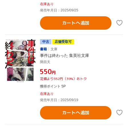
在庫あり
発売年月日：2025/09/25
カートへ追加
中古
店舗受取可
書籍
文庫
事件は終わった 集英社文庫
降田天
¥550
円
定価より352円（39%）おトク
獲得ポイント 5P
在庫あり
発売年月日：2025/09/19
カートへ追加