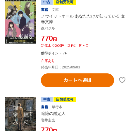
中古
店舗受取可
書籍
文庫
ノウイットオール あなただけが知っている 文
春文庫
森バジル
¥770
円
定価より209円（21%）おトク
獲得ポイント 7P
在庫あり
発売年月日：2025/09/03
カートへ追加
中古
店舗受取可
書籍
単行本
追憶の鑑定人
岩井圭也
¥770
円