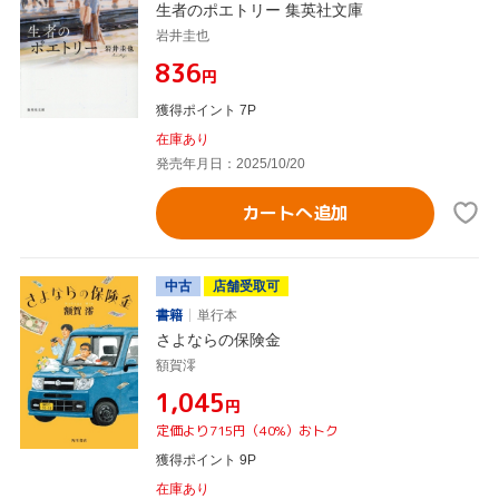
生者のポエトリー 集英社文庫
岩井圭也
¥836
円
獲得ポイント 7P
在庫あり
発売年月日：2025/10/20
カートへ追加
中古
店舗受取可
書籍
単行本
さよならの保険金
額賀澪
¥1,045
円
定価より715円（40%）おトク
獲得ポイント 9P
在庫あり