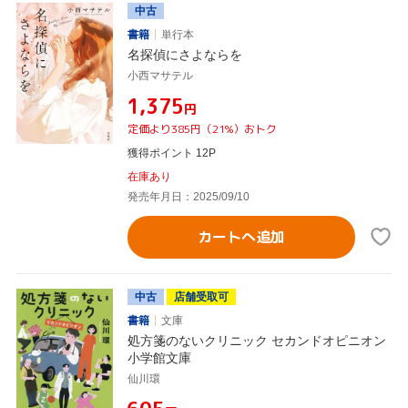
中古
書籍
単行本
名探偵にさよならを
小西マサテル
¥1,375
円
定価より385円（21%）おトク
獲得ポイント 12P
在庫あり
発売年月日：2025/09/10
カートへ追加
中古
店舗受取可
書籍
文庫
処方箋のないクリニック セカンドオピニオン
小学館文庫
仙川環