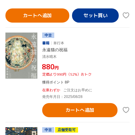
カートへ追加
中古
書籍
単行本
永遠猫の祝福
清水晴木
¥880
円
定価より990円（52%）おトク
獲得ポイント 8P
在庫わずか
ご注文はお早めに
発売年月日：2025/08/28
カートへ追加
中古
店舗受取可