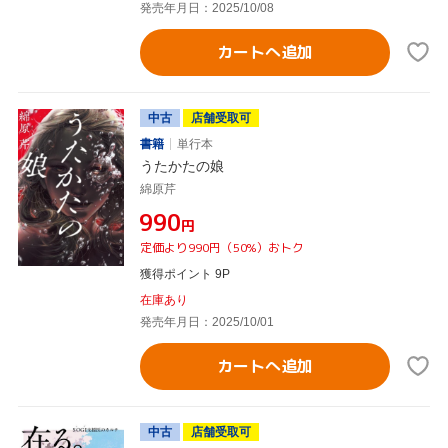
発売年月日：2025/10/08
カートへ追加
中古
店舗受取可
書籍
単行本
うたかたの娘
綿原芹
¥990
円
定価より990円（50%）おトク
獲得ポイント 9P
在庫あり
発売年月日：2025/10/01
カートへ追加
中古
店舗受取可