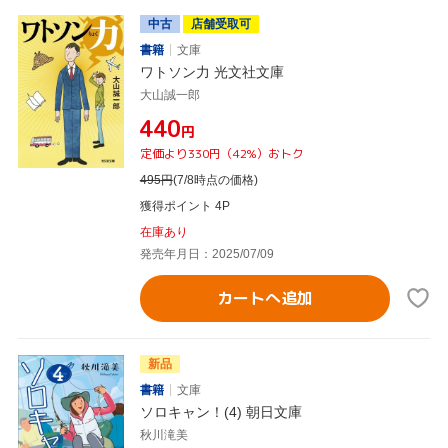
中古
店舗受取可
書籍
文庫
ワトソン力 光文社文庫
大山誠一郎
¥440
円
定価より330円（42%）おトク
495
円
(7/8時点の価格)
獲得ポイント 4P
在庫あり
発売年月日：2025/07/09
カートへ追加
新品
書籍
文庫
ソロキャン！(4) 朝日文庫
秋川滝美