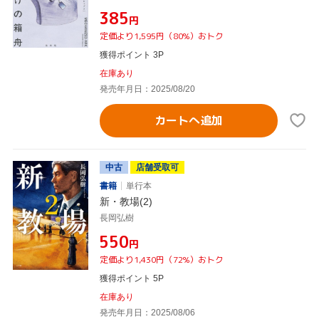
¥385
円
定価より1,595円（80%）おトク
獲得ポイント 3P
在庫あり
発売年月日：2025/08/20
カートへ追加
中古
店舗受取可
書籍
単行本
新・教場(2)
長岡弘樹
¥550
円
定価より1,430円（72%）おトク
獲得ポイント 5P
在庫あり
発売年月日：2025/08/06