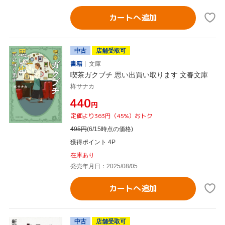
カートへ追加
中古
店舗受取可
書籍
文庫
喫茶ガクブチ 思い出買い取ります 文春文庫
柊サナカ
¥440
円
定価より363円（45%）おトク
495
円
(6/15時点の価格)
獲得ポイント 4P
在庫あり
発売年月日：2025/08/05
カートへ追加
中古
店舗受取可