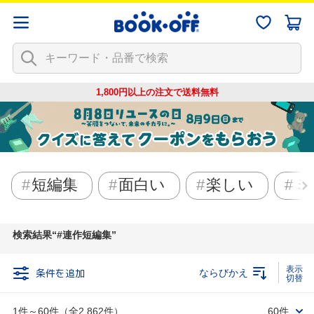
1,800円以上の注文で
送料無料
短編集
面白い
楽しい
ミ
検索結果
#連作短編集
条件を追加
ならびかえ
1件～60件（全2,862件）
60件