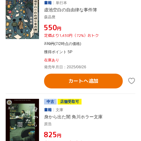
書籍
単行本
虚池空白の自由律な事件簿
森晶麿
¥550
円
定価より1,430円（72%）おトク
770
円
(7/2時点の価格)
獲得ポイント 5P
在庫あり
発売年月日：2025/08/26
カートへ追加
中古
店舗受取可
書籍
文庫
身から出た闇 角川ホラー文庫
原浩
¥825
円