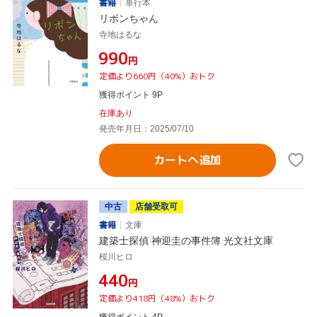
書籍
単行本
リボンちゃん
寺地はるな
¥990
円
定価より660円（40%）おトク
獲得ポイント 9P
在庫あり
発売年月日：2025/07/10
カートへ追加
中古
店舗受取可
書籍
文庫
建築士探偵 神迎圭の事件簿 光文社文庫
桜川ヒロ
¥440
円
定価より418円（48%）おトク
獲得ポイント 4P