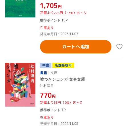
¥1,705
円
定価より275円（13%）おトク
獲得ポイント 15P
在庫あり
発売年月日：2025/11/07
カートへ追加
中古
店舗受取可
書籍
文庫
嘘つきジェンガ 文春文庫
辻村深月
¥770
円
定価より55円（6%）おトク
獲得ポイント 7P
在庫あり
発売年月日：2025/11/05