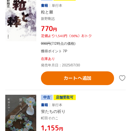
書籍
単行本
粒と棘
新野剛志
¥770
円
定価より1,540円（66%）おトク
990
円
(7/2時点の価格)
獲得ポイント 7P
在庫あり
発売年月日：2025/07/30
カートへ追加
中古
店舗受取可
書籍
単行本
蛍たちの祈り
町田そのこ
¥1,155
円