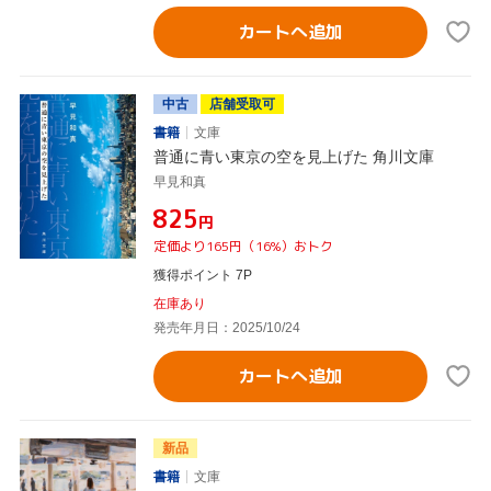
カートへ追加
中古
店舗受取可
書籍
文庫
普通に青い東京の空を見上げた 角川文庫
早見和真
¥825
円
定価より165円（16%）おトク
獲得ポイント 7P
在庫あり
発売年月日：2025/10/24
カートへ追加
新品
書籍
文庫