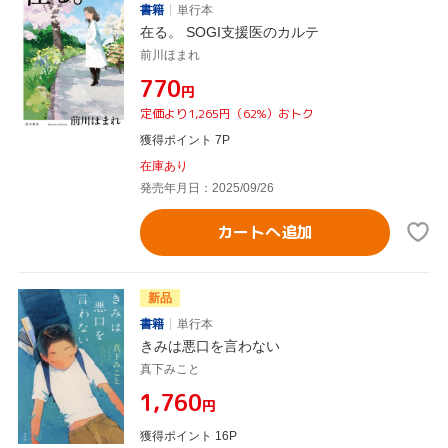
書籍
単行本
在る。 SOGI支援医のカルテ
前川ほまれ
¥770
円
定価より1,265円（62%）おトク
獲得ポイント 7P
在庫あり
発売年月日：2025/09/26
カートへ追加
新品
書籍
単行本
きみは悪口を言わない
真下みこと
¥1,760
円
獲得ポイント 16P