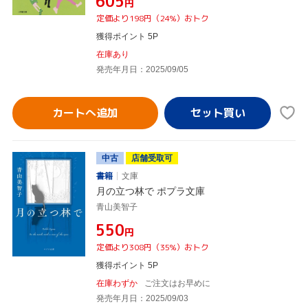
¥605
円
定価より198円（24%）おトク
獲得ポイント 5P
在庫あり
発売年月日：2025/09/05
カートへ追加
中古
店舗受取可
書籍
文庫
月の立つ林で ポプラ文庫
青山美智子
¥550
円
定価より308円（35%）おトク
獲得ポイント 5P
在庫わずか
ご注文はお早めに
発売年月日：2025/09/03