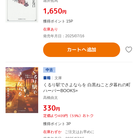
堀井拓馬
¥1,650
円
獲得ポイント 15P
在庫あり
発売年月日：2025/07/16
カートへ追加
中古
書籍
文庫
くるり駅でさよならを 白黒ねこと夕暮れの町
ハーパーBOOKS+
高橋由太
¥330
円
定価より489円（59%）おトク
獲得ポイント 3P
在庫わずか
ご注文はお早めに