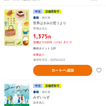
中古
店舗受取可
書籍
単行本
世界はきみが思うより
寺地はるな
¥1,375
円
定価より385円（21%）おトク
獲得ポイント 12P
在庫あり
発売年月日：2025/11/13
カートへ追加
中古
店舗受取可
書籍
単行本
みずいらず
染井為人