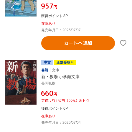
¥957
円
獲得ポイント 8P
在庫あり
発売年月日：2025/07/07
カートへ追加
中古
店舗受取可
書籍
文庫
新・教場 小学館文庫
長岡弘樹
¥660
円
定価より187円（22%）おトク
獲得ポイント 6P
在庫あり
発売年月日：2025/07/04