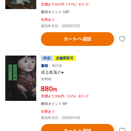
定価より825円（41%）おトク
獲得ポイント 10P
在庫あり
発売年月日：2025/07/22
カートへ追加
中古
店舗受取可
書籍
単行本
或る集落の●
矢樹純
¥880
円
定価より990円（52%）おトク
獲得ポイント 8P
在庫あり
発売年月日：2025/07/16
カートへ追加