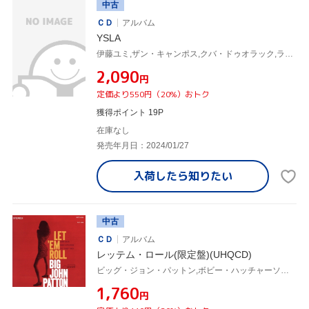
中古
ＣＤ
アルバム
YSLA
伊藤ユミ,ザン・キャンポス,クバ・ドゥオラック,ラゴ・フェルナンデス,サイモン・ミカ
¥2,090
円
定価より550円（20%）おトク
獲得ポイント 19P
在庫なし
発売年月日：2024/01/27
入荷したら
知りたい
中古
ＣＤ
アルバム
レッテム・ロール(限定盤)(UHQCD)
ビッグ・ジョン・パットン,ボビー・ハッチャーソン,グラント・グリーン,オーティス・フィンチ
¥1,760
円