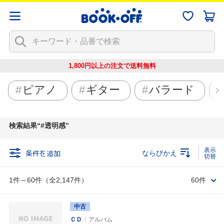
1,800円以上の注文で
送料無料
ピアノ
ギター
バラード
検索結果
#透明感
条件を追加
ならびかえ
1件～60件（全2,147件）
60件
中古
ＣＤ
アルバム