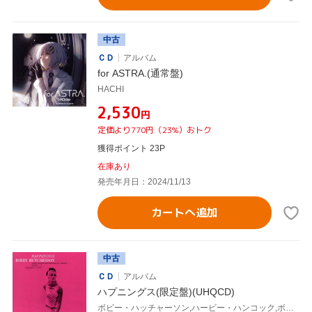
中古
ＣＤ
アルバム
for ASTRA.(通常盤)
HACHI
¥2,530
円
定価より770円（23%）おトク
獲得ポイント 23P
在庫あり
発売年月日：2024/11/13
カートへ追加
中古
ＣＤ
アルバム
ハプニングス(限定盤)(UHQCD)
ボビー・ハッチャーソン,ハービー・ハンコック,ボブ・クランショウ,ジョー・チェンバース