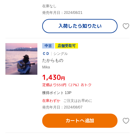
在庫なし
発売年月日：2024/08/21
入荷したら
知りたい
中古
店舗受取可
ＣＤ
シングル
たからもの
Mika
¥1,430
円
定価より550円（27%）おトク
獲得ポイント 13P
在庫わずか
ご注文はお早めに
発売年月日：2024/08/07
カートへ追加