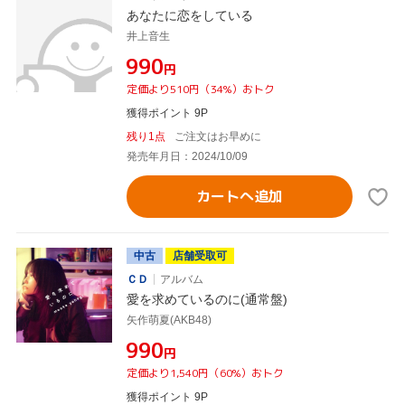
あなたに恋をしている
井上音生
¥990
円
定価より510円（34%）おトク
獲得ポイント 9P
残り1点
ご注文はお早めに
発売年月日：2024/10/09
カートへ追加
中古
店舗受取可
ＣＤ
アルバム
愛を求めているのに(通常盤)
矢作萌夏(AKB48)
¥990
円
定価より1,540円（60%）おトク
獲得ポイント 9P