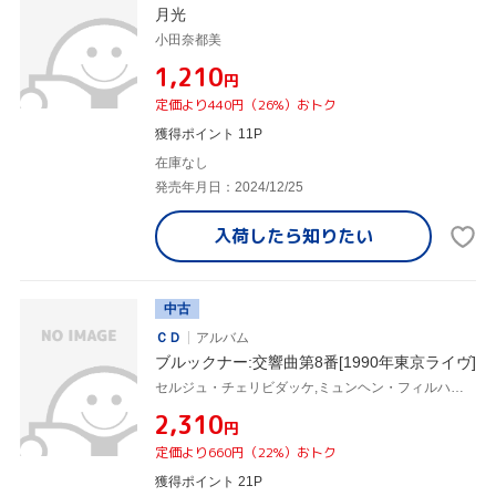
月光
小田奈都美
¥1,210
円
定価より440円（26%）おトク
獲得ポイント 11P
在庫なし
発売年月日：2024/12/25
入荷したら
知りたい
中古
ＣＤ
アルバム
ブルックナー:交響曲第8番[1990年東京ライヴ]
セルジュ・チェリビダッケ,ミュンヘン・フィルハーモニー管弦楽団
¥2,310
円
定価より660円（22%）おトク
獲得ポイント 21P