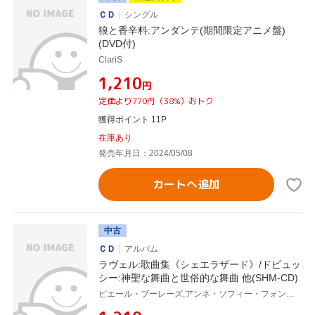
ＣＤ
シングル
狼と香辛料:アンダンテ(期間限定アニメ盤)
(DVD付)
ClariS
¥1,210
円
定価より770円（38%）おトク
獲得ポイント 11P
在庫あり
発売年月日：2024/05/08
カートへ追加
中古
ＣＤ
アルバム
ラヴェル:歌曲集《シェエラザード》/ドビュッ
シー:神聖な舞曲と世俗的な舞曲 他(SHM-CD)
ピエール・ブーレーズ,アンネ・ソフィー・フォン・オッター,アリソン・ハグリー,リサ・ウェルバウム,クリーヴランド管弦楽団