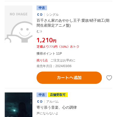
中古
ＣＤ
シングル
百千さん家のあやかし王子:愛故/硝子細工(期
間生産限定アニメ盤)
むト
¥1,210
円
定価より770円（38%）おトク
獲得ポイント 11P
残り1点
ご注文はお早めに
発売年月日：2024/03/06
カートへ追加
中古
店舗受取可
ＣＤ
アルバム
寄り添う音楽、心の調律
声にならないよ