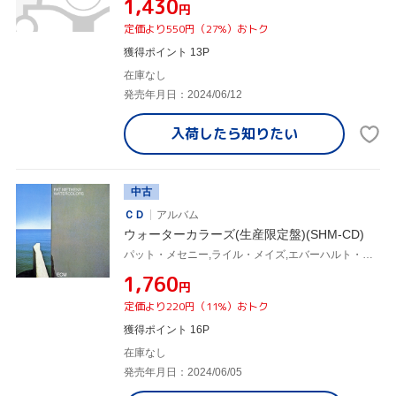
¥1,430
円
定価より550円（27%）おトク
獲得ポイント 13P
在庫なし
発売年月日：2024/06/12
入荷したら
知りたい
中古
ＣＤ
アルバム
ウォーターカラーズ(生産限定盤)(SHM-CD)
パット・メセニー,ライル・メイズ,エバーハルト・ウェーバー,ダン・ゴットリーブ
¥1,760
円
定価より220円（11%）おトク
獲得ポイント 16P
在庫なし
発売年月日：2024/06/05