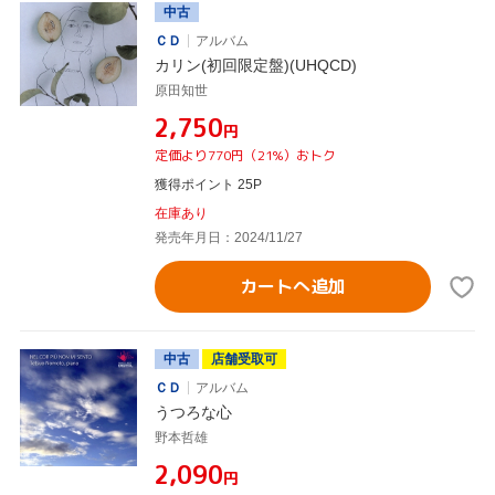
中古
ＣＤ
アルバム
カリン(初回限定盤)(UHQCD)
原田知世
¥2,750
円
定価より770円（21%）おトク
獲得ポイント 25P
在庫あり
発売年月日：2024/11/27
カートへ追加
中古
店舗受取可
ＣＤ
アルバム
うつろな心
野本哲雄
¥2,090
円