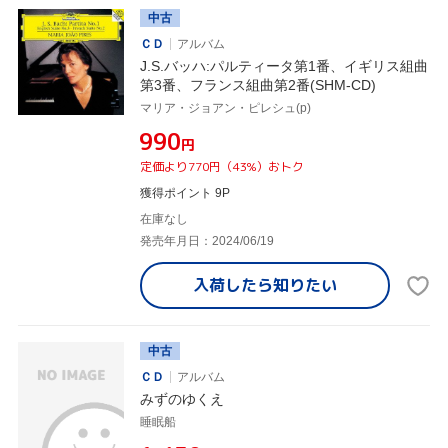
中古
ＣＤ
アルバム
J.S.バッハ:パルティータ第1番、イギリス組曲
第3番、フランス組曲第2番(SHM-CD)
マリア・ジョアン・ピレシュ(p)
¥990
円
定価より770円（43%）おトク
獲得ポイント 9P
在庫なし
発売年月日：2024/06/19
入荷したら
知りたい
中古
ＣＤ
アルバム
みずのゆくえ
睡眠船