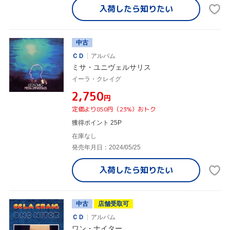
入荷したら
知りたい
中古
ＣＤ
アルバム
ミサ・ユニヴェルサリス
イーラ・クレイグ
¥2,750
円
定価より850円（23%）おトク
獲得ポイント 25P
在庫なし
発売年月日：2024/05/25
入荷したら
知りたい
中古
店舗受取可
ＣＤ
アルバム
ワン・ナイター