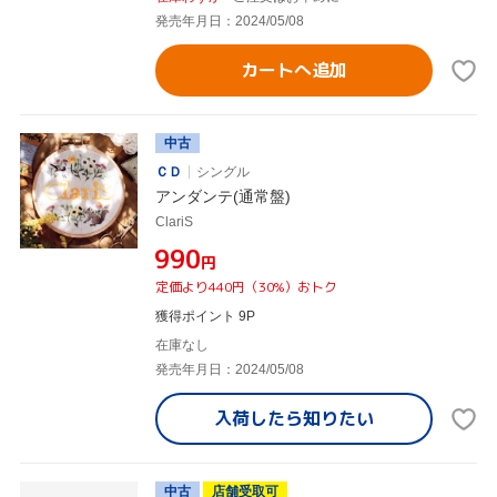
発売年月日：2024/05/08
カートへ追加
中古
ＣＤ
シングル
アンダンテ(通常盤)
ClariS
¥990
円
定価より440円（30%）おトク
獲得ポイント 9P
在庫なし
発売年月日：2024/05/08
入荷したら
知りたい
中古
店舗受取可