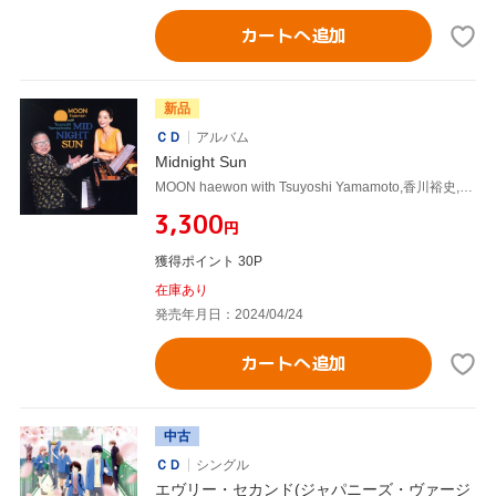
カートへ追加
新品
ＣＤ
アルバム
Midnight Sun
MOON haewon with Tsuyoshi Yamamoto,香川裕史,チッコソウマ
¥3,300
円
獲得ポイント 30P
在庫あり
発売年月日：2024/04/24
カートへ追加
中古
ＣＤ
シングル
エヴリー・セカンド(ジャパニーズ・ヴァージ