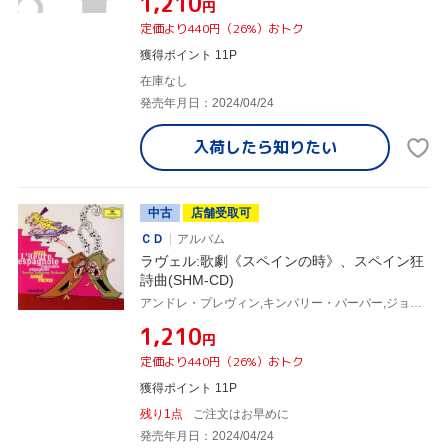
¥1,210
円
定価より440円（26%）おトク
獲得ポイント 11P
在庫なし
発売年月日：2024/04/24
入荷したら
知りたい
中古
店舗受取可
ＣＤ
アルバム
ラヴェル:歌劇《スペインの時》、スペイン狂
詩曲(SHM-CD)
アンドレ・プレヴィン,キンバリー・バーバー,ジョルジュ・ゴーティエ,カート・オールマン,ロンドン交響楽団,デイヴィッド・ウィルソン=ジョンソン,ジョン・マーク・エインズリー
¥1,210
円
定価より440円（26%）おトク
獲得ポイント 11P
残り1点
ご注文はお早めに
発売年月日：2024/04/24