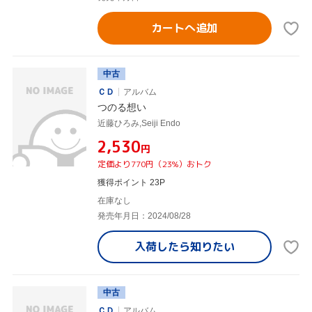
カートへ追加
中古
ＣＤ
アルバム
つのる想い
近藤ひろみ,Seiji Endo
¥2,530
円
定価より770円（23%）おトク
獲得ポイント 23P
在庫なし
発売年月日：2024/08/28
入荷したら
知りたい
中古
ＣＤ
アルバム