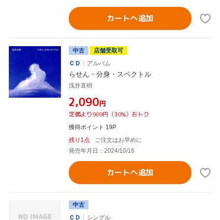
カートへ追加
中古
店舗受取可
ＣＤ
アルバム
らせん・分身・スペクトル
浅井直樹
¥2,090
円
定価より909円（30%）おトク
獲得ポイント 19P
残り1点
ご注文はお早めに
発売年月日：2024/10/16
カートへ追加
中古
ＣＤ
シングル