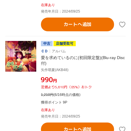
在庫あり
発売年月日：2024/09/25
カートへ追加
中古
店舗受取可
ＣＤ
アルバム
愛を求めているのに(初回限定盤)(Blu-ray Disc
付)
矢作萌夏(AKB48)
¥990
円
定価より5,610円（85%）おトク
1,210
円
(6/16時点の価格)
獲得ポイント 9P
在庫あり
発売年月日：2024/09/25
カートへ追加