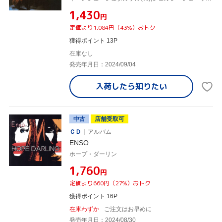
¥1,430
円
定価より1,084円（43%）おトク
獲得ポイント 13P
在庫なし
発売年月日：2024/09/04
入荷したら
知りたい
中古
店舗受取可
ＣＤ
アルバム
ENSO
ホープ・ダーリン
¥1,760
円
定価より660円（27%）おトク
獲得ポイント 16P
在庫わずか
ご注文はお早めに
発売年月日：2024/08/30