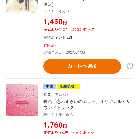
ョン)
ミイナ・オカベ
¥1,430
円
定価より440円（23%）おトク
獲得ポイント 13P
在庫あり
発売年月日：2024/04/03
カートへ追加
中古
店舗受取可
ＣＤ
アルバム
映画「恋わずらいのエリー」オリジナル・サ
ウンドトラック
林イグネル小百合
¥1,760
円
定価より990円（36%）おトク