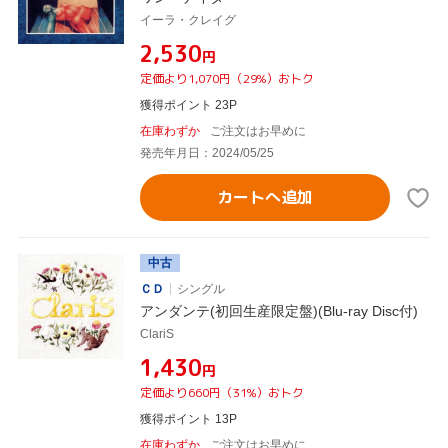
イーラ・クレイグ
¥2,530
円
定価より1,070円（29%）おトク
獲得ポイント 23P
在庫わずか
ご注文はお早めに
発売年月日：2024/05/25
カートへ追加
中古
ＣＤ
シングル
アンダンテ(初回生産限定盤)(Blu-ray Disc付)
ClariS
¥1,430
円
定価より660円（31%）おトク
獲得ポイント 13P
在庫わずか
ご注文はお早めに