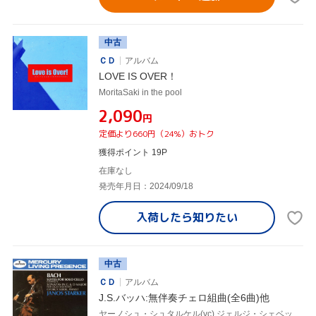
中古
ＣＤ
アルバム
LOVE IS OVER！
MoritaSaki in the pool
¥2,090
円
定価より660円（24%）おトク
獲得ポイント 19P
在庫なし
発売年月日：2024/09/18
入荷したら
知りたい
中古
ＣＤ
アルバム
J.S.バッハ:無伴奏チェロ組曲(全6曲)他
ヤーノシュ・シュタルケル(vc),ジェルジ・シェベック(p)