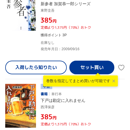
新参者 加賀恭一郎シリーズ
東野圭吾
¥385
円
定価より1,375円（78%）おトク
獲得ポイント 3P
在庫なし
発売年月日：2009/09/16
入荷したら
知りたい
巻数を指定して
まとめ買いが可能です
中古
書籍
単行本
下戸は勘定に入れません
西澤保彦
¥385
円
定価より1,375円（78%）おトク