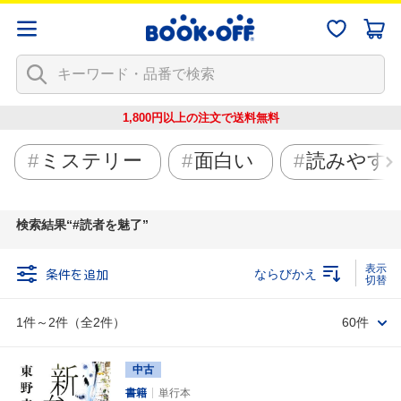
1,800円以上の注文で
送料無料
ミステリー
面白い
読みやす
検索結果
#読者を魅了
条件を追加
ならびかえ
1件～2件（全2件）
60件
中古
書籍
単行本