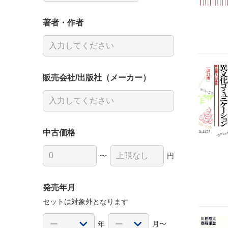
著者・作者
販売会社/出版社（メーカー）
中古価格
〜
円
発売年月
セットは対象外となります
年
月〜