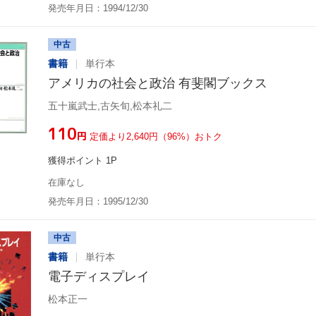
発売年月日：1994/12/30
中古
書籍
単行本
アメリカの社会と政治 有斐閣ブックス
五十嵐武士,古矢旬,松本礼二
¥110
円
定価より2,640円（96%）おトク
獲得ポイント 1P
在庫なし
発売年月日：1995/12/30
中古
書籍
単行本
電子ディスプレイ
松本正一