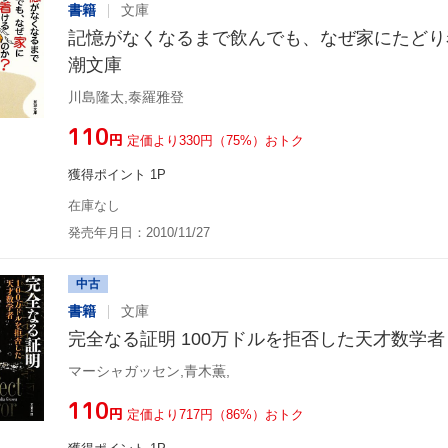
書籍
文庫
記憶がなくなるまで飲んでも、なぜ家にたどり
潮文庫
川島隆太,泰羅雅登
¥110
円
定価より330円（75%）おトク
獲得ポイント 1P
在庫なし
発売年月日：2010/11/27
中古
書籍
文庫
完全なる証明 100万ドルを拒否した天才数学者
マーシャガッセン,青木薫,
¥110
円
定価より717円（86%）おトク