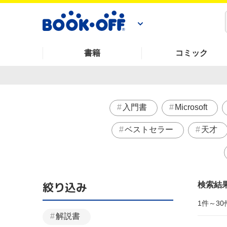
書籍
コミック
入門書
Microsoft
ベストセラー
天才
絞り込み
検索結
1件～30
解説書