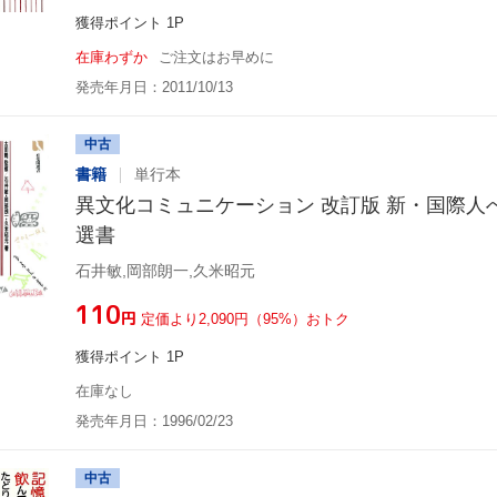
獲得ポイント 1P
在庫わずか
ご注文はお早めに
発売年月日：2011/10/13
中古
書籍
単行本
異文化コミュニケーション 改訂版 新・国際人
選書
石井敏,岡部朗一,久米昭元
¥110
円
定価より2,090円（95%）おトク
獲得ポイント 1P
在庫なし
発売年月日：1996/02/23
中古