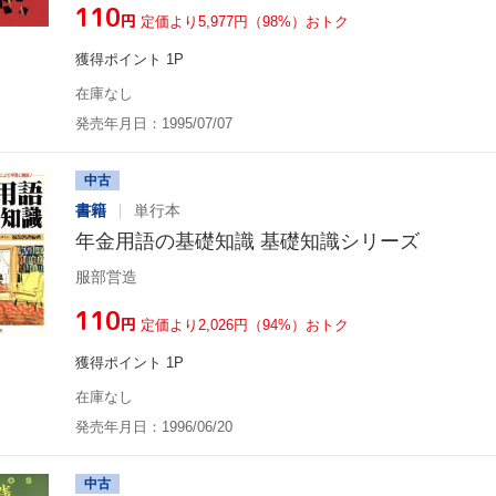
¥110
円
定価より5,977円（98%）おトク
獲得ポイント 1P
在庫なし
発売年月日：1995/07/07
中古
書籍
単行本
年金用語の基礎知識 基礎知識シリーズ
服部営造
¥110
円
定価より2,026円（94%）おトク
獲得ポイント 1P
在庫なし
発売年月日：1996/06/20
中古