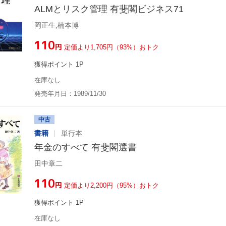
ALMとリスク管理 有斐閣ビジネス71
岡正生,楠本博
¥110
円
定価より1,705円（93%）おトク
獲得ポイント 1P
在庫なし
発売年月日：1989/11/30
中古
書籍
単行本
年金のすべて 有斐閣選書
田中章二
¥110
円
定価より2,200円（95%）おトク
獲得ポイント 1P
在庫なし