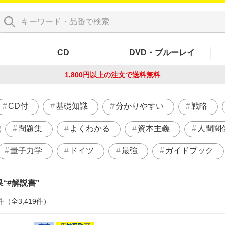
CD
DVD・ブルーレイ
1,800円以上の注文で
送料無料
CD付
基礎知識
分かりやすい
戦略
問題集
よくわかる
資本主義
人間関
量子力学
ドイツ
最強
ガイドブック
果
#解説書
件（全3,419件）