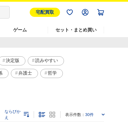
宅配買取
ゲーム
セット・まとめ買い
決定版
読みやすい
係
弁護士
哲学
ならびか
表示件数：
30件
え