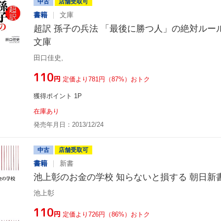
中古
店舗受取可
書籍
文庫
超訳 孫子の兵法 「最後に勝つ人」の絶対ルー
文庫
田口佳史,
¥110
円
定価より781円（87%）おトク
獲得ポイント 1P
在庫あり
発売年月日：2013/12/24
中古
店舗受取可
書籍
新書
池上彰のお金の学校 知らないと損する 朝日新
池上彰
¥110
円
定価より726円（86%）おトク