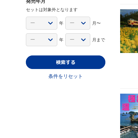
発売年月
セットは対象外となります
年
月〜
年
月まで
検索する
条件をリセット