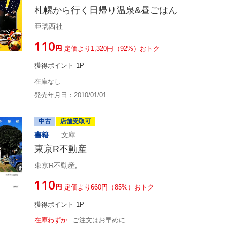
札幌から行く日帰り温泉&昼ごはん
亜璃西社
¥110
円
定価より1,320円（92%）おトク
獲得ポイント 1P
在庫なし
発売年月日：2010/01/01
中古
店舗受取可
書籍
文庫
東京R不動産
東京R不動産,
¥110
円
定価より660円（85%）おトク
獲得ポイント 1P
在庫わずか
ご注文はお早めに