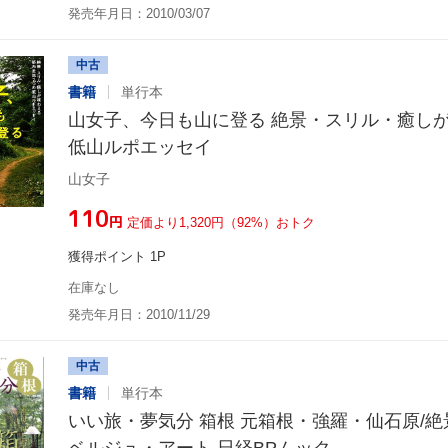
発売年月日：2010/03/07
中古
書籍
単行本
山女子、今日も山に登る 絶景・スリル・癒し
低山ルポエッセイ
山女子
¥110
円
定価より1,320円（92%）おトク
獲得ポイント 1P
在庫なし
発売年月日：2010/11/29
中古
書籍
単行本
いい旅・夢気分 箱根 元箱根・強羅・仙石原/
ベルジュ・アート 日経BPムック