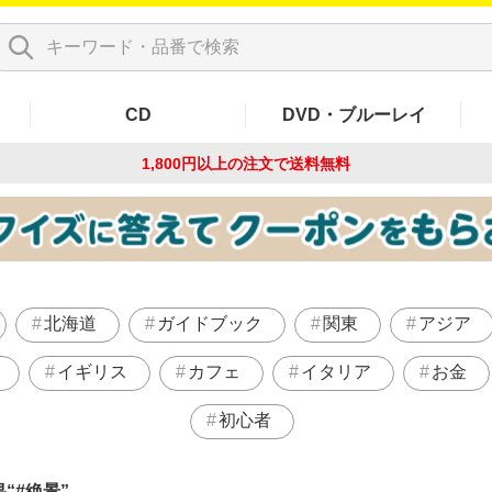
CD
DVD・ブルーレイ
1,800円以上の注文で
送料無料
北海道
ガイドブック
関東
アジア
イギリス
カフェ
イタリア
お金
初心者
果
#絶景