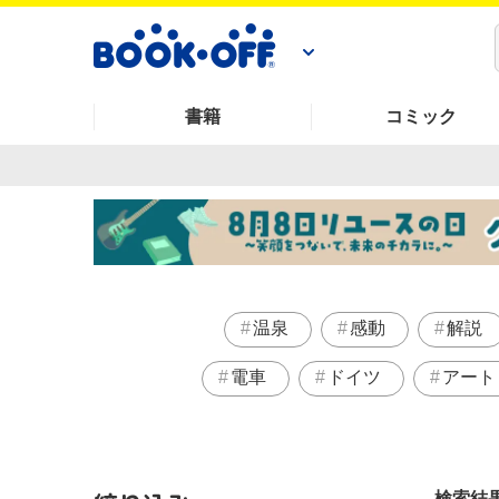
書籍
コミック
温泉
感動
解説
電車
ドイツ
アート
検索結