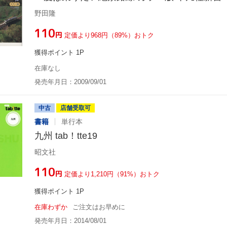
野田隆
¥110
円
定価より968円（89%）おトク
獲得ポイント 1P
在庫なし
発売年月日：2009/09/01
中古
店舗受取可
書籍
単行本
九州 tab！tte19
昭文社
¥110
円
定価より1,210円（91%）おトク
獲得ポイント 1P
在庫わずか
ご注文はお早めに
発売年月日：2014/08/01