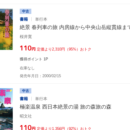
中古
書籍
単行本
絶景 春列車の旅 内房線から中央山岳縦貫線ま
桜井寛
¥110
円
定価より2,310円（95%）おトク
獲得ポイント 1P
在庫なし
発売年月日：2000/02/15
中古
書籍
単行本
極楽温泉 西日本絶景の湯 旅の森旅の森
昭文社
¥110
円
定価より1,356円（92%）おトク