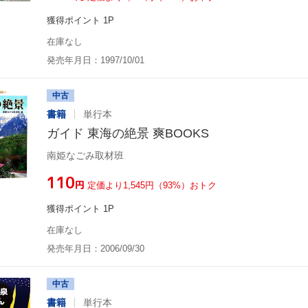
獲得ポイント 1P
在庫なし
発売年月日：1997/10/01
中古
書籍
単行本
ガイド 東海の絶景 爽BOOKS
南姫なごみ取材班
¥110
円
定価より1,545円（93%）おトク
獲得ポイント 1P
在庫なし
発売年月日：2006/09/30
中古
書籍
単行本