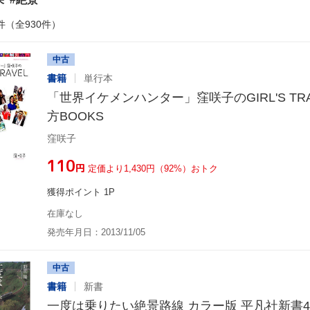
件（全930件）
中古
書籍
単行本
「世界イケメンハンター」窪咲子のGIRL'S TR
方BOOKS
窪咲子
¥110
円
定価より1,430円（92%）おトク
獲得ポイント 1P
在庫なし
発売年月日：2013/11/05
中古
書籍
新書
一度は乗りたい絶景路線 カラー版 平凡社新書4