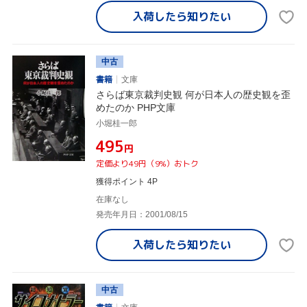
入荷したら
知りたい
中古
書籍
文庫
さらば東京裁判史観 何が日本人の歴史観を歪
めたのか PHP文庫
小堀桂一郎
¥495
円
定価より49円（9%）おトク
獲得ポイント 4P
在庫なし
発売年月日：2001/08/15
入荷したら
知りたい
中古