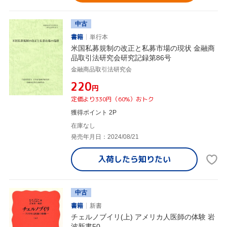
中古
書籍
単行本
米国私募規制の改正と私募市場の現状 金融商
品取引法研究会研究記録第86号
金融商品取引法研究会
¥220
円
定価より330円（60%）おトク
獲得ポイント 2P
在庫なし
発売年月日：2024/08/21
入荷したら
知りたい
中古
書籍
新書
チェルノブイリ(上) アメリカ人医師の体験 岩
波新書50