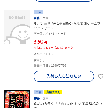
中古
書籍
文庫
ルパン三世 AF-1奪回指令 双葉文庫ゲームブ
ックシリーズ
南一彦,スタジオ・ハード
¥330
円
定価より128円（27%）おトク
獲得ポイント 3P
在庫なし
発売年月日：1990/07/26
入荷したら
知りたい
中古
店舗受取可
書籍
文庫
食品のカラクリ「肉」のヒミツ 宝島SUGOI文