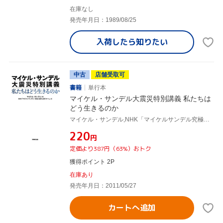
在庫なし
発売年月日：1989/08/25
入荷したら
知りたい
中古
店舗受取可
書籍
単行本
マイケル・サンデル大震災特別講義 私たちは
どう生きるのか
マイケル・サンデル,NHK「マイケルサンデル究極の選択」制作チーム
¥220
円
定価より387円（63%）おトク
獲得ポイント 2P
在庫あり
発売年月日：2011/05/27
カートへ追加