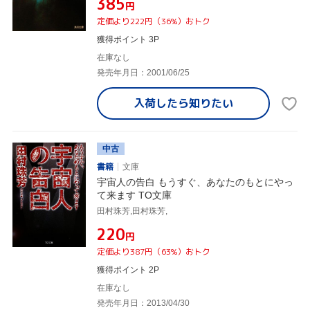
¥385
円
定価より222円（36%）おトク
獲得ポイント 3P
在庫なし
発売年月日：2001/06/25
入荷したら
知りたい
中古
書籍
文庫
宇宙人の告白 もうすぐ、あなたのもとにやっ
て来ます TO文庫
田村珠芳,田村珠芳,
¥220
円
定価より387円（63%）おトク
獲得ポイント 2P
在庫なし
発売年月日：2013/04/30