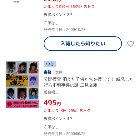
定価より319円（59%）おトク
獲得ポイント 2P
在庫なし
発売年月日：2009/10/28
入荷したら
知りたい
中古
書籍
文庫
公開捜査 消えた子供たちを捜して！ 続発した
行方不明事件の謎 二見文庫
近藤昭二
¥495
円
定価より49円（9%）おトク
獲得ポイント 4P
在庫なし
発売年月日：2000/06/25