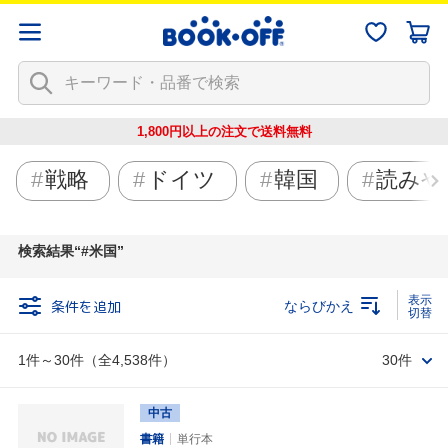
1,800円以上の注文で
送料無料
戦略
ドイツ
韓国
読みや
検索結果
#米国
条件を追加
ならびかえ
1件～30件（全4,538件）
30件
中古
書籍
単行本