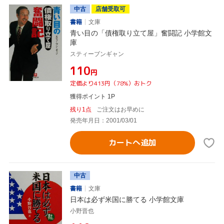
中古
店舗受取可
書籍
文庫
青い目の「債権取り立て屋」奮闘記 小学館文
庫
スティーブンギャン
¥110
円
定価より413円（78%）おトク
獲得ポイント 1P
残り1点
ご注文はお早めに
発売年月日：2001/03/01
カートへ追加
中古
書籍
文庫
日本は必ず米国に勝てる 小学館文庫
小野晋也