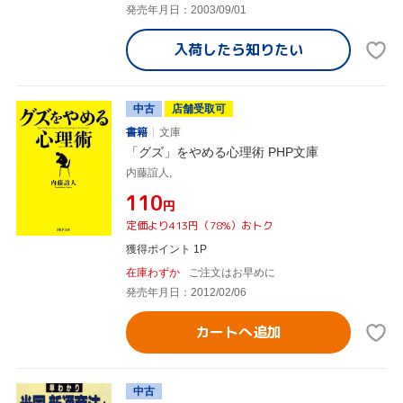
発売年月日：2003/09/01
入荷したら
知りたい
中古
店舗受取可
書籍
文庫
「グズ」をやめる心理術 PHP文庫
内藤誼人,
¥110
円
定価より413円（78%）おトク
獲得ポイント 1P
在庫わずか
ご注文はお早めに
発売年月日：2012/02/06
カートへ追加
中古