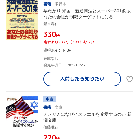
書籍
単行本
早わかり 米国・新通商法とスーパー301条 あ
なたの会社が制裁ターゲットになる
船木春仁
¥330
円
定価より203円（38%）おトク
獲得ポイント 3P
在庫なし
発売年月日：1989/10/26
入荷したら
知りたい
中古
書籍
文庫
アメリカはなぜイスラエルを偏愛するのか 新
潮文庫
佐藤唯行,
¥220
円