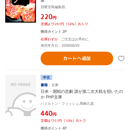
庫
別冊宝島編集部,
¥220
円
定価より261円（54%）おトク
獲得ポイント 2P
在庫わずか
ご注文はお早めに
発売年月日：2008/08/20
カートへ追加
中古
書籍
文庫
日米・開戦の悲劇 誰が第二次大戦を招いたの
か PHP文庫
ハミルトン・フィッシュ,岡崎久彦,
¥440
円
定価より51円（10%）おトク
獲得ポイント 4P