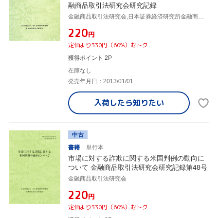
融商品取引法研究会研究記録
金融商品取引法研究会,日本証券経済研究所金融商品取引法研究会
¥220
円
定価より330円（60%）おトク
獲得ポイント 2P
在庫なし
発売年月日：2013/01/01
入荷したら
知りたい
中古
書籍
単行本
市場に対する詐欺に関する米国判例の動向に
ついて 金融商品取引法研究会研究記録第48号
金融商品取引法研究会
¥220
円
定価より330円（60%）おトク