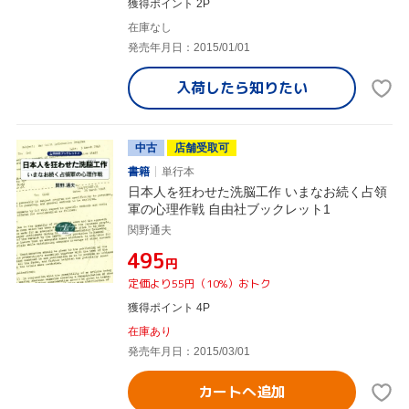
獲得ポイント 2P
在庫なし
発売年月日：2015/01/01
入荷したら
知りたい
中古
店舗受取可
書籍
単行本
日本人を狂わせた洗脳工作 いまなお続く占領
軍の心理作戦 自由社ブックレット1
関野通夫
¥495
円
定価より55円（10%）おトク
獲得ポイント 4P
在庫あり
発売年月日：2015/03/01
カートへ追加