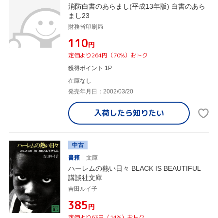
消防白書のあらまし(平成13年版) 白書のあら
まし23
財務省印刷局
¥110
円
定価より264円（70%）おトク
獲得ポイント 1P
在庫なし
発売年月日：2002/03/20
入荷したら
知りたい
中古
書籍
文庫
ハーレムの熱い日々 BLACK IS BEAUTIFUL
講談社文庫
吉田ルイ子
¥385
円
定価より63円（14%）おトク