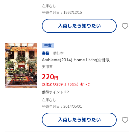
在庫なし
発売年月日：1992/12/15
入荷したら
知りたい
中古
書籍
単行本
Ambiente(2014) Home Living別冊版
実用書
¥220
円
定価より289円（56%）おトク
獲得ポイント 2P
在庫なし
発売年月日：2014/05/01
入荷したら
知りたい