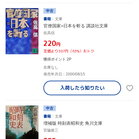
中古
書籍
文庫
官僚国家=日本を斬る 講談社文庫
佐高信
¥220
円
定価より387円（63%）おトク
獲得ポイント 2P
在庫なし
発売年月日：2000/08/15
入荷したら
知りたい
中古
書籍
文庫
増補版 時刻表昭和史 角川文庫
宮脇俊三