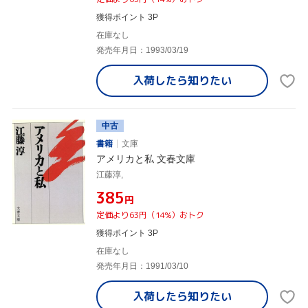
獲得ポイント 3P
在庫なし
発売年月日：1993/03/19
入荷したら
知りたい
中古
書籍
文庫
アメリカと私 文春文庫
江藤淳,
¥385
円
定価より63円（14%）おトク
獲得ポイント 3P
在庫なし
発売年月日：1991/03/10
入荷したら
知りたい