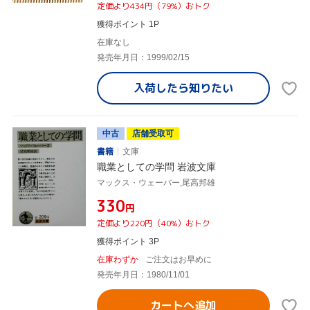
定価より434円（79%）おトク
獲得ポイント 1P
在庫なし
発売年月日：1999/02/15
入荷したら
知りたい
中古
店舗受取可
書籍
文庫
職業としての学問 岩波文庫
マックス・ウェーバー,尾高邦雄
¥330
円
定価より220円（40%）おトク
獲得ポイント 3P
在庫わずか
ご注文はお早めに
発売年月日：1980/11/01
カートへ追加