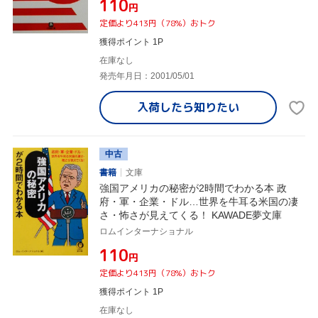
¥110
円
定価より413円（78%）おトク
獲得ポイント 1P
在庫なし
発売年月日：2001/05/01
入荷したら
知りたい
中古
書籍
文庫
強国アメリカの秘密が2時間でわかる本 政
府・軍・企業・ドル…世界を牛耳る米国の凄
さ・怖さが見えてくる！ KAWADE夢文庫
ロムインターナショナル
¥110
円
定価より413円（78%）おトク
獲得ポイント 1P
在庫なし