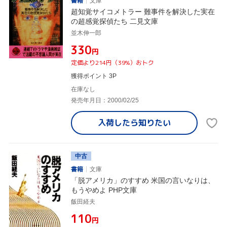
書籍
文庫
超知覚サイコメトラー 難事件を解決した実在
の超感覚探偵たち 二見文庫
並木伸一郎
¥330
円
定価より214円（39%）おトク
獲得ポイント 3P
在庫なし
発売年月日：2000/02/25
入荷したら
知りたい
中古
書籍
文庫
「脱アメリカ」のすすめ 米国の言いなりは、
もうやめよ PHP文庫
飯田経夫
¥110
円