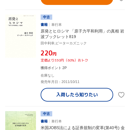
中古
書籍
単行本
原発とヒロシマ 「原子力平和利用」の真相 岩
波ブックレット819
田中利幸,ピーターカズニック
¥220
円
定価より330円（60%）おトク
獲得ポイント 2P
在庫なし
発売年月日：2011/10/11
入荷したら
知りたい
中古
書籍
単行本
米国JOBS法による証券規制の変革(第40号) 金