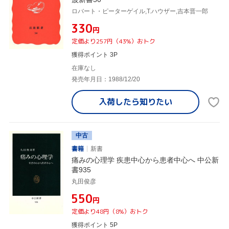
ロバート・ピーターゲイル,T.ハウザー,吉本晋一郎
¥330
円
定価より257円（43%）おトク
獲得ポイント 3P
在庫なし
発売年月日：1988/12/20
入荷したら
知りたい
中古
書籍
新書
痛みの心理学 疾患中心から患者中心へ 中公新
書935
丸田俊彦
¥550
円
定価より48円（8%）おトク
獲得ポイント 5P