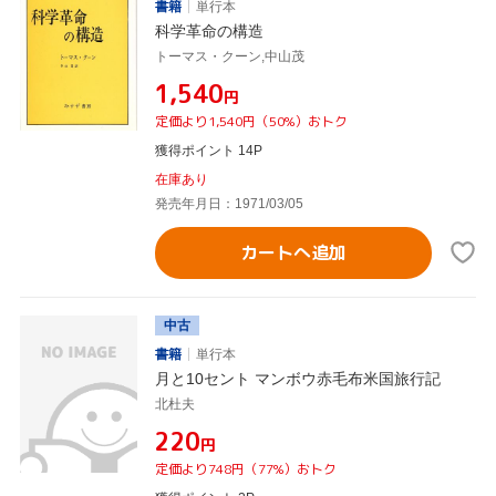
書籍
単行本
科学革命の構造
トーマス・クーン,中山茂
¥1,540
円
定価より1,540円（50%）おトク
獲得ポイント 14P
在庫あり
発売年月日：1971/03/05
カートへ追加
中古
書籍
単行本
月と10セント マンボウ赤毛布米国旅行記
北杜夫
¥220
円
定価より748円（77%）おトク