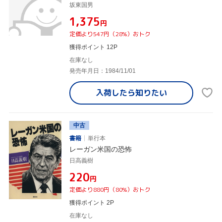
坂東国男
¥1,375
円
定価より547円（28%）おトク
獲得ポイント 12P
在庫なし
発売年月日：1984/11/01
入荷したら
知りたい
中古
書籍
単行本
レーガン米国の恐怖
日高義樹
¥220
円
定価より880円（80%）おトク
獲得ポイント 2P
在庫なし