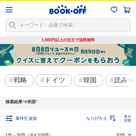
1,800円以上の注文で
送料無料
戦略
ドイツ
韓国
読みや
検索結果
#米国
条件を追加
ならびかえ
1件～30件（全4,538件）
30件