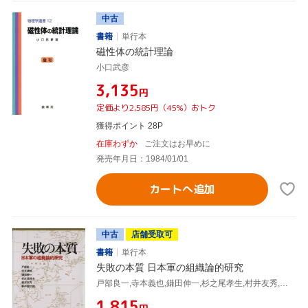
中古
書籍
単行本
磁性体の統計理論
小口武彦
¥3,135
円
定価より2,585円（45%）おトク
獲得ポイント 28P
在庫わずか
ご注文はお早めに
発売年月日：1984/01/01
カートへ追加
中古
店舗受取可
書籍
単行本
失敗の本質 日本軍の組織論的研究
戸部良一,寺本義也,鎌田伸一,杉之尾孝生,村井友秀,野中郁次郎
¥1,815