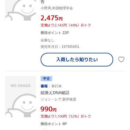
告
小野周,米国物理学会
¥2,475
円
定価より2,145円（46%）おトク
獲得ポイント 22P
在庫なし
発売年月日：1979/04/01
入荷したら
知りたい
中古
書籍
単行本
組換えDNA秘話
ジョン・レア,新井俊彦
¥990
円
定価より1,100円（52%）おトク
獲得ポイント 9P