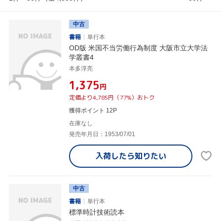
中古
書籍
単行本
OD版 米国不当労働行為制度 大阪市立大学法
学叢書4
本多淳亮
¥1,375
円
定価より4,785円（77%）おトク
獲得ポイント 12P
在庫なし
発売年月日：1953/07/01
入荷したら
知りたい
中古
書籍
単行本
標準時計技術読本