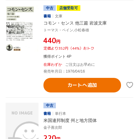
中古
店舗受取可
書籍
文庫
コモン・センス 他三篇 岩波文庫
トーマス・ペイン,小松春雄
¥440
円
定価より352円（44%）おトク
獲得ポイント 4P
在庫わずか
ご注文はお早めに
発売年月日：1976/04/16
カートへ追加
中古
書籍
単行本
米国連邦制度 州と地方団体
金子善次郎
¥220
円