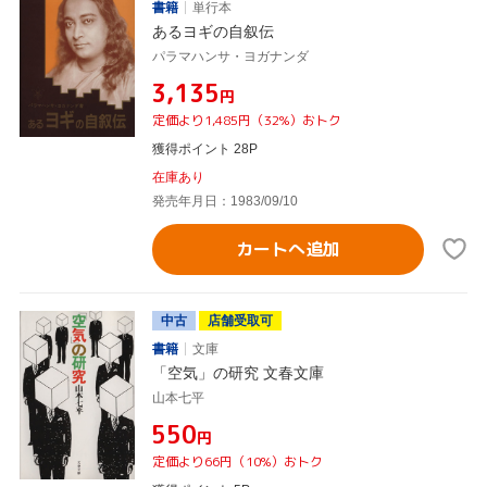
書籍
単行本
あるヨギの自叙伝
パラマハンサ・ヨガナンダ
¥3,135
円
定価より1,485円（32%）おトク
獲得ポイント 28P
在庫あり
発売年月日：1983/09/10
カートへ追加
中古
店舗受取可
書籍
文庫
「空気」の研究 文春文庫
山本七平
¥550
円
定価より66円（10%）おトク