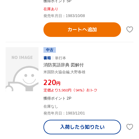
獲得ポイント 5P
在庫あり
発売年月日：1983/10/08
カートへ追加
中古
書籍
単行本
消防英語辞典 図解付
米国防火協会編,大野春雄
¥220
円
定価より3,960円（94%）おトク
獲得ポイント 2P
在庫なし
発売年月日：1983/12/01
入荷したら
知りたい