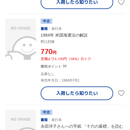
入荷したら
知りたい
中古
書籍
単行本
1984年 米国海運法の解説
野口邦輝
¥770
円
定価より4,180円（84%）おトク
獲得ポイント 7P
在庫なし
発売年月日：1984/07/01
入荷したら
知りたい
中古
書籍
単行本
永田洋子さんへの手紙 「十六の墓標」を読む