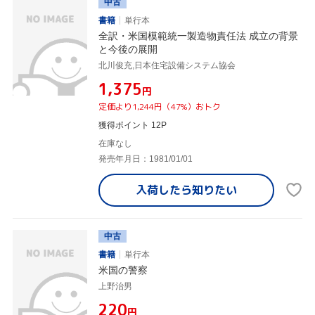
中古
書籍
単行本
全訳・米国模範統一製造物責任法 成立の背景
と今後の展開
北川俊充,日本住宅設備システム協会
¥1,375
円
定価より1,244円（47%）おトク
獲得ポイント 12P
在庫なし
発売年月日：1981/01/01
入荷したら
知りたい
中古
書籍
単行本
米国の警察
上野治男
¥220
円