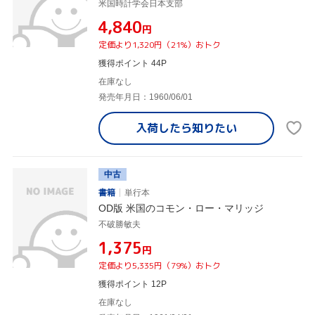
米国時計学会日本支部
¥4,840
円
定価より1,320円（21%）おトク
獲得ポイント 44P
在庫なし
発売年月日：1960/06/01
入荷したら
知りたい
中古
書籍
単行本
OD版 米国のコモン・ロー・マリッジ
不破勝敏夫
¥1,375
円
定価より5,335円（79%）おトク
獲得ポイント 12P
在庫なし