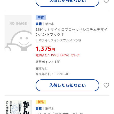
入荷したら
知りたい
中古
書籍
単行本
16ビットマイクロプロセッサシステムデザイ
ンハンドブック T
日本テキサスインスツルメンツ株
¥1,375
円
定価より1,155円（45%）おトク
獲得ポイント 12P
在庫なし
発売年月日：1982/12/01
入荷したら
知りたい
新品
書籍
単行本