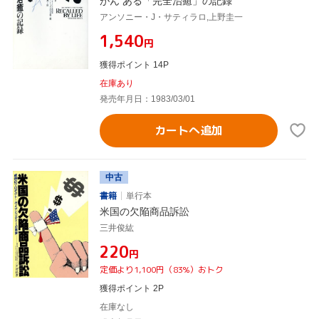
がん ある「完全治癒」の記録
アンソニー・J・サティラロ,上野圭一
¥1,540
円
獲得ポイント 14P
在庫あり
発売年月日：1983/03/01
カートへ追加
中古
書籍
単行本
米国の欠陥商品訴訟
三井俊紘
¥220
円
定価より1,100円（83%）おトク
獲得ポイント 2P
在庫なし