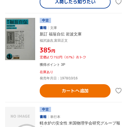
入荷したら
知りたい
中古
書籍
文庫
新訂 福翁自伝 岩波文庫
福沢諭吉,富田正文
¥385
円
定価より792円（67%）おトク
獲得ポイント 3P
在庫あり
発売年月日：1978/10/16
カートへ追加
中古
書籍
単行本
軽水炉の安全性 米国物理学会研究グループ報