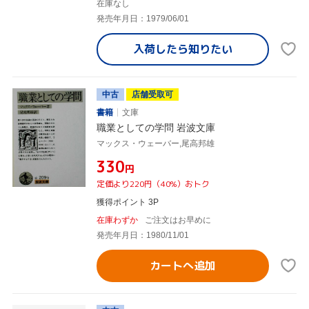
在庫なし
発売年月日：1979/06/01
入荷したら
知りたい
中古
店舗受取可
書籍
文庫
職業としての学問 岩波文庫
マックス・ウェーバー,尾高邦雄
¥330
円
定価より220円（40%）おトク
獲得ポイント 3P
在庫わずか
ご注文はお早めに
発売年月日：1980/11/01
カートへ追加