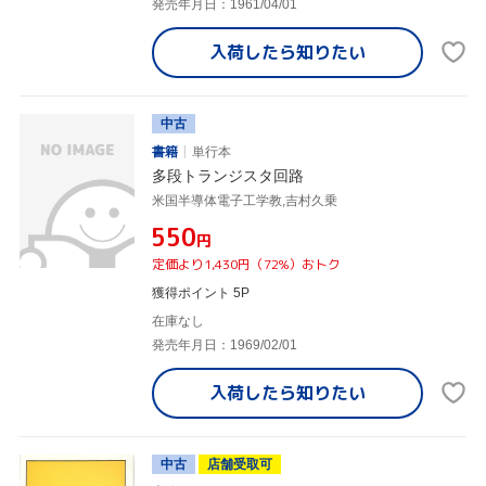
発売年月日：1961/04/01
入荷したら
知りたい
中古
書籍
単行本
多段トランジスタ回路
米国半導体電子工学教,吉村久乗
¥550
円
定価より1,430円（72%）おトク
獲得ポイント 5P
在庫なし
発売年月日：1969/02/01
入荷したら
知りたい
中古
店舗受取可