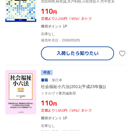
宮田和明,柿本誠,木戸利秋,小松理佐子,竹中哲夫
¥110
円
定価より2,200円（95%）おトク
獲得ポイント 1P
在庫なし
発売年月日：2006/05/05
入荷したら
知りたい
中古
書籍
単行本
社会福祉小六法(2011(平成23年版))
ミネルヴァ書房編集部
¥110
円
定価より1,650円（93%）おトク
獲得ポイント 1P
在庫なし