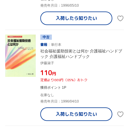
発売年月日：1996/05/10
入荷したら
知りたい
中古
書籍
単行本
社会福祉援助技術とは何か 介護福祉ハンドブ
ック 介護福祉ハンドブック
伊藤淑子
¥110
円
定価より669円（85%）おトク
獲得ポイント 1P
在庫なし
発売年月日：1996/04/10
入荷したら
知りたい