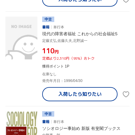
中古
書籍
単行本
現代の障害者福祉 これからの社会福祉5
定藤丈弘,佐藤久夫,北野誠一
¥110
円
定価より2,310円（95%）おトク
獲得ポイント 1P
在庫なし
発売年月日：1996/04/30
入荷したら
知りたい
中古
書籍
単行本
ソシオロジー事始め 新版 有斐閣ブックス