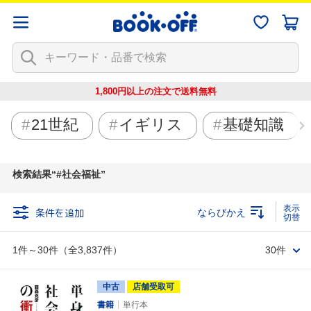
1,800円以上の注文で
送料無料
21世紀
イギリス
基礎知識
検索結果
#社会福祉
条件を追加
ならびかえ
1件～30件（全3,837件）
30件
中古
店舗受取可
書籍
単行本