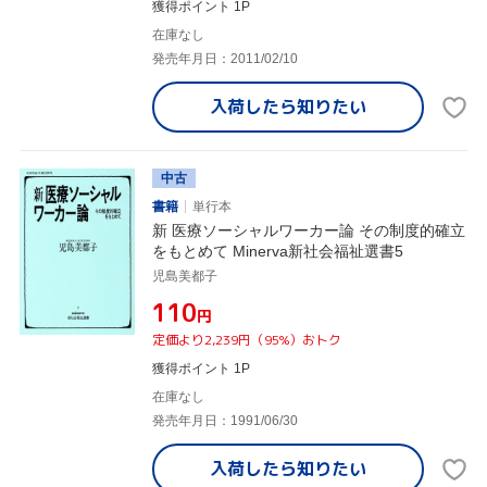
獲得ポイント 1P
在庫なし
発売年月日：2011/02/10
入荷したら
知りたい
中古
書籍
単行本
新 医療ソーシャルワーカー論 その制度的確立
をもとめて Minerva新社会福祉選書5
児島美都子
¥110
円
定価より2,239円（95%）おトク
獲得ポイント 1P
在庫なし
発売年月日：1991/06/30
入荷したら
知りたい