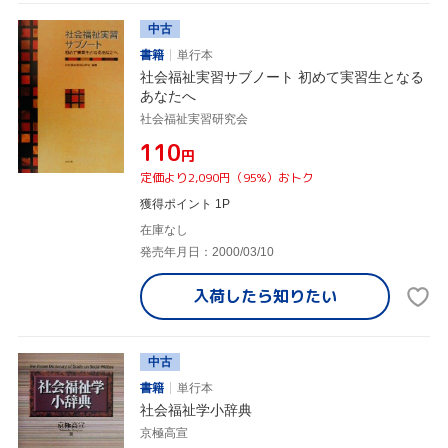
中古
書籍
単行本
社会福祉実習サブノート 初めて実習生となる
あなたへ
社会福祉実習研究会
¥110
円
定価より2,090円（95%）おトク
獲得ポイント 1P
在庫なし
発売年月日：2000/03/10
入荷したら
知りたい
中古
書籍
単行本
社会福祉学小辞典
京極高宣