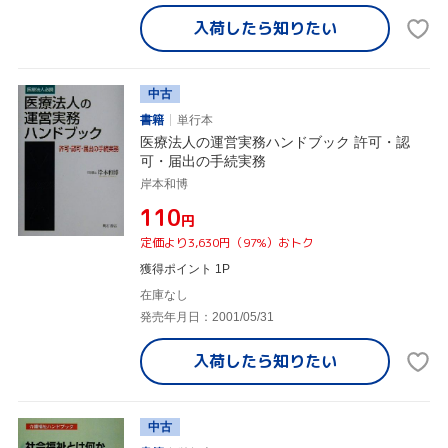
入荷したら
知りたい
中古
書籍
単行本
医療法人の運営実務ハンドブック 許可・認
可・届出の手続実務
岸本和博
¥110
円
定価より3,630円（97%）おトク
獲得ポイント 1P
在庫なし
発売年月日：2001/05/31
入荷したら
知りたい
中古