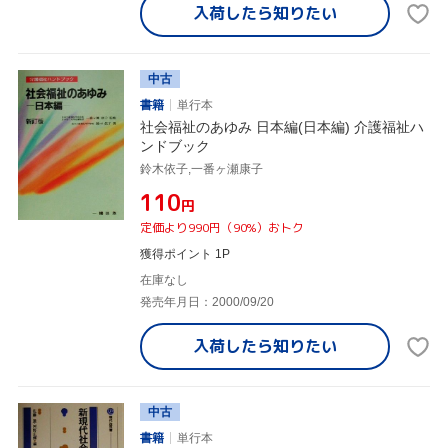
入荷したら
知りたい
中古
書籍
単行本
社会福祉のあゆみ 日本編(日本編) 介護福祉ハ
ンドブック
鈴木依子,一番ヶ瀬康子
¥110
円
定価より990円（90%）おトク
獲得ポイント 1P
在庫なし
発売年月日：2000/09/20
入荷したら
知りたい
中古
書籍
単行本