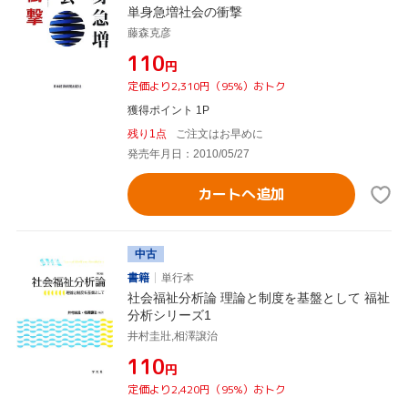
単身急増社会の衝撃
藤森克彦
¥110
円
定価より2,310円（95%）おトク
獲得ポイント 1P
残り1点
ご注文はお早めに
発売年月日：2010/05/27
カートへ追加
中古
書籍
単行本
社会福祉分析論 理論と制度を基盤として 福祉
分析シリーズ1
井村圭壯,相澤譲治
¥110
円
定価より2,420円（95%）おトク