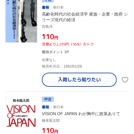
書籍
単行本
高齢化時代の社会経済学 家族・企業・政府 シ
リーズ現代の経済
宮島洋
¥110
円
定価より2,239円（95%）おトク
獲得ポイント 1P
在庫なし
発売年月日：1992/01/28
入荷したら
知りたい
中古
書籍
単行本
VISION OF JAPAN わが胸中に政策ありて
橋本龍太郎
¥110
円