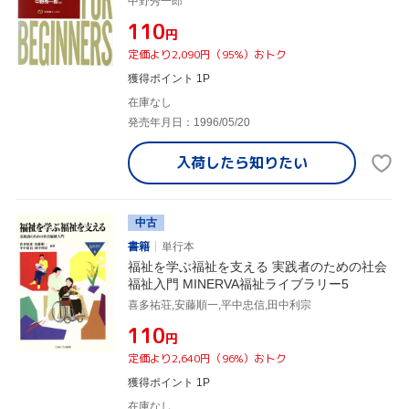
中野秀一郎
¥110
円
定価より2,090円（95%）おトク
獲得ポイント 1P
在庫なし
発売年月日：1996/05/20
入荷したら
知りたい
中古
書籍
単行本
福祉を学ぶ福祉を支える 実践者のための社会
福祉入門 MINERVA福祉ライブラリー5
喜多祐荘,安藤順一,平中忠信,田中利宗
¥110
円
定価より2,640円（96%）おトク
獲得ポイント 1P
在庫なし