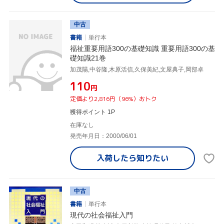
中古
書籍
単行本
福祉重要用語300の基礎知識 重要用語300の基
礎知識21巻
加茂陽,中谷隆,木原活信,久保美紀,文屋典子,岡部卓
¥110
円
定価より2,816円（96%）おトク
獲得ポイント 1P
在庫なし
発売年月日：2000/06/01
入荷したら
知りたい
中古
書籍
単行本
現代の社会福祉入門