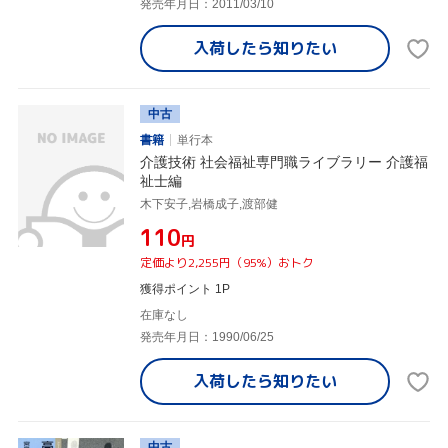
発売年月日：2011/03/10
入荷したら
知りたい
中古
書籍
単行本
介護技術 社会福祉専門職ライブラリー 介護福
祉士編
木下安子,岩橋成子,渡部健
¥110
円
定価より2,255円（95%）おトク
獲得ポイント 1P
在庫なし
発売年月日：1990/06/25
入荷したら
知りたい
中古