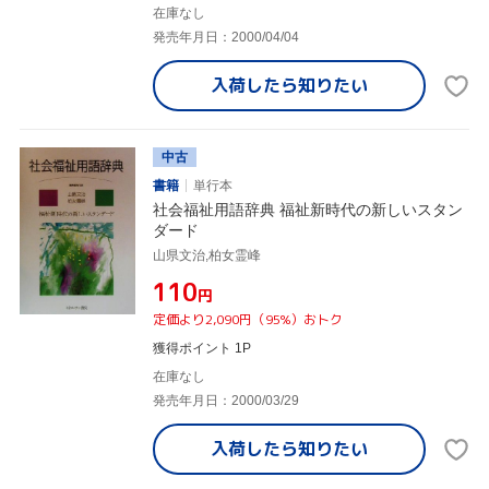
在庫なし
発売年月日：2000/04/04
入荷したら
知りたい
中古
書籍
単行本
社会福祉用語辞典 福祉新時代の新しいスタン
ダード
山県文治,柏女霊峰
¥110
円
定価より2,090円（95%）おトク
獲得ポイント 1P
在庫なし
発売年月日：2000/03/29
入荷したら
知りたい