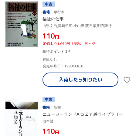
中古
書籍
単行本
福祉の仕事
山県文治,津崎哲郎,小山隆,荻布孝,明石隆行
¥110
円
定価より1,650円（93%）おトク
獲得ポイント 1P
在庫なし
発売年月日：1998/03/16
入荷したら
知りたい
中古
書籍
新書
ニュージーランドA to Z 丸善ライブラリー
池本健一
¥110
円