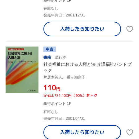
獲得ポイント 1P
在庫なし
発売年月日：2001/12/01
入荷したら
知りたい
中古
書籍
単行本
社会福祉における人権と法 介護福祉ハンドブ
ック
片居木英人,一番ヶ瀬康子
¥110
円
定価より1,100円（90%）おトク
獲得ポイント 1P
在庫なし
発売年月日：2001/04/01
入荷したら
知りたい