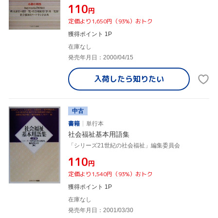
¥110
円
定価より1,650円（93%）おトク
獲得ポイント 1P
在庫なし
発売年月日：2000/04/15
入荷したら
知りたい
中古
書籍
単行本
社会福祉基本用語集
「シリーズ21世紀の社会福祉」編集委員会
¥110
円
定価より1,540円（93%）おトク
獲得ポイント 1P
在庫なし
発売年月日：2001/03/30