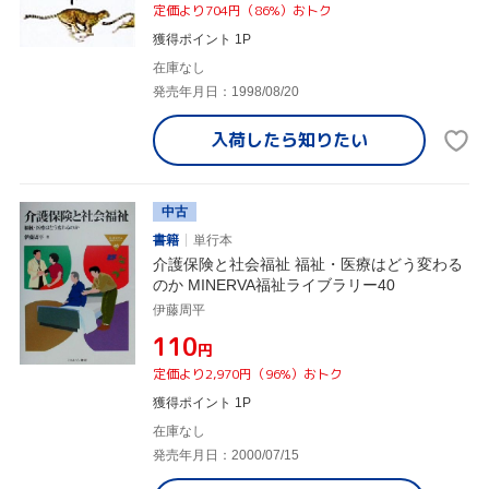
定価より704円（86%）おトク
獲得ポイント 1P
在庫なし
発売年月日：1998/08/20
入荷したら
知りたい
中古
書籍
単行本
介護保険と社会福祉 福祉・医療はどう変わる
のか MINERVA福祉ライブラリー40
伊藤周平
¥110
円
定価より2,970円（96%）おトク
獲得ポイント 1P
在庫なし
発売年月日：2000/07/15