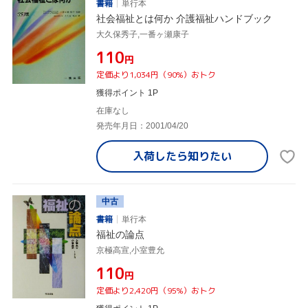
書籍
単行本
社会福祉とは何か 介護福祉ハンドブック
大久保秀子,一番ヶ瀬康子
¥110
円
定価より1,034円（90%）おトク
獲得ポイント 1P
在庫なし
発売年月日：2001/04/20
入荷したら
知りたい
中古
書籍
単行本
福祉の論点
京極高宣,小室豊允
¥110
円
定価より2,420円（95%）おトク