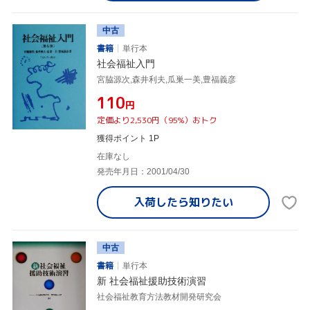
中古
書籍
単行本
社会福祉入門
宮脇源次,森井利夫,瓜巣一美,豊福義彦
¥110
円
定価より2,530円（95%）おトク
獲得ポイント 1P
在庫なし
発売年月日：2001/04/30
入荷したら
知りたい
中古
書籍
単行本
新 社会福祉援助技術演習
社会福祉教育方法教材開発研究会