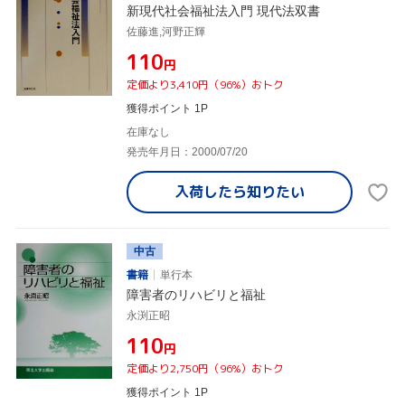
新現代社会福祉法入門 現代法双書
佐藤進,河野正輝
¥110
円
定価より3,410円（96%）おトク
獲得ポイント 1P
在庫なし
発売年月日：2000/07/20
入荷したら
知りたい
中古
書籍
単行本
障害者のリハビリと福祉
永渕正昭
¥110
円
定価より2,750円（96%）おトク
獲得ポイント 1P