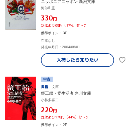
ニッポニアニッポン 新潮文庫
阿部和重
¥330
円
定価より68円（17%）おトク
獲得ポイント 3P
在庫なし
発売年月日：2004/08/01
入荷したら
知りたい
中古
書籍
文庫
蟹工船・党生活者 角川文庫
小林多喜二
¥220
円
定価より178円（44%）おトク
獲得ポイント 2P