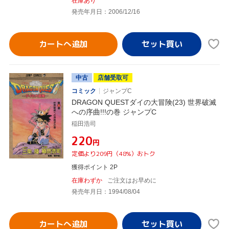
在庫あり
発売年月日：2006/12/16
カートへ追加
中古
店舗受取可
コミック
ジャンプC
DRAGON QUESTダイの大冒険(23) 世界破滅
への序曲!!!の巻 ジャンプC
稲田浩司
¥220
円
定価より209円（48%）おトク
獲得ポイント 2P
在庫わずか
ご注文はお早めに
発売年月日：1994/08/04
カートへ追加