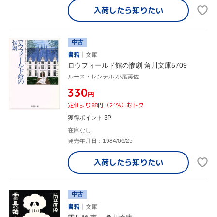
入荷したら
知りたい
中古
書籍
文庫
ロウフィールド館の惨劇 角川文庫5709
ルース・レンデル,小尾芙佐
¥330
円
定価より88円（21%）おトク
獲得ポイント 3P
在庫なし
発売年月日：1984/06/25
入荷したら
知りたい
中古
書籍
文庫