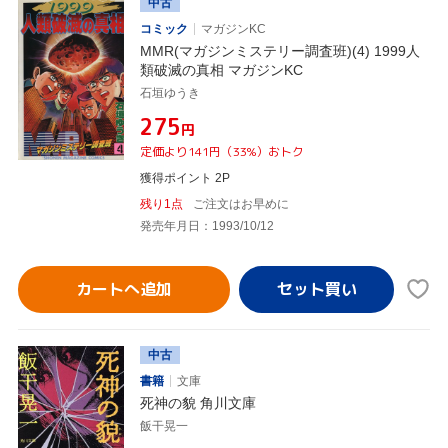
中古
コミック
マガジンKC
MMR(マガジンミステリー調査班)(4) 1999人
類破滅の真相 マガジンKC
石垣ゆうき
¥275
円
定価より141円（33%）おトク
獲得ポイント 2P
残り1点
ご注文はお早めに
発売年月日：1993/10/12
カートへ追加
中古
書籍
文庫
死神の貌 角川文庫
飯干晃一