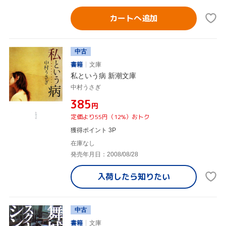
カートへ追加
中古
書籍
文庫
私という病 新潮文庫
中村うさぎ
¥385
円
定価より55円（12%）おトク
獲得ポイント 3P
在庫なし
発売年月日：2008/08/28
入荷したら
知りたい
中古
書籍
文庫