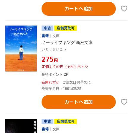
カートへ追加
中古
店舗受取可
書籍
文庫
ノーライフキング 新潮文庫
いとうせいこう
¥275
円
定価より67円（19%）おトク
獲得ポイント 2P
在庫わずか
ご注文はお早めに
発売年月日：1991/05/25
カートへ追加
中古
店舗受取可
書籍
文庫