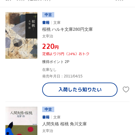
中古
書籍
文庫
桜桃 ハルキ文庫280円文庫
太宰治
¥220
円
定価より73円（24%）おトク
獲得ポイント 2P
在庫なし
発売年月日：2011/04/15
入荷したら
知りたい
中古
書籍
文庫
人間失格 桜桃 角川文庫
太宰治