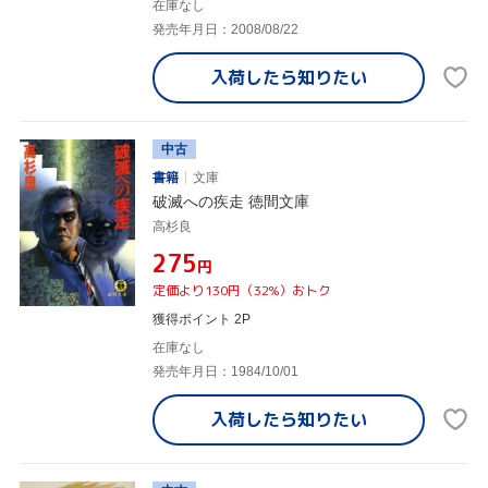
在庫なし
発売年月日：2008/08/22
入荷したら
知りたい
中古
書籍
文庫
破滅への疾走 徳間文庫
高杉良
¥275
円
定価より130円（32%）おトク
獲得ポイント 2P
在庫なし
発売年月日：1984/10/01
入荷したら
知りたい