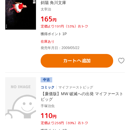
斜陽 角川文庫
太宰治
¥165
円
定価より191円（53%）おトク
獲得ポイント 1P
在庫あり
発売年月日：2009/05/22
カートへ追加
中古
コミック
マイファーストビッグ
【廉価版】MW 破滅への出発 マイファースト
ビッグ
手塚治虫
¥110
円
定価より256円（69%）おトク