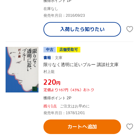
獲得ポイント 1P
在庫なし
発売年月日：2016/09/23
入荷したら
知りたい
中古
店舗受取可
書籍
文庫
限りなく透明に近いブルー 講談社文庫
村上龍
¥220
円
定価より167円（43%）おトク
獲得ポイント 2P
残り1点
ご注文はお早めに
発売年月日：1978/12/01
カートへ追加