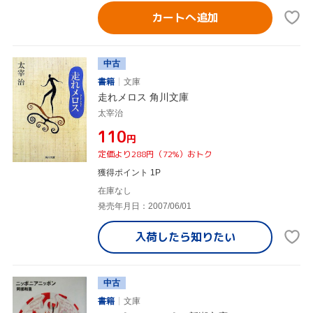
カートへ追加
中古
書籍
文庫
走れメロス 角川文庫
太宰治
¥110
円
定価より288円（72%）おトク
獲得ポイント 1P
在庫なし
発売年月日：2007/06/01
入荷したら
知りたい
中古
書籍
文庫