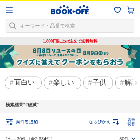
1,800円以上の注文で
送料無料
面白い
楽しい
子供
解説
検索結果
#破滅
条件を追加
ならびかえ
1件～30件（全2,634件）
30件