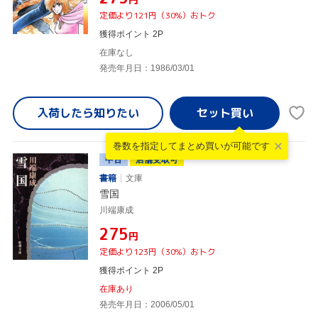
定価より121円（30%）おトク
獲得ポイント 2P
在庫なし
発売年月日：1986/03/01
入荷したら
知りたい
巻数を指定して
まとめ買いが可能です
中古
店舗受取可
書籍
文庫
雪国
川端康成
¥275
円
定価より123円（30%）おトク
獲得ポイント 2P
在庫あり
発売年月日：2006/05/01