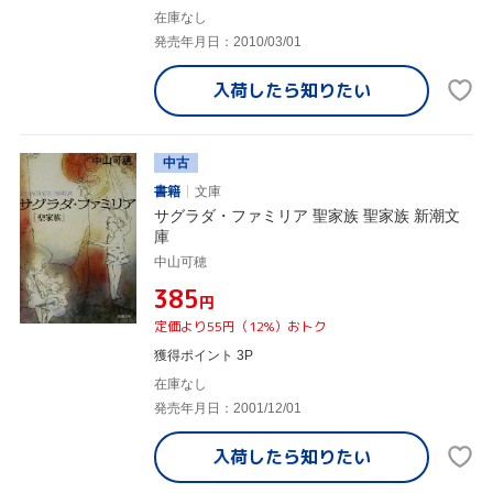
在庫なし
発売年月日：2010/03/01
入荷したら
知りたい
中古
書籍
文庫
サグラダ・ファミリア 聖家族 聖家族 新潮文
庫
中山可穂
¥385
円
定価より55円（12%）おトク
獲得ポイント 3P
在庫なし
発売年月日：2001/12/01
入荷したら
知りたい