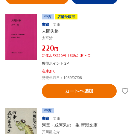
中古
店舗受取可
書籍
文庫
人間失格
太宰治
¥220
円
定価より220円（50%）おトク
獲得ポイント 2P
在庫あり
発売年月日：1989/07/08
カートへ追加
中古
書籍
文庫
河童・或阿呆の一生 新潮文庫
芥川龍之介