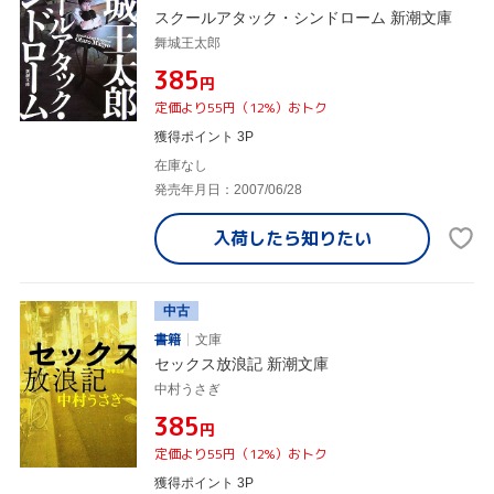
スクールアタック・シンドローム 新潮文庫
舞城王太郎
¥385
円
定価より55円（12%）おトク
獲得ポイント 3P
在庫なし
発売年月日：2007/06/28
入荷したら
知りたい
中古
書籍
文庫
セックス放浪記 新潮文庫
中村うさぎ
¥385
円
定価より55円（12%）おトク
獲得ポイント 3P