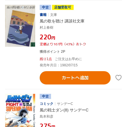
中古
店舗受取可
書籍
文庫
風の歌を聴け 講談社文庫
村上春樹
¥220
円
定価より167円（43%）おトク
獲得ポイント 2P
残り1点
ご注文はお早めに
発売年月日：1982/07/15
カートへ追加
中古
コミック
サンデーC
風の戦士ダン(8) サンデーC
島本和彦
¥275
円