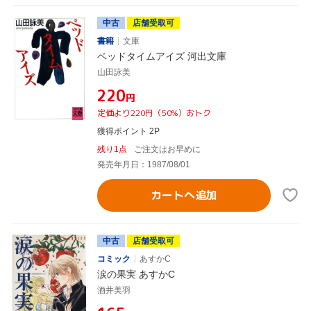
中古
店舗受取可
書籍
文庫
ベッドタイムアイズ 河出文庫
山田詠美
¥220
円
定価より220円（50%）おトク
獲得ポイント 2P
残り1点
ご注文はお早めに
発売年月日：1987/08/01
カートへ追加
中古
店舗受取可
コミック
あすかC
涙の果実 あすかC
酒井美羽