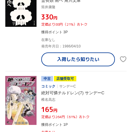
霊長類 南へ 角川文庫
筒井康隆
¥330
円
定価より88円（21%）おトク
獲得ポイント 3P
在庫なし
発売年月日：1986/04/10
入荷したら
知りたい
中古
店舗受取可
コミック
サンデーC
絶対可憐チルドレン(7) サンデーC
椎名高志
¥165
円
定価より264円（61%）おトク
獲得ポイント 1P