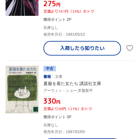
¥275
円
定価より141円（33%）おトク
獲得ポイント 2P
在庫なし
発売年月日：1991/05/10
入荷したら
知りたい
中古
書籍
文庫
夏服を着た女たち 講談社文庫
アーウィン・ショー,常盤新平
¥330
円
定価より88円（21%）おトク
獲得ポイント 3P
在庫なし
発売年月日：1987/02/05