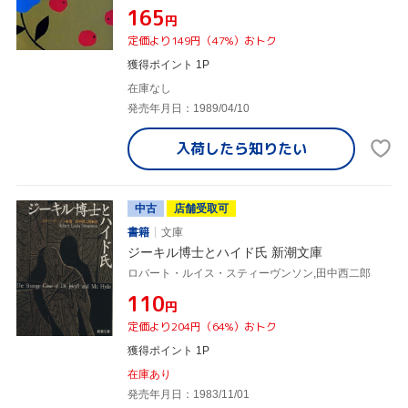
¥165
円
定価より149円（47%）おトク
獲得ポイント 1P
在庫なし
発売年月日：1989/04/10
入荷したら
知りたい
中古
店舗受取可
書籍
文庫
ジーキル博士とハイド氏 新潮文庫
ロバート・ルイス・スティーヴンソン,田中西二郎
¥110
円
定価より204円（64%）おトク
獲得ポイント 1P
在庫あり
発売年月日：1983/11/01