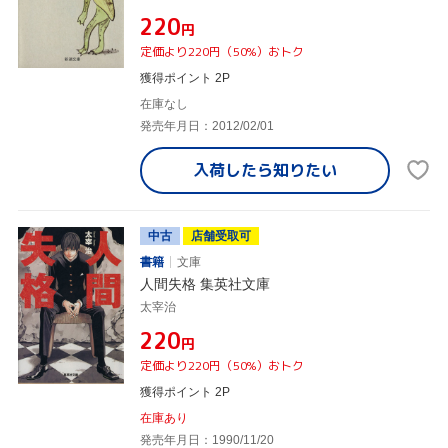
¥220
円
定価より220円（50%）おトク
獲得ポイント 2P
在庫なし
発売年月日：2012/02/01
入荷したら
知りたい
中古
店舗受取可
書籍
文庫
人間失格 集英社文庫
太宰治
¥220
円
定価より220円（50%）おトク
獲得ポイント 2P
在庫あり
発売年月日：1990/11/20