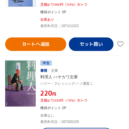
定価より660円（54%）おトク
獲得ポイント 5P
在庫あり
発売年月日：1971/12/22
カートへ追加
中古
書籍
文庫
料理人 ハヤカワ文庫
ハリー・クレッシング,一ノ瀬直二
¥220
円
定価より638円（74%）おトク
獲得ポイント 2P
在庫なし
発売年月日：1972/02/29