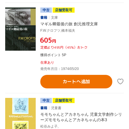
中古
店舗受取可
書籍
文庫
マギル卿最後の旅 創元推理文庫
F.W.クロフツ,橋本福夫
¥605
円
定価より495円（45%）おトク
獲得ポイント 5P
在庫あり
発売年月日：1974/05/20
カートへ追加
中古
店舗受取可
書籍
児童書
モモちゃんとアカネちゃん 児童文学創作シリ
ーズモモちゃんとアカネちゃんの本3
松谷みよ子,