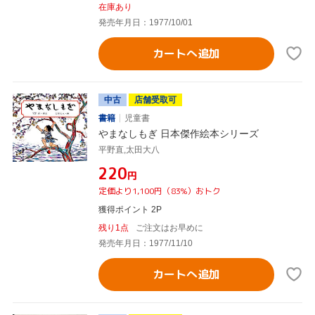
在庫あり
発売年月日：1977/10/01
カートへ追加
中古
店舗受取可
書籍
児童書
やまなしもぎ 日本傑作絵本シリーズ
平野直,太田大八
¥220
円
定価より1,100円（83%）おトク
獲得ポイント 2P
残り1点
ご注文はお早めに
発売年月日：1977/11/10
カートへ追加