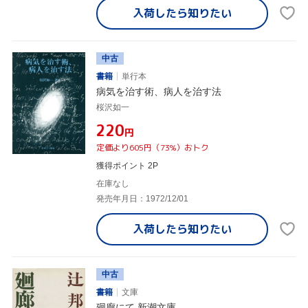
入荷したら
知りたい
中古
書籍
単行本
病気を治す術、病人を治す法
桜沢如一
¥220
円
定価より605円（73%）おトク
獲得ポイント 2P
在庫なし
発売年月日：1972/12/01
入荷したら
知りたい
中古
書籍
文庫
廻廊にて 新潮文庫