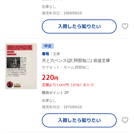
在庫なし
発売年月日：1969/09/16
入荷したら
知りたい
中古
書籍
文庫
月と六ペンス(訳:阿部知二) 岩波文庫
サマセット・モーム,阿部知二
¥220
円
定価より1,001円（81%）おトク
獲得ポイント 2P
在庫なし
発売年月日：1970/04/16
入荷したら
知りたい