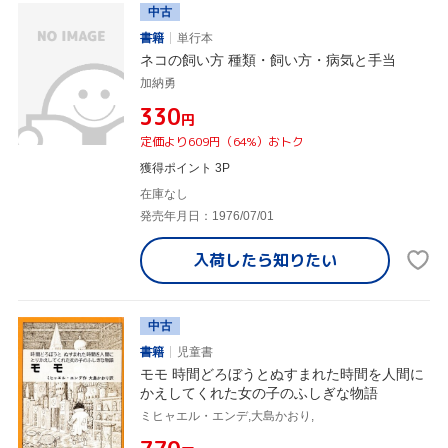
中古
書籍
単行本
ネコの飼い方 種類・飼い方・病気と手当
加納勇
¥330
円
定価より609円（64%）おトク
獲得ポイント 3P
在庫なし
発売年月日：1976/07/01
入荷したら
知りたい
中古
書籍
児童書
モモ 時間どろぼうとぬすまれた時間を人間に
かえしてくれた女の子のふしぎな物語
ミヒャエル・エンデ,大島かおり,