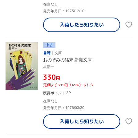
在庫なし
発売年月日：1975/12/10
入荷したら
知りたい
中古
書籍
文庫
おのぞみの結末 新潮文庫
星新一
¥330
円
定価より319円（49%）おトク
獲得ポイント 3P
在庫なし
発売年月日：1976/03/30
入荷したら
知りたい