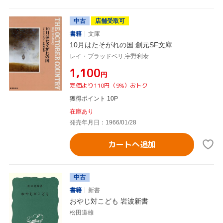
中古
店舗受取可
書籍
文庫
10月はたそがれの国 創元SF文庫
レイ・ブラッドベリ,宇野利泰
¥1,100
円
定価より110円（9%）おトク
獲得ポイント 10P
在庫あり
発売年月日：1966/01/28
カートへ追加
中古
書籍
新書
おやじ対こども 岩波新書
松田道雄