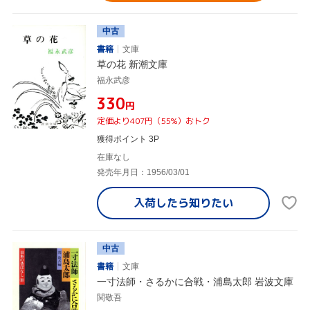
中古
書籍
文庫
草の花 新潮文庫
福永武彦
¥330
円
定価より407円（55%）おトク
獲得ポイント 3P
在庫なし
発売年月日：1956/03/01
入荷したら
知りたい
中古
書籍
文庫
一寸法師・さるかに合戦・浦島太郎 岩波文庫
関敬吾