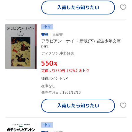
入荷したら
知りたい
中古
書籍
児童書
アラビアン・ナイト 新版(下) 岩波少年文庫
091
ディクソン,中野好夫
¥550
円
定価より330円（37%）おトク
獲得ポイント 5P
在庫なし
発売年月日：1961/12/16
入荷したら
知りたい
中古