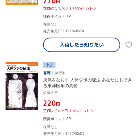
¥770
円
定価より1,760円（69%）おトク
獲得ポイント 7P
在庫なし
発売年月日：1976/09/24
入荷したら
知りたい
中古
書籍
単行本
病気をなおす 人体ツボの秘法 あなたにもでき
る東洋医学の真髄
佐藤久三
¥220
円
定価より826円（78%）おトク
獲得ポイント 2P
在庫なし
発売年月日：1977/03/01