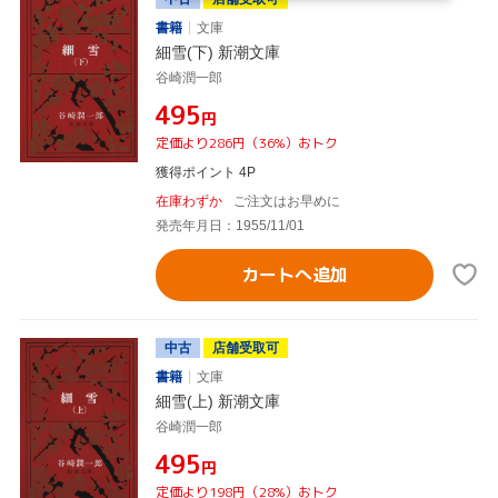
書籍
文庫
細雪(下) 新潮文庫
谷崎潤一郎
¥495
円
定価より286円（36%）おトク
獲得ポイント 4P
在庫わずか
ご注文はお早めに
発売年月日：1955/11/01
カートへ追加
中古
店舗受取可
書籍
文庫
細雪(上) 新潮文庫
谷崎潤一郎
¥495
円
定価より198円（28%）おトク