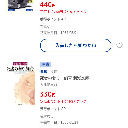
¥440
円
定価より286円（39%）おトク
獲得ポイント 4P
在庫なし
発売年月日：1957/05/01
入荷したら
知りたい
中古
書籍
文庫
死者の奢り・飼育 新潮文庫
大江健三郎
¥330
円
定価より319円（49%）おトク
獲得ポイント 3P
在庫なし
発売年月日：1959/09/29