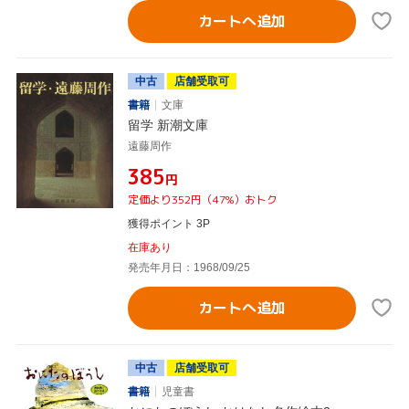
カートへ追加
中古
店舗受取可
書籍
文庫
留学 新潮文庫
遠藤周作
¥385
円
定価より352円（47%）おトク
獲得ポイント 3P
在庫あり
発売年月日：1968/09/25
カートへ追加
中古
店舗受取可
書籍
児童書