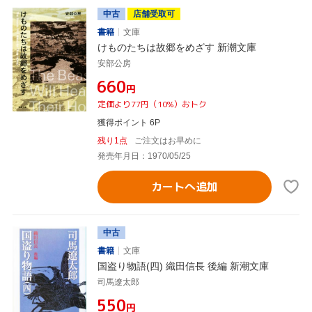
中古
店舗受取可
書籍
文庫
けものたちは故郷をめざす 新潮文庫
安部公房
¥660
円
定価より77円（10%）おトク
獲得ポイント 6P
残り1点
ご注文はお早めに
発売年月日：1970/05/25
カートへ追加
中古
書籍
文庫
国盗り物語(四) 織田信長 後編 新潮文庫
司馬遼太郎
¥550
円