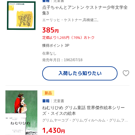
書籍
児童書
点子ちゃんとアントン ケストナー少年文学全
集3
エーリッヒ・ケストナー,高橋健二,
¥385
円
定価より1,265円（76%）おトク
獲得ポイント 3P
在庫なし
発売年月日：1962/07/18
入荷したら
知りたい
新品
書籍
児童書
ねむりひめ グリム童話 世界傑作絵本シリー
ズ・スイスの絵本
グリム,ヤーコプ・グリム,ヴィルヘルム・グリム,フェリクスホフマン
¥1,430
円