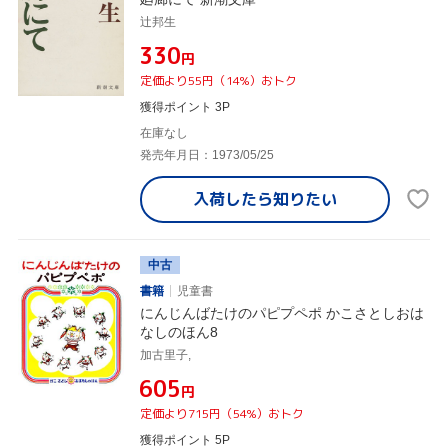
辻邦生
¥330
円
定価より55円（14%）おトク
獲得ポイント 3P
在庫なし
発売年月日：1973/05/25
入荷したら
知りたい
中古
書籍
児童書
にんじんばたけのパピプペポ かこさとしおは
なしのほん8
加古里子,
¥605
円
定価より715円（54%）おトク
獲得ポイント 5P