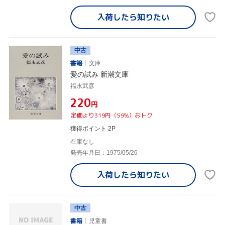
入荷したら
知りたい
中古
書籍
文庫
愛の試み 新潮文庫
福永武彦
¥220
円
定価より319円（59%）おトク
獲得ポイント 2P
在庫なし
発売年月日：1975/05/26
入荷したら
知りたい
中古
書籍
児童書