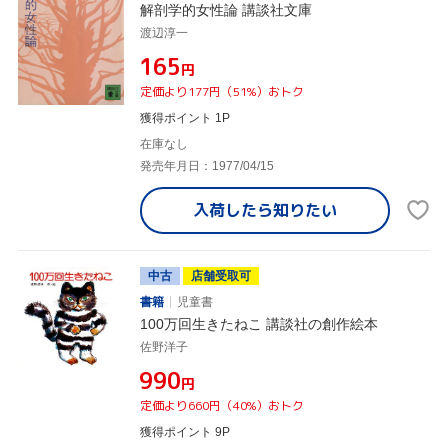
解剖学的女性論 講談社文庫
渡辺淳一
¥165
円
定価より177円（51%）おトク
獲得ポイント 1P
在庫なし
発売年月日：1977/04/15
入荷したら
知りたい
中古
店舗受取可
書籍
児童書
100万回生きたねこ 講談社の創作絵本
佐野洋子
¥990
円
定価より660円（40%）おトク
獲得ポイント 9P