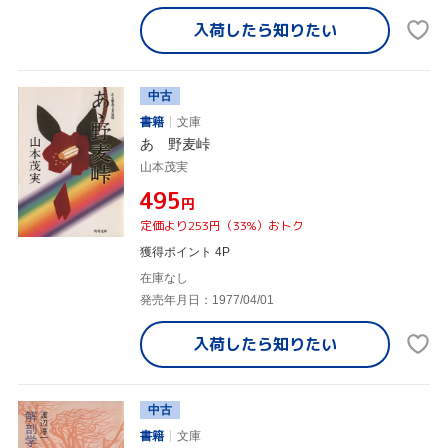
入荷したら
知りたい
中古
書籍
文庫
あゝ野麦峠
山本茂実
¥495
円
定価より253円（33%）おトク
獲得ポイント 4P
在庫なし
発売年月日：1977/04/01
入荷したら
知りたい
中古
書籍
文庫