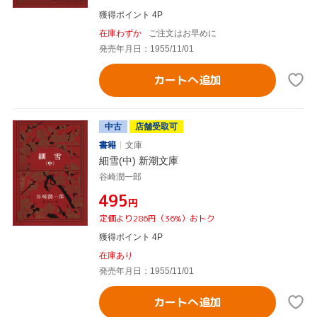
獲得ポイント 4P
在庫わずか
ご注文はお早めに
発売年月日：1955/11/01
カートへ追加
中古
店舗受取可
書籍
文庫
細雪(中) 新潮文庫
谷崎潤一郎
¥495
円
定価より286円（36%）おトク
獲得ポイント 4P
在庫あり
発売年月日：1955/11/01
カートへ追加