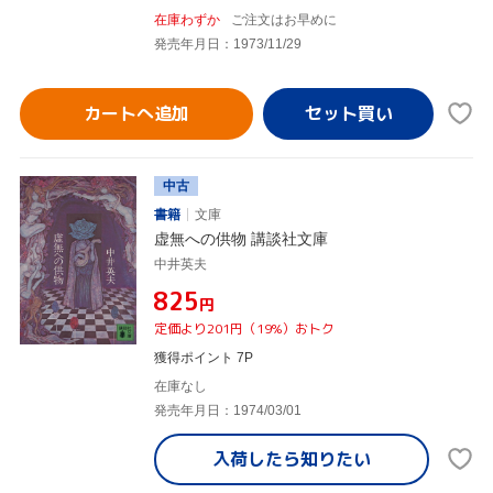
在庫わずか
ご注文はお早めに
発売年月日：1973/11/29
カートへ追加
中古
書籍
文庫
虚無への供物 講談社文庫
中井英夫
¥825
円
定価より201円（19%）おトク
獲得ポイント 7P
在庫なし
発売年月日：1974/03/01
入荷したら
知りたい