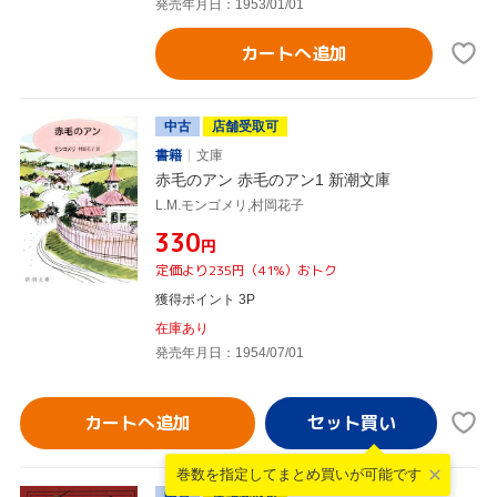
発売年月日：1953/01/01
カートへ追加
中古
店舗受取可
書籍
文庫
赤毛のアン 赤毛のアン1 新潮文庫
L.M.モンゴメリ,村岡花子
¥330
円
定価より235円（41%）おトク
獲得ポイント 3P
在庫あり
発売年月日：1954/07/01
カートへ追加
巻数を指定して
まとめ買いが可能です
中古
店舗受取可