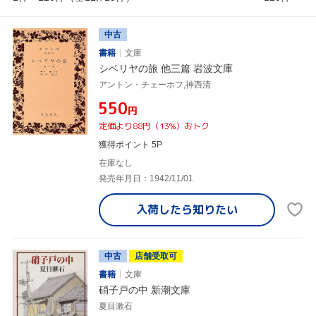
中古
書籍
文庫
シベリヤの旅 他三篇 岩波文庫
アントン・チェーホフ,神西清
¥550
円
定価より88円（13%）おトク
獲得ポイント 5P
在庫なし
発売年月日：1942/11/01
入荷したら
知りたい
中古
店舗受取可
書籍
文庫
硝子戸の中 新潮文庫
夏目漱石