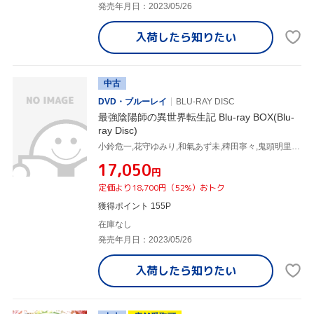
発売年月日：2023/05/26
入荷したら
知りたい
中古
DVD・ブルーレイ
BLU-RAY DISC
最強陰陽師の異世界転生記 Blu-ray BOX(Blu-
ray Disc)
小鈴危一,花守ゆみり,和氣あず未,稗田寧々,鬼頭明里,菊池政芳,上野沙弥佳,桶狭間ありさ
¥17,050
円
定価より18,700円（52%）おトク
獲得ポイント 155P
在庫なし
発売年月日：2023/05/26
入荷したら
知りたい