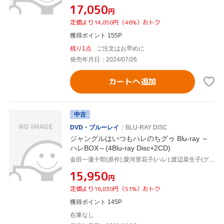
¥17,050
円
定価より14,850円（46%）おトク
獲得ポイント 155P
残り1点
ご注文はお早めに
発売年月日：2024/07/26
カートへ追加
中古
DVD・ブルーレイ
BLU-RAY DISC
ジャングルはいつもハレのちグゥ Blu-ray ～
ハレBOX～(4Blu-ray Disc+2CD)
金田一蓮十郎(原作),愛河里花子(ハレ),渡辺菜生子(グゥ),茂呂田かおる(ウェダ),真殿光昭(クライヴ),中村尚子(レベッカ),井上和彦(レジィ),多田彰文(音楽)
¥15,950
円
定価より16,830円（51%）おトク
獲得ポイント 145P
在庫なし