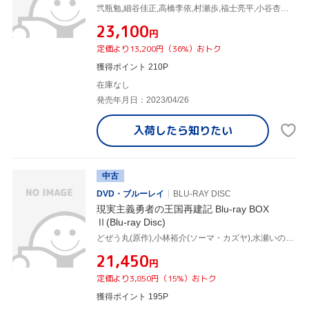
弐瓶勉,細谷佳正,高橋李依,村瀬歩,福士亮平,小谷杏子,KOHTA YAMAMOTO,馬瀬みさき
¥23,100
円
定価より13,200円（36%）おトク
獲得ポイント 210P
在庫なし
発売年月日：2023/04/26
入荷したら
知りたい
中古
DVD・ブルーレイ
BLU-RAY DISC
現実主義勇者の王国再建記 Blu-ray BOX
Ⅱ(Blu-ray Disc)
どぜう丸(原作),小林裕介(ソーマ・カズヤ),水瀬いのり(リーシア・エルフリーデン),長谷川育美(アイーシャ・ウドガルド),上田麗奈(ジュナ・ドーマ),興津和幸(ハクヤ・クオンミン),大塚舞(キャラクターデザイン),立山秋航(音楽)
¥21,450
円
定価より3,850円（15%）おトク
獲得ポイント 195P