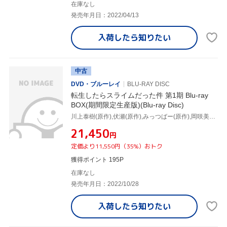
在庫なし
発売年月日：2022/04/13
入荷したら
知りたい
中古
DVD・ブルーレイ
BLU-RAY DISC
転生したらスライムだった件 第1期 Blu-ray
BOX(期間限定生産版)(Blu-ray Disc)
川上泰樹(原作),伏瀬(原作),みっつばー(原作),岡咲美保(リムル),豊口めぐみ(大賢者),前野智昭(ヴェルドラ),江畑諒真(キャラクターデザイン),Elements Garden(音楽)
¥21,450
円
定価より11,550円（35%）おトク
獲得ポイント 195P
在庫なし
発売年月日：2022/10/28
入荷したら
知りたい