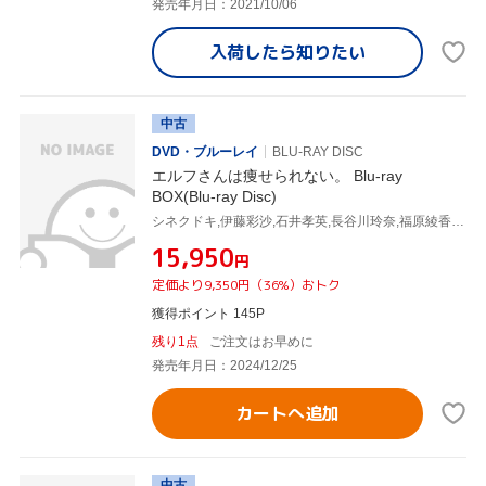
発売年月日：2021/10/06
入荷したら
知りたい
中古
DVD・ブルーレイ
BLU-RAY DISC
エルフさんは痩せられない。 Blu-ray
BOX(Blu-ray Disc)
シネクドキ,伊藤彩沙,石井孝英,長谷川玲奈,福原綾香,久保田未夢,佐藤勝行,渡部チェル
¥15,950
円
定価より9,350円（36%）おトク
獲得ポイント 145P
残り1点
ご注文はお早めに
発売年月日：2024/12/25
カートへ追加
中古