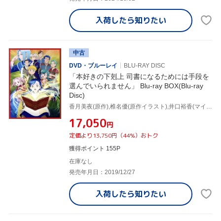
入荷したら
知りたい
中古
DVD・ブルーレイ
BLU-RAY DISC
「本好きの下剋上 司書になるためには手段を
選んでいられません」 Blu-ray BOX(Blu-ray
Disc)
香月美夜(原作),椎名優(原作イラスト),井口裕香(マイン),速水奨(神官長),中島愛(トゥーリ),柳田義明(キャラクターデザイン、総作画監督),海谷敏久(キャラクターデザイン、総作画監督),飯田未知瑠(音楽)
¥17,050
円
定価より13,750円（44%）おトク
獲得ポイント 155P
在庫なし
発売年月日：2019/12/27
入荷したら
知りたい