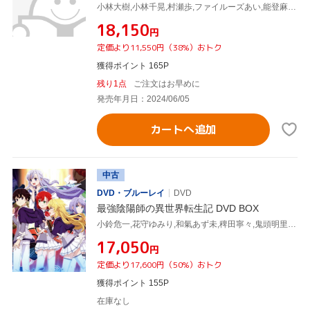
小林大樹,小林千晃,村瀬歩,ファイルーズあい,能登麻美子,青木慎平,藤本コウジ,ササキオサム
¥18,150
円
定価より11,550円（38%）おトク
獲得ポイント 165P
残り1点
ご注文はお早めに
発売年月日：2024/06/05
カートへ追加
中古
DVD・ブルーレイ
DVD
最強陰陽師の異世界転生記 DVD BOX
小鈴危一,花守ゆみり,和氣あず未,稗田寧々,鬼頭明里,菊池政芳,上野沙弥佳,桶狭間ありさ
¥17,050
円
定価より17,600円（50%）おトク
獲得ポイント 155P
在庫なし