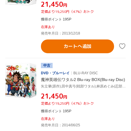
¥21,450
円
定価より19,250円（47%）おトク
獲得ポイント 195P
在庫あり
発売年月日：2013/12/18
カートへ追加
中古
DVD・ブルーレイ
BLU-RAY DISC
魔神英雄伝ワタル2 Blu-ray BOX(Blu-ray Disc)
矢立肇(原作),田中真弓(戦部ワタル),林原めぐみ(忍部ヒミコ),西村知道(剣部シバクラ),芦田豊雄(キャラクターデザイン),門倉聡(音楽),神林早人(音楽),兼崎順一(音楽)
¥21,450
円
定価より19,250円（47%）おトク
獲得ポイント 195P
在庫あり
発売年月日：2014/06/25