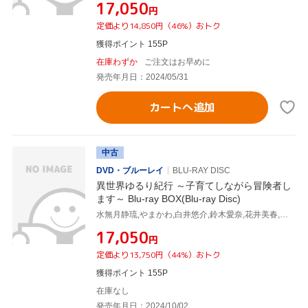
¥17,050
円
定価より14,850円（46%）おトク
獲得ポイント 155P
在庫わずか
ご注文はお早めに
発売年月日：2024/05/31
カートへ追加
中古
DVD・ブルーレイ
BLU-RAY DISC
異世界ゆるり紀行 ～子育てしながら冒険者し
ます～ Blu-ray BOX(Blu-ray Disc)
水無月静琉,やまかわ,白井悠介,鈴木愛奈,花井美春,戸松遥,中野裕紀,鈴木暁也
¥17,050
円
定価より13,750円（44%）おトク
獲得ポイント 155P
在庫なし
発売年月日：2024/10/02