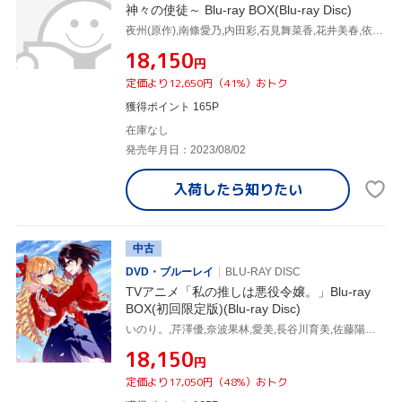
神々の使徒～ Blu-ray BOX(Blu-ray Disc)
夜州(原作),南條愛乃,内田彩,石見舞菜香,花井美春,依田菜津,徳川恵梨,未知瑠
¥18,150
円
定価より12,650円（41%）おトク
獲得ポイント 165P
在庫なし
発売年月日：2023/08/02
入荷したら
知りたい
中古
DVD・ブルーレイ
BLU-RAY DISC
TVアニメ「私の推しは悪役令嬢。」Blu-ray
BOX(初回限定版)(Blu-ray Disc)
いのり。,芹澤優,奈波果林,愛美,長谷川育美,佐藤陽子,朝倉紀行,兎と馬
¥18,150
円
定価より17,050円（48%）おトク