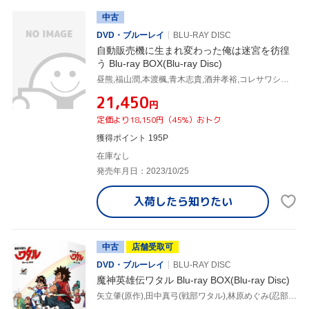
中古
DVD・ブルーレイ
BLU-RAY DISC
自動販売機に生まれ変わった俺は迷宮を彷徨
う Blu-ray BOX(Blu-ray Disc)
昼熊,福山潤,本渡楓,青木志貴,酒井孝裕,コレサワシゲユキ,浦木裕太,高橋慶多
¥21,450
円
定価より18,150円（45%）おトク
獲得ポイント 195P
在庫なし
発売年月日：2023/10/25
入荷したら
知りたい
中古
店舗受取可
DVD・ブルーレイ
BLU-RAY DISC
魔神英雄伝ワタル Blu-ray BOX(Blu-ray Disc)
矢立肇(原作),田中真弓(戦部ワタル),林原めぐみ(忍部ヒミコ),西村知道(剣部シバクラ),芦田豊雄(キャラクターデザイン),兼崎順一(音楽),門倉聡(音楽)