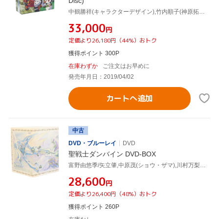
Disc)
中鶴勝祥(キャラクターデザイン),竹内順子(神原拓也、アグニモン),神谷浩史(源輝二、ヴォルフモン),石毛佐和(織本泉、フェアリモン),有澤孝紀(音楽)
¥33,000
円
定価より26,180円（44%）おトク
獲得ポイント 300P
在庫わずか
ご注文はお早めに
発売年月日：2019/04/02
カートへ追加
中古
DVD・ブルーレイ
DVD
聖戦士ダンバイン DVD-BOX
富野由悠季/矢立肇,中原茂(ショウ・ザマ),川村万梨阿(チャム・ファウ)
¥28,600
円
定価より26,400円（48%）おトク
獲得ポイント 260P