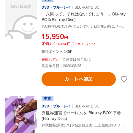
DVD・ブルーレイ
BLU-RAY DISC
「八男って、それはないでしょう！」Blu-ray
BOX(Blu-ray Disc)
Y.A(原作),榎木淳弥(ヴェンデリン),西明日香(エリーゼ),小松未可子(イーナ),田辺謙司(キャラクターデザイン),カテリーナ古楽合奏団(音楽),関美奈子(音楽)
¥15,950
円
定価より10,450円（39%）おトク
獲得ポイント 145P
在庫わずか
ご注文はお早めに
発売年月日：2020/08/26
カートへ追加
中古
DVD・ブルーレイ
BLU-RAY DISC
異世界迷宮でハーレムを Blu-ray BOX 下巻
(Blu-ray Disc)
蘇我捨恥(原作),八代拓(加賀道夫),三上枝織(ロクサーヌ),三宅健太(アラン),うのまこと(キャラクターデザイン),菊谷知樹(音楽)