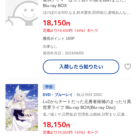
Blu-ray BOX
ほのぼのる500,なま,鈴木愛奈,田村睦心,麦穂あんな,胡峰誠,池田結姫,夢見クジラ
¥18,150
円
定価より14,630円（44%）おトク
獲得ポイント 165P
在庫なし
発売年月日：2024/06/05
入荷したら
知りたい
中古
DVD・ブルーレイ
BLU-RAY DISC
Lv2からチートだった元勇者候補のまったり異
世界ライフ Blu-ray BOX(Blu-ray Disc)
鬼ノ城ミヤ,日野聡,釘宮理恵,山根綺,日野まり,広瀬ゆうき,諏訪壮大,夢見クジラ
¥18,150
円
定価より14,850円（45%）おトク