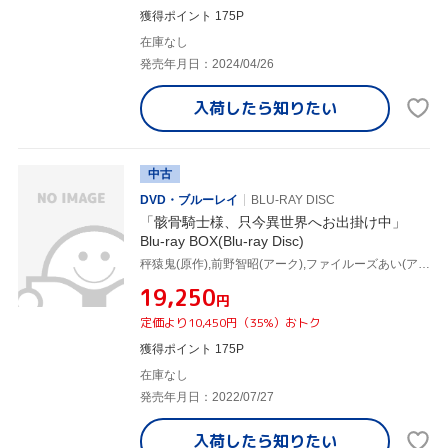
獲得ポイント 175P
在庫なし
発売年月日：2024/04/26
入荷したら
知りたい
中古
DVD・ブルーレイ
BLU-RAY DISC
「骸骨騎士様、只今異世界へお出掛け中」
Blu-ray BOX(Blu-ray Disc)
秤猿鬼(原作),前野智昭(アーク),ファイルーズあい(アリアン),稗田寧々(ポンタ),富田美憂(チヨメ),今西亨(キャラクターデザイン),eba(音楽),伊藤翼(音楽)
¥19,250
円
定価より10,450円（35%）おトク
獲得ポイント 175P
在庫なし
発売年月日：2022/07/27
入荷したら
知りたい