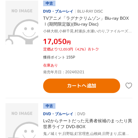
中古
DVD・ブルーレイ
BLU-RAY DISC
TVアニメ「ラグナクリムゾン」Blu-ray BOX
Ⅰ(期間限定版)(Blu-ray Disc)
小林大樹,小林千晃,村瀬歩,水瀬いのり,ファイルーズあい,青木慎平,藤本コウジ,ササキオサム
¥17,050
円
定価より12,650円（42%）おトク
獲得ポイント 155P
在庫あり
発売年月日：2024/02/21
カートへ追加
中古
DVD・ブルーレイ
DVD
Lv2からチートだった元勇者候補のまったり異
世界ライフ DVD-BOX
鬼ノ城ミヤ,日野聡,釘宮理恵,山根綺,日野まり,広瀬ゆうき,諏訪壮大,夢見クジラ