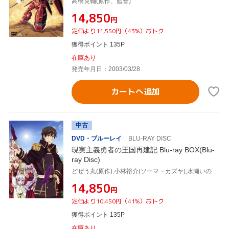
高橋良輔(原作、監督)
¥14,850
円
定価より11,550円（43%）おトク
獲得ポイント 135P
在庫あり
発売年月日：2003/03/28
カートへ追加
中古
DVD・ブルーレイ
BLU-RAY DISC
現実主義勇者の王国再建記 Blu-ray BOX(Blu-
ray Disc)
どぜう丸(原作),小林裕介(ソーマ・カズヤ),水瀬いのり(リーシア・エルフリーデン),長谷川育美(アイーシャ・ウドガルド),上田麗奈(ジュナ・ドーマ),興津和幸(ハクヤ・クオンミン),大塚舞(キャラクターデザイン),立山秋航(音楽)
¥14,850
円
定価より10,450円（41%）おトク
獲得ポイント 135P
在庫あり