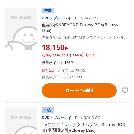
中古
DVD・ブルーレイ
BLU-RAY DISC
血界戦線&BEYOND Blu-ray BOX(Blu-ray
Disc)
内藤泰弘(原作),小山力也(クラウス・V・ラインヘルツ),阪口大助(レオナルド・ウォッチ),中井和哉(ザップ・レンフロ),宮本充(スティーブン・A・スターフェイズ),小林ゆう(チェイン・皇),川元利浩(キャラクターデザイン),岩崎太整(音楽)
¥18,150
円
定価より14,630円（44%）おトク
獲得ポイント 165P
残り1点
ご注文はお早めに
発売年月日：2022/11/30
カートへ追加
中古
DVD・ブルーレイ
BLU-RAY DISC
TVアニメ「ラグナクリムゾン」Blu-ray BOX
Ⅱ(期間限定版)(Blu-ray Disc)