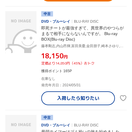
中古
DVD・ブルーレイ
BLU-RAY DISC
即死チートが最強すぎて、異世界のやつらが
まるで相手にならないんですが。 Blu-ray
BOX(Blu-ray Disc)
藤孝剛志,内山昂輝,富田美憂,金田朋子,崎本さゆり,中村巴奈重,斎木達彦,佐久間奏
¥18,150
円
定価より14,850円（45%）おトク
獲得ポイント 165P
在庫なし
発売年月日：2024/05/31
入荷したら
知りたい
中古
DVD・ブルーレイ
BLU-RAY DISC
最弱テイマーはゴミ拾いの旅を始めました。