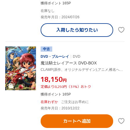
獲得ポイント 165P
在庫なし
発売年月日：2024/07/26
入荷したら
知りたい
中古
DVD・ブルーレイ
DVD
魔法騎士レイアース DVD-BOX
CLAMP(原作、オリジナルデザイン),アニメ,椎名へきる(獅堂光),吉田古南美(龍咲海),笠原弘子(鳳凰寺風),石田敦子(キャラクターデザイン),松尾早人(音楽)
¥18,150
円
定価より8,250円（31%）おトク
獲得ポイント 165P
在庫わずか
ご注文はお早めに
発売年月日：2010/12/22
カートへ追加