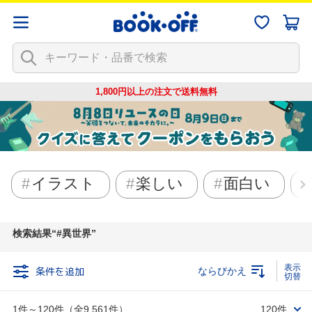
1,800円以上の注文で
送料無料
イラスト
楽しい
面白い
検索結果
#異世界
条件を追加
ならびかえ
1件～120件（全9,561件）
120件