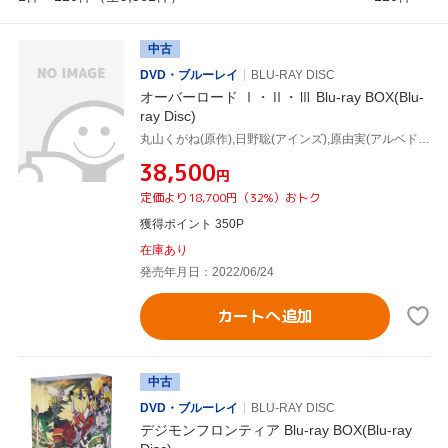
中古
DVD・ブルーレイ
BLU-RAY DISC
オーバーロード Ⅰ・Ⅱ・Ⅲ Blu-ray BOX(Blu-
ray Disc)
丸山くがね(原作),日野聡(アインズ),原由実(アルベド),上坂すみれ(シャルティア),加藤英美里(アウラ),田﨑聡(キャラクターデザイン、総作画監督),吉松孝博(キャラクターデザイン、総作画監督),片山修志(音楽)
¥38,500
円
定価より18,700円（32%）おトク
獲得ポイント 350P
在庫あり
発売年月日：2022/06/24
カートへ追加
中古
DVD・ブルーレイ
BLU-RAY DISC
デジモンフロンティア Blu-ray BOX(Blu-ray