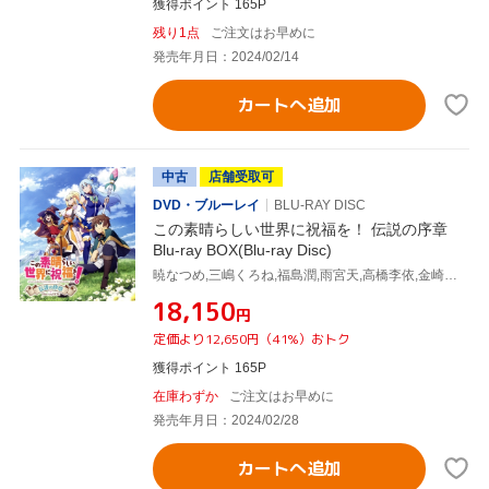
獲得ポイント 165P
残り1点
ご注文はお早めに
発売年月日：2024/02/14
カートへ追加
中古
店舗受取可
DVD・ブルーレイ
BLU-RAY DISC
この素晴らしい世界に祝福を！ 伝説の序章
Blu-ray BOX(Blu-ray Disc)
暁なつめ,三嶋くろね,福島潤,雨宮天,高橋李依,金崎貴臣,菊田幸一,甲田雅人
¥18,150
円
定価より12,650円（41%）おトク
獲得ポイント 165P
在庫わずか
ご注文はお早めに
発売年月日：2024/02/28
カートへ追加