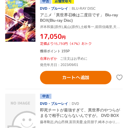
中古
店舗受取可
DVD・ブルーレイ
BLU-RAY DISC
アニメ「異世界召喚は二度目です」 Blu-ray
BOX(Blu-ray Disc)
岸本和葉(原作),嵐山(原作),土岐隼一,前田佳織里,天野聡美,ファイルーズあい,國井実可子,manzo
¥17,050
円
定価より15,730円（47%）おトク
獲得ポイント 155P
在庫わずか
ご注文はお早めに
発売年月日：2023/09/01
カートへ追加
中古
DVD・ブルーレイ
DVD
即死チートが最強すぎて、異世界のやつらが
まるで相手にならないんですが。 DVD BOX
藤孝剛志,内山昂輝,富田美憂,金田朋子,崎本さゆり,中村巴奈重,斎木達彦,佐久間奏