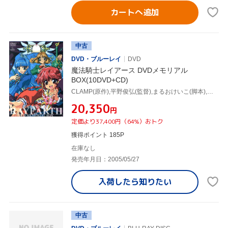
カートへ追加
中古
DVD・ブルーレイ
DVD
魔法騎士レイアース DVDメモリアル
BOX(10DVD+CD)
CLAMP(原作),平野俊弘(監督),まるおけいこ(脚本),中村修(脚本),椎名へきる,吉田古奈美,笠原弘子,白鳥由里
¥20,350
円
定価より37,400円（64%）おトク
獲得ポイント 185P
在庫なし
発売年月日：2005/05/27
入荷したら
知りたい
中古