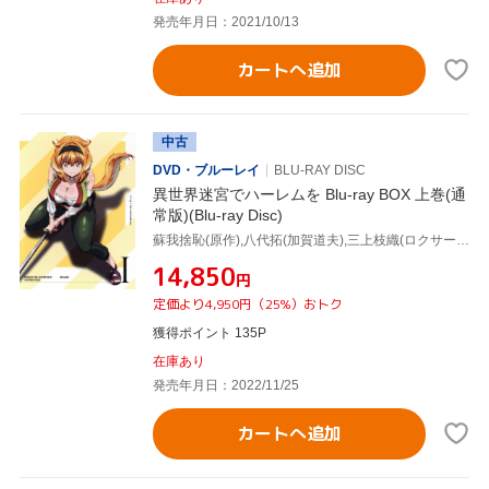
発売年月日：2021/10/13
カートへ追加
中古
DVD・ブルーレイ
BLU-RAY DISC
異世界迷宮でハーレムを Blu-ray BOX 上巻(通
常版)(Blu-ray Disc)
蘇我捨恥(原作),八代拓(加賀道夫),三上枝織(ロクサーヌ),三宅健太(アラン),うのまこと(キャラクターデザイン),菊谷知樹(音楽)
¥14,850
円
定価より4,950円（25%）おトク
獲得ポイント 135P
在庫あり
発売年月日：2022/11/25
カートへ追加