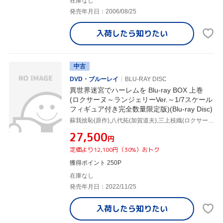
在庫なし
発売年月日：2006/08/25
入荷したら
知りたい
中古
DVD・ブルーレイ
BLU-RAY DISC
異世界迷宮でハーレムを Blu-ray BOX 上巻
(ロクサーヌ～ランジェリーVer.～1/7スケール
フィギュア付き完全数量限定版)(Blu-ray Disc)
蘇我捨恥(原作),八代拓(加賀道夫),三上枝織(ロクサーヌ),三宅健太(アラン),うのまこと(キャラクターデザイン),菊谷知樹(音楽)
¥27,500
円
定価より12,100円（30%）おトク
獲得ポイント 250P
在庫なし
発売年月日：2022/11/25
入荷したら
知りたい