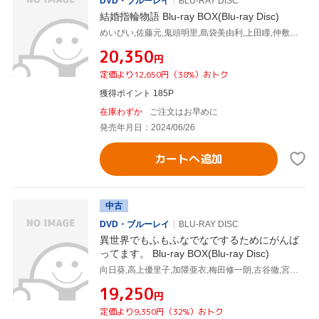
DVD・ブルーレイ
BLU-RAY DISC
結婚指輪物語 Blu-ray BOX(Blu-ray Disc)
めいびい,佐藤元,鬼頭明里,島袋美由利,上田瞳,仲敷沙織,立石聖,宝野聡史
¥20,350
円
定価より12,650円（38%）おトク
獲得ポイント 185P
在庫わずか
ご注文はお早めに
発売年月日：2024/06/26
カートへ追加
中古
DVD・ブルーレイ
BLU-RAY DISC
異世界でもふもふなでなでするためにがんば
ってます。 Blu-ray BOX(Blu-ray Disc)
向日葵,高上優里子,加隈亜衣,梅田修一朗,古谷徹,宮崎麻美,宝野聡史,葛西竜之介
¥19,250
円
定価より9,350円（32%）おトク