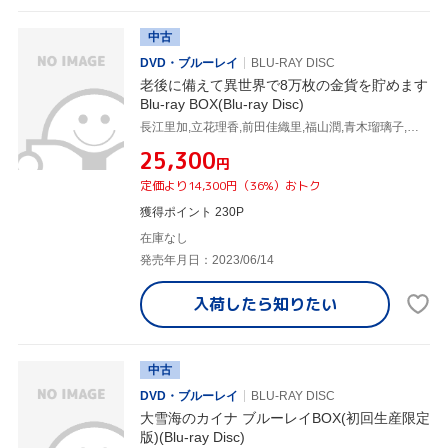
中古
DVD・ブルーレイ
BLU-RAY DISC
老後に備えて異世界で8万枚の金貨を貯めます
Blu-ray BOX(Blu-ray Disc)
長江里加,立花理香,前田佳織里,福山潤,青木瑠璃子,亀山雄慈,堀内賢雄
¥25,300
円
定価より14,300円（36%）おトク
獲得ポイント 230P
在庫なし
発売年月日：2023/06/14
入荷したら
知りたい
中古
DVD・ブルーレイ
BLU-RAY DISC
大雪海のカイナ ブルーレイBOX(初回生産限定
版)(Blu-ray Disc)