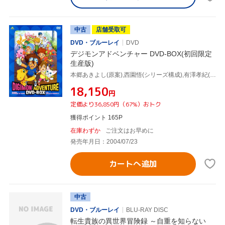
中古
店舗受取可
DVD・ブルーレイ
DVD
デジモンアドベンチャー DVD-BOX(初回限定
生産版)
本郷あきよし(原案),西園悟(シリーズ構成),有澤孝紀(音楽),藤田淑子(八神太一),水谷優子(竹之内空),風間勇刀(石田ヤマト),天神有海(泉光子郎),前田愛(太刀川ミミ)
¥18,150
円
定価より36,850円（67%）おトク
獲得ポイント 165P
在庫わずか
ご注文はお早めに
発売年月日：2004/07/23
カートへ追加
中古
DVD・ブルーレイ
BLU-RAY DISC
転生貴族の異世界冒険録 ～自重を知らない