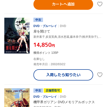
カートへ追加
中古
DVD・ブルーレイ
DVD
扉を開けて
新井素子,多賀英典,清水恵蔵,藤本恭子(根岸美弥子),井上和彦(斉木沓),佐藤政道(山岸桂一郎),平野文(ラ・ミディン・ディミダ),安原義人(黒騎士)
¥14,850
円
獲得ポイント 135P
在庫なし
発売年月日：2002/03/22
入荷したら
知りたい
中古
店舗受取可
DVD・ブルーレイ
DVD
機甲界ガリアン DVDメモリアルボックス