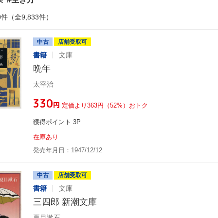
0件（全9,833件）
中古
店舗受取可
書籍
文庫
晩年
太宰治
¥330
円
定価より363円（52%）おトク
獲得ポイント 3P
在庫あり
発売年月日：1947/12/12
中古
店舗受取可
書籍
文庫
三四郎 新潮文庫
夏目漱石