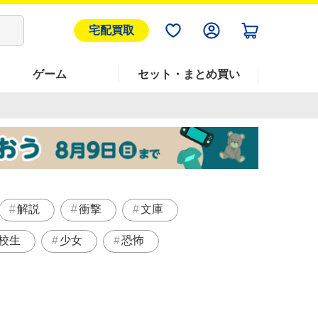
宅配買取
ゲーム
セット・まとめ買い
解説
衝撃
文庫
校生
少女
恐怖