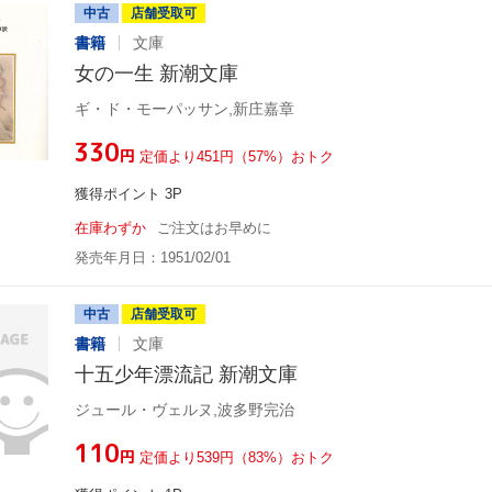
中古
店舗受取可
書籍
文庫
女の一生 新潮文庫
ギ・ド・モーパッサン,新庄嘉章
¥330
円
定価より451円（57%）おトク
獲得ポイント 3P
在庫わずか
ご注文はお早めに
発売年月日：1951/02/01
中古
店舗受取可
書籍
文庫
十五少年漂流記 新潮文庫
ジュール・ヴェルヌ,波多野完治
¥110
円
定価より539円（83%）おトク