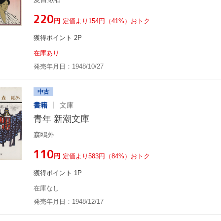
¥220
円
定価より154円（41%）おトク
獲得ポイント 2P
在庫あり
発売年月日：1948/10/27
中古
書籍
文庫
青年 新潮文庫
森鴎外
¥110
円
定価より583円（84%）おトク
獲得ポイント 1P
在庫なし
発売年月日：1948/12/17