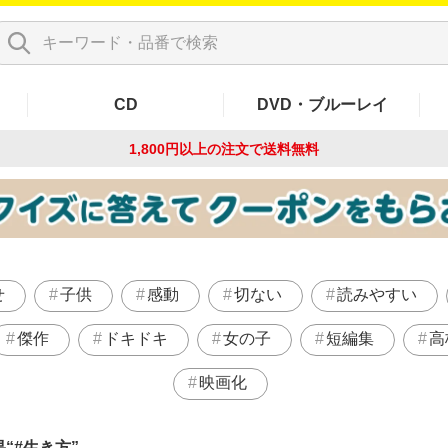
CD
DVD・ブルーレイ
1,800円以上の注文で
送料無料
せ
子供
感動
切ない
読みやすい
傑作
ドキドキ
女の子
短編集
高
映画化
果
#生き方