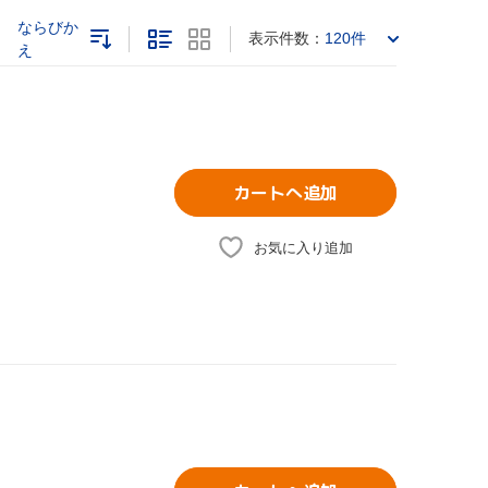
ならびか
表示件数：
120件
え
カートへ追加
お気に入り追加