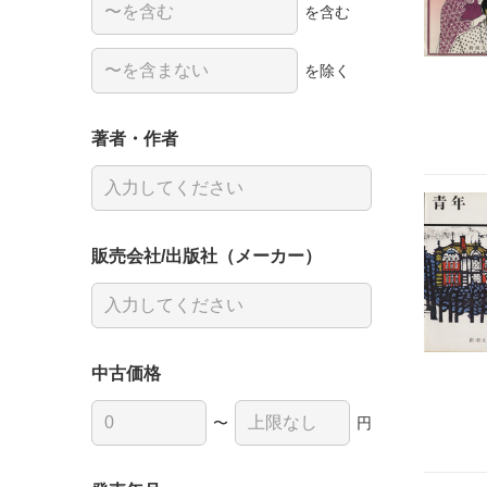
を含む
を除く
著者・作者
販売会社/出版社（メーカー）
中古価格
〜
円