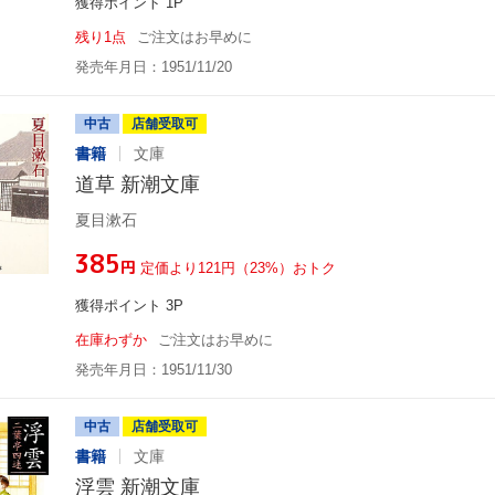
獲得ポイント 1P
残り1点
ご注文はお早めに
発売年月日：1951/11/20
中古
店舗受取可
書籍
文庫
道草 新潮文庫
夏目漱石
¥385
円
定価より121円（23%）おトク
獲得ポイント 3P
在庫わずか
ご注文はお早めに
発売年月日：1951/11/30
中古
店舗受取可
書籍
文庫
浮雲 新潮文庫