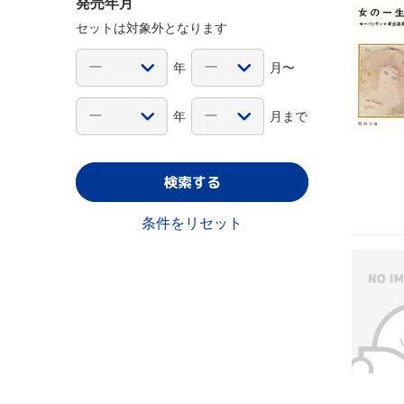
発売年月
セットは対象外となります
年
月〜
年
月まで
検索する
条件をリセット