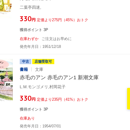
二葉亭四迷,
¥330
円
定価より275円（45%）おトク
獲得ポイント 3P
在庫わずか
ご注文はお早めに
発売年月日：1951/12/18
中古
店舗受取可
書籍
文庫
赤毛のアン 赤毛のアン1 新潮文庫
L.M.モンゴメリ,村岡花子
¥330
円
定価より235円（41%）おトク
獲得ポイント 3P
在庫あり
発売年月日：1954/07/01