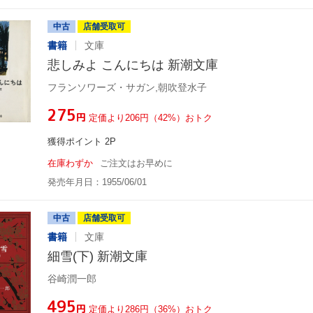
中古
店舗受取可
書籍
文庫
悲しみよ こんにちは 新潮文庫
フランソワーズ・サガン,朝吹登水子
¥275
円
定価より206円（42%）おトク
獲得ポイント 2P
在庫わずか
ご注文はお早めに
発売年月日：1955/06/01
中古
店舗受取可
書籍
文庫
細雪(下) 新潮文庫
谷崎潤一郎
¥495
円
定価より286円（36%）おトク