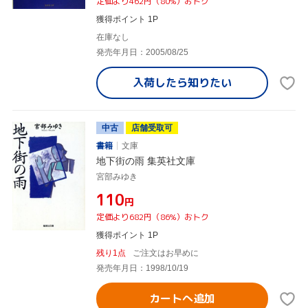
定価より462円（80%）おトク
獲得ポイント 1P
在庫なし
発売年月日：2005/08/25
入荷したら
知りたい
中古
店舗受取可
書籍
文庫
地下街の雨 集英社文庫
宮部みゆき
¥110
円
定価より682円（86%）おトク
獲得ポイント 1P
残り1点
ご注文はお早めに
発売年月日：1998/10/19
カートへ追加