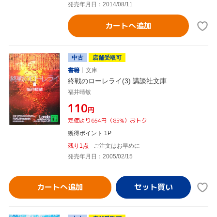
発売年月日：2014/08/11
カートへ追加
中古
店舗受取可
書籍
文庫
終戦のローレライ(3) 講談社文庫
福井晴敏
¥110
円
定価より654円（85%）おトク
獲得ポイント 1P
残り1点
ご注文はお早めに
発売年月日：2005/02/15
カートへ追加