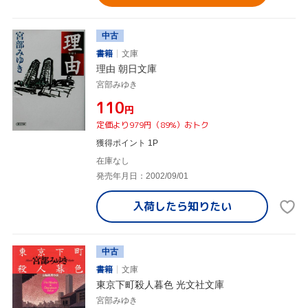
中古
書籍
文庫
理由 朝日文庫
宮部みゆき
¥110
円
定価より979円（89%）おトク
獲得ポイント 1P
在庫なし
発売年月日：2002/09/01
入荷したら
知りたい
中古
書籍
文庫
東京下町殺人暮色 光文社文庫
宮部みゆき