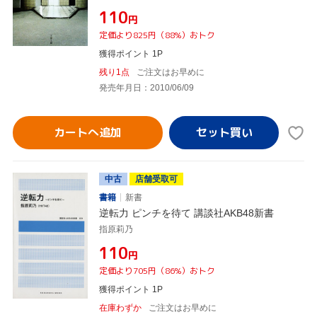
¥110
円
定価より825円（88%）おトク
獲得ポイント 1P
残り1点
ご注文はお早めに
発売年月日：2010/06/09
カートへ追加
中古
店舗受取可
書籍
新書
逆転力 ピンチを待て 講談社AKB48新書
指原莉乃
¥110
円
定価より705円（86%）おトク
獲得ポイント 1P
在庫わずか
ご注文はお早めに