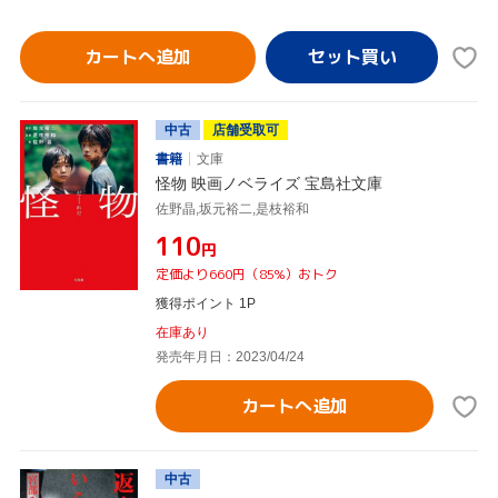
カートへ追加
中古
店舗受取可
書籍
文庫
怪物 映画ノベライズ 宝島社文庫
佐野晶,坂元裕二,是枝裕和
¥110
円
定価より660円（85%）おトク
獲得ポイント 1P
在庫あり
発売年月日：2023/04/24
カートへ追加
中古