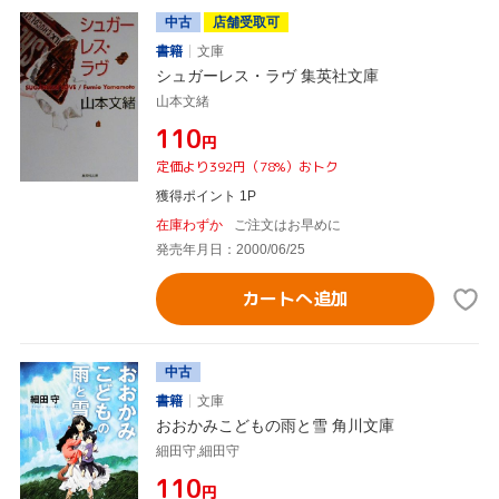
中古
店舗受取可
書籍
文庫
シュガーレス・ラヴ 集英社文庫
山本文緒
¥110
円
定価より392円（78%）おトク
獲得ポイント 1P
在庫わずか
ご注文はお早めに
発売年月日：2000/06/25
カートへ追加
中古
書籍
文庫
おおかみこどもの雨と雪 角川文庫
細田守,細田守
¥110
円