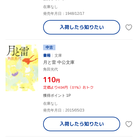
在庫なし
発売年月日：1948/12/17
入荷したら
知りたい
中古
書籍
文庫
月と雷 中公文庫
角田光代
¥110
円
定価より484円（81%）おトク
獲得ポイント 1P
在庫なし
発売年月日：2015/05/23
入荷したら
知りたい