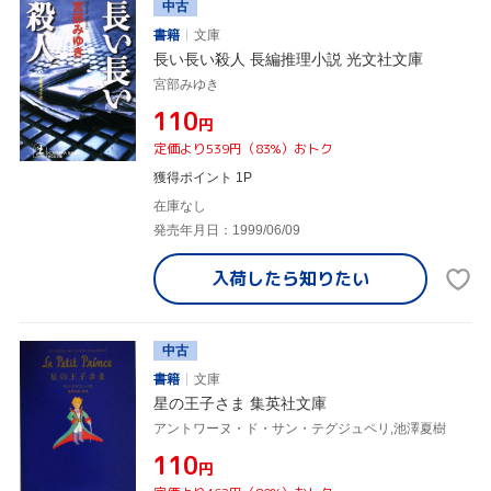
中古
書籍
文庫
長い長い殺人 長編推理小説 光文社文庫
宮部みゆき
¥110
円
定価より539円（83%）おトク
獲得ポイント 1P
在庫なし
発売年月日：1999/06/09
入荷したら
知りたい
中古
書籍
文庫
星の王子さま 集英社文庫
アントワーヌ・ド・サン・テグジュペリ,池澤夏樹
¥110
円