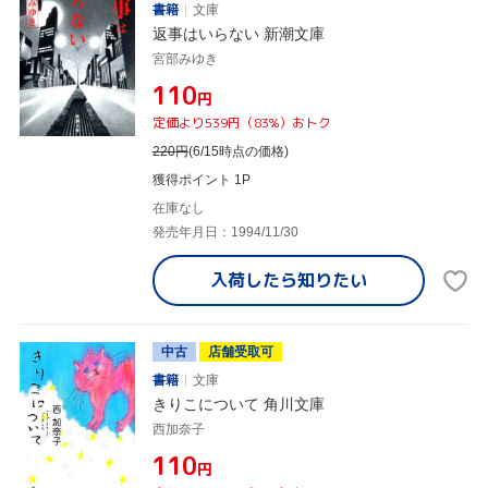
書籍
文庫
返事はいらない 新潮文庫
宮部みゆき
¥110
円
定価より539円（83%）おトク
220
円
(6/15時点の価格)
獲得ポイント 1P
在庫なし
発売年月日：1994/11/30
入荷したら
知りたい
中古
店舗受取可
書籍
文庫
きりこについて 角川文庫
西加奈子
¥110
円