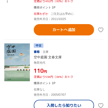
定価より462円（80%）おトク
獲得ポイント 1P
在庫わずか
ご注文はお早めに
発売年月日：2011/10/25
カートへ追加
中古
書籍
文庫
空中庭園 文春文庫
角田光代
¥110
円
定価より594円（84%）おトク
獲得ポイント 1P
在庫なし
発売年月日：2005/07/07
入荷したら
知りたい