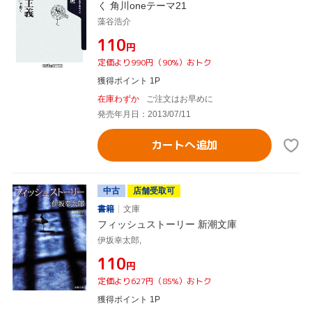
く 角川oneテーマ21
藻谷浩介
¥110
円
定価より990円（90%）おトク
獲得ポイント 1P
在庫わずか
ご注文はお早めに
発売年月日：2013/07/11
カートへ追加
中古
店舗受取可
書籍
文庫
フィッシュストーリー 新潮文庫
伊坂幸太郎,
¥110
円
定価より627円（85%）おトク
獲得ポイント 1P