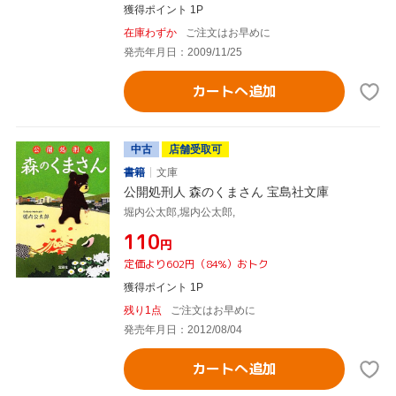
獲得ポイント 1P
在庫わずか
ご注文はお早めに
発売年月日：2009/11/25
カートへ追加
中古
店舗受取可
書籍
文庫
公開処刑人 森のくまさん 宝島社文庫
堀内公太郎,堀内公太郎,
¥110
円
定価より602円（84%）おトク
獲得ポイント 1P
残り1点
ご注文はお早めに
発売年月日：2012/08/04
カートへ追加