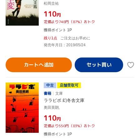
松岡圭祐
¥110
円
定価より748円（87%）おトク
獲得ポイント 1P
残り1点
ご注文はお早めに
発売年月日：2019/05/24
カートへ追加
中古
店舗受取可
書籍
文庫
ララピポ 幻冬舎文庫
奥田英朗,
¥110
円
定価より550円（83%）おトク
獲得ポイント 1P