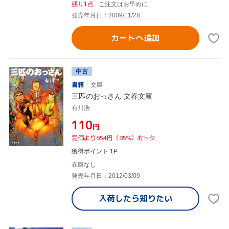
残り1点
ご注文はお早めに
発売年月日：2009/11/28
カートへ追加
中古
書籍
文庫
三匹のおっさん 文春文庫
有川浩
¥110
円
定価より654円（85%）おトク
獲得ポイント 1P
在庫なし
発売年月日：2012/03/09
入荷したら
知りたい