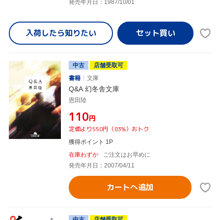
発売年月日：1987/10/01
入荷したら
知りたい
中古
店舗受取可
書籍
文庫
Q&A 幻冬舎文庫
恩田陸
¥110
円
定価より550円（83%）おトク
獲得ポイント 1P
在庫わずか
ご注文はお早めに
発売年月日：2007/04/11
カートへ追加
中古
店舗受取可