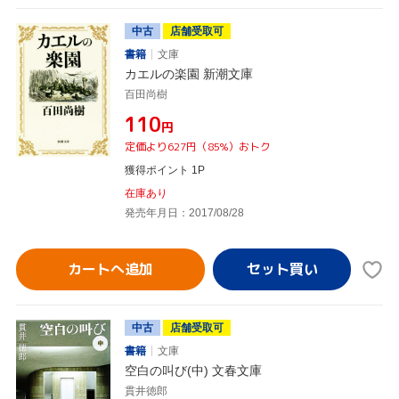
中古
店舗受取可
書籍
文庫
カエルの楽園 新潮文庫
百田尚樹
¥110
円
定価より627円（85%）おトク
獲得ポイント 1P
在庫あり
発売年月日：2017/08/28
カートへ追加
中古
店舗受取可
書籍
文庫
空白の叫び(中) 文春文庫
貫井徳郎