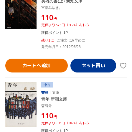
英雄の書(上) 新潮文庫
宮部みゆき,
¥110
円
定価より671円（85%）おトク
獲得ポイント 1P
残り1点
ご注文はお早めに
発売年月日：2012/06/28
カートへ追加
中古
書籍
文庫
青年 新潮文庫
森鴎外
¥110
円
定価より583円（84%）おトク
獲得ポイント 1P