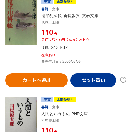
中古
店舗受取可
書籍
文庫
鬼平犯科帳 新装版(5) 文春文庫
池波正太郎
¥110
円
定価より506円（82%）おトク
獲得ポイント 1P
在庫あり
発売年月日：2000/05/09
カートへ追加
中古
店舗受取可
書籍
文庫
人間というもの PHP文庫
司馬遼太郎
¥110
円