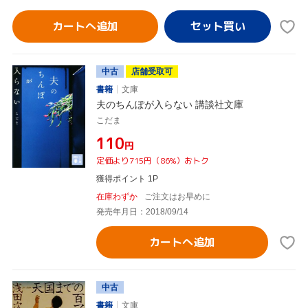
カートへ追加
中古
店舗受取可
書籍
文庫
夫のちんぽが入らない 講談社文庫
こだま
¥110
円
定価より715円（86%）おトク
獲得ポイント 1P
在庫わずか
ご注文はお早めに
発売年月日：2018/09/14
カートへ追加
中古
書籍
文庫