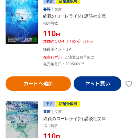
中古
店舗受取可
書籍
文庫
終戦のローレライ(4) 講談社文庫
福井晴敏
¥110
円
定価より654円（85%）おトク
獲得ポイント 1P
在庫わずか
ご注文はお早めに
発売年月日：2005/02/15
カートへ追加
中古
店舗受取可
書籍
文庫
終戦のローレライ(2) 講談社文庫
福井晴敏
¥110
円