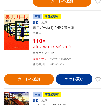
カートへ追加
中古
店舗受取可
書籍
文庫
書店ガール(1) PHP文芸文庫
碧野圭,
¥110
円
定価より644円（85%）おトク
獲得ポイント 1P
在庫わずか
ご注文はお早めに
発売年月日：2012/03/17
カートへ追加
中古
店舗受取可
書籍
文庫