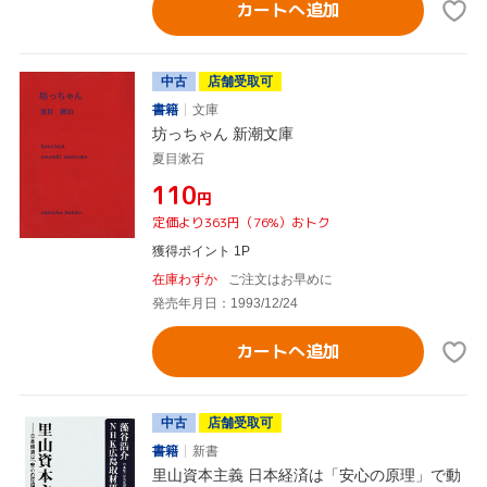
カートへ追加
中古
店舗受取可
書籍
文庫
坊っちゃん 新潮文庫
夏目漱石
¥110
円
定価より363円（76%）おトク
獲得ポイント 1P
在庫わずか
ご注文はお早めに
発売年月日：1993/12/24
カートへ追加
中古
店舗受取可
書籍
新書
里山資本主義 日本経済は「安心の原理」で動