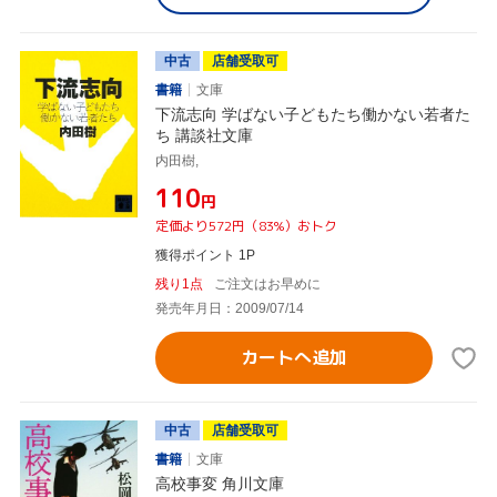
中古
店舗受取可
書籍
文庫
下流志向 学ばない子どもたち働かない若者た
ち 講談社文庫
内田樹,
¥110
円
定価より572円（83%）おトク
獲得ポイント 1P
残り1点
ご注文はお早めに
発売年月日：2009/07/14
カートへ追加
中古
店舗受取可
書籍
文庫
高校事変 角川文庫