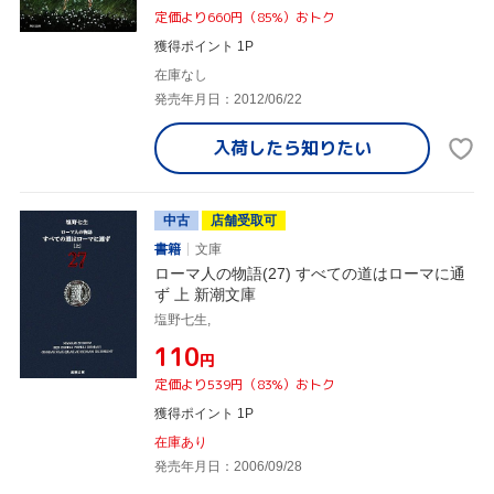
定価より660円（85%）おトク
獲得ポイント 1P
在庫なし
発売年月日：2012/06/22
入荷したら
知りたい
中古
店舗受取可
書籍
文庫
ローマ人の物語(27) すべての道はローマに通
ず 上 新潮文庫
塩野七生,
¥110
円
定価より539円（83%）おトク
獲得ポイント 1P
在庫あり
発売年月日：2006/09/28