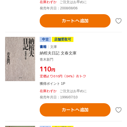
在庫わずか
ご注文はお早めに
発売年月日：2008/08/06
カートへ追加
中古
店舗受取可
書籍
文庫
納棺夫日記 文春文庫
青木新門
¥110
円
定価より616円（84%）おトク
獲得ポイント 1P
在庫わずか
ご注文はお早めに
発売年月日：1996/07/10
カートへ追加