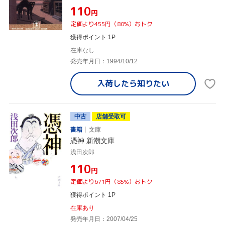
¥110
円
定価より455円（80%）おトク
獲得ポイント 1P
在庫なし
発売年月日：1994/10/12
入荷したら
知りたい
中古
店舗受取可
書籍
文庫
憑神 新潮文庫
浅田次郎
¥110
円
定価より671円（85%）おトク
獲得ポイント 1P
在庫あり
発売年月日：2007/04/25