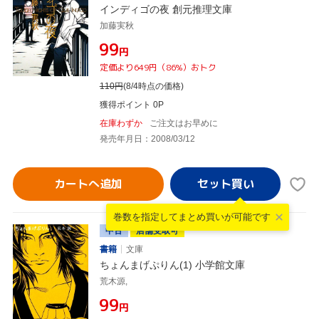
インディゴの夜 創元推理文庫
加藤実秋
¥99
円
定価より649円（86%）おトク
110
円
(8/4時点の価格)
獲得ポイント 0P
在庫わずか
ご注文はお早めに
発売年月日：2008/03/12
カートへ追加
巻数を指定して
まとめ買いが可能です
中古
店舗受取可
書籍
文庫
ちょんまげぷりん(1) 小学館文庫
荒木源,
¥99
円