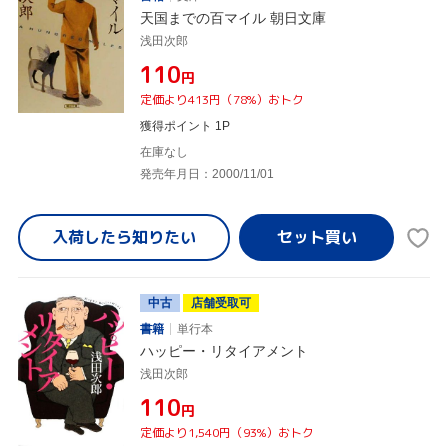
天国までの百マイル 朝日文庫
浅田次郎
¥110
円
定価より413円（78%）おトク
獲得ポイント 1P
在庫なし
発売年月日：2000/11/01
入荷したら
知りたい
中古
店舗受取可
書籍
単行本
ハッピー・リタイアメント
浅田次郎
¥110
円
定価より1,540円（93%）おトク