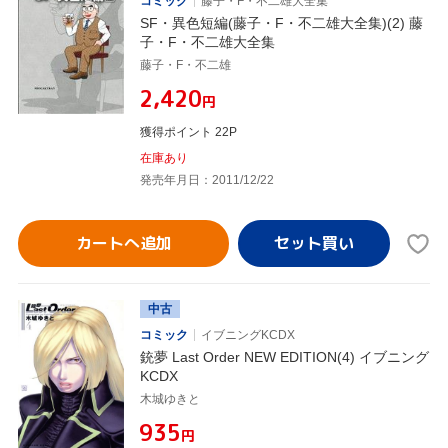
コミック
藤子・F・不二雄大全集
SF・異色短編(藤子・F・不二雄大全集)(2) 藤
子・F・不二雄大全集
藤子・F・不二雄
¥2,420
円
獲得ポイント 22P
在庫あり
発売年月日：2011/12/22
カートへ追加
中古
コミック
イブニングKCDX
銃夢 Last Order NEW EDITION(4) イブニング
KCDX
木城ゆきと
¥935
円