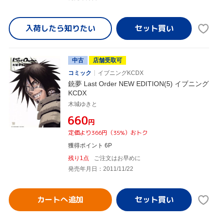
入荷したら
知りたい
中古
店舗受取可
コミック
イブニングKCDX
銃夢 Last Order NEW EDITION(5) イブニング
KCDX
木城ゆきと
¥660
円
定価より366円（35%）おトク
獲得ポイント 6P
残り1点
ご注文はお早めに
発売年月日：2011/11/22
カートへ追加