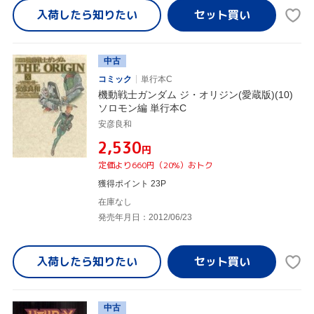
入荷したら
知りたい
中古
コミック
単行本C
機動戦士ガンダム ジ・オリジン(愛蔵版)(10)
ソロモン編 単行本C
安彦良和
¥2,530
円
定価より660円（20%）おトク
獲得ポイント 23P
在庫なし
発売年月日：2012/06/23
入荷したら
知りたい
中古