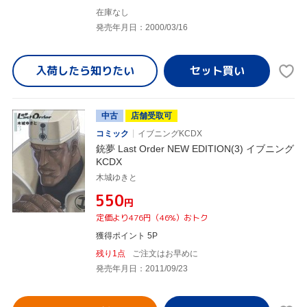
在庫なし
発売年月日：2000/03/16
入荷したら
知りたい
中古
店舗受取可
コミック
イブニングKCDX
銃夢 Last Order NEW EDITION(3) イブニング
KCDX
木城ゆきと
¥550
円
定価より476円（46%）おトク
獲得ポイント 5P
残り1点
ご注文はお早めに
発売年月日：2011/09/23