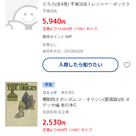
どろろ(全4巻) 手塚治虫トレジャー・ボックス
手塚治虫
¥5,940
円
定価より13,860円（70%）おトク
獲得ポイント 54P
在庫なし
発売年月日：2013/03/28
入荷したら
知りたい
中古
コミック
単行本C
機動戦士ガンダム ジ・オリジン(愛蔵版)(8) オ
デッサ編 単行本C
安彦良和,矢立肇
¥2,530
円
定価より660円（20%）おトク