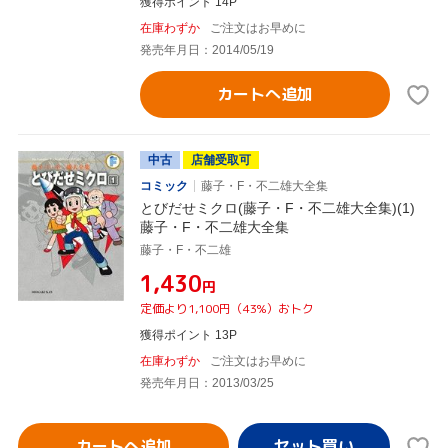
獲得ポイント 14P
在庫わずか
ご注文はお早めに
発売年月日：2014/05/19
カートへ追加
中古
店舗受取可
コミック
藤子・F・不二雄大全集
とびだせミクロ(藤子・F・不二雄大全集)(1)
藤子・F・不二雄大全集
藤子・F・不二雄
¥1,430
円
定価より1,100円（43%）おトク
獲得ポイント 13P
在庫わずか
ご注文はお早めに
発売年月日：2013/03/25
カートへ追加