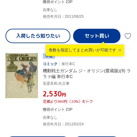
獲得ポイント 23P
在庫なし
発売年月日：2011/08/25
入荷したら
知りたい
巻数を指定して
まとめ買いが可能です
中古
コミック
単行本C
機動戦士ガンダム ジ・オリジン(愛蔵版)(9) ラ
ラァ編 単行本C
安彦良和,矢立肇
¥2,530
円
定価より660円（20%）おトク
獲得ポイント 23P
在庫なし
発売年月日：2012/02/24