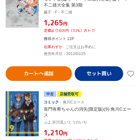
不二雄大全集 第3期
藤子・F・不二雄
¥1,265
円
定価より605円（32%）おトク
獲得ポイント 11P
在庫わずか
ご注文はお早めに
発売年月日：2012/01/25
カートへ追加
中古
店舗受取可
コミック
角川Cエース
長門有希ちゃんの消失(限定版)(9) 角川Cエー
ス
ぷよ,谷川流,いとうのいぢ
¥1,210
円