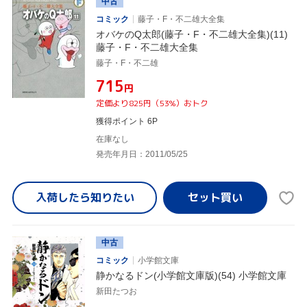
中古
コミック
藤子・F・不二雄大全集
オバケのQ太郎(藤子・F・不二雄大全集)(11)
藤子・F・不二雄大全集
藤子・F・不二雄
¥715
円
定価より825円（53%）おトク
獲得ポイント 6P
在庫なし
発売年月日：2011/05/25
入荷したら
知りたい
中古
コミック
小学館文庫
静かなるドン(小学館文庫版)(54) 小学館文庫
新田たつお