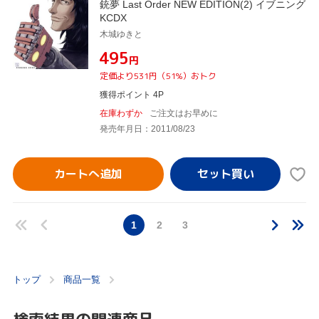
銃夢 Last Order NEW EDITION(2) イブニング
KCDX
木城ゆきと
¥495
円
定価より531円（51%）おトク
獲得ポイント 4P
在庫わずか
ご注文はお早めに
発売年月日：2011/08/23
カートへ追加
1
2
3
トップ
商品一覧