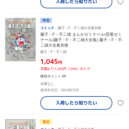
入荷したら
知りたい
中古
コミック
藤子・F・不二雄大全集別巻
藤子・F・不二雄 まんがゼミナール/恐竜ゼミ
ナール(藤子・F・不二雄大全集) 藤子・F・不
二雄大全集別巻
藤子・F・不二雄
¥1,045
円
定価より1,265円（54%）おトク
獲得ポイント 9P
在庫なし
発売年月日：2014/07/25
入荷したら
知りたい
新品