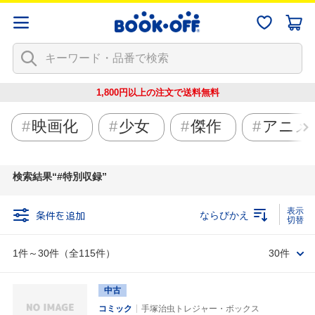
1,800円以上の注文で
送料無料
映画化
少女
傑作
アニメ
検索結果
#特別収録
条件を追加
ならびかえ
1件～30件（全115件）
30件
中古
コミック
手塚治虫トレジャー・ボックス