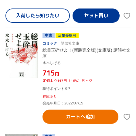
入荷したら
知りたい
中古
店舗受取可
コミック
講談社文庫
総員玉砕せよ！(新装完全版)(文庫版) 講談社文
庫
水木しげる
¥715
円
定価より143円（16%）おトク
獲得ポイント 6P
在庫あり
発売年月日：2022/07/15
カートへ追加