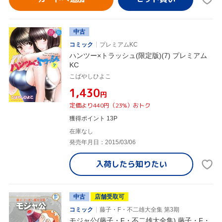
中古
コミック
プレミアムKC
ハンツー×トラッシュ(限定版)(7) プレミアム
KC
こばやしひよこ
¥1,430
円
定価より440円（23%）おトク
獲得ポイント 13P
在庫なし
発売年月日：2015/03/06
入荷したら
知りたい
中古
店舗受取可
コミック
藤子・F・不二雄大全集 第3期
モジャ公(藤子・F・不二雄大全集) 藤子・F・