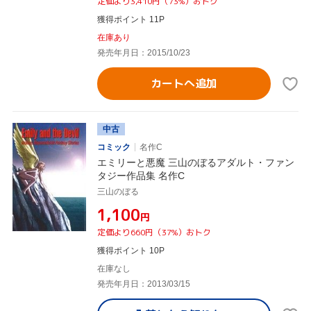
定価より3,410円（73%）おトク
獲得ポイント 11P
在庫あり
発売年月日：2015/10/23
カートへ追加
中古
コミック
名作C
エミリーと悪魔 三山のぼるアダルト・ファン
タジー作品集 名作C
三山のぼる
¥1,100
円
定価より660円（37%）おトク
獲得ポイント 10P
在庫なし
発売年月日：2013/03/15