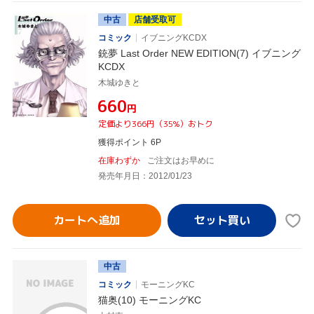
中古
店舗受取可
コミック
イブニングKCDX
銃夢 Last Order NEW EDITION(7) イブニング
KCDX
木城ゆきと
¥660
円
定価より366円（35%）おトク
獲得ポイント 6P
在庫わずか
ご注文はお早めに
発売年月日：2012/01/23
カートへ追加
中古
コミック
モーニングKC
猫奥(10) モーニングKC