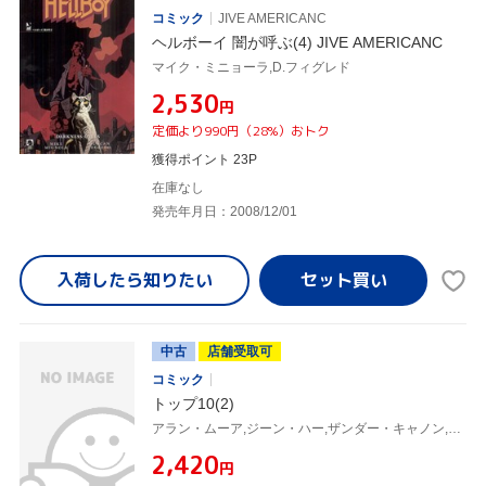
コミック
JIVE AMERICANC
ヘルボーイ 闇が呼ぶ(4) JIVE AMERICANC
マイク・ミニョーラ,D.フィグレド
¥2,530
円
定価より990円（28%）おトク
獲得ポイント 23P
在庫なし
発売年月日：2008/12/01
入荷したら
知りたい
中古
店舗受取可
コミック
トップ10(2)
アラン・ムーア,ジーン・ハー,ザンダー・キャノン,ャスダシゲル
¥2,420
円