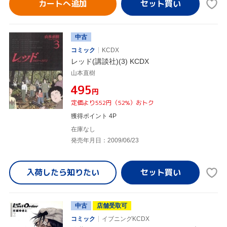
カートへ追加
中古
コミック
KCDX
レッド(講談社)(3) KCDX
山本直樹
¥495
円
定価より552円（52%）おトク
獲得ポイント 4P
在庫なし
発売年月日：2009/06/23
入荷したら
知りたい
中古
店舗受取可
コミック
イブニングKCDX