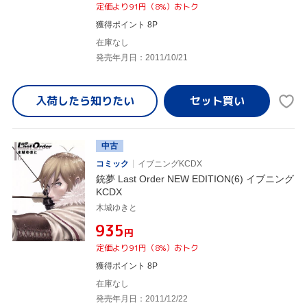
定価より91円（8%）おトク
獲得ポイント 8P
在庫なし
発売年月日：2011/10/21
入荷したら
知りたい
中古
コミック
イブニングKCDX
銃夢 Last Order NEW EDITION(6) イブニング
KCDX
木城ゆきと
¥935
円
定価より91円（8%）おトク
獲得ポイント 8P
在庫なし
発売年月日：2011/12/22