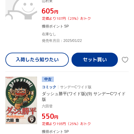
山村東
¥605
円
定価より187円（23%）おトク
獲得ポイント 5P
在庫なし
発売年月日：2025/01/22
入荷したら
知りたい
中古
コミック
サンデーCワイド版
ダッシュ勝平(ワイド版)(9) サンデーCワイド
版
六田登
¥550
円
定価より193円（25%）おトク
獲得ポイント 5P