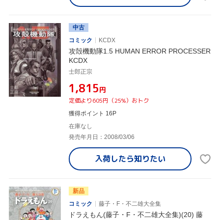
中古
コミック
KCDX
攻殻機動隊1.5 HUMAN ERROR PROCESSER
KCDX
士郎正宗
¥1,815
円
定価より605円（25%）おトク
獲得ポイント 16P
在庫なし
発売年月日：2008/03/06
入荷したら
知りたい
新品
コミック
藤子・F・不二雄大全集
ドラえもん(藤子・F・不二雄大全集)(20) 藤