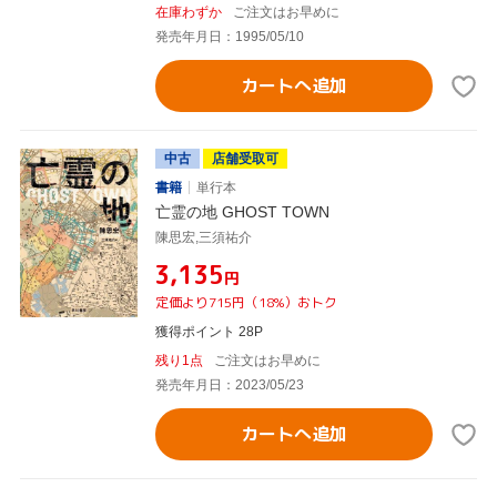
在庫わずか
ご注文はお早めに
発売年月日：1995/05/10
カートへ追加
中古
店舗受取可
書籍
単行本
亡霊の地 GHOST TOWN
陳思宏,三須祐介
¥3,135
円
定価より715円（18%）おトク
獲得ポイント 28P
残り1点
ご注文はお早めに
発売年月日：2023/05/23
カートへ追加