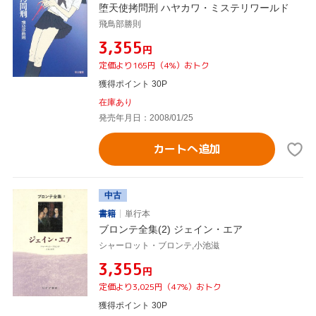
堕天使拷問刑 ハヤカワ・ミステリワールド
飛鳥部勝則
¥3,355
円
定価より165円（4%）おトク
獲得ポイント 30P
在庫あり
発売年月日：2008/01/25
カートへ追加
中古
書籍
単行本
ブロンテ全集(2) ジェイン・エア
シャーロット・ブロンテ,小池滋
¥3,355
円
定価より3,025円（47%）おトク
獲得ポイント 30P