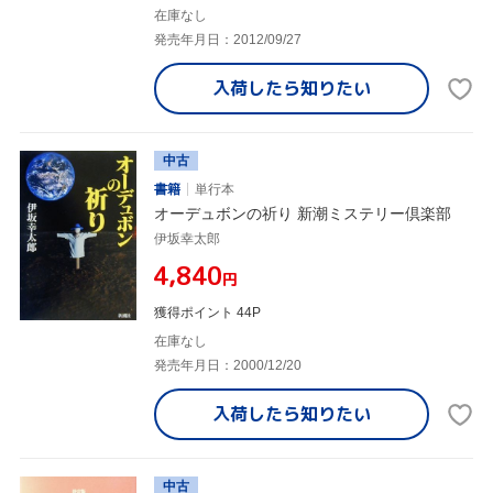
在庫なし
発売年月日：2012/09/27
入荷したら
知りたい
中古
書籍
単行本
オーデュボンの祈り 新潮ミステリー倶楽部
伊坂幸太郎
¥4,840
円
獲得ポイント 44P
在庫なし
発売年月日：2000/12/20
入荷したら
知りたい
中古