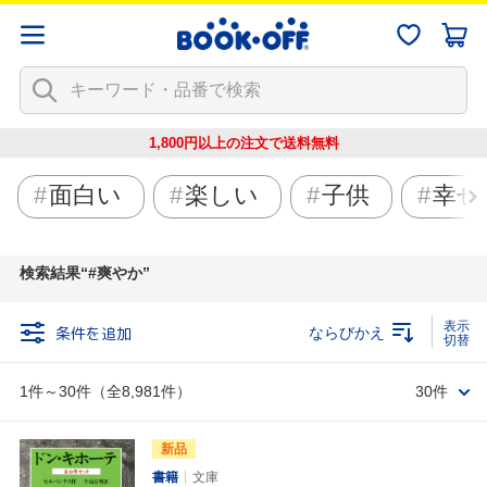
1,800円以上の注文で
送料無料
面白い
楽しい
子供
幸せ
検索結果
#爽やか
条件を追加
ならびかえ
1件～30件（全8,981件）
30件
新品
書籍
文庫