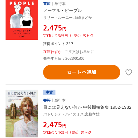
書籍
単行本
ノーマル・ピープル
サリー・ルーニー,山崎まどか
¥2,475
円
定価より385円（13%）おトク
獲得ポイント 22P
在庫わずか
ご注文はお早めに
発売年月日：2023/01/06
カートへ追加
中古
書籍
単行本
目には見えない何か 中後期短篇集 1952-1982
パトリシア・ハイスミス,宮脇孝雄
¥2,475
円
定価より165円（6%）おトク