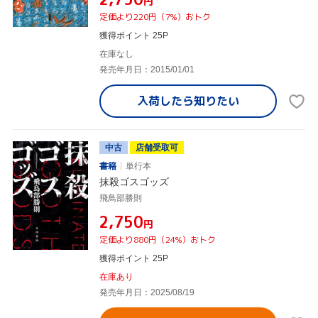
円
定価より220円（7%）おトク
獲得ポイント 25P
在庫なし
発売年月日：2015/01/01
入荷したら
知りたい
中古
店舗受取可
書籍
単行本
抹殺ゴスゴッズ
飛鳥部勝則
¥2,750
円
定価より880円（24%）おトク
獲得ポイント 25P
在庫あり
発売年月日：2025/08/19