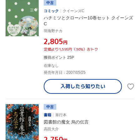
中古
コミック
クイーンズC
ハチミツとクローバー10巻セット クイーンズ
C
羽海野チカ
¥2,805
円
定価より1,595円（36%）おトク
獲得ポイント 25P
在庫なし
発売年月日：2007/05/25
入荷したら
知りたい
中古
書籍
単行本
図書館の魔女 烏の伝言
高田大介
¥2,750