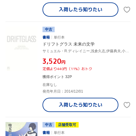
入荷したら
知りたい
中古
書籍
単行本
ドリフトグラス 未来の文学
サミュエル・R.ディレイニー,浅倉久志,伊藤典夫,小野田和子,酒井昭伸,深町眞理子
¥3,520
円
定価より440円（11%）おトク
獲得ポイント 32P
在庫なし
発売年月日：2014/12/01
入荷したら
知りたい
中古
店舗受取可
書籍
単行本