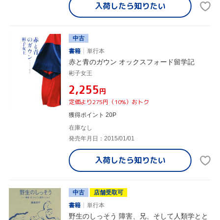
入荷したら
知りたい
中古
書籍
単行本
赤と青のガウン オックスフォード留学記
彬子女王
¥2,255
円
定価より275円（10%）おトク
獲得ポイント 20P
在庫なし
発売年月日：2015/01/01
入荷したら
知りたい
中古
店舗受取可
書籍
単行本
野生のしっそう 障害、兄、そして人類学とと