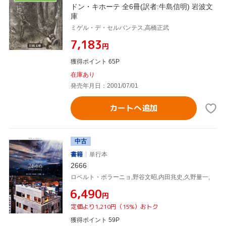
ドン・キホーテ 全6冊(訳者:牛島信明) 岩波文
庫
ミゲル・デ・セルバンテス,高橋正武
¥7,183
円
獲得ポイント 65P
在庫あり
発売年月日：2001/07/01
カートへ追加
中古
書籍
単行本
2666
ロベルト・ボラーニョ,野谷文昭,内田兆史,久野量一,
¥6,490
円
定価より1,210円（15%）おトク
獲得ポイント 59P