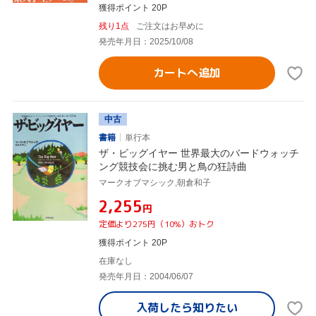
獲得ポイント 20P
残り1点
ご注文はお早めに
発売年月日：2025/10/08
カートへ追加
中古
書籍
単行本
ザ・ビッグイヤー 世界最大のバードウォッチ
ング競技会に挑む男と鳥の狂詩曲
マークオブマシック,朝倉和子
¥2,255
円
定価より275円（10%）おトク
獲得ポイント 20P
在庫なし
発売年月日：2004/06/07
入荷したら
知りたい