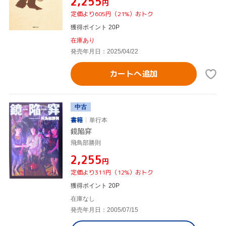
¥2,255
円
定価より605円（21%）おトク
獲得ポイント 20P
在庫あり
発売年月日：2025/04/22
カートへ追加
中古
書籍
単行本
鏡陥穽
飛鳥部勝則
¥2,255
円
定価より311円（12%）おトク
獲得ポイント 20P
在庫なし
発売年月日：2005/07/15