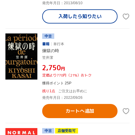
発売年月日：2013/08/10
入荷したら
知りたい
中古
書籍
単行本
煉獄の時
笠井潔
¥2,750
円
定価より770円（21%）おトク
獲得ポイント 25P
残り1点
ご注文はお早めに
発売年月日：2022/09/26
カートへ追加
中古
店舗受取可