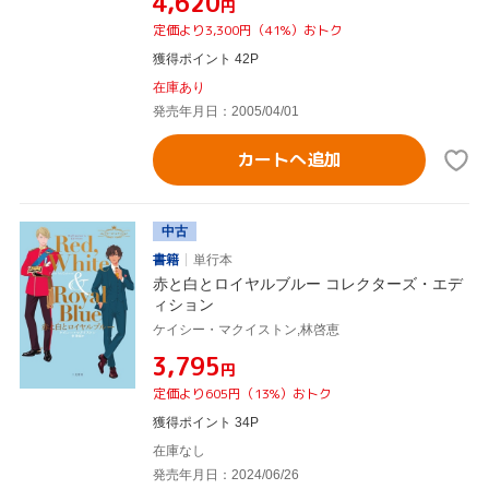
¥4,620
円
定価より3,300円（41%）おトク
獲得ポイント 42P
在庫あり
発売年月日：2005/04/01
カートへ追加
中古
書籍
単行本
赤と白とロイヤルブルー コレクターズ・エデ
ィション
ケイシー・マクイストン,林啓恵
¥3,795
円
定価より605円（13%）おトク
獲得ポイント 34P
在庫なし
発売年月日：2024/06/26