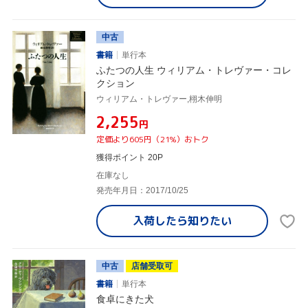
中古
書籍
単行本
ふたつの人生 ウィリアム・トレヴァー・コレ
クション
ウィリアム・トレヴァー,栩木伸明
¥2,255
円
定価より605円（21%）おトク
獲得ポイント 20P
在庫なし
発売年月日：2017/10/25
入荷したら
知りたい
中古
店舗受取可
書籍
単行本
食卓にきた犬