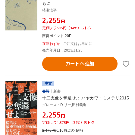
もに
猪瀬浩平
¥2,255
円
定価より385円（14%）おトク
獲得ポイント 20P
在庫わずか
ご注文はお早めに
発売年月日：2023/11/23
カートへ追加
中古
書籍
新書
十二支像を奪還せよ ハヤカワ・ミステリ2015
グレース・D.リー,田村義進
¥2,255
円
定価より1,375円（37%）おトク
2,475
円
(6/16時点の価格)