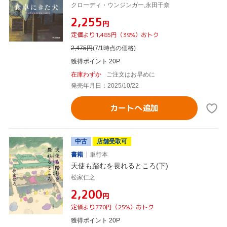
クローディ・ウンジンガー,永田千奈
¥2,255
円
定価より1,485円（39%）おトク
2,475
円
(7/1時点の価格)
獲得ポイント 20P
在庫わずか
ご注文はお早めに
発売年月日：2025/10/22
カートへ追加
中古
店舗受取可
書籍
単行本
天使も踏むを畏れるところ(下)
松家仁之
¥2,200
円
定価より770円（25%）おトク
獲得ポイント 20P