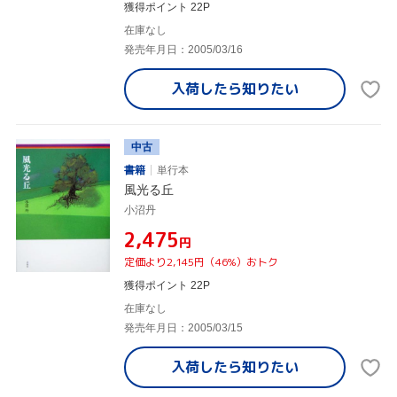
獲得ポイント 22P
在庫なし
発売年月日：2005/03/16
入荷したら
知りたい
中古
書籍
単行本
風光る丘
小沼丹
¥2,475
円
定価より2,145円（46%）おトク
獲得ポイント 22P
在庫なし
発売年月日：2005/03/15
入荷したら
知りたい