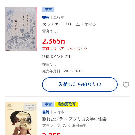
中古
書籍
単行本
タラチネ・ドリーム・マイン
雪舟えま,
¥2,365
円
定価より55円（2%）おトク
獲得ポイント 21P
在庫なし
発売年月日：2012/11/13
入荷したら
知りたい
中古
店舗受取可
書籍
単行本
割れたグラス アフリカ文学の愉楽
アラン・マバンク,桑田光平