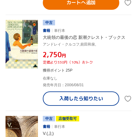
カートへ追加
中古
書籍
単行本
大統領の最後の恋 新潮クレスト・ブックス
アンドレイ・クルコフ,前田和泉,
¥2,750
円
定価より330円（10%）おトク
獲得ポイント 25P
在庫なし
発売年月日：2006/08/31
入荷したら
知りたい
中古
店舗受取可
書籍
単行本
V.(上)