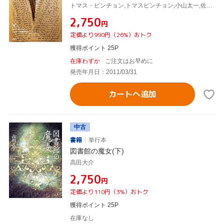
トマス・ピンチョン,トマスピンチョン,小山太一,佐藤良明
¥2,750
円
定価より990円（26%）おトク
獲得ポイント 25P
在庫わずか
ご注文はお早めに
発売年月日：2011/03/31
カートへ追加
中古
書籍
単行本
図書館の魔女(下)
高田大介
¥2,750
円
定価より110円（3%）おトク
獲得ポイント 25P
在庫なし