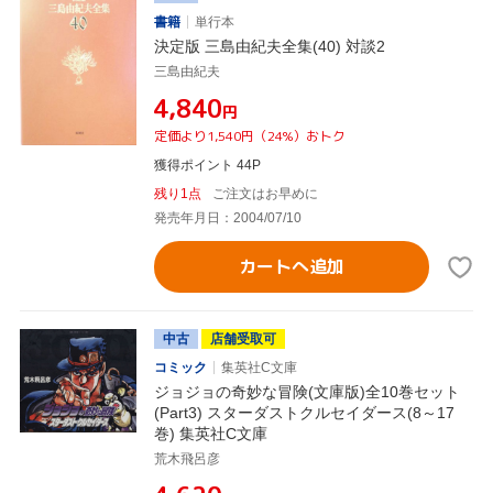
書籍
単行本
決定版 三島由紀夫全集(40) 対談2
三島由紀夫
¥4,840
円
定価より1,540円（24%）おトク
獲得ポイント 44P
残り1点
ご注文はお早めに
発売年月日：2004/07/10
カートへ追加
中古
店舗受取可
コミック
集英社C文庫
ジョジョの奇妙な冒険(文庫版)全10巻セット
(Part3) スターダストクルセイダース(8～17
巻) 集英社C文庫
荒木飛呂彦