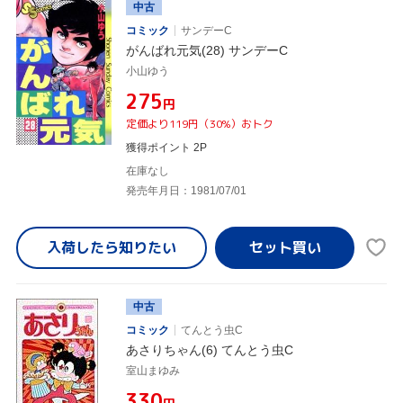
中古
コミック
サンデーC
がんばれ元気(28) サンデーC
小山ゆう
¥275
円
定価より119円（30%）おトク
獲得ポイント 2P
在庫なし
発売年月日：1981/07/01
入荷したら
知りたい
中古
コミック
てんとう虫C
あさりちゃん(6) てんとう虫C
室山まゆみ
¥330