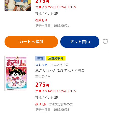
¥275
円
定価より355円（56%）おトク
獲得ポイント 2P
在庫あり
発売年月日：1985/06/01
カートへ追加
中古
店舗受取可
コミック
てんとう虫C
あさりちゃん(17) てんとう虫C
室山まゆみ
¥275
円
定価より141円（33%）おトク
獲得ポイント 2P
残り1点
ご注文はお早めに
発売年月日：1985/06/28