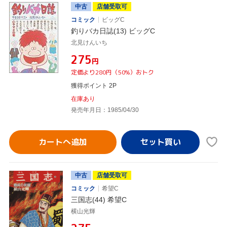
中古
店舗受取可
コミック
ビッグC
釣りバカ日誌(13) ビッグC
北見けんいち
¥275
円
定価より280円（50%）おトク
獲得ポイント 2P
在庫あり
発売年月日：1985/04/30
カートへ追加
中古
店舗受取可
コミック
希望C
三国志(44) 希望C
横山光輝