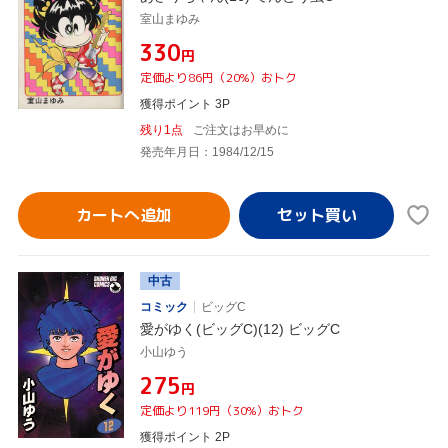
室山まゆみ
¥330
円
定価より86円（20%）おトク
獲得ポイント 3P
残り1点
ご注文はお早めに
発売年月日：1984/12/15
カートへ追加
中古
コミック
ビッグC
愛がゆく(ビッグC)(12) ビッグC
小山ゆう
¥275
円
定価より119円（30%）おトク
獲得ポイント 2P