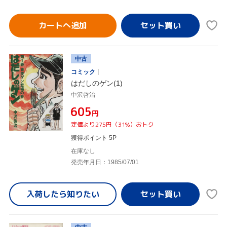
カートへ追加
中古
コミック
はだしのゲン(1)
中沢啓治
¥605
円
定価より275円（31%）おトク
獲得ポイント 5P
在庫なし
発売年月日：1985/07/01
入荷したら
知りたい