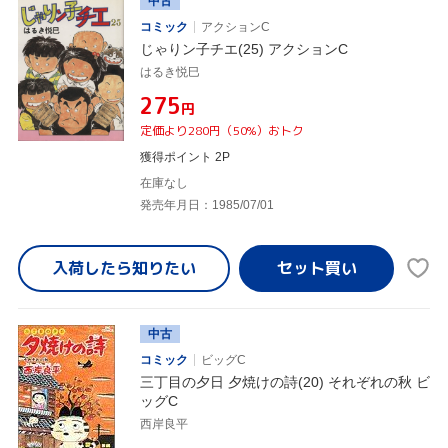
中古
コミック
アクションC
じゃりン子チエ(25) アクションC
はるき悦巳
¥275
円
定価より280円（50%）おトク
獲得ポイント 2P
在庫なし
発売年月日：1985/07/01
入荷したら
知りたい
中古
コミック
ビッグC
三丁目の夕日 夕焼けの詩(20) それぞれの秋 ビ
ッグC
西岸良平