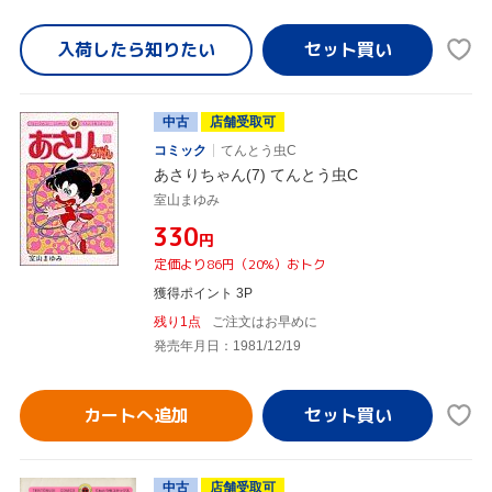
入荷したら
知りたい
中古
店舗受取可
コミック
てんとう虫C
あさりちゃん(7) てんとう虫C
室山まゆみ
¥330
円
定価より86円（20%）おトク
獲得ポイント 3P
残り1点
ご注文はお早めに
発売年月日：1981/12/19
カートへ追加
中古
店舗受取可