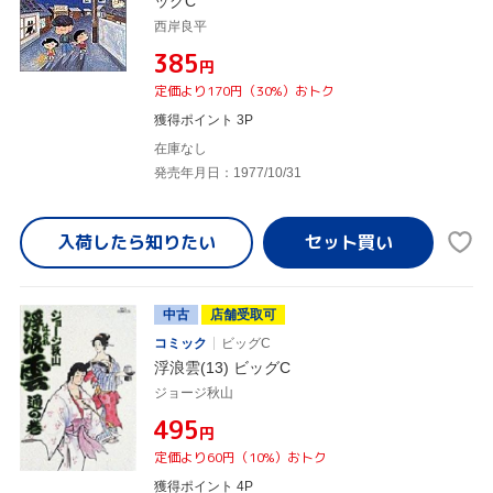
ッグC
西岸良平
¥385
円
定価より170円（30%）おトク
獲得ポイント 3P
在庫なし
発売年月日：1977/10/31
入荷したら
知りたい
中古
店舗受取可
コミック
ビッグC
浮浪雲(13) ビッグC
ジョージ秋山
¥495
円
定価より60円（10%）おトク
獲得ポイント 4P