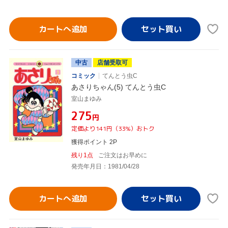
カートへ追加
中古
店舗受取可
コミック
てんとう虫C
あさりちゃん(5) てんとう虫C
室山まゆみ
¥275
円
定価より141円（33%）おトク
獲得ポイント 2P
残り1点
ご注文はお早めに
発売年月日：1981/04/28
カートへ追加