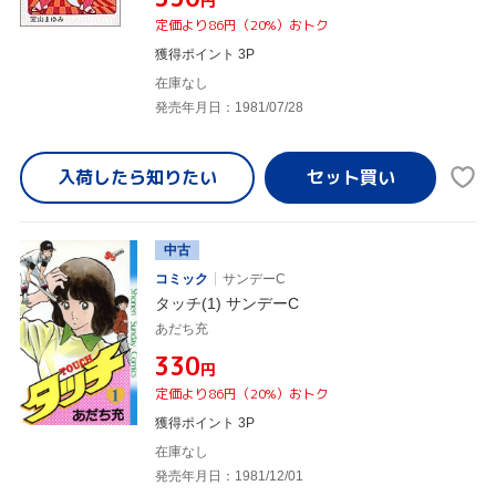
円
定価より86円（20%）おトク
獲得ポイント 3P
在庫なし
発売年月日：1981/07/28
入荷したら
知りたい
中古
コミック
サンデーC
タッチ(1) サンデーC
あだち充
¥330
円
定価より86円（20%）おトク
獲得ポイント 3P
在庫なし
発売年月日：1981/12/01