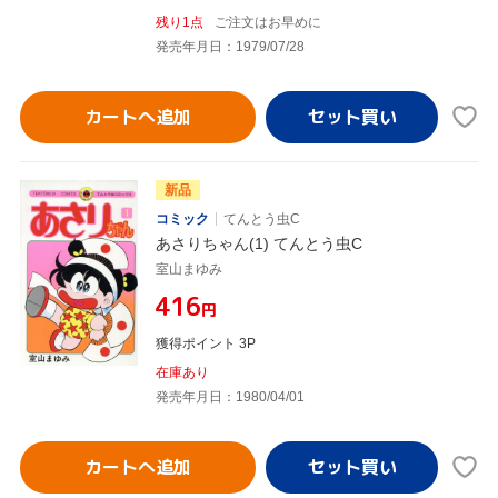
残り1点
ご注文はお早めに
発売年月日：1979/07/28
カートへ追加
新品
コミック
てんとう虫C
あさりちゃん(1) てんとう虫C
室山まゆみ
¥416
円
獲得ポイント 3P
在庫あり
発売年月日：1980/04/01
カートへ追加