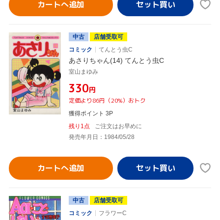
カートへ追加
中古
店舗受取可
コミック
てんとう虫C
あさりちゃん(14) てんとう虫C
室山まゆみ
¥330
円
定価より86円（20%）おトク
獲得ポイント 3P
残り1点
ご注文はお早めに
発売年月日：1984/05/28
カートへ追加
中古
店舗受取可
コミック
フラワーC