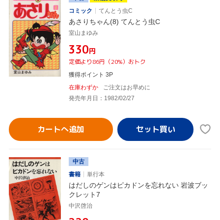
コミック
てんとう虫C
あさりちゃん(8) てんとう虫C
室山まゆみ
¥330
円
定価より86円（20%）おトク
獲得ポイント 3P
在庫わずか
ご注文はお早めに
発売年月日：1982/02/27
カートへ追加
中古
書籍
単行本
はだしのゲンはピカドンを忘れない 岩波ブッ
クレット7
中沢啓治