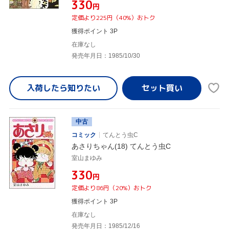
¥330
円
定価より225円（40%）おトク
獲得ポイント 3P
在庫なし
発売年月日：1985/10/30
入荷したら
知りたい
中古
コミック
てんとう虫C
あさりちゃん(18) てんとう虫C
室山まゆみ
¥330
円
定価より86円（20%）おトク
獲得ポイント 3P
在庫なし
発売年月日：1985/12/16