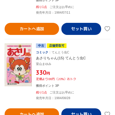
獲得ポイント 3P
残り1点
ご注文はお早めに
発売年月日：1984/07/11
カートへ追加
中古
店舗受取可
コミック
てんとう虫C
あさりちゃん(15) てんとう虫C
室山まゆみ
¥330
円
定価より86円（20%）おトク
獲得ポイント 3P
残り1点
ご注文はお早めに
発売年月日：1984/08/28
カートへ追加