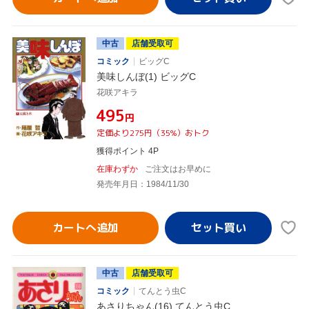
中古
店舗受取可
コミック
ビッグC
美味しんぼ(1) ビッグC
花咲アキラ
¥495
円
定価より275円（35%）おトク
獲得ポイント 4P
在庫わずか
ご注文はお早めに
発売年月日：1984/11/30
カートへ追加
中古
店舗受取可
コミック
てんとう虫C
あさりちゃん(16) てんとう虫C