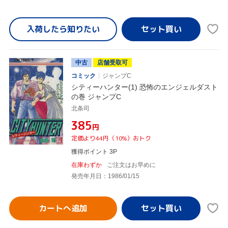
入荷したら
知りたい
中古
店舗受取可
コミック
ジャンプC
シティーハンター(1) 恐怖のエンジェルダスト
の巻 ジャンプC
北条司
¥385
円
定価より44円（10%）おトク
獲得ポイント 3P
在庫わずか
ご注文はお早めに
発売年月日：1986/01/15
カートへ追加