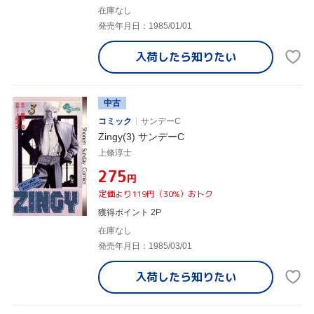
在庫なし
発売年月日：1985/01/01
入荷したら
知りたい
中古
コミック
サンデーC
Zingy(3) サンデーC
上條淳士
¥275
円
定価より119円（30%）おトク
獲得ポイント 2P
在庫なし
発売年月日：1985/03/01
入荷したら
知りたい