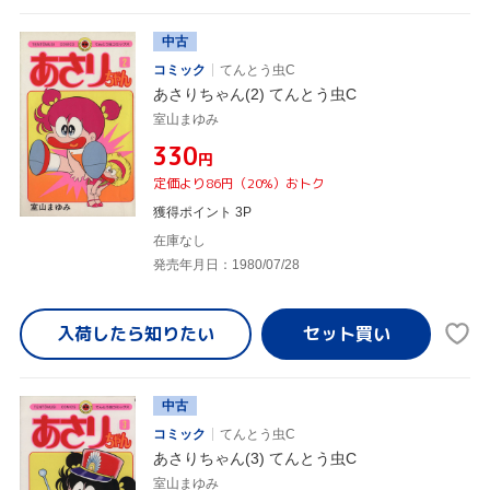
中古
コミック
てんとう虫C
あさりちゃん(2) てんとう虫C
室山まゆみ
¥330
円
定価より86円（20%）おトク
獲得ポイント 3P
在庫なし
発売年月日：1980/07/28
入荷したら
知りたい
中古
コミック
てんとう虫C
あさりちゃん(3) てんとう虫C
室山まゆみ