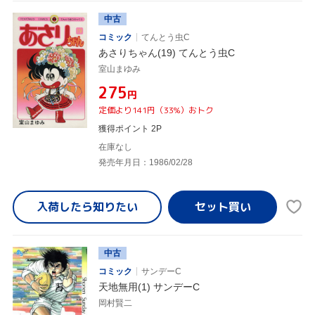
中古
コミック
てんとう虫C
あさりちゃん(19) てんとう虫C
室山まゆみ
¥275
円
定価より141円（33%）おトク
獲得ポイント 2P
在庫なし
発売年月日：1986/02/28
入荷したら
知りたい
中古
コミック
サンデーC
天地無用(1) サンデーC
岡村賢二