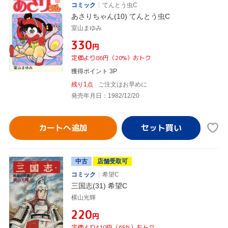
コミック
てんとう虫C
あさりちゃん(10) てんとう虫C
室山まゆみ
¥330
円
定価より86円（20%）おトク
獲得ポイント 3P
残り1点
ご注文はお早めに
発売年月日：1982/12/20
カートへ追加
中古
店舗受取可
コミック
希望C
三国志(31) 希望C
横山光輝
¥220
円
定価より410円（65%）おトク