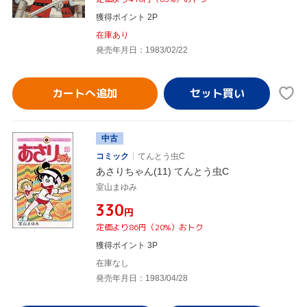
獲得ポイント 2P
在庫あり
発売年月日：1983/02/22
カートへ追加
中古
コミック
てんとう虫C
あさりちゃん(11) てんとう虫C
室山まゆみ
¥330
円
定価より86円（20%）おトク
獲得ポイント 3P
在庫なし
発売年月日：1983/04/28