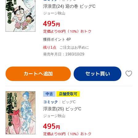
浮浪雲(24) 迎の巻 ビッグC
ジョージ秋山
¥495
円
定価より60円（10%）おトク
獲得ポイント 4P
残り1点
ご注文はお早めに
発売年月日：1983/10/29
カートへ追加
中古
店舗受取可
コミック
ビッグC
浮浪雲(25) ビッグC
ジョージ秋山
¥495
円
定価より60円（10%）おトク