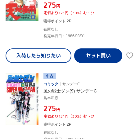
¥275
円
定価より121円（30%）おトク
獲得ポイント 2P
在庫なし
発売年月日：1986/03/01
入荷したら
知りたい
中古
コミック
サンデーC
風の戦士ダン(9) サンデーC
島本和彦
¥275
円
定価より121円（30%）おトク
獲得ポイント 2P
在庫なし