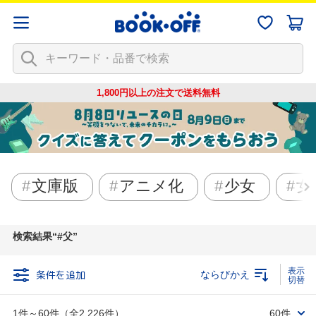
1,800円以上の注文で
送料無料
文庫版
アニメ化
少女
女
検索結果
#父
条件を追加
ならびかえ
1件～60件（全2,226件）
60件