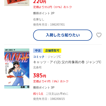
¥220
円
定価より352円（61%）おトク
獲得ポイント 2P
在庫なし
発売年月日：1982/07/01
入荷したら
知りたい
中古
店舗受取可
コミック
ジャンプC
キャッツ・アイ(2) 父の肖像画の巻 ジャンプC
北条司
¥385
円
定価より41円（9%）おトク
獲得ポイント 3P
残り1点
ご注文はお早めに
発売年月日：1982/08/15