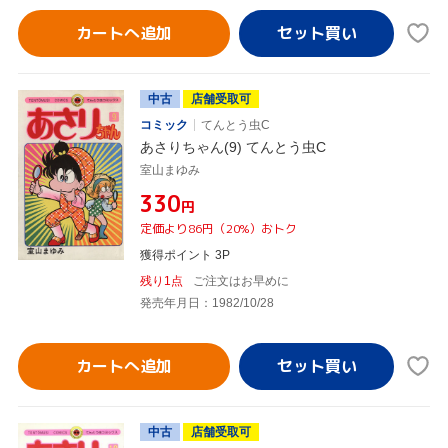
カートへ追加
中古
店舗受取可
コミック
てんとう虫C
あさりちゃん(9) てんとう虫C
室山まゆみ
¥330
円
定価より86円（20%）おトク
獲得ポイント 3P
残り1点
ご注文はお早めに
発売年月日：1982/10/28
カートへ追加
中古
店舗受取可