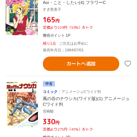
Aoi・こと・したい(4) フラワーC
すぎ恵美子
¥165
円
定価より229円（58%）おトク
獲得ポイント 1P
残り1点
ご注文はお早めに
発売年月日：1984/07/01
カートへ追加
中古
コミック
アニメージュCワイド判
風の谷のナウシカ(ワイド版)(1) アニメージュ
Cワイド判
宮崎駿
¥330
円
定価より275円（45%）おトク