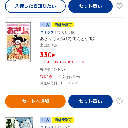
入荷したら
知りたい
中古
店舗受取可
コミック
てんとう虫C
あさりちゃん(12) てんとう虫C
室山まゆみ
¥330
円
定価より86円（20%）おトク
獲得ポイント 3P
残り1点
ご注文はお早めに
発売年月日：1983/07/28
カートへ追加
中古
店舗受取可
コミック
ビッグC