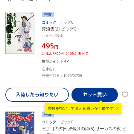
中古
コミック
ビッグC
浮浪雲(2) ビッグC
ジョージ秋山
¥495
円
定価より60円（10%）おトク
獲得ポイント 4P
在庫なし
発売年月日：1975/07/09
入荷したら
知りたい
巻数を指定して
まとめ買いが可能です
中古
コミック
ビッグC
三丁目の夕日 夕焼けの詩(5) サーカスの夜 ビ