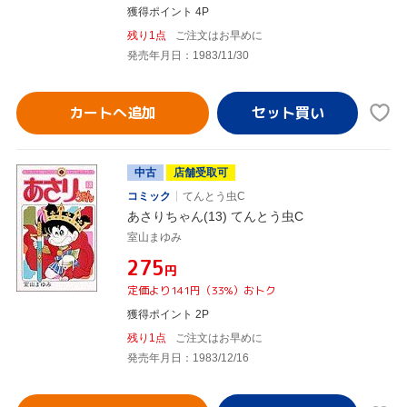
獲得ポイント 4P
残り1点
ご注文はお早めに
発売年月日：1983/11/30
カートへ追加
中古
店舗受取可
コミック
てんとう虫C
あさりちゃん(13) てんとう虫C
室山まゆみ
¥275
円
定価より141円（33%）おトク
獲得ポイント 2P
残り1点
ご注文はお早めに
発売年月日：1983/12/16