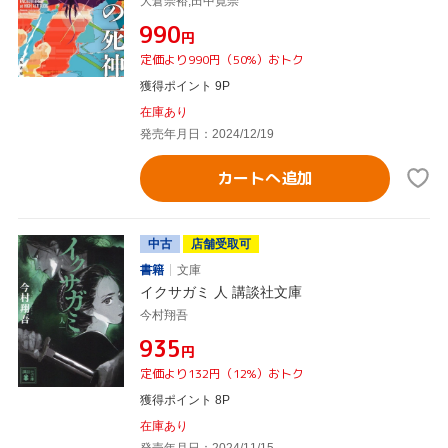
大倉崇裕,田中寛崇
¥990
円
定価より990円（50%）おトク
獲得ポイント 9P
在庫あり
発売年月日：2024/12/19
カートへ追加
中古
店舗受取可
書籍
文庫
イクサガミ 人 講談社文庫
今村翔吾
¥935
円
定価より132円（12%）おトク
獲得ポイント 8P
在庫あり
発売年月日：2024/11/15