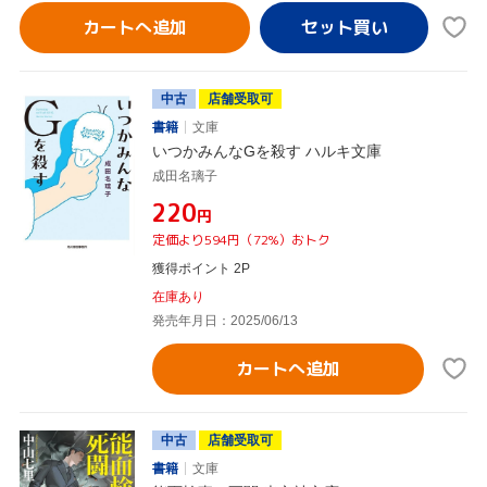
カートへ追加
中古
店舗受取可
書籍
文庫
いつかみんなGを殺す ハルキ文庫
成田名璃子
¥220
円
定価より594円（72%）おトク
獲得ポイント 2P
在庫あり
発売年月日：2025/06/13
カートへ追加
中古
店舗受取可
書籍
文庫