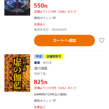
¥550
円
定価より1,210円（68%）おトク
獲得ポイント 5P
在庫あり
発売年月日：2024/10/23
カートへ追加
中古
店舗受取可
書籍
単行本
虚の伽藍
月村了衛
¥825
円
定価より1,375円（62%）おトク
1,045
円
(7/10時点の価格)
獲得ポイント 7P
在庫あり