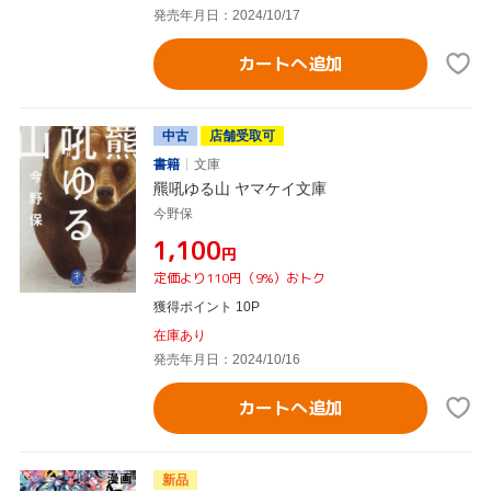
発売年月日：2024/10/17
カートへ追加
中古
店舗受取可
書籍
文庫
羆吼ゆる山 ヤマケイ文庫
今野保
¥1,100
円
定価より110円（9%）おトク
獲得ポイント 10P
在庫あり
発売年月日：2024/10/16
カートへ追加
新品