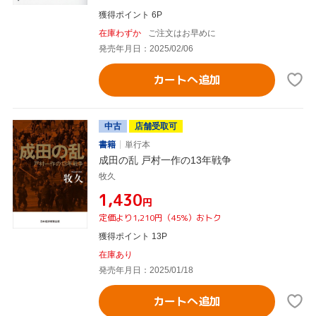
獲得ポイント 6P
在庫わずか
ご注文はお早めに
発売年月日：2025/02/06
カートへ追加
中古
店舗受取可
書籍
単行本
成田の乱 戸村一作の13年戦争
牧久
¥1,430
円
定価より1,210円（45%）おトク
獲得ポイント 13P
在庫あり
発売年月日：2025/01/18
カートへ追加