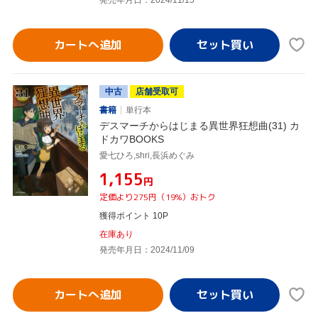
カートへ追加
中古
店舗受取可
書籍
単行本
デスマーチからはじまる異世界狂想曲(31) カ
ドカワBOOKS
愛七ひろ,shri,長浜めぐみ
¥1,155
円
定価より275円（19%）おトク
獲得ポイント 10P
在庫あり
発売年月日：2024/11/09
カートへ追加