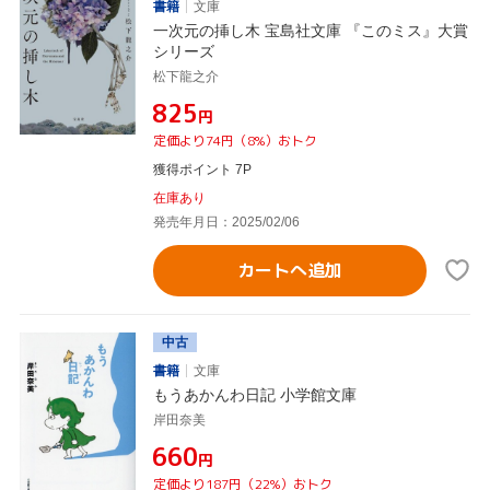
書籍
文庫
一次元の挿し木 宝島社文庫 『このミス』大賞
シリーズ
松下龍之介
¥825
円
定価より74円（8%）おトク
獲得ポイント 7P
在庫あり
発売年月日：2025/02/06
カートへ追加
中古
書籍
文庫
もうあかんわ日記 小学館文庫
岸田奈美
¥660
円
定価より187円（22%）おトク