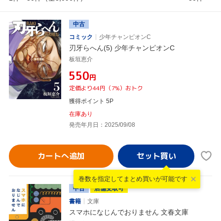
中古
コミック
少年チャンピオンC
刃牙らへん(5) 少年チャンピオンC
板垣恵介
¥550
円
定価より44円（7%）おトク
獲得ポイント 5P
在庫あり
発売年月日：2025/09/08
カートへ追加
巻数を指定して
まとめ買いが可能です
中古
店舗受取可
書籍
文庫
スマホになじんでおりません 文春文庫