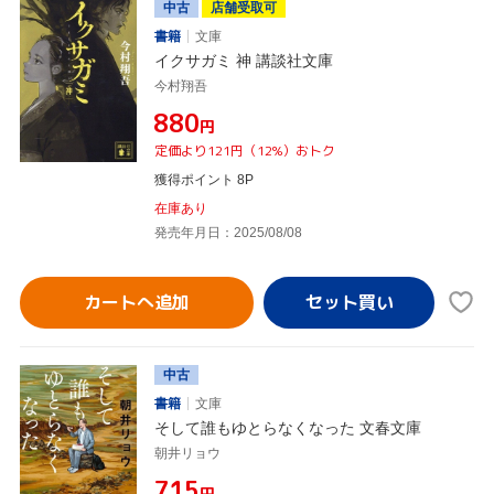
中古
店舗受取可
書籍
文庫
イクサガミ 神 講談社文庫
今村翔吾
¥880
円
定価より121円（12%）おトク
獲得ポイント 8P
在庫あり
発売年月日：2025/08/08
カートへ追加
中古
書籍
文庫
そして誰もゆとらなくなった 文春文庫
朝井リョウ
¥715
円