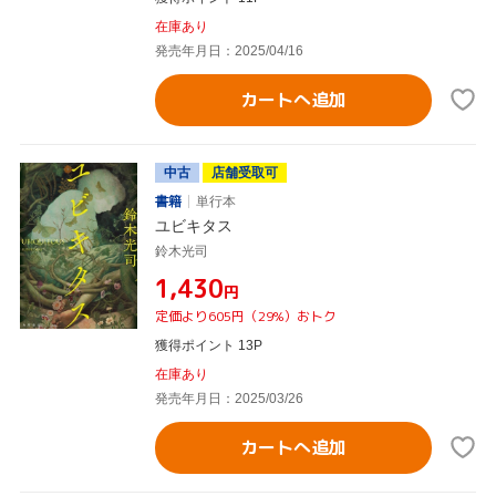
在庫あり
発売年月日：2025/04/16
カートへ追加
中古
店舗受取可
書籍
単行本
ユビキタス
鈴木光司
¥1,430
円
定価より605円（29%）おトク
獲得ポイント 13P
在庫あり
発売年月日：2025/03/26
カートへ追加