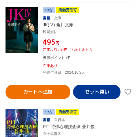
中古
店舗受取可
書籍
文庫
JK(Ⅳ) 角川文庫
松岡圭祐
¥495
円
定価より297円（37%）おトク
獲得ポイント 4P
在庫あり
発売年月日：2024/10/25
カートへ追加
中古
店舗受取可
書籍
単行本
PIT 特殊心理捜査班 蒼井俊
五十嵐貴久