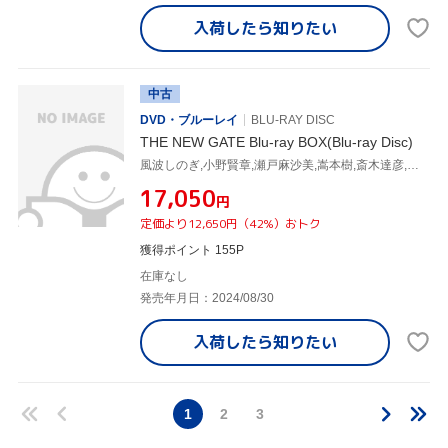
入荷したら
知りたい
中古
DVD・ブルーレイ
BLU-RAY DISC
THE NEW GATE Blu-ray BOX(Blu-ray Disc)
風波しのぎ,小野賢章,瀬戸麻沙美,嵩本樹,斎木達彦,森悠也,土田美咲,田中津久美
¥17,050
円
定価より12,650円（42%）おトク
獲得ポイント 155P
在庫なし
発売年月日：2024/08/30
入荷したら
知りたい
1
2
3