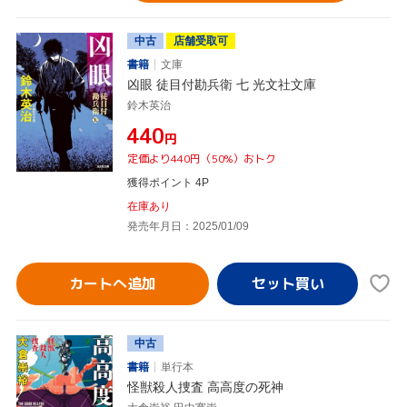
中古
店舗受取可
書籍
文庫
凶眼 徒目付勘兵衛 七 光文社文庫
鈴木英治
¥440
円
定価より440円（50%）おトク
獲得ポイント 4P
在庫あり
発売年月日：2025/01/09
カートへ追加
中古
書籍
単行本
怪獣殺人捜査 高高度の死神