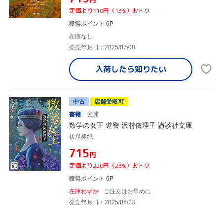
定価より110円（13%）おトク
獲得ポイント 6P
在庫なし
発売年月日：2025/07/08
入荷したら
知りたい
中古
店舗受取可
書籍
文庫
数学の女王 道警 沢村依理子 講談社文庫
伏尾美紀
¥715
円
定価より220円（23%）おトク
獲得ポイント 6P
在庫わずか
ご注文はお早めに
発売年月日：2025/06/13