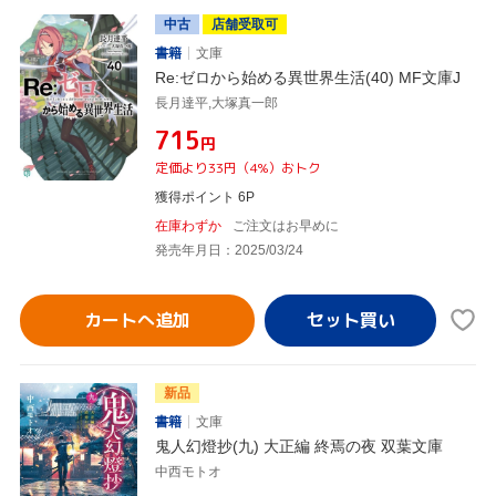
中古
店舗受取可
書籍
文庫
Re:ゼロから始める異世界生活(40) MF文庫J
長月達平,大塚真一郎
¥715
円
定価より33円（4%）おトク
獲得ポイント 6P
在庫わずか
ご注文はお早めに
発売年月日：2025/03/24
カートへ追加
新品
書籍
文庫
鬼人幻燈抄(九) 大正編 終焉の夜 双葉文庫
中西モトオ