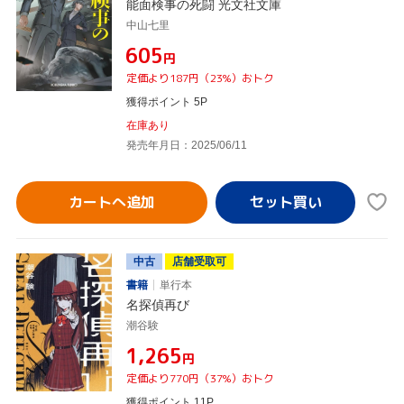
能面検事の死闘 光文社文庫
中山七里
¥605
円
定価より187円（23%）おトク
獲得ポイント 5P
在庫あり
発売年月日：2025/06/11
カートへ追加
中古
店舗受取可
書籍
単行本
名探偵再び
潮谷験
¥1,265
円
定価より770円（37%）おトク
獲得ポイント 11P