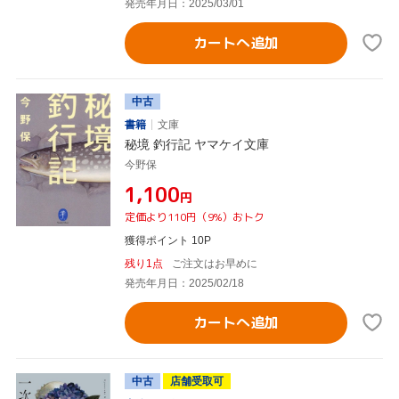
発売年月日：2025/03/01
カートへ追加
中古
書籍
文庫
秘境 釣行記 ヤマケイ文庫
今野保
¥1,100
円
定価より110円（9%）おトク
獲得ポイント 10P
残り1点
ご注文はお早めに
発売年月日：2025/02/18
カートへ追加
中古
店舗受取可