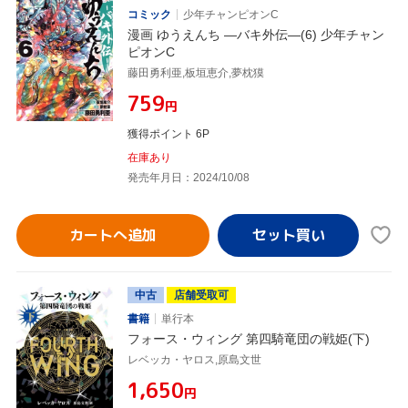
コミック
少年チャンピオンC
漫画 ゆうえんち ―バキ外伝―(6) 少年チャン
ピオンC
藤田勇利亜,板垣恵介,夢枕獏
¥759
円
獲得ポイント 6P
在庫あり
発売年月日：2024/10/08
カートへ追加
中古
店舗受取可
書籍
単行本
フォース・ウィング 第四騎竜団の戦姫(下)
レベッカ・ヤロス,原島文世
¥1,650
円