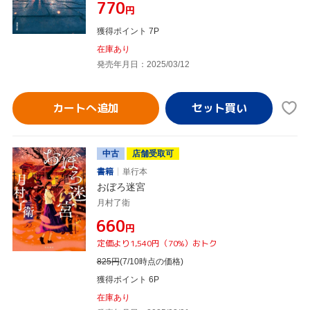
¥770
円
獲得ポイント 7P
在庫あり
発売年月日：2025/03/12
カートへ追加
中古
店舗受取可
書籍
単行本
おぼろ迷宮
月村了衛
¥660
円
定価より1,540円（70%）おトク
825
円
(7/10時点の価格)
獲得ポイント 6P
在庫あり