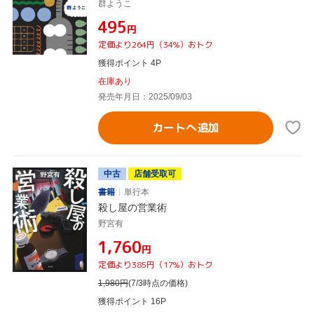
群ようこ
¥495
円
定価より264円（34%）おトク
獲得ポイント 4P
在庫あり
発売年月日：2025/09/03
カートへ追加
中古
店舗受取可
書籍
単行本
殺し屋の営業術
野宮有
¥1,760
円
定価より385円（17%）おトク
1,980
円
(7/3時点の価格)
獲得ポイント 16P