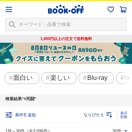
1,800円以上の注文で
送料無料
面白い
楽しい
Blu-ray
映
検索結果
#死闘
条件を追加
ならびかえ
1件～30件（全3,096件）
30件