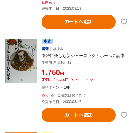
在庫あり
発売年月日：2023/03/13
カートへ追加
中古
書籍
単行本
優雅に楽しむ新シャーロック・ホームズ読本
小林司,東山あかね
¥1,760
円
定価より1,980円（52%）おトク
獲得ポイント 16P
残り1点
ご注文はお早めに
発売年月日：2000/05/17
カートへ追加