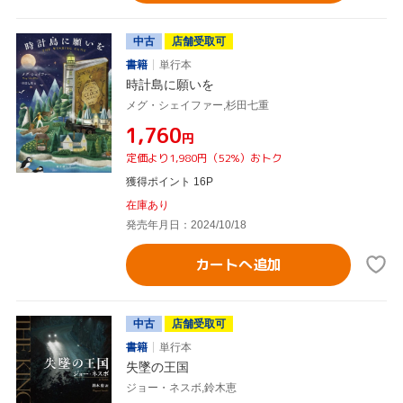
中古
店舗受取可
書籍
単行本
時計島に願いを
メグ・シェイファー,杉田七重
¥1,760
円
定価より1,980円（52%）おトク
獲得ポイント 16P
在庫あり
発売年月日：2024/10/18
カートへ追加
中古
店舗受取可
書籍
単行本
失墜の王国
ジョー・ネスボ,鈴木恵