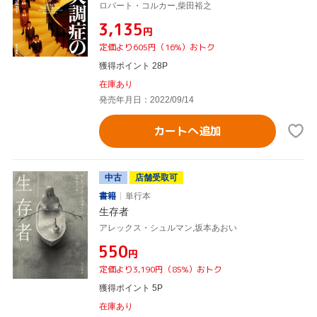
ロバート・コルカー,柴田裕之
¥3,135
円
定価より605円（16%）おトク
獲得ポイント 28P
在庫あり
発売年月日：2022/09/14
カートへ追加
中古
店舗受取可
書籍
単行本
生存者
アレックス・シュルマン,坂本あおい
¥550
円
定価より3,190円（85%）おトク
獲得ポイント 5P
在庫あり