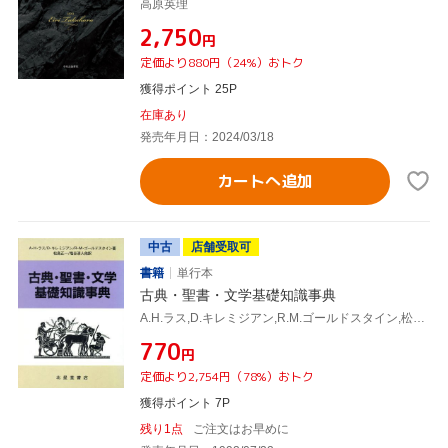
高原英理
¥2,750
円
定価より880円（24%）おトク
獲得ポイント 25P
在庫あり
発売年月日：2024/03/18
カートへ追加
中古
店舗受取可
書籍
単行本
古典・聖書・文学基礎知識事典
A.H.ラス,D.キレミジアン,R.M.ゴールドスタイン,松島正一,塩谷清人
¥770
円
定価より2,754円（78%）おトク
獲得ポイント 7P
残り1点
ご注文はお早めに