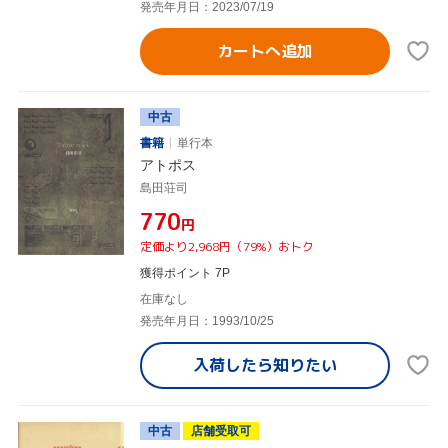
発売年月日：2023/07/19
カートへ追加
中古
書籍
単行本
アトポス
島田荘司
¥770
円
定価より2,968円（79%）おトク
獲得ポイント 7P
在庫なし
発売年月日：1993/10/25
入荷したら
知りたい
中古
店舗受取可