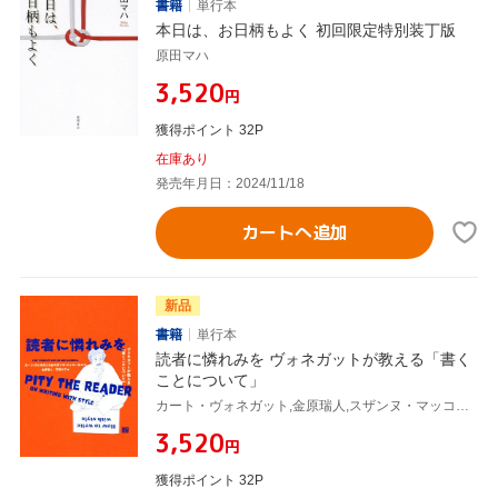
書籍
単行本
本日は、お日柄もよく 初回限定特別装丁版
原田マハ
¥3,520
円
獲得ポイント 32P
在庫あり
発売年月日：2024/11/18
カートへ追加
新品
書籍
単行本
読者に憐れみを ヴォネガットが教える「書く
ことについて」
カート・ヴォネガット,金原瑞人,スザンヌ・マッコーネル,石田文子
¥3,520
円
獲得ポイント 32P