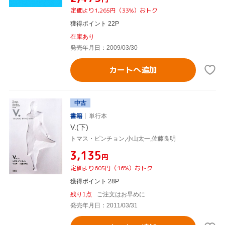
定価より1,265円（33%）おトク
獲得ポイント 22P
在庫あり
発売年月日：2009/03/30
カートへ追加
中古
書籍
単行本
V.(下)
トマス・ピンチョン,小山太一,佐藤良明
¥3,135
円
定価より605円（16%）おトク
獲得ポイント 28P
残り1点
ご注文はお早めに
発売年月日：2011/03/31