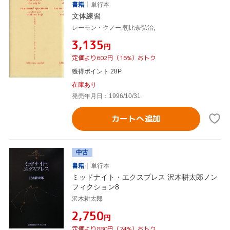
書籍
単行本
文体練習
レーモン・クノー,朝比奈弘治,
¥3,135
円
定価より602円（16%）おトク
獲得ポイント 28P
在庫あり
発売年月日：1996/10/31
カートへ追加
中古
書籍
単行本
ミッドナイト・エクスプレス 沢木耕太郎ノン
フィクション8
沢木耕太郎
¥2,750
円
定価より880円（24%）おトク