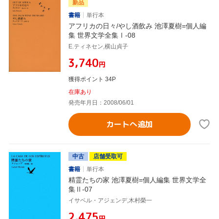
新品
書籍
単行本
アフリカの日々/やし酒飲み 池澤夏樹=個人編
集 世界文学全集Ⅰ-08
E.ティネセン,横山貞子
¥3,740
円
獲得ポイント 34P
在庫あり
発売年月日：2008/06/01
カートへ追加
中古
店舗受取可
書籍
単行本
精霊たちの家 池澤夏樹=個人編集 世界文学全
集Ⅱ-07
イサベル・アジェンデ,木村榮一
¥2,475
円