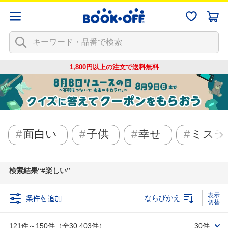
1,800円以上の注文で
送料無料
面白い
子供
幸せ
ミステ
検索結果
#楽しい
条件を追加
ならびかえ
121件～150件（全30,403件）
30件