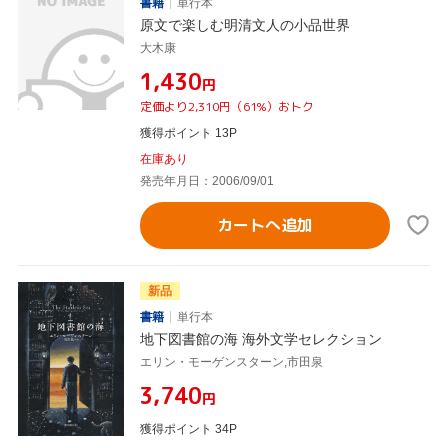
書籍
単行本
原文で楽しむ明清文人の小品世界
大木康
¥1,430
円
定価より2,310円（61%）おトク
獲得ポイント 13P
在庫あり
発売年月日：2006/09/01
カートへ追加
新品
書籍
単行本
地下図書館の海 海外文学セレクション
エリン・モーゲンスターン,市田泉
¥3,740
円
獲得ポイント 34P