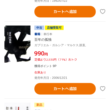
発売年月日：1992/07/22
カートへ追加
中古
店舗受取可
書籍
単行本
百年の孤独
ガブリエル・ガルシア・マルケス,鼓直,
¥990
円
定価より2,530円（71%）おトク
獲得ポイント 9P
在庫あり
発売年月日：2006/12/21
カートへ追加
新品