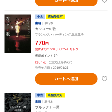
カートへ追加
中古
店舗受取可
書籍
単行本
カッコーの歌
フランシス・ハーディング,児玉敦子
¥770
円
定価より2,860円（78%）おトク
獲得ポイント 7P
残り1点
ご注文はお早めに
発売年月日：2019/01/21
カートへ追加
中古
店舗受取可
書籍
単行本
ブルックナー譚