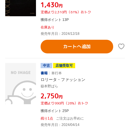
¥1,430
円
定価より2,310円（61%）おトク
獲得ポイント 13P
在庫あり
発売年月日：2024/12/18
カートへ追加
中古
店舗受取可
書籍
単行本
ロリータ・ファッション
嶽本野ばら
¥2,750
円
定価より990円（26%）おトク
獲得ポイント 25P
残り1点
ご注文はお早めに
発売年月日：2024/04/14