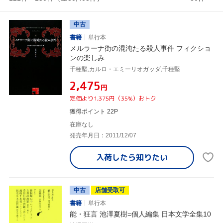
中古
書籍
単行本
メルラーナ街の混沌たる殺人事件 フィクショ
ンの楽しみ
千種堅,カルロ・エミーリオガッダ,千種堅
¥2,475
円
定価より1,375円（35%）おトク
獲得ポイント 22P
在庫なし
発売年月日：2011/12/07
入荷したら
知りたい
中古
店舗受取可
書籍
単行本
能・狂言 池澤夏樹=個人編集 日本文学全集10