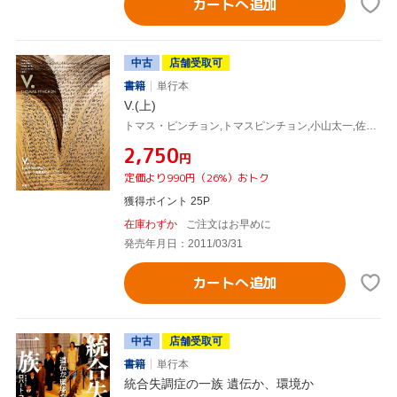
カートへ追加
中古
店舗受取可
書籍
単行本
V.(上)
トマス・ピンチョン,トマスピンチョン,小山太一,佐藤良明,
¥2,750
円
定価より990円（26%）おトク
獲得ポイント 25P
在庫わずか
ご注文はお早めに
発売年月日：2011/03/31
カートへ追加
中古
店舗受取可
書籍
単行本
統合失調症の一族 遺伝か、環境か