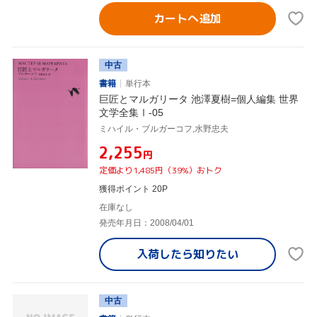
カートへ追加
中古
書籍
単行本
巨匠とマルガリータ 池澤夏樹=個人編集 世界
文学全集Ⅰ-05
ミハイル・ブルガーコフ,水野忠夫
¥2,255
円
定価より1,485円（39%）おトク
獲得ポイント 20P
在庫なし
発売年月日：2008/04/01
入荷したら
知りたい
中古