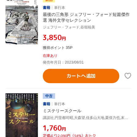
書籍
単行本
最後の三角形 ジェフリー・フォード短篇傑作
選 海外文学セレクション
ジェフリー・フォード,谷垣暁美
¥3,850
円
獲得ポイント 35P
在庫あり
発売年月日：2023/08/31
カートへ追加
中古
書籍
単行本
ミステリースクール
講談社,円堂都司昭,大森望,佳多山大地,栗俣力也,末國善己,杉江松恋,千街晶之,瀧井朝世,政宗九,村上貴史,吉田伸子,吉野仁,若林踏
¥1,760
円
定価より2,090円（54%）おトク