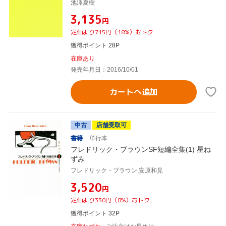
池澤夏樹
¥3,135
円
定価より715円（18%）おトク
獲得ポイント 28P
在庫あり
発売年月日：2016/10/01
カートへ追加
中古
店舗受取可
書籍
単行本
フレドリック・ブラウンSF短編全集(1) 星ね
ずみ
フレドリック・ブラウン,安原和見
¥3,520
円
定価より330円（8%）おトク
獲得ポイント 32P