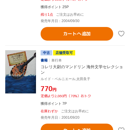
獲得ポイント 25P
残り1点
ご注文はお早めに
発売年月日：2004/09/30
カートへ追加
中古
店舗受取可
書籍
単行本
コレリ大尉のマンドリン 海外文学セレクショ
ン
ルイド・ベルニエール,太田良子
¥770
円
定価より2,860円（78%）おトク
獲得ポイント 7P
在庫わずか
ご注文はお早めに
発売年月日：2001/09/20