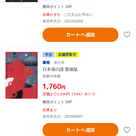
獲得ポイント 16P
在庫わずか
ご注文はお早めに
発売年月日：2023/10/09
カートへ追加
中古
店舗受取可
書籍
単行本
日本扇の謎 愛蔵版
有栖川有栖
¥1,760
円
定価より2,090円（54%）おトク
獲得ポイント 16P
在庫あり
発売年月日：2024/08/07
カートへ追加