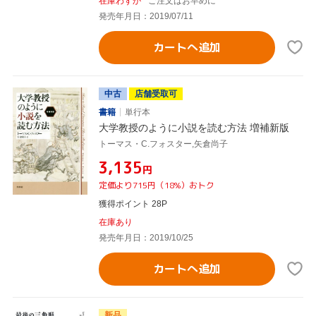
在庫わずか
ご注文はお早めに
発売年月日：2019/07/11
カートへ追加
中古
店舗受取可
書籍
単行本
大学教授のように小説を読む方法 増補新版
トーマス・C.フォスター,矢倉尚子
¥3,135
円
定価より715円（18%）おトク
獲得ポイント 28P
在庫あり
発売年月日：2019/10/25
カートへ追加
新品