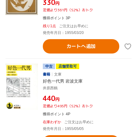
¥330
円
定価より361円（52%）おトク
獲得ポイント 3P
残り1点
ご注文はお早めに
発売年月日：1955/03/20
カートへ追加
中古
店舗受取可
書籍
文庫
好色一代男 岩波文庫
井原西鶴
¥440
円
定価より495円（52%）おトク
獲得ポイント 4P
在庫わずか
ご注文はお早めに
発売年月日：1955/05/05