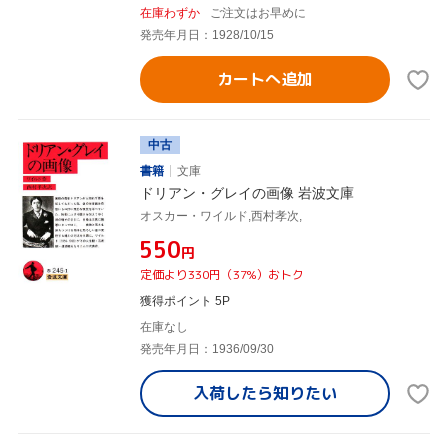
在庫わずか
ご注文はお早めに
発売年月日：1928/10/15
カートへ追加
中古
書籍
文庫
ドリアン・グレイの画像 岩波文庫
オスカー・ワイルド,西村孝次,
¥550
円
定価より330円（37%）おトク
獲得ポイント 5P
在庫なし
発売年月日：1936/09/30
入荷したら
知りたい