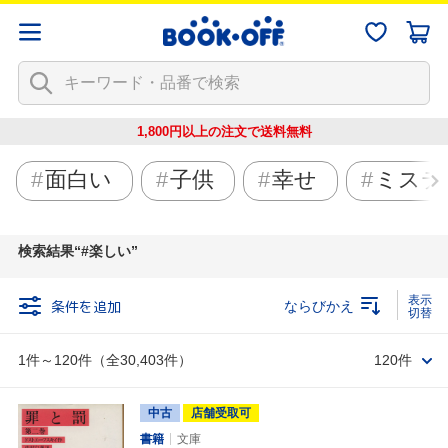
1,800円以上の注文で
送料無料
面白い
子供
幸せ
ミステ
検索結果
#楽しい
条件を追加
ならびかえ
1件～120件（全30,403件）
120件
中古
店舗受取可
書籍
文庫