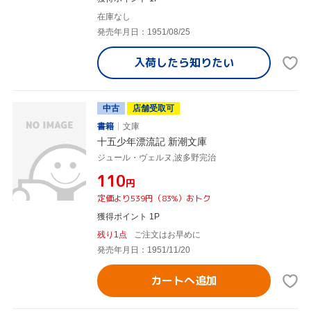
在庫なし
発売年月日：1951/08/25
入荷したら
知りたい
中古
店舗受取可
書籍
文庫
十五少年漂流記 新潮文庫
ジュール・ヴェルヌ,波多野完治
¥110
円
定価より539円（83%）おトク
獲得ポイント 1P
残り1点
ご注文はお早めに
発売年月日：1951/11/20
カートへ追加