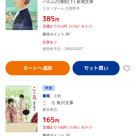
パルムの僧院(下) 新潮文庫
スタンダール,大岡昇平
¥385
円
定価より352円（47%）おトク
獲得ポイント 3P
在庫あり
発売年月日：1951/03/27
カートへ追加
中古
書籍
文庫
こゝろ 角川文庫
夏目漱石
¥165
円
定価より166円（50%）おトク
獲得ポイント 1P