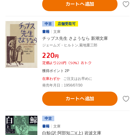
カートへ追加
中古
店舗受取可
書籍
文庫
チップス先生 さようなら 新潮文庫
ジェームズ・ヒルトン,菊地重三郎
¥220
円
定価より220円（50%）おトク
獲得ポイント 2P
在庫わずか
ご注文はお早めに
発売年月日：1956/07/30
カートへ追加
中古
書籍
文庫
白鯨(訳:阿部知二)(上) 岩波文庫