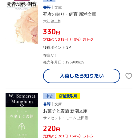
書籍
文庫
死者の奢り・飼育 新潮文庫
大江健三郎
¥330
円
定価より319円（49%）おトク
獲得ポイント 3P
在庫なし
発売年月日：1959/09/29
入荷したら
知りたい
中古
店舗受取可
書籍
文庫
お菓子と麦酒 新潮文庫
サマセット・モーム,上田勤
¥220
円
定価より261円（54%）おトク