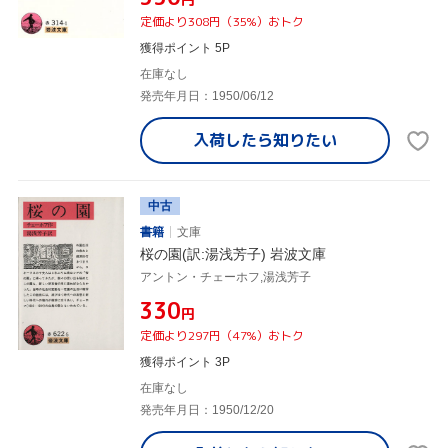
定価より308円（35%）おトク
獲得ポイント 5P
在庫なし
発売年月日：1950/06/12
入荷したら
知りたい
中古
書籍
文庫
桜の園(訳:湯浅芳子) 岩波文庫
アントン・チェーホフ,湯浅芳子
¥330
円
定価より297円（47%）おトク
獲得ポイント 3P
在庫なし
発売年月日：1950/12/20