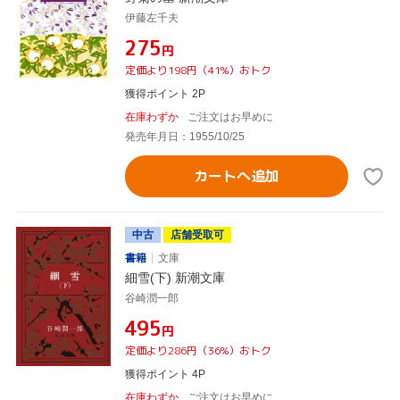
伊藤左千夫
¥275
円
定価より198円（41%）おトク
獲得ポイント 2P
在庫わずか
ご注文はお早めに
発売年月日：1955/10/25
カートへ追加
中古
店舗受取可
書籍
文庫
細雪(下) 新潮文庫
谷崎潤一郎
¥495
円
定価より286円（36%）おトク
獲得ポイント 4P
在庫わずか
ご注文はお早めに