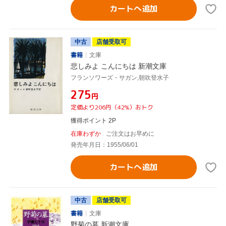
カートへ追加
中古
店舗受取可
書籍
文庫
悲しみよ こんにちは 新潮文庫
フランソワーズ・サガン,朝吹登水子
¥275
円
定価より206円（42%）おトク
獲得ポイント 2P
在庫わずか
ご注文はお早めに
発売年月日：1955/06/01
カートへ追加
中古
店舗受取可
書籍
文庫
野菊の墓 新潮文庫