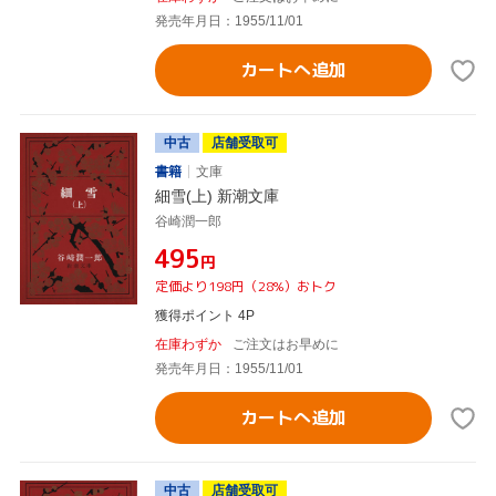
発売年月日：1955/11/01
カートへ追加
中古
店舗受取可
書籍
文庫
細雪(上) 新潮文庫
谷崎潤一郎
¥495
円
定価より198円（28%）おトク
獲得ポイント 4P
在庫わずか
ご注文はお早めに
発売年月日：1955/11/01
カートへ追加
中古
店舗受取可