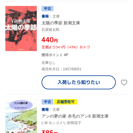
中古
書籍
文庫
太陽の季節 新潮文庫
石原慎太郎
¥440
円
定価より341円（43%）おトク
獲得ポイント 4P
在庫なし
発売年月日：1957/08/01
入荷したら
知りたい
中古
店舗受取可
書籍
文庫
アンの夢の家 赤毛のアン6 新潮文庫
L.M.モンゴメリ,村岡花子
¥385