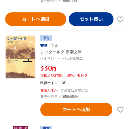
発売年月日：1958/12/01
カートへ追加
中古
書籍
文庫
シッダールタ 新潮文庫
ヘルマン・ヘッセ,高橋健二
¥330
円
定価より275円（45%）おトク
獲得ポイント 3P
在庫わずか
ご注文はお早めに
発売年月日：1959/05/04
カートへ追加
中古