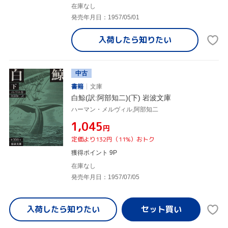
在庫なし
発売年月日：1957/05/01
入荷したら
知りたい
中古
書籍
文庫
白鯨(訳:阿部知二)(下) 岩波文庫
ハーマン・メルヴィル,阿部知二
¥1,045
円
定価より132円（11%）おトク
獲得ポイント 9P
在庫なし
発売年月日：1957/07/05
入荷したら
知りたい