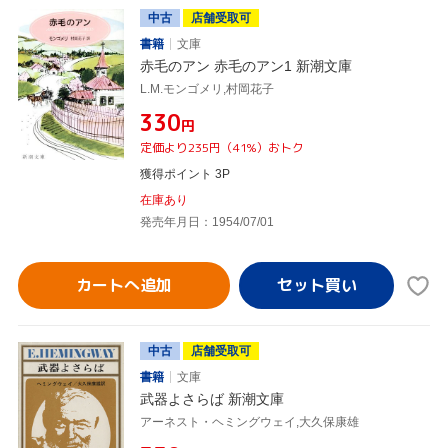
中古
店舗受取可
書籍
文庫
赤毛のアン 赤毛のアン1 新潮文庫
L.M.モンゴメリ,村岡花子
¥330
円
定価より235円（41%）おトク
獲得ポイント 3P
在庫あり
発売年月日：1954/07/01
カートへ追加
中古
店舗受取可
書籍
文庫
武器よさらば 新潮文庫
アーネスト・ヘミングウェイ,大久保康雄