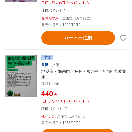
定価より286円（36%）おトク
獲得ポイント 4P
在庫わずか
ご注文はお早めに
発売年月日：1955/12/15
カートへ追加
中古
書籍
文庫
地獄変・邪宗門・好色・薮の中 他七篇 岩波文
庫
芥川龍之介
¥440
円
定価より330円（42%）おトク
獲得ポイント 4P
残り1点
ご注文はお早めに
発売年月日：1956/01/09