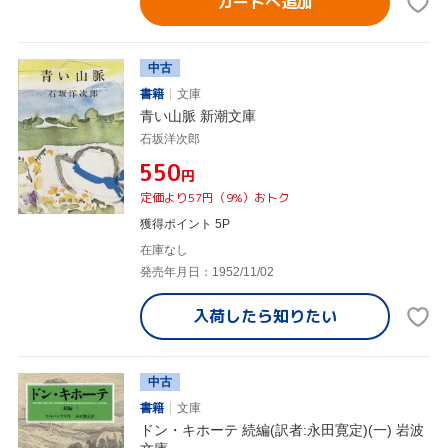
カートへ追加
中古
書籍
文庫
青い山脈 新潮文庫
石坂洋次郎
¥550
円
定価より57円（9%）おトク
獲得ポイント 5P
在庫なし
発売年月日：1952/11/02
入荷したら
知りたい
中古
書籍
文庫
ドン・キホーテ 続編(訳者:永田寛定)(一) 岩波