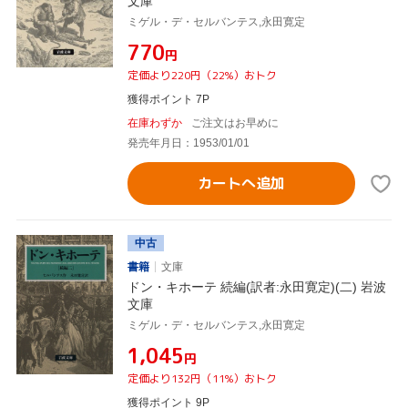
文庫
ミゲル・デ・セルバンテス,永田寛定
¥770
円
定価より220円（22%）おトク
獲得ポイント 7P
在庫わずか
ご注文はお早めに
発売年月日：1953/01/01
カートへ追加
中古
書籍
文庫
ドン・キホーテ 続編(訳者:永田寛定)(二) 岩波
文庫
ミゲル・デ・セルバンテス,永田寛定
¥1,045
円
定価より132円（11%）おトク
獲得ポイント 9P