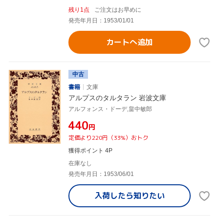
残り1点
ご注文はお早めに
発売年月日：1953/01/01
カートへ追加
中古
書籍
文庫
アルプスのタルタラン 岩波文庫
アルフォンス・ドーデ,畠中敏郎
¥440
円
定価より220円（33%）おトク
獲得ポイント 4P
在庫なし
発売年月日：1953/06/01
入荷したら
知りたい