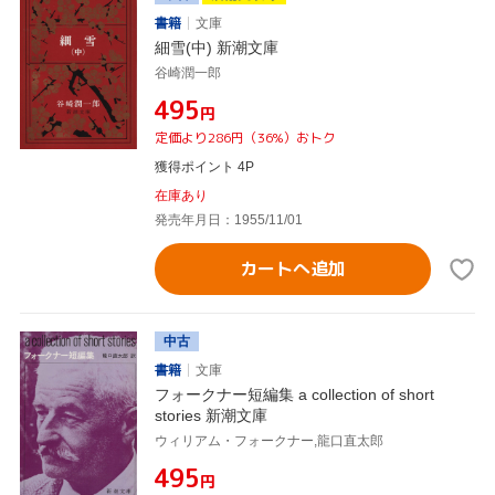
書籍
文庫
細雪(中) 新潮文庫
谷崎潤一郎
¥495
円
定価より286円（36%）おトク
獲得ポイント 4P
在庫あり
発売年月日：1955/11/01
カートへ追加
中古
書籍
文庫
フォークナー短編集 a collection of short
stories 新潮文庫
ウィリアム・フォークナー,龍口直太郎
¥495
円