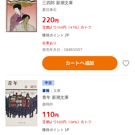
三四郎 新潮文庫
夏目漱石
¥220
円
定価より154円（41%）おトク
獲得ポイント 2P
在庫あり
発売年月日：1948/10/27
カートへ追加
中古
書籍
文庫
青年 新潮文庫
森鴎外
¥110
円
定価より583円（84%）おトク
獲得ポイント 1P