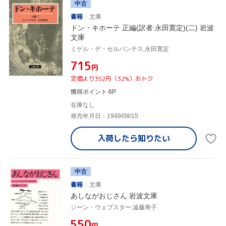
中古
書籍
文庫
ドン・キホーテ 正編(訳者:永田寛定)(二) 岩波
文庫
ミゲル・デ・セルバンテス,永田寛定
¥715
円
定価より352円（32%）おトク
獲得ポイント 6P
在庫なし
発売年月日：1949/08/15
入荷したら
知りたい
中古
書籍
文庫
あしながおじさん 岩波文庫
ジーン・ウェブスター,遠藤寿子
¥550
円