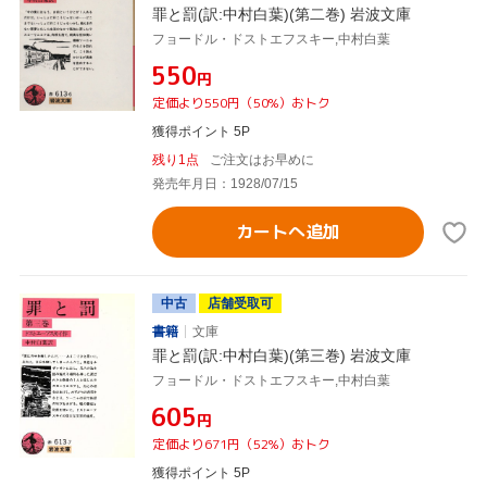
罪と罰(訳:中村白葉)(第二巻) 岩波文庫
フョードル・ドストエフスキー,中村白葉
¥550
円
定価より550円（50%）おトク
獲得ポイント 5P
残り1点
ご注文はお早めに
発売年月日：1928/07/15
カートへ追加
中古
店舗受取可
書籍
文庫
罪と罰(訳:中村白葉)(第三巻) 岩波文庫
フョードル・ドストエフスキー,中村白葉
¥605
円
定価より671円（52%）おトク
獲得ポイント 5P