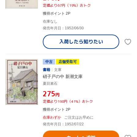
定価より67円（19%）おトク
獲得ポイント 2P
在庫なし
発売年月日：1952/06/30
入荷したら
知りたい
中古
店舗受取可
書籍
文庫
硝子戸の中 新潮文庫
夏目漱石
¥275
円
定価より198円（41%）おトク
獲得ポイント 2P
在庫わずか
ご注文はお早めに
発売年月日：1952/07/22