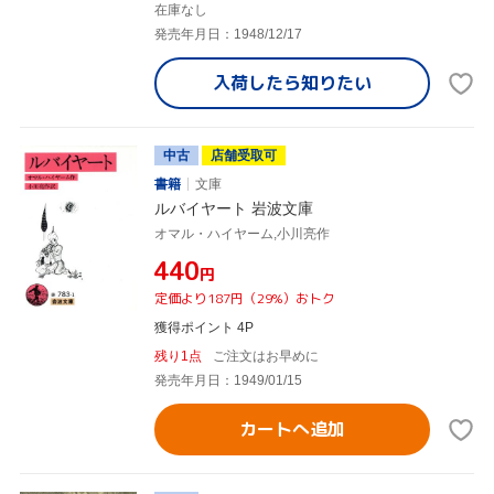
在庫なし
発売年月日：1948/12/17
入荷したら
知りたい
中古
店舗受取可
書籍
文庫
ルバイヤート 岩波文庫
オマル・ハイヤーム,小川亮作
¥440
円
定価より187円（29%）おトク
獲得ポイント 4P
残り1点
ご注文はお早めに
発売年月日：1949/01/15
カートへ追加