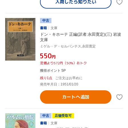
入荷したら
知りたい
中古
書籍
文庫
ドン・キホーテ 正編(訳者:永田寛定)(三) 岩波
文庫
ミゲル・デ・セルバンテス,永田寛定
¥550
円
定価より572円（50%）おトク
獲得ポイント 5P
残り1点
ご注文はお早めに
発売年月日：1951/01/20
カートへ追加
中古
店舗受取可
書籍
文庫