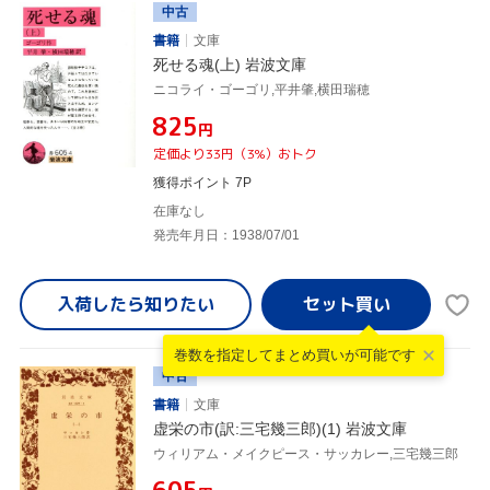
中古
書籍
文庫
死せる魂(上) 岩波文庫
ニコライ・ゴーゴリ,平井肇,横田瑞穂
¥825
円
定価より33円（3%）おトク
獲得ポイント 7P
在庫なし
発売年月日：1938/07/01
入荷したら
知りたい
巻数を指定して
まとめ買いが可能です
中古
書籍
文庫
虚栄の市(訳:三宅幾三郎)(1) 岩波文庫
ウィリアム・メイクピース・サッカレー,三宅幾三郎