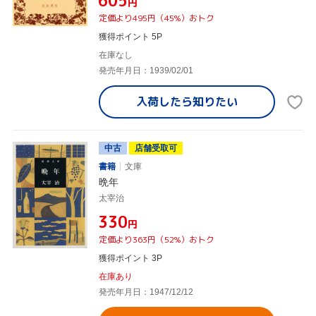
¥605
円
定価より495円（45%）おトク
獲得ポイント 5P
在庫なし
発売年月日：1939/02/01
入荷したら
知りたい
中古
店舗受取可
書籍
文庫
晩年
太宰治
¥330
円
定価より363円（52%）おトク
獲得ポイント 3P
在庫あり
発売年月日：1947/12/12