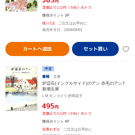
円
定価より222円（36%）おトク
獲得ポイント 3P
残り1点
ご注文はお早めに
発売年月日：1958/08/01
カートへ追加
中古
書籍
文庫
炉辺荘(イングルサイド)のアン 赤毛のアン7
新潮文庫
L.M.モンゴメリ,村岡花子
¥495
円
定価より322円（39%）おトク
獲得ポイント 4P
在庫わずか
ご注文はお早めに