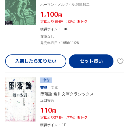
ハーマン・メルヴィル,阿部知二
¥1,100
円
定価より154円（12%）おトク
獲得ポイント 10P
在庫なし
発売年月日：1956/11/26
入荷したら
知りたい
中古
書籍
文庫
堕落論 角川文庫クラシックス
坂口安吾
¥110
円
定価より371円（77%）おトク
獲得ポイント 1P