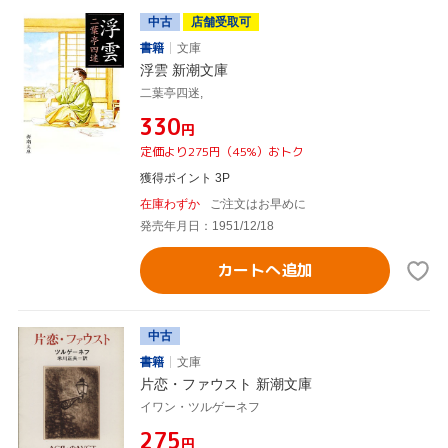
中古
店舗受取可
書籍
文庫
浮雲 新潮文庫
二葉亭四迷,
¥330
円
定価より275円（45%）おトク
獲得ポイント 3P
在庫わずか
ご注文はお早めに
発売年月日：1951/12/18
カートへ追加
中古
書籍
文庫
片恋・ファウスト 新潮文庫
イワン・ツルゲーネフ
¥275
円