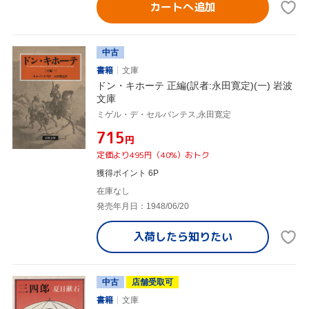
カートへ追加
中古
書籍
文庫
ドン・キホーテ 正編(訳者:永田寛定)(一) 岩波
文庫
ミゲル・デ・セルバンテス,永田寛定
¥715
円
定価より495円（40%）おトク
獲得ポイント 6P
在庫なし
発売年月日：1948/06/20
入荷したら
知りたい
中古
店舗受取可
書籍
文庫