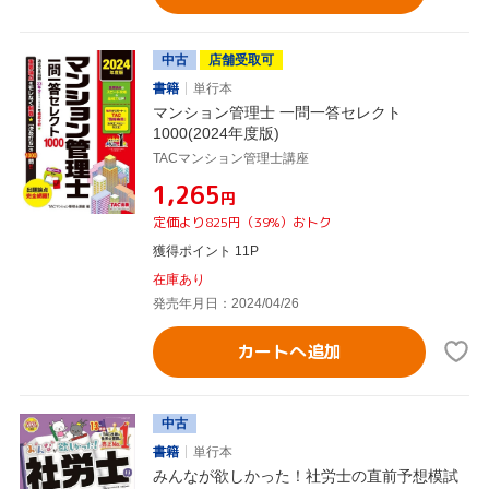
中古
店舗受取可
書籍
単行本
マンション管理士 一問一答セレクト
1000(2024年度版)
TACマンション管理士講座
¥1,265
円
定価より825円（39%）おトク
獲得ポイント 11P
在庫あり
発売年月日：2024/04/26
カートへ追加
中古
書籍
単行本
みんなが欲しかった！社労士の直前予想模試