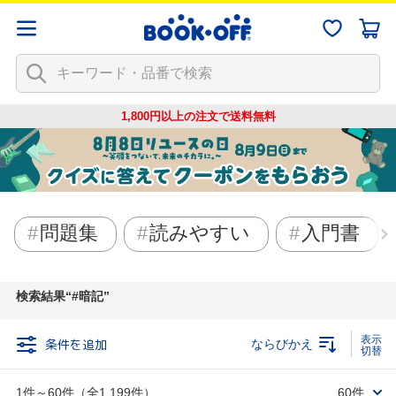
1,800円以上の注文で
送料無料
問題集
読みやすい
入門書
検索結果
#暗記
条件を追加
ならびかえ
1件～60件（全1,199件）
60件