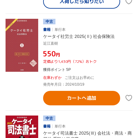
入荷したら
知りたい
中古
書籍
単行本
ケータイ社労士 2025(Ⅱ) 社会保険法
近江直樹
¥550
円
定価より1,430円（72%）おトク
獲得ポイント 5P
在庫わずか
ご注文はお早めに
発売年月日：2024/10/19
カートへ追加
中古
書籍
単行本
ケータイ司法書士 2025(Ⅲ) 会社法・商法・商