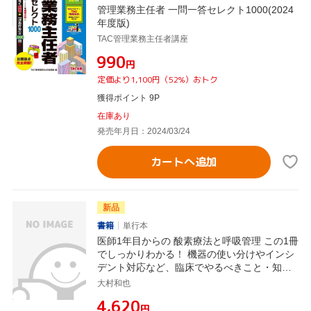
管理業務主任者 一問一答セレクト1000(2024
年度版)
TAC管理業務主任者講座
¥990
円
定価より1,100円（52%）おトク
獲得ポイント 9P
在庫あり
発売年月日：2024/03/24
カートへ追加
新品
書籍
単行本
医師1年目からの 酸素療法と呼吸管理 この1冊
でしっかりわかる！ 機器の使い分けやインシ
デント対応など、臨床でやるべきこと・知っ
ておくべき知識を網羅
大村和也
¥4,620
円