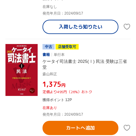
在庫なし
発売年月日：2024/09/17
入荷したら
知りたい
中古
店舗受取可
書籍
単行本
ケータイ司法書士 2025(Ⅰ) 民法 受験は三省
堂
森山和正
¥1,375
円
定価より495円（26%）おトク
獲得ポイント 12P
在庫あり
発売年月日：2024/09/17
カートへ追加