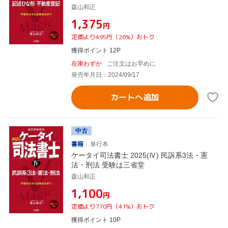
森山和正
¥1,375
円
定価より495円（26%）おトク
獲得ポイント 12P
在庫わずか
ご注文はお早めに
発売年月日：2024/09/17
カートへ追加
中古
書籍
単行本
ケータイ司法書士 2025(Ⅳ) 民訴系3法・憲
法・刑法 受験は三省堂
森山和正
¥1,100
円
定価より770円（41%）おトク
獲得ポイント 10P