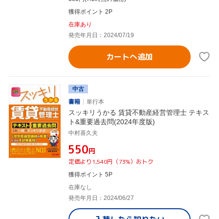
獲得ポイント 2P
在庫あり
発売年月日：2024/07/19
カートへ追加
中古
書籍
単行本
スッキリうかる 賃貸不動産経営管理士 テキス
ト&重要過去問(2024年度版)
中村喜久夫
¥550
円
定価より1,540円（73%）おトク
獲得ポイント 5P
在庫なし
発売年月日：2024/06/27