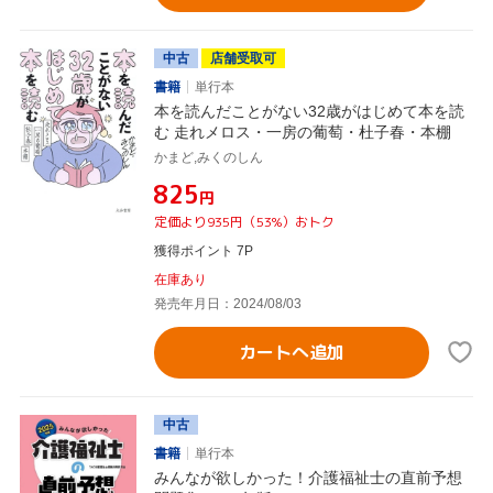
中古
店舗受取可
書籍
単行本
本を読んだことがない32歳がはじめて本を読
む 走れメロス・一房の葡萄・杜子春・本棚
かまど,みくのしん
¥825
円
定価より935円（53%）おトク
獲得ポイント 7P
在庫あり
発売年月日：2024/08/03
カートへ追加
中古
書籍
単行本
みんなが欲しかった！介護福祉士の直前予想