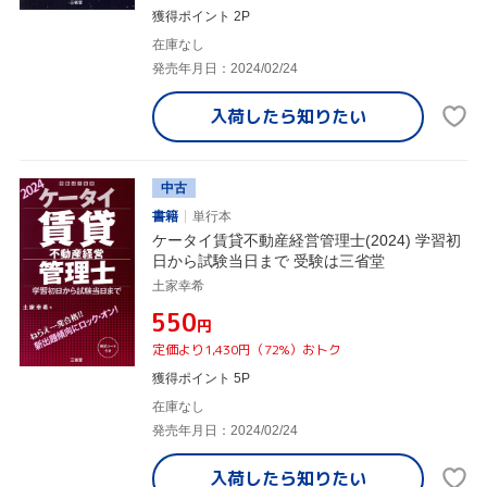
獲得ポイント 2P
在庫なし
発売年月日：2024/02/24
入荷したら
知りたい
中古
書籍
単行本
ケータイ賃貸不動産経営管理士(2024) 学習初
日から試験当日まで 受験は三省堂
土家幸希
¥550
円
定価より1,430円（72%）おトク
獲得ポイント 5P
在庫なし
発売年月日：2024/02/24
入荷したら
知りたい