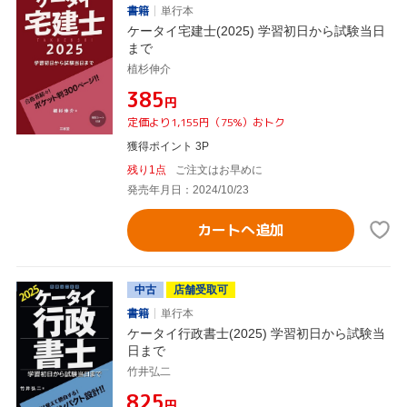
書籍
単行本
ケータイ宅建士(2025) 学習初日から試験当日
まで
植杉伸介
¥385
円
定価より1,155円（75%）おトク
獲得ポイント 3P
残り1点
ご注文はお早めに
発売年月日：2024/10/23
カートへ追加
中古
店舗受取可
書籍
単行本
ケータイ行政書士(2025) 学習初日から試験当
日まで
竹井弘二
¥825
円