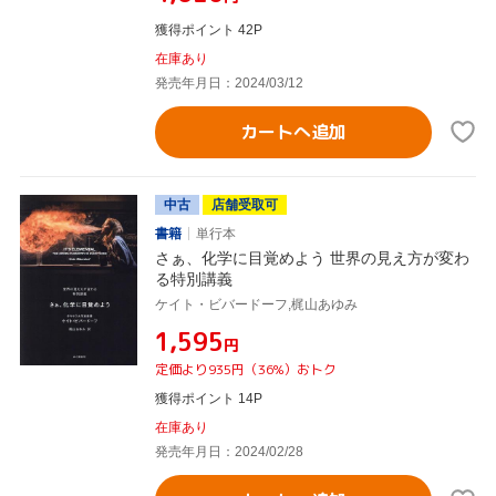
獲得ポイント 42P
在庫あり
発売年月日：2024/03/12
カートへ追加
中古
店舗受取可
書籍
単行本
さぁ、化学に目覚めよう 世界の見え方が変わ
る特別講義
ケイト・ビバードーフ,梶山あゆみ
¥1,595
円
定価より935円（36%）おトク
獲得ポイント 14P
在庫あり
発売年月日：2024/02/28