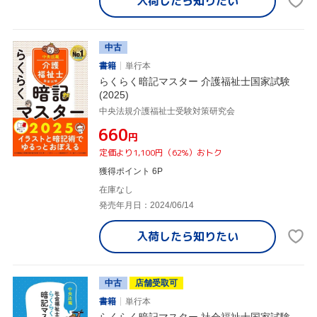
入荷したら
知りたい
中古
書籍
単行本
らくらく暗記マスター 介護福祉士国家試験
(2025)
中央法規介護福祉士受験対策研究会
¥660
円
定価より1,100円（62%）おトク
獲得ポイント 6P
在庫なし
発売年月日：2024/06/14
入荷したら
知りたい
中古
店舗受取可
書籍
単行本
らくらく暗記マスター 社会福祉士国家試験