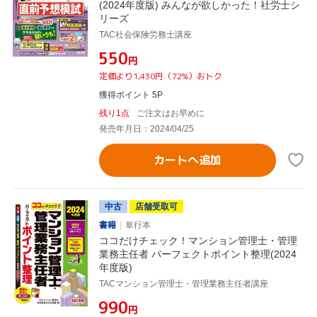
(2024年度版) みんなが欲しかった！社労士シ
リーズ
TAC社会保険労務士講座
¥550
円
定価より1,430円（72%）おトク
獲得ポイント 5P
残り1点
ご注文はお早めに
発売年月日：2024/04/25
カートへ追加
中古
店舗受取可
書籍
単行本
ココだけチェック！マンション管理士・管理
業務主任者 パーフェクトポイント整理(2024
年度版)
TACマンション管理士・管理業務主任者講座
¥990
円