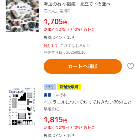
海辺の石 小図鑑・見立て・石並べ
石の人,川端清司
¥1,705
円
定価より275円（13%）おトク
獲得ポイント 15P
残り1点
ご注文はお早めに
発売年月日：2025/03/10
カートへ追加
中古
店舗受取可
書籍
単行本
イスラエルについて知っておきたい30のこと
早尾貴紀
¥1,815
円
定価より275円（13%）おトク
獲得ポイント 16P