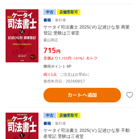
中古
店舗受取可
書籍
単行本
ケータイ司法書士 2025(Ⅵ) 記述ひな形 商業
登記 受験は三省堂
森山和正
¥715
円
定価より1,155円（61%）おトク
獲得ポイント 6P
残り1点
ご注文はお早めに
発売年月日：2024/09/17
カートへ追加
中古
店舗受取可
書籍
単行本
ケータイ司法書士 2025(Ⅴ) 記述ひな形 不動
産登記 受験は三省堂