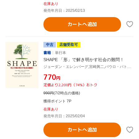
在庫あり
発売年月日：2025/02/13
カートへ追加
中古
店舗受取可
書籍
単行本
SHAPE 「形」で解き明かす社会の難問！
ジョーダン・エレンバーグ,宮崎興二,パウロ・パトラシュク
¥770
円
定価より2,200円（74%）おトク
990
円
(7/2時点の価格)
獲得ポイント 7P
在庫あり
発売年月日：2025/02/04
カートへ追加