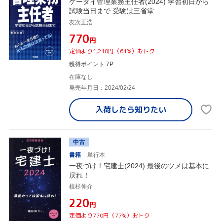
ケータイ管理業務主任者(2024) 学習初日から
試験当日まで 受験は三省堂
友次正浩
¥770
円
定価より1,210円（61%）おトク
獲得ポイント 7P
在庫なし
発売年月日：2024/02/24
入荷したら
知りたい
中古
書籍
単行本
一夜づけ！宅建士(2024) 最後のツメは基本に
戻れ！
植杉伸介
¥220
円
定価より770円（77%）おトク