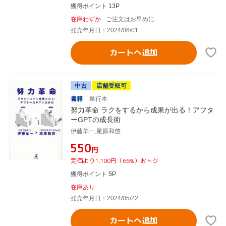
獲得ポイント 13P
在庫わずか
ご注文はお早めに
発売年月日：2024/06/01
カートへ追加
中古
店舗受取可
書籍
単行本
努力革命 ラクをするから成果が出る！アフタ
ーGPTの成長術
伊藤羊一,尾原和啓
¥550
円
定価より1,100円（66%）おトク
獲得ポイント 5P
在庫あり
発売年月日：2024/05/22
カートへ追加