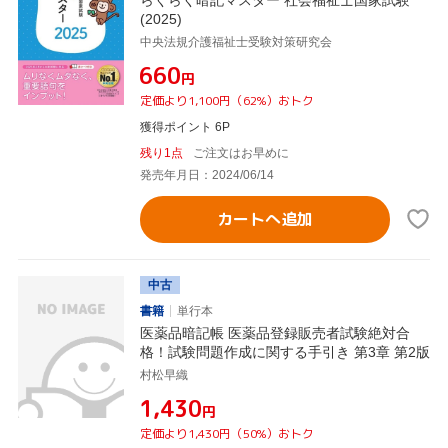
(2025)
中央法規介護福祉士受験対策研究会
¥660
円
定価より1,100円（62%）おトク
獲得ポイント 6P
残り1点
ご注文はお早めに
発売年月日：2024/06/14
カートへ追加
中古
書籍
単行本
医薬品暗記帳 医薬品登録販売者試験絶対合
格！試験問題作成に関する手引き 第3章 第2版
村松早織
¥1,430
円
定価より1,430円（50%）おトク