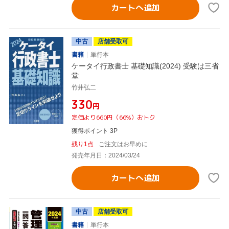
カートへ追加
中古
店舗受取可
書籍
単行本
ケータイ行政書士 基礎知識(2024) 受験は三省
堂
竹井弘二
¥330
円
定価より660円（66%）おトク
獲得ポイント 3P
残り1点
ご注文はお早めに
発売年月日：2024/03/24
カートへ追加
中古
店舗受取可
書籍
単行本