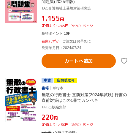
問題集(2025年版)
TAC介護福祉士受験対策研究会
¥1,155
円
定価より1,705円（59%）おトク
獲得ポイント 10P
在庫わずか
ご注文はお早めに
発売年月日：2024/07/24
カートへ追加
中古
店舗受取可
書籍
単行本
無敵の行政書士 直前対策(2024年試験) 行書の
直前対策はこの1冊でカンペキ！
TAC出版編集部
¥220
円
定価より1,430円（86%）おトク
385
円
(7/2時点の価格)