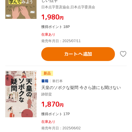
しい点字
日本点字普及協会,日本点字委員会
¥1,980
円
獲得ポイント 18P
在庫あり
発売年月日：2025/07/11
カートへ追加
新品
書籍
単行本
天皇のソボクな疑問 今さら誰にも聞けない
跡部蛮
¥1,870
円
獲得ポイント 17P
在庫あり
発売年月日：2025/06/02