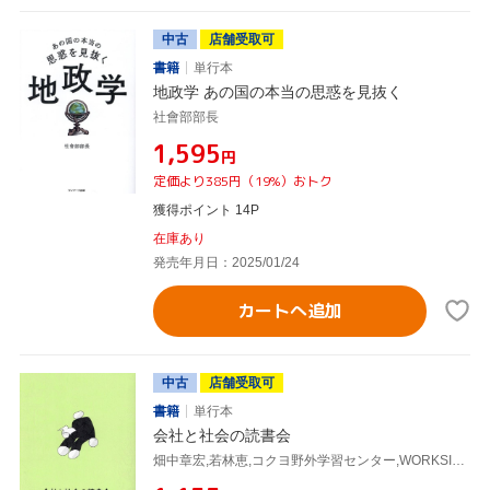
中古
店舗受取可
書籍
単行本
地政学 あの国の本当の思惑を見抜く
社會部部長
¥1,595
円
定価より385円（19%）おトク
獲得ポイント 14P
在庫あり
発売年月日：2025/01/24
カートへ追加
中古
店舗受取可
書籍
単行本
会社と社会の読書会
畑中章宏,若林恵,コクヨ野外学習センター,WORKSIGHT,山下正太郎