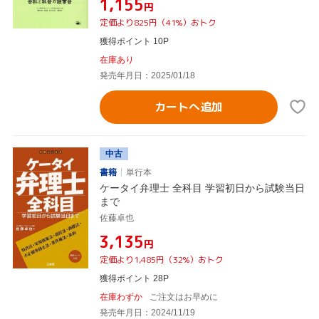
¥1,155
円
定価より825円（41%）おトク
獲得ポイント 10P
在庫あり
発売年月日：2025/01/18
カートへ追加
中古
書籍
単行本
ケータイ弁理士 全科目 学習初日から試験当日
まで
佐藤卓也
¥3,135
円
定価より1,485円（32%）おトク
獲得ポイント 28P
在庫わずか
ご注文はお早めに
発売年月日：2024/11/19