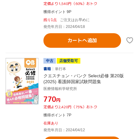
定価より1,540円（60%）おトク
獲得ポイント 9P
残り1点
ご注文はお早めに
発売年月日：2024/04/18
カートへ追加
中古
店舗受取可
書籍
単行本
クエスチョン・バンク Select必修 第20版
(2025) 看護師国家試験問題集
医療情報科学研究所
¥770
円
定価より2,420円（75%）おトク
獲得ポイント 7P
在庫あり
発売年月日：2024/04/12