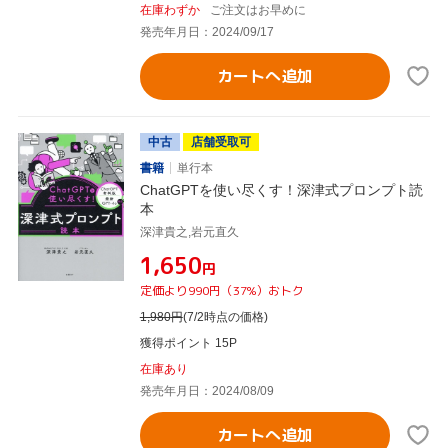
在庫わずか
ご注文はお早めに
発売年月日：2024/09/17
カートへ追加
中古
店舗受取可
書籍
単行本
ChatGPTを使い尽くす！深津式プロンプト読
本
深津貴之,岩元直久
¥1,650
円
定価より990円（37%）おトク
1,980
円
(7/2時点の価格)
獲得ポイント 15P
在庫あり
発売年月日：2024/08/09
カートへ追加