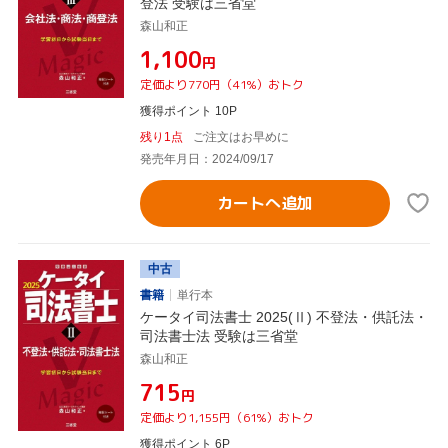
登法 受験は三省堂
森山和正
¥1,100
円
定価より770円（41%）おトク
獲得ポイント 10P
残り1点
ご注文はお早めに
発売年月日：2024/09/17
カートへ追加
中古
書籍
単行本
ケータイ司法書士 2025(Ⅱ) 不登法・供託法・
司法書士法 受験は三省堂
森山和正
¥715
円
定価より1,155円（61%）おトク
獲得ポイント 6P