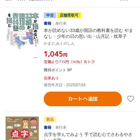
中古
店舗受取可
書籍
単行本
本が読めない33歳が国語の教科書を読む やま
なし・少年の日の思い出・山月記・枕草子
かまど,みくのしん
¥1,045
円
定価より715円（40%）おトク
獲得ポイント 9P
在庫あり
発売年月日：2025/07/16
カートへ追加
新品
書籍
単行本
点字を学んでみよう 手で読む心でさわるやさ