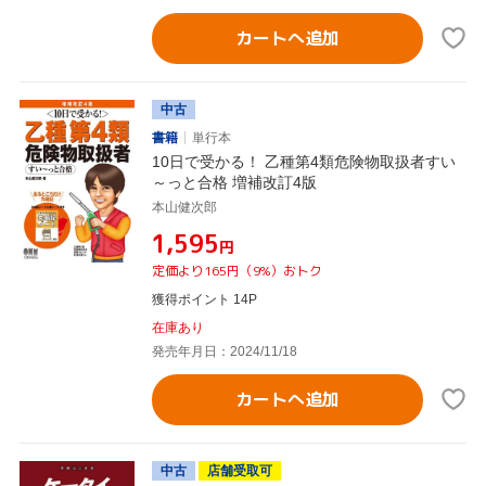
カートへ追加
中古
書籍
単行本
10日で受かる！ 乙種第4類危険物取扱者すい
～っと合格 増補改訂4版
本山健次郎
¥1,595
円
定価より165円（9%）おトク
獲得ポイント 14P
在庫あり
発売年月日：2024/11/18
カートへ追加
中古
店舗受取可