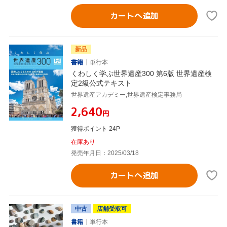
カートへ追加
新品
書籍
単行本
くわしく学ぶ世界遺産300 第6版 世界遺産検
定2級公式テキスト
世界遺産アカデミー,世界遺産検定事務局
¥2,640
円
獲得ポイント 24P
在庫あり
発売年月日：2025/03/18
カートへ追加
中古
店舗受取可
書籍
単行本