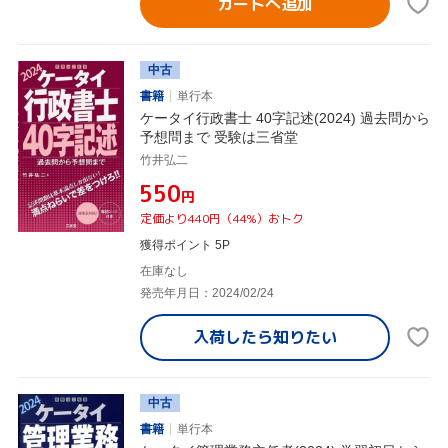
カートへ追加
中古
書籍
単行本
ケータイ行政書士 40字記述(2024) 過去問から
予想問まで 受験は三省堂
竹井弘二
¥550
円
定価より440円（44%）おトク
獲得ポイント 5P
在庫なし
発売年月日：2024/02/24
入荷したら
知りたい
中古
書籍
単行本