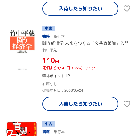
入荷したら
知りたい
中古
書籍
単行本
闘う経済学 未来をつくる「公共政策論」入門
竹中平蔵
¥110
円
定価より1,540円（93%）おトク
獲得ポイント 1P
在庫なし
発売年月日：2008/05/24
入荷したら
知りたい
中古
書籍
単行本