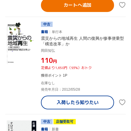
カートへ追加
中古
書籍
単行本
震災からの地域再生 人間の復興か惨事便乗型
「構造改革」か
岡田知弘
¥110
円
定価より1,650円（93%）おトク
獲得ポイント 1P
在庫なし
発売年月日：2012/05/28
入荷したら
知りたい
中古
店舗受取可
書籍
新書