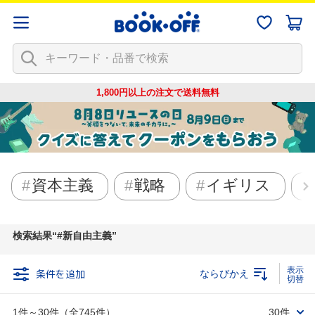
1,800円以上の注文で
送料無料
資本主義
戦略
イギリス
検索結果
#新自由主義
条件を追加
ならびかえ
1件～30件（全745件）
30件