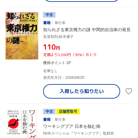
中古
書籍
単行本
知られざる東京権力の謎 中間的自治体の発見
安達智則,鈴木優子
¥110
円
定価より2,090円（95%）おトク
獲得ポイント 1P
在庫なし
発売年月日：2006/08/20
入荷したら
知りたい
中古
店舗受取可
書籍
単行本
ワーキングプア 日本を蝕む病
NHKスペシャル『ワーキングプア』取材班