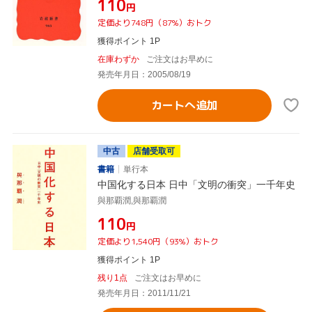
¥110
円
定価より748円（87%）おトク
獲得ポイント 1P
在庫わずか
ご注文はお早めに
発売年月日：2005/08/19
カートへ追加
中古
店舗受取可
書籍
単行本
中国化する日本 日中「文明の衝突」一千年史
與那覇潤,與那覇潤
¥110
円
定価より1,540円（93%）おトク
獲得ポイント 1P
残り1点
ご注文はお早めに
発売年月日：2011/11/21