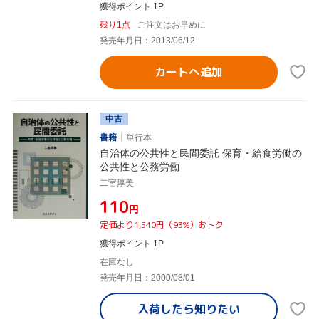
獲得ポイント 1P
残り1点
ご注文はお早めに
発売年月日：2013/06/12
カートへ追加
中古
書籍
単行本
自治体の公共性と民間委託 保育・給食労働の
公共性と公務労働
二宮厚美
¥110
円
定価より1,540円（93%）おトク
獲得ポイント 1P
在庫なし
発売年月日：2000/08/01
入荷したら
知りたい