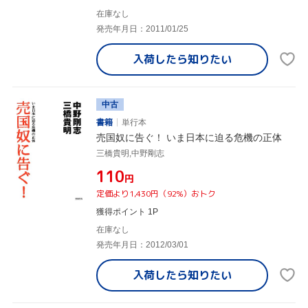
在庫なし
発売年月日：2011/01/25
入荷したら
知りたい
中古
書籍
単行本
売国奴に告ぐ！ いま日本に迫る危機の正体
三橋貴明,中野剛志
¥110
円
定価より1,430円（92%）おトク
獲得ポイント 1P
在庫なし
発売年月日：2012/03/01
入荷したら
知りたい