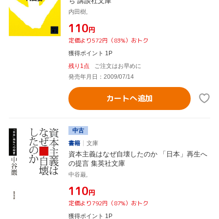
ち 講談社文庫
内田樹,
¥110
円
定価より572円（83%）おトク
獲得ポイント 1P
残り1点
ご注文はお早めに
発売年月日：2009/07/14
カートへ追加
中古
書籍
文庫
資本主義はなぜ自壊したのか 「日本」再生へ
の提言 集英社文庫
中谷巌,
¥110
円
定価より792円（87%）おトク
獲得ポイント 1P