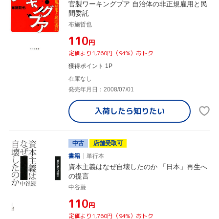
官製ワーキングプア 自治体の非正規雇用と民
間委託
布施哲也
¥110
円
定価より1,760円（94%）おトク
獲得ポイント 1P
在庫なし
発売年月日：2008/07/01
入荷したら
知りたい
中古
店舗受取可
書籍
単行本
資本主義はなぜ自壊したのか 「日本」再生へ
の提言
中谷巌
¥110
円
定価より1,760円（94%）おトク