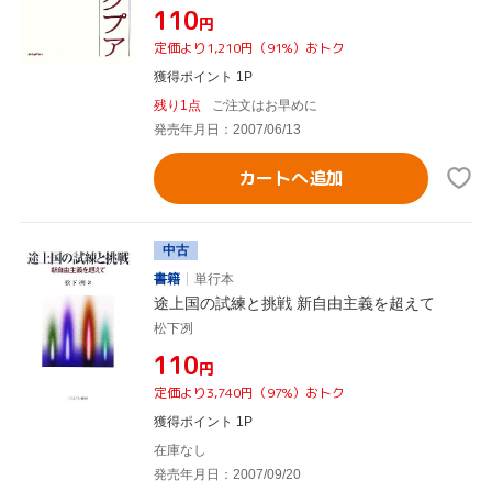
¥110
円
定価より1,210円（91%）おトク
獲得ポイント 1P
残り1点
ご注文はお早めに
発売年月日：2007/06/13
カートへ追加
中古
書籍
単行本
途上国の試練と挑戦 新自由主義を超えて
松下冽
¥110
円
定価より3,740円（97%）おトク
獲得ポイント 1P
在庫なし
発売年月日：2007/09/20