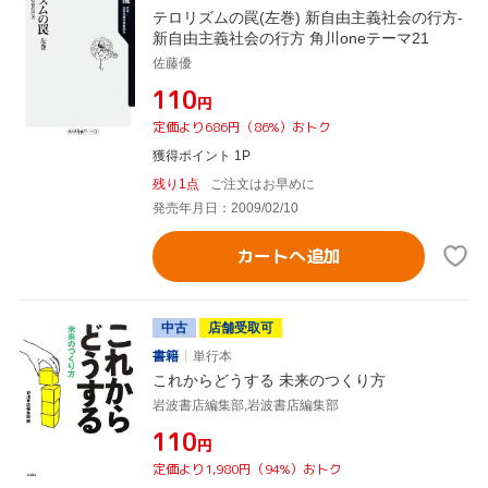
テロリズムの罠(左巻) 新自由主義社会の行方-
新自由主義社会の行方 角川oneテーマ21
佐藤優
¥110
円
定価より686円（86%）おトク
獲得ポイント 1P
残り1点
ご注文はお早めに
発売年月日：2009/02/10
カートへ追加
中古
店舗受取可
書籍
単行本
これからどうする 未来のつくり方
岩波書店編集部,岩波書店編集部
¥110
円
定価より1,980円（94%）おトク