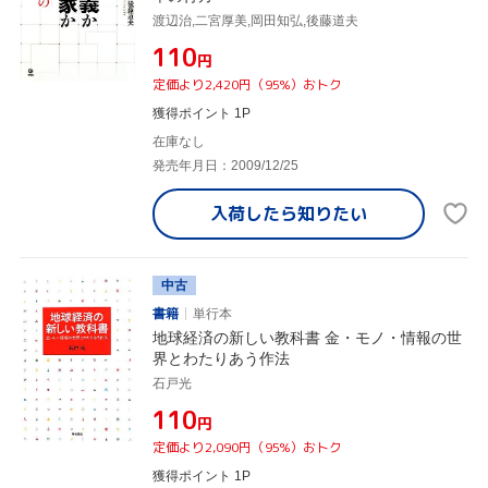
渡辺治,二宮厚美,岡田知弘,後藤道夫
¥110
円
定価より2,420円（95%）おトク
獲得ポイント 1P
在庫なし
発売年月日：2009/12/25
入荷したら
知りたい
中古
書籍
単行本
地球経済の新しい教科書 金・モノ・情報の世
界とわたりあう作法
石戸光
¥110
円
定価より2,090円（95%）おトク
獲得ポイント 1P