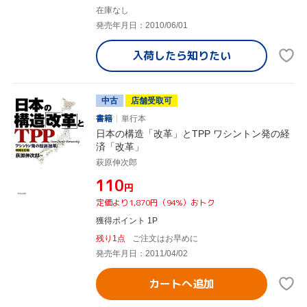
在庫なし
発売年月日：2010/06/01
入荷したら
知りたい
中古
店舗受取可
書籍
単行本
日本の構造「改革」とTPP ワシントン発の経
済「改革」
萩原伸次郎
¥110
円
定価より1,870円（94%）おトク
獲得ポイント 1P
残り1点
ご注文はお早めに
発売年月日：2011/04/02
カートへ追加