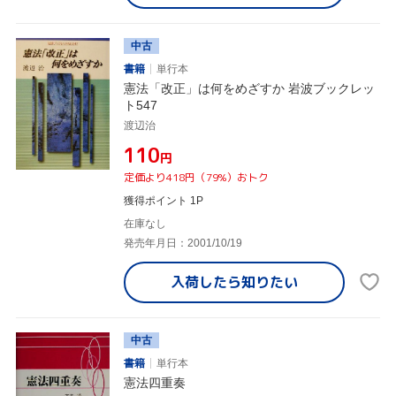
中古
書籍
単行本
憲法「改正」は何をめざすか 岩波ブックレッ
ト547
渡辺治
¥110
円
定価より418円（79%）おトク
獲得ポイント 1P
在庫なし
発売年月日：2001/10/19
入荷したら
知りたい
中古
書籍
単行本
憲法四重奏