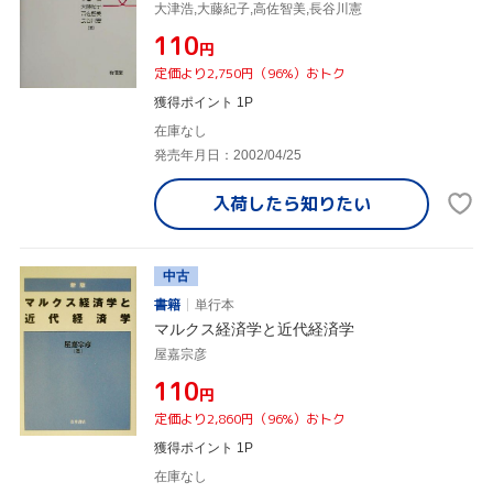
大津浩,大藤紀子,高佐智美,長谷川憲
¥110
円
定価より2,750円（96%）おトク
獲得ポイント 1P
在庫なし
発売年月日：2002/04/25
入荷したら
知りたい
中古
書籍
単行本
マルクス経済学と近代経済学
屋嘉宗彦
¥110
円
定価より2,860円（96%）おトク
獲得ポイント 1P
在庫なし