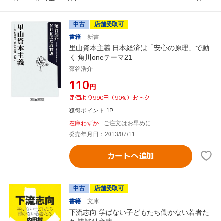
中古
店舗受取可
書籍
新書
里山資本主義 日本経済は「安心の原理」で動
く 角川oneテーマ21
藻谷浩介
¥110
円
定価より990円（90%）おトク
獲得ポイント 1P
在庫わずか
ご注文はお早めに
発売年月日：2013/07/11
カートへ追加
中古
店舗受取可
書籍
文庫
下流志向 学ばない子どもたち働かない若者た