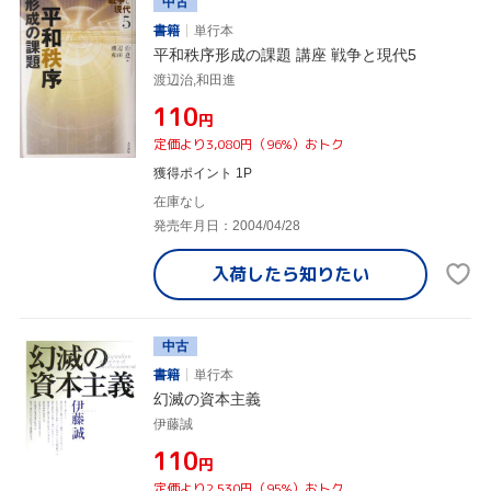
中古
書籍
単行本
平和秩序形成の課題 講座 戦争と現代5
渡辺治,和田進
¥110
円
定価より3,080円（96%）おトク
獲得ポイント 1P
在庫なし
発売年月日：2004/04/28
入荷したら
知りたい
中古
書籍
単行本
幻滅の資本主義
伊藤誠
¥110
円
定価より2,530円（95%）おトク