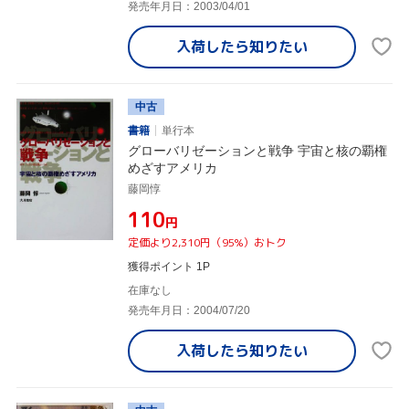
発売年月日：2003/04/01
入荷したら
知りたい
中古
書籍
単行本
グローバリゼーションと戦争 宇宙と核の覇権
めざすアメリカ
藤岡惇
¥110
円
定価より2,310円（95%）おトク
獲得ポイント 1P
在庫なし
発売年月日：2004/07/20
入荷したら
知りたい