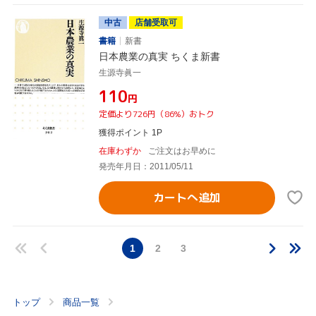
中古
店舗受取可
書籍
新書
日本農業の真実 ちくま新書
生源寺眞一
¥110
円
定価より726円（86%）おトク
獲得ポイント 1P
在庫わずか
ご注文はお早めに
発売年月日：2011/05/11
カートへ追加
1
2
3
トップ
商品一覧