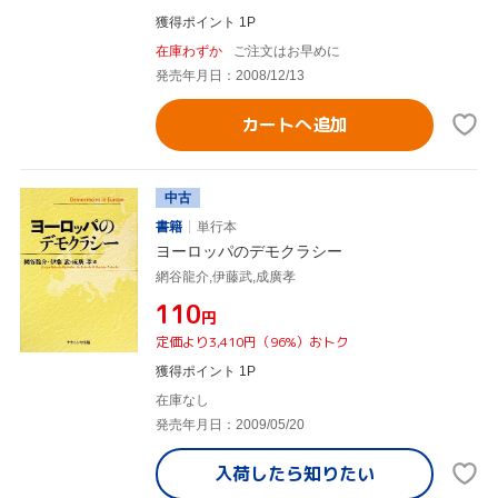
獲得ポイント 1P
在庫わずか
ご注文はお早めに
発売年月日：2008/12/13
カートへ追加
中古
書籍
単行本
ヨーロッパのデモクラシー
網谷龍介,伊藤武,成廣孝
¥110
円
定価より3,410円（96%）おトク
獲得ポイント 1P
在庫なし
発売年月日：2009/05/20
入荷したら
知りたい