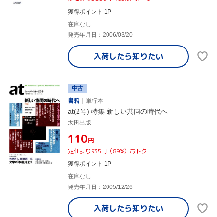
獲得ポイント 1P
在庫なし
発売年月日：2006/03/20
入荷したら
知りたい
中古
書籍
単行本
at(2号) 特集 新しい共同の時代へ
太田出版
¥110
円
定価より935円（89%）おトク
獲得ポイント 1P
在庫なし
発売年月日：2005/12/26
入荷したら
知りたい