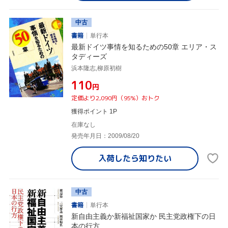
中古
書籍
単行本
最新ドイツ事情を知るための50章 エリア・ス
タディーズ
浜本隆志,柳原初樹
¥110
円
定価より2,090円（95%）おトク
獲得ポイント 1P
在庫なし
発売年月日：2009/08/20
入荷したら
知りたい
中古
書籍
単行本
新自由主義か新福祉国家か 民主党政権下の日
本の行方