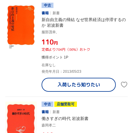
中古
書籍
新書
新自由主義の帰結 なぜ世界経済は停滞するの
か 岩波新書
服部茂幸,
¥110
円
定価より704円（86%）おトク
獲得ポイント 1P
在庫なし
発売年月日：2013/05/23
入荷したら
知りたい
中古
店舗受取可
書籍
新書
働きすぎの時代 岩波新書
森岡孝二