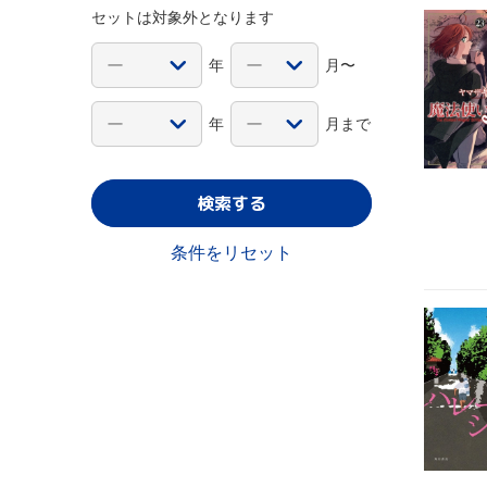
セットは対象外となります
年
月〜
年
月まで
検索する
条件をリセット