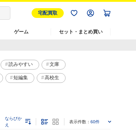
宅配買取
ゲーム
セット・まとめ買い
読みやすい
文庫
短編集
高校生
ならびか
表示件数：
60件
え