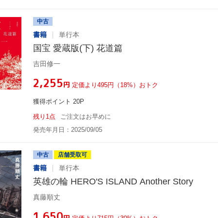
中古
書籍
単行本
国宝 愛蔵版(下) 花道篇
吉田修一
¥2,255
円
定価より495円（18%）おトク
獲得ポイント 20P
残り1点
ご注文はお早めに
発売年月日：2025/09/05
中古
店舗受取可
書籍
単行本
英雄の輪 HERO'S ISLAND Another Story
真藤順丈
¥1,650
円