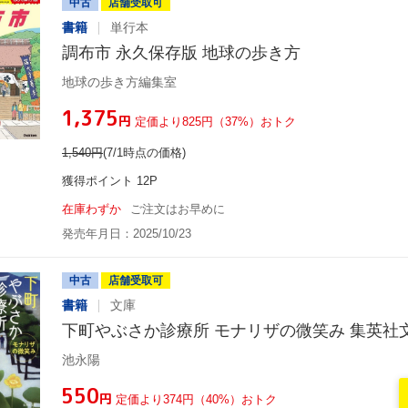
中古
店舗受取可
書籍
単行本
調布市 永久保存版 地球の歩き方
地球の歩き方編集室
¥1,375
円
定価より825円（37%）おトク
1,540
円
(7/1時点の価格)
獲得ポイント 12P
在庫わずか
ご注文はお早めに
発売年月日：2025/10/23
中古
店舗受取可
書籍
文庫
下町やぶさか診療所 モナリザの微笑み 集英社
池永陽
¥550
円
定価より374円（40%）おトク