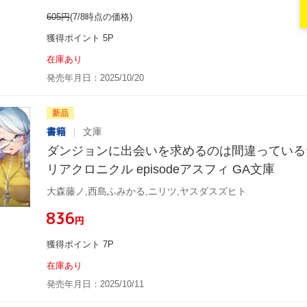
605
円
(7/8時点の価格)
獲得ポイント 5P
在庫あり
発売年月日：2025/10/20
新品
書籍
文庫
ダンジョンに出会いを求めるのは間違っている
リアクロニクル episodeアスフィ GA文庫
大森藤ノ,西島ふみかる,ニリツ,ヤスダスズヒト
¥836
円
獲得ポイント 7P
在庫あり
発売年月日：2025/10/11