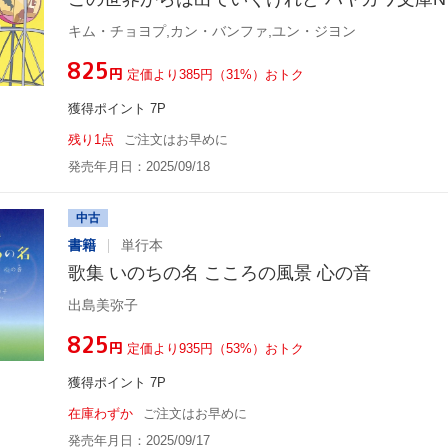
キム・チョヨプ,カン・バンファ,ユン・ジヨン
¥825
円
定価より385円（31%）おトク
獲得ポイント 7P
残り1点
ご注文はお早めに
発売年月日：2025/09/18
中古
書籍
単行本
歌集 いのちの名 こころの風景 心の音
出島美弥子
¥825
円
定価より935円（53%）おトク
獲得ポイント 7P
在庫わずか
ご注文はお早めに
発売年月日：2025/09/17