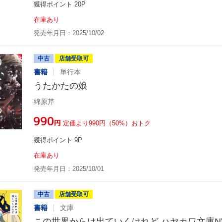
獲得ポイント 20P
在庫あり
発売年月日：2025/10/02
中古
店舗受取可
書籍
単行本
うたかたの娘
綿原芹
¥990
円
定価より990円（50%）おトク
獲得ポイント 9P
在庫あり
発売年月日：2025/10/01
中古
店舗受取可
書籍
文庫
この世界からは出ていくけれど ハヤカワ文庫N