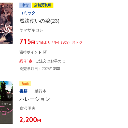
中古
店舗受取可
コミック
魔法使いの嫁(23)
ヤマザキコレ
¥715
円
定価より77円（9%）おトク
獲得ポイント 6P
残り1点
ご注文はお早めに
発売年月日：2025/10/08
新品
書籍
単行本
ハレーション
森沢明夫
¥2,200
円