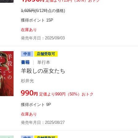
定価より715円（30%）おトク
1,925
円
(6/12時点の価格)
獲得ポイント 15P
在庫あり
発売年月日：2025/09/03
中古
店舗受取可
書籍
単行本
羊殺しの巫女たち
杉井光
¥990
円
定価より990円（50%）おトク
獲得ポイント 9P
在庫あり
発売年月日：2025/08/27