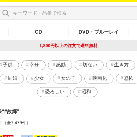
CD
DVD・ブルーレイ
1,800円以上の注文で
送料無料
子供
幸せ
感動
切ない
生き方
結婚
少女
女の子
映画化
恐怖
恐ろしい
昭和
果
#故郷
件（全7,479件）