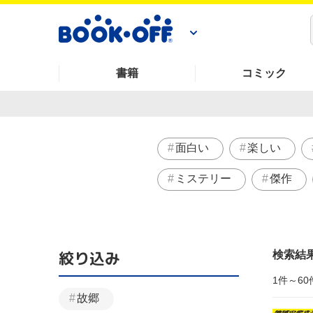
書籍
コミック
面白い
楽しい
ミステリー
傑作
絞り込み
検索結
1件～60
故郷