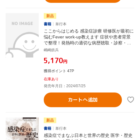
新品
書籍
単行本
ここからはじめる 感染症診療 研修医が最初に
悩むFever work-up教えます 症状や患者背景
で整理！発熱時の適切な病歴聴取・診察・検
査で、抗菌薬選択にもう迷わない！ レジデン
嶋崎鉄兵
トノート増刊Vol.26-No.8
¥5,170
円
獲得ポイント 47P
在庫あり
発売年月日：2024/07/25
カートへ追加
新品
書籍
単行本
感染症でまなぶ日本と世界の歴史 医学・歴史