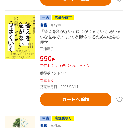
中古
店舗受取可
書籍
単行本
「答えを急がない」ほうがうまくいく あいま
いな世界でよりよい判断をするための社会心
理学
三浦麻子
¥990
円
定価より1,100円（52%）おトク
獲得ポイント 9P
在庫あり
発売年月日：2025/02/14
カートへ追加
中古
店舗受取可
書籍
単行本