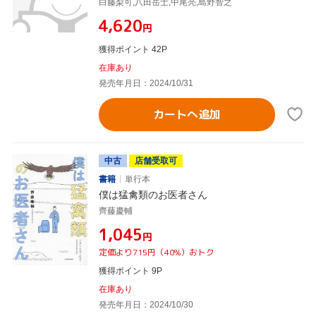
白藤梨可,八田岳士,中尾亮,島野智之
¥4,620
円
獲得ポイント 42P
在庫あり
発売年月日：2024/10/31
カートへ追加
中古
店舗受取可
書籍
単行本
僕は猛禽類のお医者さん
齊藤慶輔
¥1,045
円
定価より715円（40%）おトク
獲得ポイント 9P
在庫あり
発売年月日：2024/10/30