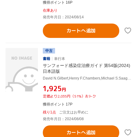
獲得ポイント 16P
在庫あり
発売年月日：2024/08/14
カートへ追加
中古
書籍
単行本
サンフォード感染症治療ガイド 第54版(2024)
日本語版
David N.Gilbert,Henry F.Chambers,Michael S.Saag,Andrew T.Pavia,Helen W.Boucher
¥1,925
円
定価より2,035円（51%）おトク
獲得ポイント 17P
残り1点
ご注文はお早めに
発売年月日：2024/08/08
カートへ追加