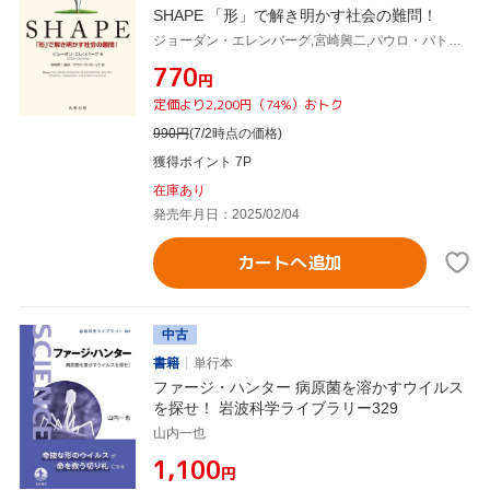
SHAPE 「形」で解き明かす社会の難問！
ジョーダン・エレンバーグ,宮崎興二,パウロ・パトラシュク
¥770
円
定価より2,200円（74%）おトク
990
円
(7/2時点の価格)
獲得ポイント 7P
在庫あり
発売年月日：2025/02/04
カートへ追加
中古
書籍
単行本
ファージ・ハンター 病原菌を溶かすウイルス
を探せ！ 岩波科学ライブラリー329
山内一也
¥1,100
円