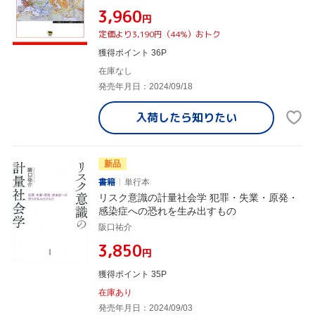
¥3,960
円
定価より3,190円（44%）おトク
獲得ポイント 36P
在庫なし
発売年月日：2024/09/18
入荷したら
知りたい
新品
書籍
単行本
リスク意識の計量社会学 犯罪・失業・原発・
感染症への恐れを生み出すもの
阪口祐介
¥3,850
円
獲得ポイント 35P
在庫あり
発売年月日：2024/09/03