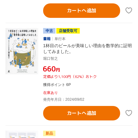
カートへ追加
中古
店舗受取可
書籍
単行本
1杯目のビールが美味しい理由を数学的に証明
してみました。
堀口智之
¥660
円
定価より1,100円（62%）おトク
獲得ポイント 6P
在庫あり
発売年月日：2024/09/02
カートへ追加
新品