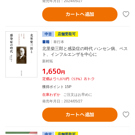
発売年月日：2024/05/27
カートへ追加
中古
店舗受取可
書籍
単行本
北里柴三郎と感染症の時代 ハンセン病、ペス
ト、インフルエンザを中心に
新村拓
¥1,650
円
定価より1,870円（53%）おトク
獲得ポイント 15P
在庫わずか
ご注文はお早めに
発売年月日：2024/05/27
カートへ追加
中古
店舗受取可