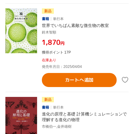
新品
書籍
単行本
世界でいちばん素敵な微生物の教室
鈴木智順
¥1,870
円
獲得ポイント 17P
在庫あり
発売年月日：2025/04/04
カートへ追加
新品
書籍
単行本
進化の原理と基礎 計算機シミュレーションで
理解する進化の物理
市橋伯一,金井雄樹