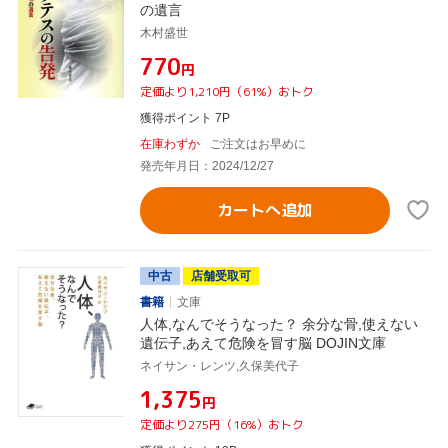
の遺言
木村盛世
¥770
円
定価より1,210円（61%）おトク
獲得ポイント 7P
在庫わずか
ご注文はお早めに
発売年月日：2024/12/27
カートへ追加
中古
店舗受取可
書籍
文庫
人体,なんでそうなった？ 余分な骨,使えない
遺伝子,あえて危険を冒す脳 DOJIN文庫
ネイサン・レンツ,久保美代子
¥1,375
円
定価より275円（16%）おトク