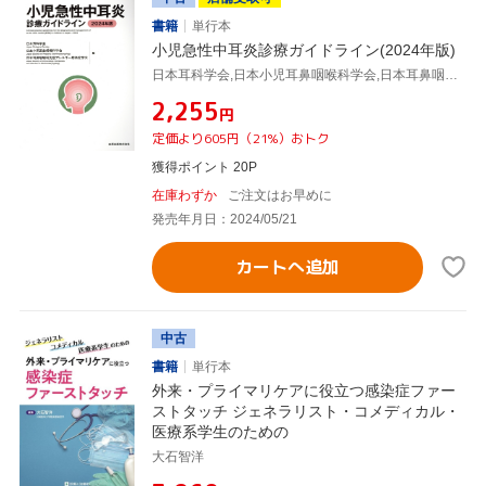
書籍
単行本
小児急性中耳炎診療ガイドライン(2024年版)
日本耳科学会,日本小児耳鼻咽喉科学会,日本耳鼻咽喉科免疫アレルギー感染症学会
¥2,255
円
定価より605円（21%）おトク
獲得ポイント 20P
在庫わずか
ご注文はお早めに
発売年月日：2024/05/21
カートへ追加
中古
書籍
単行本
外来・プライマリケアに役立つ感染症ファー
ストタッチ ジェネラリスト・コメディカル・
医療系学生のための
大石智洋