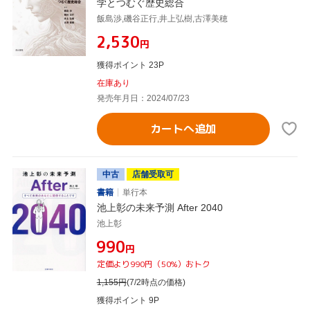
学とつむぐ歴史総合
飯島渉,磯谷正行,井上弘樹,古澤美穂
¥2,530
円
獲得ポイント 23P
在庫あり
発売年月日：2024/07/23
カートへ追加
中古
店舗受取可
書籍
単行本
池上彰の未来予測 After 2040
池上彰
¥990
円
定価より990円（50%）おトク
1,155
円
(7/2時点の価格)
獲得ポイント 9P