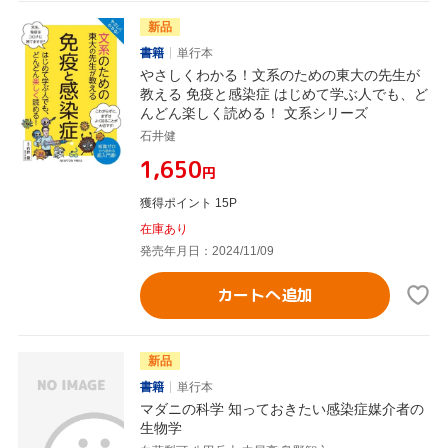
新品
書籍
単行本
やさしくわかる！文系のための東大の先生が
教える 免疫と感染症 はじめて学ぶ人でも、ど
んどん楽しく読める！ 文系シリーズ
石井健
¥1,650
円
獲得ポイント 15P
在庫あり
発売年月日：2024/11/09
カートへ追加
新品
書籍
単行本
マダニの科学 知っておきたい感染症媒介者の
生物学