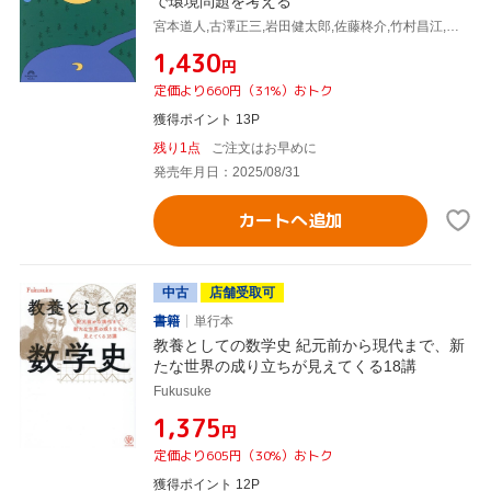
で環境問題を考える
宮本道人,古澤正三,岩田健太郎,佐藤柊介,竹村昌江,中山小夏,西野沙織,福島彩夏
¥1,430
円
定価より660円（31%）おトク
獲得ポイント 13P
残り1点
ご注文はお早めに
発売年月日：2025/08/31
カートへ追加
中古
店舗受取可
書籍
単行本
教養としての数学史 紀元前から現代まで、新
たな世界の成り立ちが見えてくる18講
Fukusuke
¥1,375
円
定価より605円（30%）おトク
獲得ポイント 12P