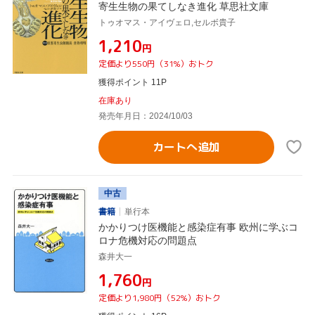
寄生生物の果てしなき進化 草思社文庫
トゥオマス・アイヴェロ,セルボ貴子
¥1,210
円
定価より550円（31%）おトク
獲得ポイント 11P
在庫あり
発売年月日：2024/10/03
カートへ追加
中古
書籍
単行本
かかりつけ医機能と感染症有事 欧州に学ぶコ
ロナ危機対応の問題点
森井大一
¥1,760
円
定価より1,980円（52%）おトク