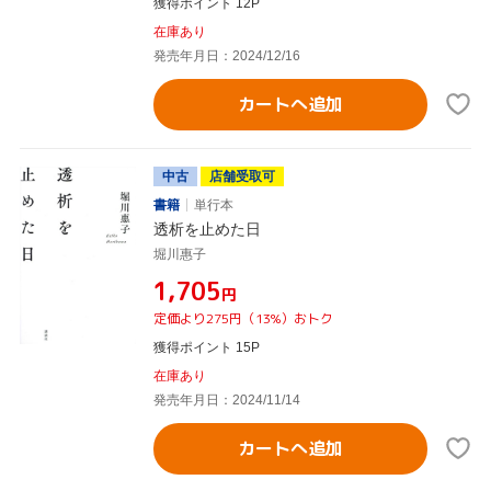
獲得ポイント 12P
在庫あり
発売年月日：2024/12/16
カートへ追加
中古
店舗受取可
書籍
単行本
透析を止めた日
堀川惠子
¥1,705
円
定価より275円（13%）おトク
獲得ポイント 15P
在庫あり
発売年月日：2024/11/14
カートへ追加