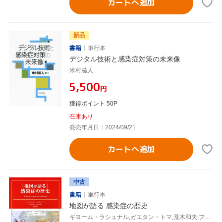
カートへ追加
新品
書籍
単行本
デジタル技術と感染症対策の未来像
米村滋人
¥5,500
円
獲得ポイント 50P
在庫あり
発売年月日：2024/09/21
カートへ追加
中古
書籍
単行本
地図が語る 感染症の歴史
ギヨーム・ラシュナル,ガエタン・トマ,荒木和夫,ファブリス・ル・ゴフ