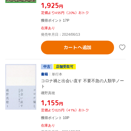
¥1,925
円
定価より495円（20%）おトク
獲得ポイント 17P
在庫あり
発売年月日：2024/06/13
カートへ追加
中古
店舗受取可
書籍
単行本
コロナ禍と出会い直す 不要不急の人類学ノー
ト
磯野真穂
¥1,155
円
定価より825円（41%）おトク
獲得ポイント 10P
在庫あり