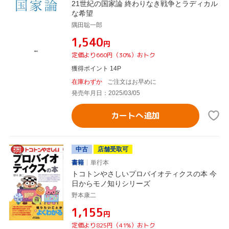
21世紀の国家論 終わりなき戦争とラディカル
な希望
隅田聡一郎
¥1,540
円
定価より660円（30%）おトク
獲得ポイント 14P
在庫わずか
ご注文はお早めに
発売年月日：2025/03/05
カートへ追加
中古
店舗受取可
書籍
単行本
トコトンやさしいプロバイオティクスの本 今
日からモノ知りシリーズ
野本康二
¥1,155
円
定価より825円（41%）おトク