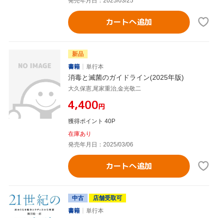
発売年月日：2025/03/25
カートへ追加
新品
書籍
単行本
消毒と滅菌のガイドライン(2025年版)
大久保憲,尾家重治,金光敬二
¥4,400
円
獲得ポイント 40P
在庫あり
発売年月日：2025/03/06
カートへ追加
中古
店舗受取可
書籍
単行本