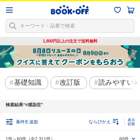
1,800円以上の注文で
送料無料
基礎知識
改訂版
読みやすい
検索結果
#感染症
条件を追加
ならびかえ
1件～60件（全2,311件）
60件