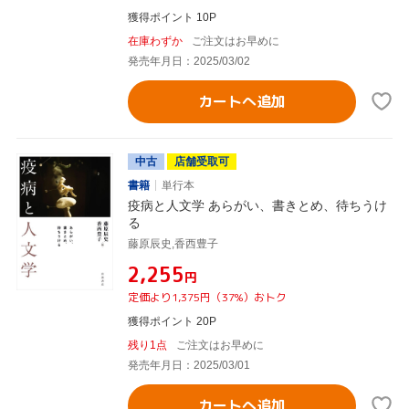
獲得ポイント 10P
在庫わずか
ご注文はお早めに
発売年月日：2025/03/02
カートへ追加
中古
店舗受取可
書籍
単行本
疫病と人文学 あらがい、書きとめ、待ちうけ
る
藤原辰史,香西豊子
¥2,255
円
定価より1,375円（37%）おトク
獲得ポイント 20P
残り1点
ご注文はお早めに
発売年月日：2025/03/01
カートへ追加