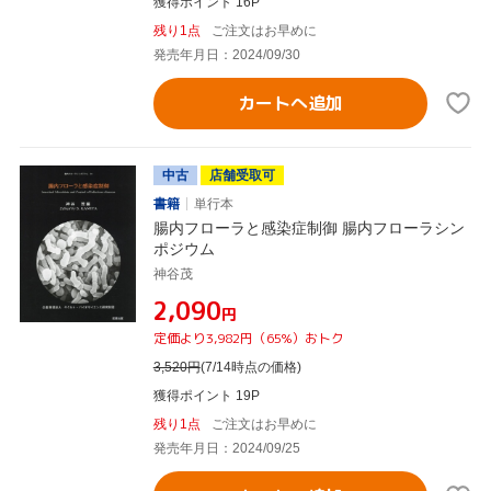
獲得ポイント 16P
残り1点
ご注文はお早めに
発売年月日：2024/09/30
カートへ追加
中古
店舗受取可
書籍
単行本
腸内フローラと感染症制御 腸内フローラシン
ポジウム
神谷茂
¥2,090
円
定価より3,982円（65%）おトク
3,520
円
(7/14時点の価格)
獲得ポイント 19P
残り1点
ご注文はお早めに
発売年月日：2024/09/25