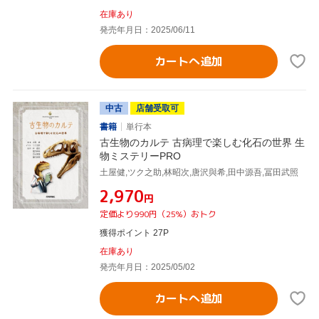
在庫あり
発売年月日：2025/06/11
カートへ追加
中古
店舗受取可
書籍
単行本
古生物のカルテ 古病理で楽しむ化石の世界 生
物ミステリーPRO
土屋健,ツク之助,林昭次,唐沢與希,田中源吾,冨田武照
¥2,970
円
定価より990円（25%）おトク
獲得ポイント 27P
在庫あり
発売年月日：2025/05/02
カートへ追加