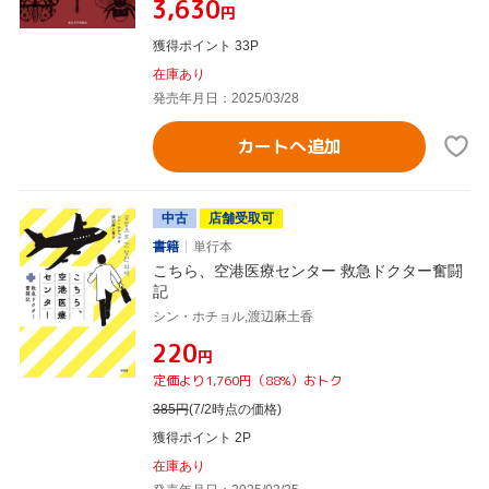
¥3,630
円
獲得ポイント 33P
在庫あり
発売年月日：2025/03/28
カートへ追加
中古
店舗受取可
書籍
単行本
こちら、空港医療センター 救急ドクター奮闘
記
シン・ホチョル,渡辺麻土香
¥220
円
定価より1,760円（88%）おトク
385
円
(7/2時点の価格)
獲得ポイント 2P
在庫あり