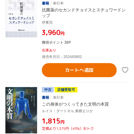
書籍
単行本
抗菌薬のセカンドチョイスとスチュワードシ
ップ
伊東完
¥3,960
円
獲得ポイント 36P
在庫あり
発売年月日：2024/09/02
カートへ追加
中古
店舗受取可
書籍
単行本
この身体がつくってきた文明の本質
ルイス・ダートネル,東郷えりか
¥1,815
円
定価より1,375円（43%）おトク