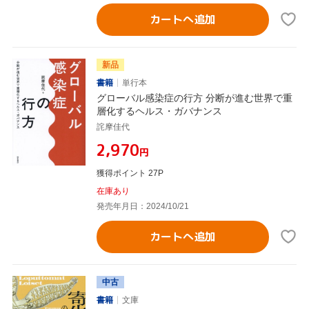
カートへ追加
新品
書籍
単行本
グローバル感染症の行方 分断が進む世界で重
層化するヘルス・ガバナンス
詫摩佳代
¥2,970
円
獲得ポイント 27P
在庫あり
発売年月日：2024/10/21
カートへ追加
中古
書籍
文庫