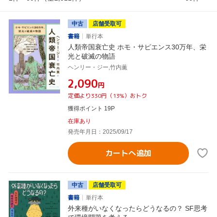
中古
店舗受取可
書籍
単行本
人類帝国衰亡史 ホモ・サピエンス30万年、栄
光と破滅の物語
ヘンリー・ジー,竹内薫
¥2,090
円
定価より330円（13%）おトク
獲得ポイント 19P
在庫あり
発売年月日：2025/09/17
カートへ追加
中古
店舗受取可
書籍
単行本
外来種がいなくなったらどうなるの？ SF思考