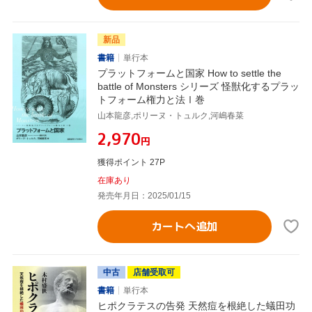
新品
書籍
単行本
プラットフォームと国家 How to settle the
battle of Monsters シリーズ 怪獣化するプラッ
トフォーム権力と法Ⅰ巻
山本龍彦,ポリーヌ・トュルク,河嶋春菜
¥2,970
円
獲得ポイント 27P
在庫あり
発売年月日：2025/01/15
カートへ追加
中古
店舗受取可
書籍
単行本
ヒポクラテスの告発 天然痘を根絶した蟻田功