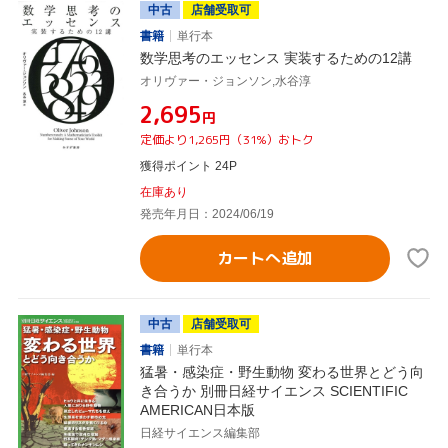
中古
店舗受取可
書籍
単行本
数学思考のエッセンス 実装するための12講
オリヴァー・ジョンソン,水谷淳
¥2,695
円
定価より1,265円（31%）おトク
獲得ポイント 24P
在庫あり
発売年月日：2024/06/19
カートへ追加
中古
店舗受取可
書籍
単行本
猛暑・感染症・野生動物 変わる世界とどう向
き合うか 別冊日経サイエンス SCIENTIFIC
AMERICAN日本版
日経サイエンス編集部