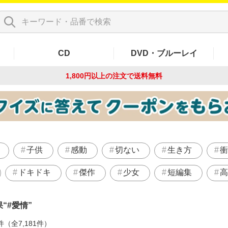
CD
DVD・ブルーレイ
1,800円以上の注文で
送料無料
子供
感動
切ない
生き方
衝
ドキドキ
傑作
少女
短編集
高
果
#愛情
件（全7,181件）