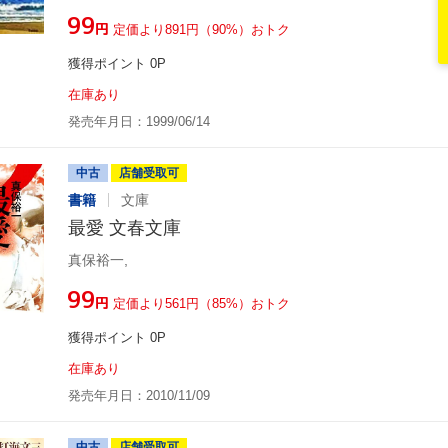
¥99
円
定価より891円（90%）おトク
獲得ポイント 0P
在庫あり
発売年月日：1999/06/14
中古
店舗受取可
書籍
文庫
最愛 文春文庫
真保裕一,
¥99
円
定価より561円（85%）おトク
獲得ポイント 0P
在庫あり
発売年月日：2010/11/09
中古
店舗受取可