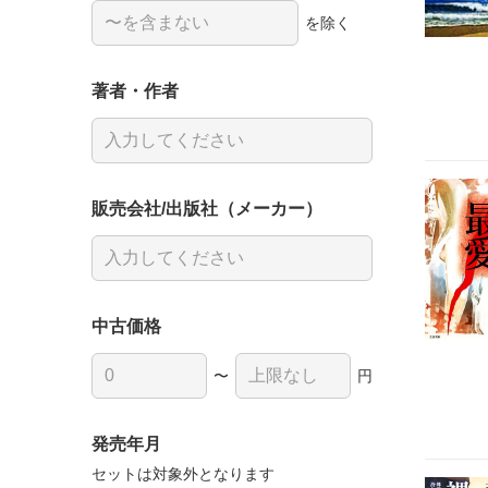
を除く
著者・作者
販売会社/出版社（メーカー）
中古価格
〜
円
発売年月
セットは対象外となります