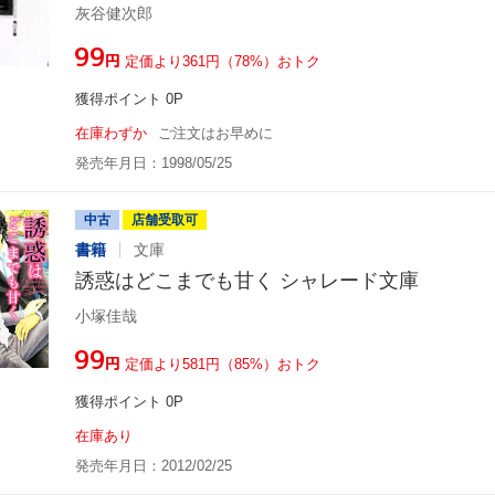
灰谷健次郎
¥99
円
定価より361円（78%）おトク
獲得ポイント 0P
在庫わずか
ご注文はお早めに
発売年月日：1998/05/25
中古
店舗受取可
書籍
文庫
誘惑はどこまでも甘く シャレード文庫
小塚佳哉
¥99
円
定価より581円（85%）おトク
獲得ポイント 0P
在庫あり
発売年月日：2012/02/25