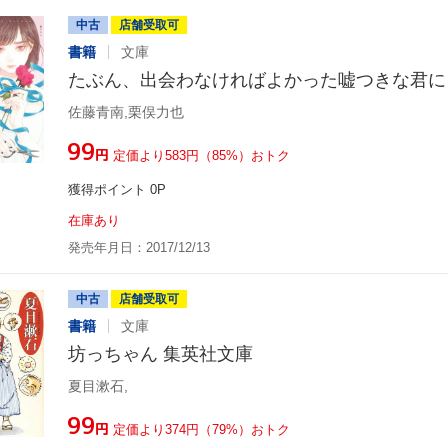
中古
店舗受取可
書籍
文庫
たぶん、出会わなければよかった嘘つきな君に
佐藤青南,栗俣力也
¥99
円
定価より583円（85%）おトク
獲得ポイント 0P
在庫あり
発売年月日：2017/12/13
中古
店舗受取可
書籍
文庫
坊っちゃん 集英社文庫
夏目漱石,
¥99
円
定価より374円（79%）おトク