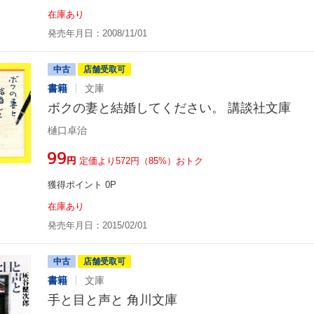
在庫あり
発売年月日：2008/11/01
中古
店舗受取可
書籍
文庫
ボクの妻と結婚してください。 講談社文庫
樋口卓治
¥99
円
定価より572円（85%）おトク
獲得ポイント 0P
在庫あり
発売年月日：2015/02/01
中古
店舗受取可
書籍
文庫
手と目と声と 角川文庫