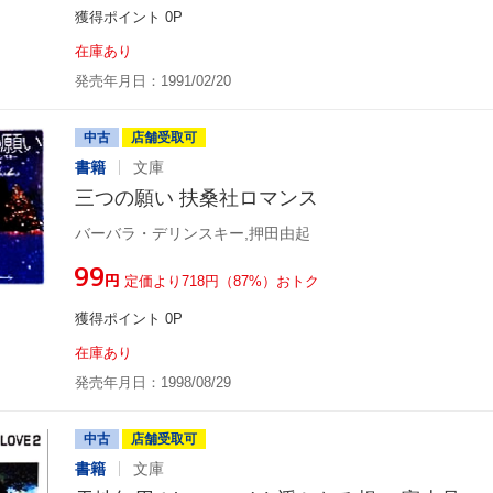
獲得ポイント 0P
在庫あり
発売年月日：1991/02/20
中古
店舗受取可
書籍
文庫
三つの願い 扶桑社ロマンス
バーバラ・デリンスキー,押田由起
¥99
円
定価より718円（87%）おトク
獲得ポイント 0P
在庫あり
発売年月日：1998/08/29
中古
店舗受取可
書籍
文庫