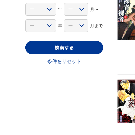
年
月〜
年
月まで
検索する
条件をリセット