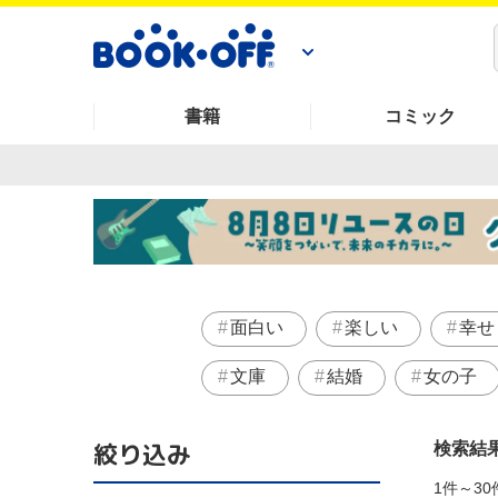
書籍
コミック
面白い
楽しい
幸せ
文庫
結婚
女の子
絞り込み
検索結
1件～30