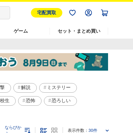
宅配買取
ゲーム
セット・まとめ買い
撃
解説
ミステリー
校生
恐怖
恐ろしい
ならびか
表示件数：
30件