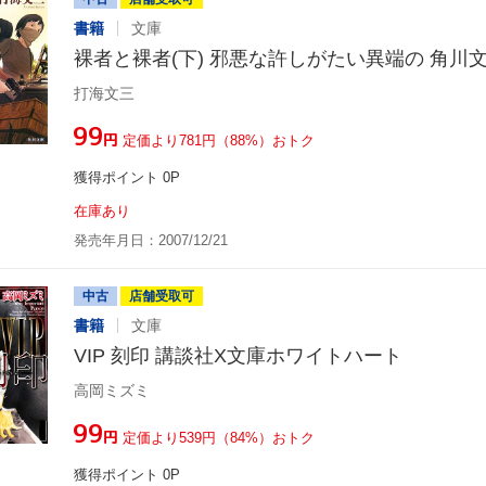
書籍
文庫
裸者と裸者(下) 邪悪な許しがたい異端の 角川
打海文三
¥99
円
定価より781円（88%）おトク
獲得ポイント 0P
在庫あり
発売年月日：2007/12/21
中古
店舗受取可
書籍
文庫
VIP 刻印 講談社X文庫ホワイトハート
高岡ミズミ
¥99
円
定価より539円（84%）おトク
獲得ポイント 0P