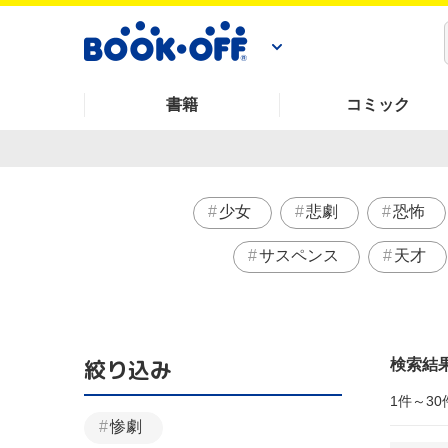
書籍
コミック
少女
悲劇
恐怖
サスペンス
天才
絞り込み
検索結
1件～30
惨劇