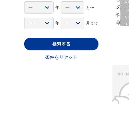
年
月〜
年
月まで
検索する
条件をリセット