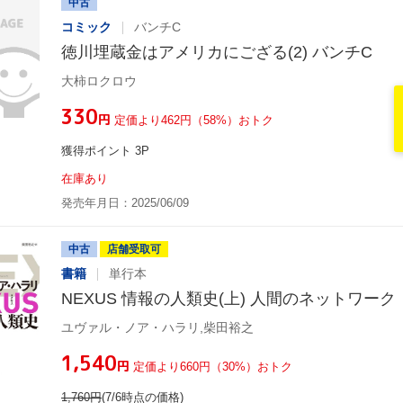
中古
コミック
バンチC
徳川埋蔵金はアメリカにござる(2) バンチC
大柿ロクロウ
¥330
円
定価より462円（58%）おトク
獲得ポイント 3P
在庫あり
発売年月日：2025/06/09
中古
店舗受取可
書籍
単行本
NEXUS 情報の人類史(上) 人間のネットワーク
ユヴァル・ノア・ハラリ,柴田裕之
¥1,540
円
定価より660円（30%）おトク
1,760
円
(7/6時点の価格)