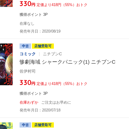
¥330
円
定価より418円（55%）おトク
獲得ポイント 3P
在庫なし
発売年月日：2020/08/19
中古
店舗受取可
コミック
ニチブンC
惨劇海域 シャークパニック(1) ニチブンC
佐伊村司
¥330
円
定価より418円（55%）おトク
獲得ポイント 3P
在庫わずか
ご注文はお早めに
発売年月日：2020/07/18
中古
店舗受取可