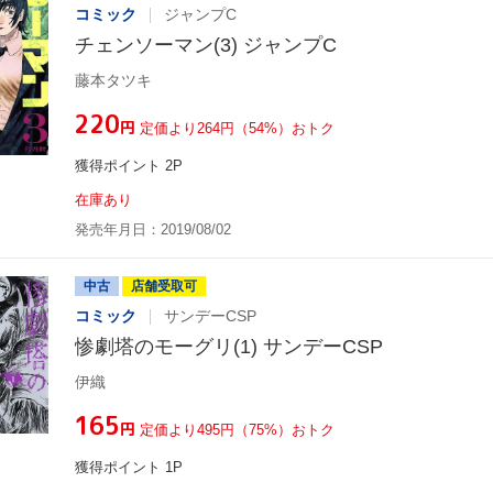
コミック
ジャンプC
チェンソーマン(3) ジャンプC
藤本タツキ
¥220
円
定価より264円（54%）おトク
獲得ポイント 2P
在庫あり
発売年月日：2019/08/02
中古
店舗受取可
コミック
サンデーCSP
惨劇塔のモーグリ(1) サンデーCSP
伊織
¥165
円
定価より495円（75%）おトク
獲得ポイント 1P