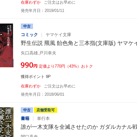
在庫わずか
ご注文はお早めに
発売年月日：2019/01/11
中古
コミック
ヤマケイ文庫
野生伝説 羆風 飴色角と三本指(文庫版) ヤマケ
矢口高雄,戸川幸夫
¥990
円
定価より770円（43%）おトク
獲得ポイント 9P
在庫わずか
ご注文はお早めに
発売年月日：2018/06/01
中古
店舗受取可
書籍
単行本
誰が一木支隊を全滅させたのか ガダルカナル
関口高史