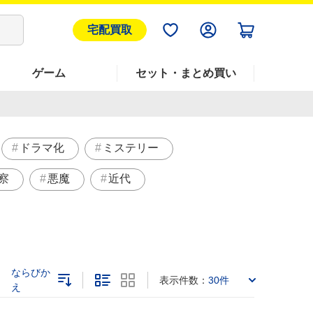
宅配買取
ゲーム
セット・まとめ買い
ドラマ化
ミステリー
察
悪魔
近代
ならびか
表示件数：
30件
え