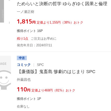
ためらいと決断の哲学 ゆらぎゆく因果と倫理
一ノ瀬正樹
¥1,815
円
定価より1,155円（38%）おトク
獲得ポイント 16P
残り1点
ご注文はお早めに
発売年月日：2024/07/11
中古
コミック
SPC
【廉価版】鬼畜島 惨劇のはじまり SPC
外薗昌也
¥110
円
定価より469円（81%）おトク
獲得ポイント 1P
在庫なし