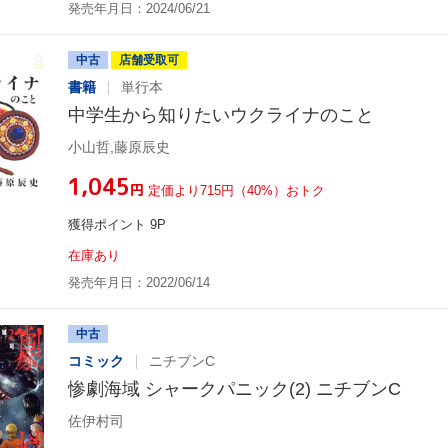
発売年月日：2024/06/21
中古
店舗受取可
書籍
単行本
中学生から知りたいウクライナのこと
小山哲,藤原辰史
¥1,045
円
定価より715円（40%）おトク
獲得ポイント 9P
在庫あり
発売年月日：2022/06/14
中古
コミック
ニチブンC
惨劇海域 シャークパニック(2) ニチブンC
佐伊村司