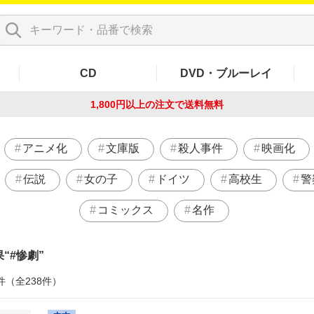
CD
DVD・ブルーレイ
1,800円以上の注文で
送料無料
アニメ化
文庫版
殺人事件
映画化
伝説
女の子
ドイツ
高校生
警
コミックス
名作
果
#惨劇
件（全238件）