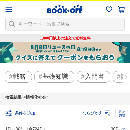
1,800円以上の注文で
送料無料
戦略
基礎知識
入門書
読
検索結果
#情報化社会
条件を追加
ならびかえ
1件～30件（全724件）
30件