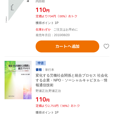
内田樹
¥110
円
定価より704円（86%）おトク
獲得ポイント 1P
在庫わずか
ご注文はお早めに
発売年月日：2010/08/20
カートへ追加
中古
書籍
単行本
変化する労働社会関係と統合プロセス 社会化
する企業・NPO・ソーシャルキャピタル・情
報通信技術
野瀬正治,野瀬正治
¥110
円
定価より2,750円（96%）おトク
獲得ポイント 1P