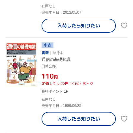
在庫なし
発売年月日：2012/05/07
入荷したら
知りたい
中古
書籍
単行本
通信の基礎知識
田崎公郎
¥110
円
定価より1,172円（91%）おトク
獲得ポイント 1P
在庫なし
発売年月日：1989/06/25
入荷したら
知りたい