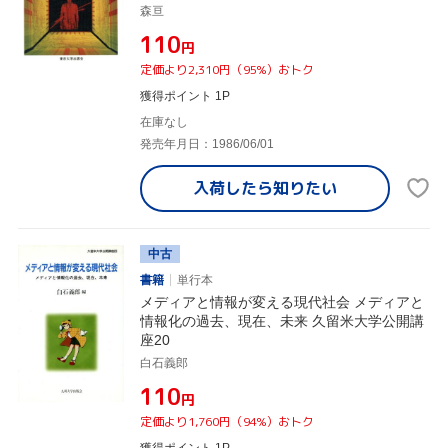
森亘
¥110
円
定価より2,310円（95%）おトク
獲得ポイント 1P
在庫なし
発売年月日：1986/06/01
入荷したら
知りたい
中古
書籍
単行本
メディアと情報が変える現代社会 メディアと
情報化の過去、現在、未来 久留米大学公開講
座20
白石義郎
¥110
円
定価より1,760円（94%）おトク
獲得ポイント 1P