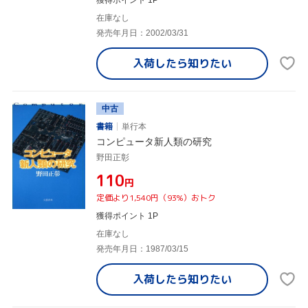
在庫なし
発売年月日：2002/03/31
入荷したら
知りたい
中古
書籍
単行本
コンピュータ新人類の研究
野田正彰
¥110
円
定価より1,540円（93%）おトク
獲得ポイント 1P
在庫なし
発売年月日：1987/03/15
入荷したら
知りたい