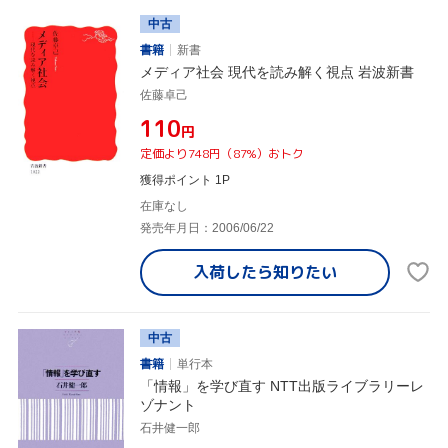
中古
書籍
新書
メディア社会 現代を読み解く視点 岩波新書
佐藤卓己
¥110
円
定価より748円（87%）おトク
獲得ポイント 1P
在庫なし
発売年月日：2006/06/22
入荷したら
知りたい
中古
書籍
単行本
「情報」を学び直す NTT出版ライブラリーレ
ゾナント
石井健一郎