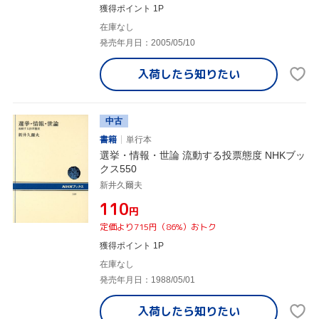
獲得ポイント 1P
在庫なし
発売年月日：2005/05/10
入荷したら
知りたい
中古
書籍
単行本
選挙・情報・世論 流動する投票態度 NHKブッ
クス550
新井久爾夫
¥110
円
定価より715円（86%）おトク
獲得ポイント 1P
在庫なし
発売年月日：1988/05/01
入荷したら
知りたい