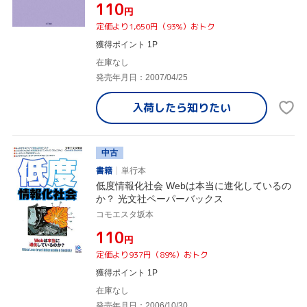
¥110
円
定価より1,650円（93%）おトク
獲得ポイント 1P
在庫なし
発売年月日：2007/04/25
入荷したら
知りたい
中古
書籍
単行本
低度情報化社会 Webは本当に進化しているの
か？ 光文社ペーパーバックス
コモエスタ坂本
¥110
円
定価より937円（89%）おトク
獲得ポイント 1P
在庫なし
発売年月日：2006/10/30