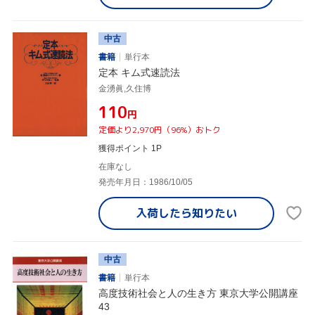
中古
書籍
単行本
定本 キム式速読法
金湧眞,久住博
¥110
円
定価より2,970円（96%）おトク
獲得ポイント 1P
在庫なし
発売年月日：1986/10/05
入荷したら
知りたい
中古
書籍
単行本
高度技術社会と人の生き方 東京大学公開講座
43