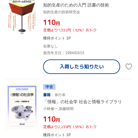
知的生産のための入門 読書の技術
知的生産の技術研究会
¥110
円
定価より1,332円（92%）おトク
獲得ポイント 1P
在庫なし
発売年月日：1994/03/15
入荷したら
知りたい
中古
書籍
単行本
「情報」の社会学 社会と情報ライブラリ
小林修一,加藤晴明
¥110
円
定価より2,239円（95%）おトク
獲得ポイント 1P