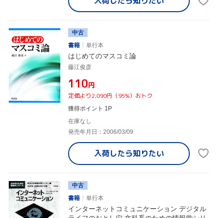
入荷したら
知りたい
中古
書籍
単行本
はじめてのマスコミ論
藤江俊彦
¥110
円
定価より2,090円（95%）おトク
獲得ポイント 1P
在庫なし
発売年月日：2006/03/09
入荷したら
知りたい
中古
書籍
単行本
インターネットコミュニケーション デジタル
ライフのおとし穴 文科系のための情報学シリ