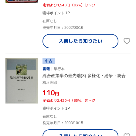
定価より1,540円（93%）おトク
獲得ポイント 1P
在庫なし
発売年月日：2002/03/16
入荷したら
知りたい
中古
書籍
単行本
総合政策学の最先端(3) 多様化・紛争・統合
梅垣理郎
¥110
円
定価より2,420円（95%）おトク
獲得ポイント 1P
在庫なし
発売年月日：2003/10/15