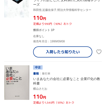
ーズ
和田悟,近藤佐保子,明治大学情報科学センター
¥110
円
定価より990円（90%）おトク
獲得ポイント 1P
在庫なし
発売年月日：1999/09/08
入荷したら
知りたい
中古
書籍
単行本
いまあなたの会社に必要なこと 企業IT化の教
科書
横山さだお
¥110
円
定価より1,540円（93%）おトク