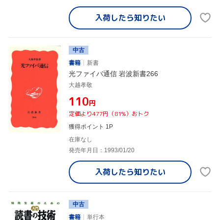
入荷したら
知りたい
中古
書籍
新書
光ファイバ通信 岩波新書266
大越孝敬
¥110
円
定価より477円（81%）おトク
獲得ポイント 1P
在庫なし
発売年月日：1993/01/20
入荷したら
知りたい
中古
書籍
単行本