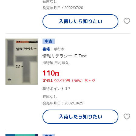
在庫なし
発売年月日：2002/07/20
入荷したら
知りたい
中古
書籍
単行本
情報リテラシー IT Text
海野敏,田村恭久
¥110
円
定価より2,970円（96%）おトク
獲得ポイント 1P
在庫なし
発売年月日：2002/10/25
入荷したら
知りたい