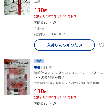
林理
¥110
円
定価より1,870円（94%）おトク
獲得ポイント 1P
在庫なし
発売年月日：1998/05/25
入荷したら
知りたい
中古
書籍
単行本
情報社会とデジタルコミュニティ インターネ
ットの知的情報技術
大沢幸生,角康之,松原繁夫,西村俊和,北村泰彦,山田誠二
¥110
円
定価より1,980円（94%）おトク
獲得ポイント 1P