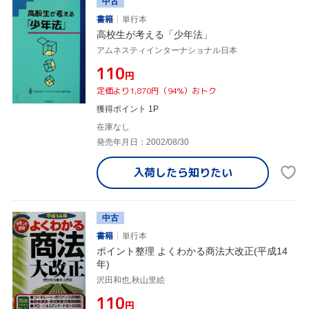
中古
書籍
単行本
高校生が考える「少年法」
アムネスティインターナショナル日本
¥110
円
定価より1,870円（94%）おトク
獲得ポイント 1P
在庫なし
発売年月日：2002/08/30
入荷したら
知りたい
中古
書籍
単行本
ポイント整理 よくわかる商法大改正(平成14
年)
沢田和也,秋山里絵
¥110
円