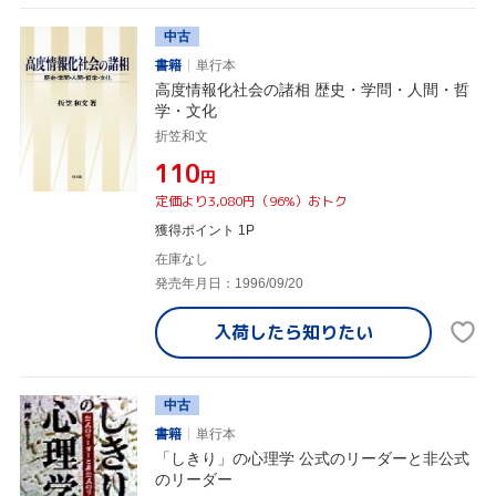
中古
書籍
単行本
高度情報化社会の諸相 歴史・学問・人間・哲
学・文化
折笠和文
¥110
円
定価より3,080円（96%）おトク
獲得ポイント 1P
在庫なし
発売年月日：1996/09/20
入荷したら
知りたい
中古
書籍
単行本
「しきり」の心理学 公式のリーダーと非公式
のリーダー