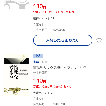
¥110
円
定価より1,172円（91%）おトク
獲得ポイント 1P
在庫なし
発売年月日：1992/03/05
入荷したら
知りたい
中古
書籍
新書
情報を考える 丸善ライブラリー073
仲本秀四郎
¥110
円
定価より552円（83%）おトク
獲得ポイント 1P
在庫なし
発売年月日：1993/01/20