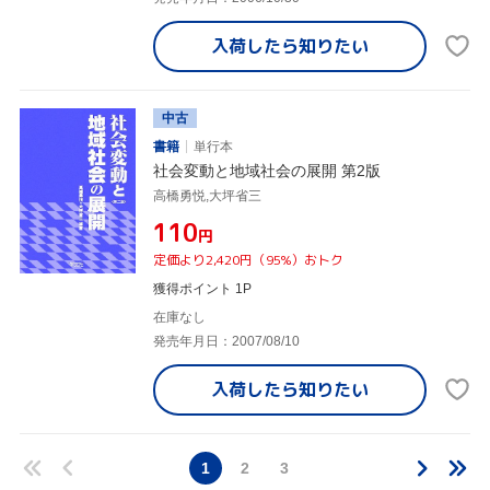
入荷したら
知りたい
中古
書籍
単行本
社会変動と地域社会の展開 第2版
高橋勇悦,大坪省三
¥110
円
定価より2,420円（95%）おトク
獲得ポイント 1P
在庫なし
発売年月日：2007/08/10
入荷したら
知りたい
1
2
3