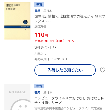
中古
書籍
単行本
国際化と情報化 比較文明学の視点から NHKブ
ックス566
浜口恵俊
¥110
円
定価より851円（88%）おトク
獲得ポイント 1P
在庫なし
発売年月日：1989/01/01
入荷したら
知りたい
中古
書籍
単行本
コンピュータウイルスのおはなし おはなし科
学・技術シリーズ
情報処理振興事業協会コンピュータウイルス対策室