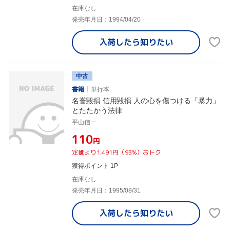
在庫なし
発売年月日：1994/04/20
入荷したら
知りたい
中古
書籍
単行本
名誉毀損 信用毀損 人の心を傷つける「暴力」
とたたかう法律
平山信一
¥110
円
定価より1,491円（93%）おトク
獲得ポイント 1P
在庫なし
発売年月日：1995/08/31
入荷したら
知りたい