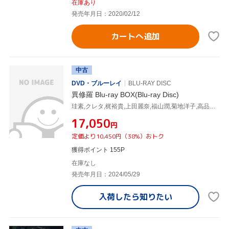
在庫あり
発売年月日：2020/02/12
カートへ追加
中古
DVD・ブルーレイ
BLU-RAY DISC
異修羅 Blu-ray BOX(Blu-ray Disc)
珪素,クレタ,梶裕貴,上田麗奈,福山潤,菊地洋子,高品有桂,得田真裕
¥17,050
円
定価より10,450円（38%）おトク
獲得ポイント 155P
在庫なし
発売年月日：2024/05/29
入荷したら
知りたい