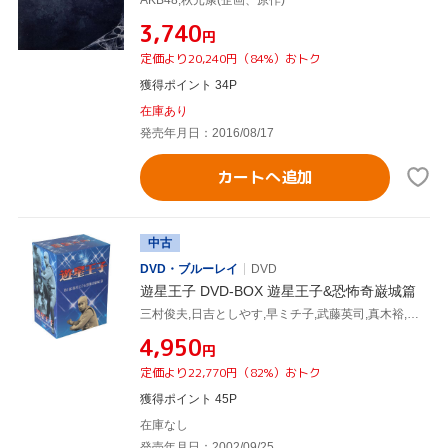
¥3,740
円
定価より20,240円（84%）おトク
獲得ポイント 34P
在庫あり
発売年月日：2016/08/17
カートへ追加
中古
DVD・ブルーレイ
DVD
遊星王子 DVD-BOX 遊星王子&恐怖奇巌城篇
三村俊夫,日吉としやす,早ミチ子,武藤英司,真木裕,藤田潤一,小林利雄(企画),服部克久
¥4,950
円
定価より22,770円（82%）おトク
獲得ポイント 45P
在庫なし
発売年月日：2002/09/25