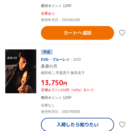
獲得ポイント 125P
在庫あり
発売年月日：2024/01/06
カートへ追加
中古
DVD・ブルーレイ
DVD
真昼の月
織田裕二,常盤貴子,飯島直子
¥13,750
円
定価より11,330円（45%）おトク
獲得ポイント 125P
在庫なし
発売年月日：2007/09/05
入荷したら
知りたい