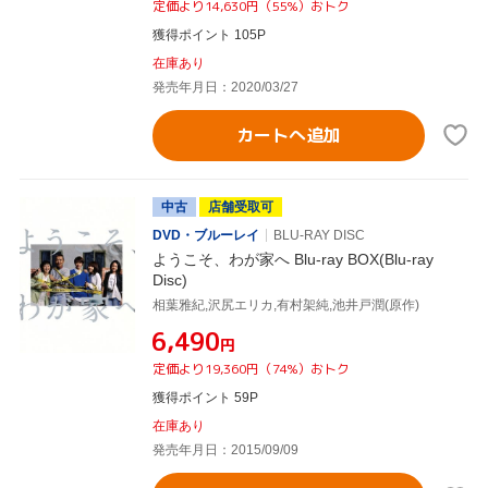
定価より14,630円（55%）おトク
獲得ポイント 105P
在庫あり
発売年月日：2020/03/27
カートへ追加
中古
店舗受取可
DVD・ブルーレイ
BLU-RAY DISC
ようこそ、わが家へ Blu-ray BOX(Blu-ray
Disc)
相葉雅紀,沢尻エリカ,有村架純,池井戸潤(原作)
¥6,490
円
定価より19,360円（74%）おトク
獲得ポイント 59P
在庫あり
発売年月日：2015/09/09