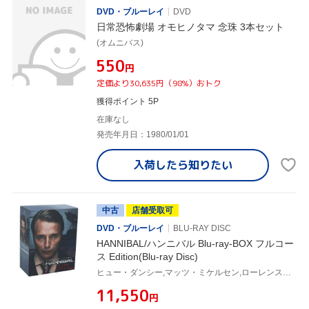
DVD・ブルーレイ
DVD
日常恐怖劇場 オモヒノタマ 念珠 3本セット
(オムニバス)
¥550
円
定価より30,635円（98%）おトク
獲得ポイント 5P
在庫なし
発売年月日：1980/01/01
入荷したら
知りたい
中古
店舗受取可
DVD・ブルーレイ
BLU-RAY DISC
HANNIBAL/ハンニバル Blu-ray-BOX フルコー
ス Edition(Blu-ray Disc)
ヒュー・ダンシー,マッツ・ミケルセン,ローレンス・フィッシュバーン
¥11,550
円