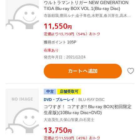
ウルトラマントリガー NEW GENERATION
TIGA Blu-ray BOX VOL.1(Blu-ray Disc)
寺坂頼我,豊田ルナ,金子隼也,水野直,春川芽生,高木勝也,細貝圭,坂部剛(音楽)
¥11,550
円
定価より13,750円（54%）おトク
獲得ポイント 105P
在庫あり
発売年月日：2021/12/24
カートへ追加
中古
店舗受取可
DVD・ブルーレイ
BLU-RAY DISC
コワすぎ！ コアすぎ!! Blu-ray BOX(初回限定
生産版)(10Blu-ray Disc+DVD)
大迫茂生,久保山智夏,白石晃士
¥13,750
円
定価より11,550円（45%）おトク