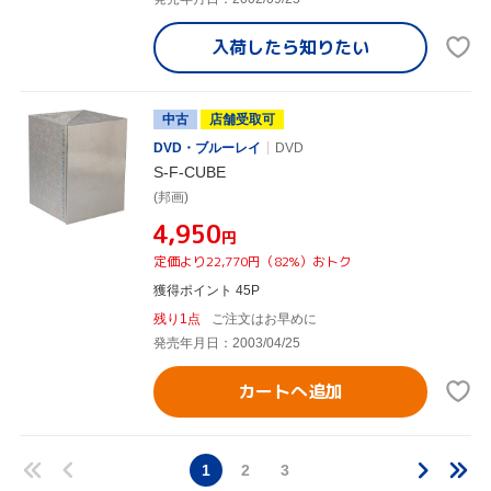
入荷したら
知りたい
中古
店舗受取可
DVD・ブルーレイ
DVD
S-F-CUBE
(邦画)
¥4,950
円
定価より22,770円（82%）おトク
獲得ポイント 45P
残り1点
ご注文はお早めに
発売年月日：2003/04/25
カートへ追加
1
2
3