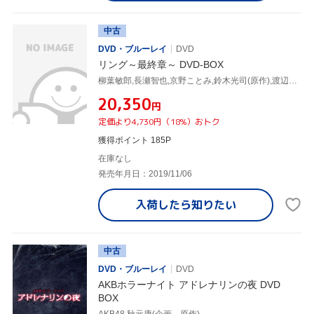
中古
DVD・ブルーレイ
DVD
リング～最終章～ DVD-BOX
柳葉敏郎,長瀬智也,京野ことみ,鈴木光司(原作),渡辺俊幸(音楽)
¥20,350
円
定価より4,730円（18%）おトク
獲得ポイント 185P
在庫なし
発売年月日：2019/11/06
入荷したら
知りたい
中古
DVD・ブルーレイ
DVD
AKBホラーナイト アドレナリンの夜 DVD
BOX
AKB48,秋元康(企画、原作)