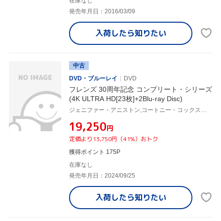
在庫なし
発売年月日：2016/03/09
入荷したら
知りたい
中古
DVD・ブルーレイ
DVD
フレンズ 30周年記念 コンプリート・シリーズ
(4K ULTRA HD[23枚]+2Blu-ray Disc)
ジェニファー・アニストン,コートニー・コックス・アークエット,リサ・クドロー,マット・ルブランク,マシュー・ペリー,デビッド・シュワイマー
¥19,250
円
定価より13,750円（41%）おトク
獲得ポイント 175P
在庫なし
発売年月日：2024/09/25
入荷したら
知りたい