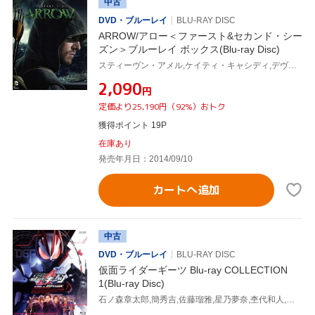
中古
DVD・ブルーレイ
BLU-RAY DISC
ARROW/アロー＜ファースト&セカンド・シー
ズン＞ブルーレイ ボックス(Blu-ray Disc)
スティーヴン・アメル,ケイティ・キャシディ,デヴィッド・ラムゼイ
¥2,090
円
定価より25,190円（92%）おトク
獲得ポイント 19P
在庫あり
発売年月日：2014/09/10
カートへ追加
中古
DVD・ブルーレイ
BLU-RAY DISC
仮面ライダーギーツ Blu-ray COLLECTION
1(Blu-ray Disc)
石ノ森章太郎,簡秀吉,佐藤瑠雅,星乃夢奈,杢代和人,青島心,忍成修吾,佐橋俊彦