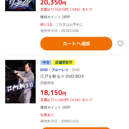
¥20,350
円
定価より10,670円（34%）おトク
獲得ポイント 185P
残り1点
ご注文はお早めに
発売年月日：2019/11/06
カートへ追加
中古
店舗受取可
DVD・ブルーレイ
DVD
江戸を斬るⅡ DVD-BOX
西郷輝彦
¥18,150
円
定価より12,650円（41%）おトク
獲得ポイント 165P
在庫あり
発売年月日：2008/11/21