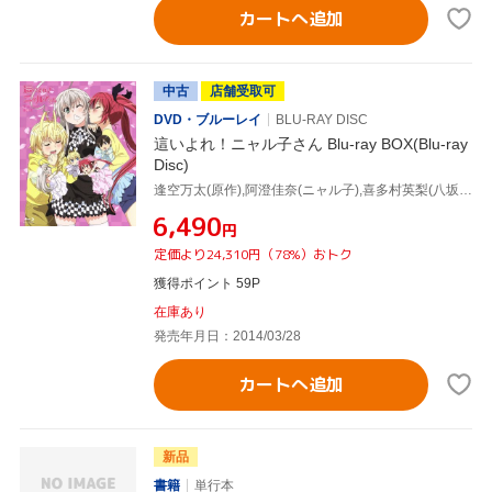
カートへ追加
中古
店舗受取可
DVD・ブルーレイ
BLU-RAY DISC
這いよれ！ニャル子さん Blu-ray BOX(Blu-ray
Disc)
逢空万太(原作),阿澄佳奈(ニャル子),喜多村英梨(八坂真尋),松来未祐(クー子),滝山真哲(キャラクターデザイン、総作画監督),MONACA(音楽)
¥6,490
円
定価より24,310円（78%）おトク
獲得ポイント 59P
在庫あり
発売年月日：2014/03/28
カートへ追加
新品
書籍
単行本