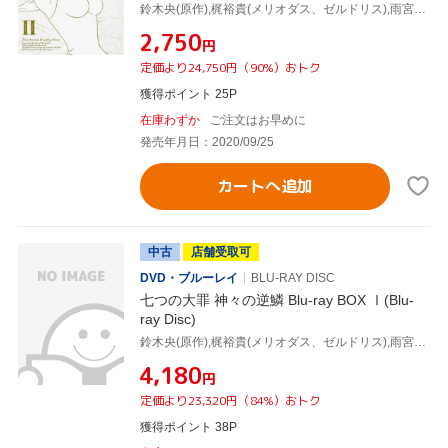
鈴木央(原作),梶裕貴(メリオダス、ゼルドリス),雨宮天(エリザベス),久野美咲(ホーク),澤野弘之(音楽),KOHTA YAMAMOTO(音楽),和田貴史(音楽)
¥2,750
円
定価より24,750円（90%）おトク
獲得ポイント 25P
在庫わずか
ご注文はお早めに
発売年月日：2020/09/25
カートへ追加
中古
店舗受取可
DVD・ブルーレイ
BLU-RAY DISC
七つの大罪 神々の逆鱗 Blu-ray BOX Ⅰ(Blu-
ray Disc)
鈴木央(原作),梶裕貴(メリオダス、ゼルドリス),雨宮天(エリザベス),久野美咲(ホーク),澤野弘之(音楽),KOHTA YAMAMOTO(音楽),和田貴史(音楽)
¥4,180
円
定価より23,320円（84%）おトク
獲得ポイント 38P