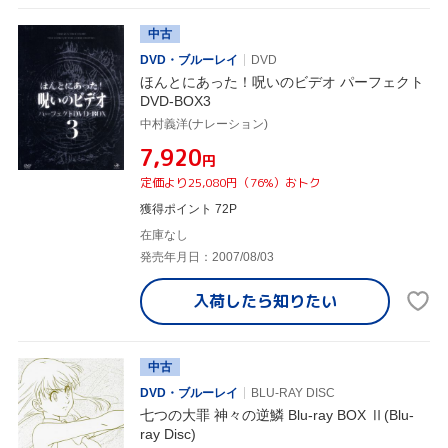
中古
DVD・ブルーレイ
DVD
ほんとにあった！呪いのビデオ パーフェクト
DVD-BOX3
中村義洋(ナレーション)
¥7,920
円
定価より25,080円（76%）おトク
獲得ポイント 72P
在庫なし
発売年月日：2007/08/03
入荷したら
知りたい
中古
DVD・ブルーレイ
BLU-RAY DISC
七つの大罪 神々の逆鱗 Blu-ray BOX Ⅱ(Blu-
ray Disc)