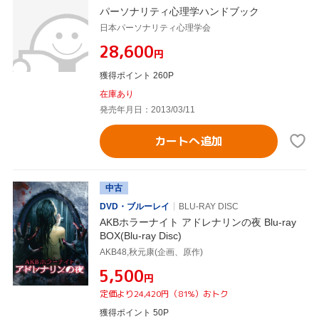
パーソナリティ心理学ハンドブック
日本パーソナリティ心理学会
¥28,600
円
獲得ポイント 260P
在庫あり
発売年月日：2013/03/11
カートへ追加
中古
DVD・ブルーレイ
BLU-RAY DISC
AKBホラーナイト アドレナリンの夜 Blu-ray
BOX(Blu-ray Disc)
AKB48,秋元康(企画、原作)
¥5,500
円
定価より24,420円（81%）おトク
獲得ポイント 50P