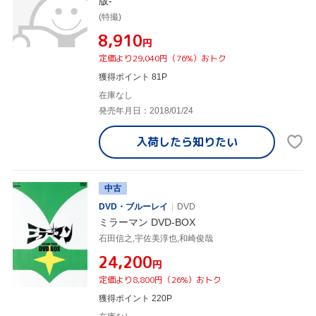
版-
(特撮)
¥8,910
円
定価より29,040円（76%）おトク
獲得ポイント 81P
在庫なし
発売年月日：2018/01/24
入荷したら
知りたい
中古
DVD・ブルーレイ
DVD
ミラーマン DVD-BOX
石田信之,宇佐美淳也,和崎俊哉
¥24,200
円
定価より8,800円（26%）おトク
獲得ポイント 220P