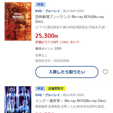
中古
DVD・ブルーレイ
BLU-RAY DISC
恐怖劇場アンバランス Blu-ray BOX(Blu-ray
Disc)
(ドラマ),渡辺美佐子,蜷川幸雄,岡田英次,円地文子(原作),西村京太郎(原作),松本清張(原作),山田風太郎(原作)
¥25,300
円
定価より7,700円（23%）おトク
獲得ポイント 230P
在庫なし
発売年月日：2016/03/09
入荷したら
知りたい
中古
店舗受取可
DVD・ブルーレイ
BLU-RAY DISC
リング～最終章～ Blu-ray BOX(Blu-ray Disc)
柳葉敏郎,長瀬智也,京野ことみ,鈴木光司(原作),渡辺俊幸(音楽)