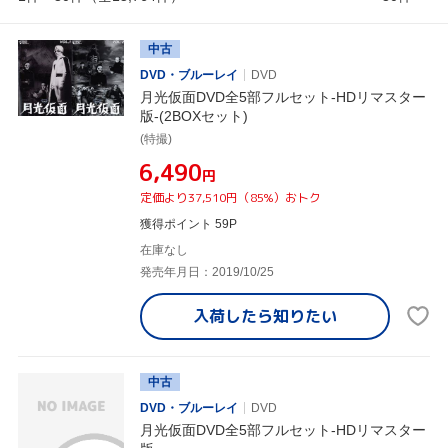
中古
DVD・ブルーレイ
DVD
月光仮面DVD全5部フルセット-HDリマスター
版-(2BOXセット)
(特撮)
¥6,490
円
定価より37,510円（85%）おトク
獲得ポイント 59P
在庫なし
発売年月日：2019/10/25
入荷したら
知りたい
中古
DVD・ブルーレイ
DVD
月光仮面DVD全5部フルセット-HDリマスター