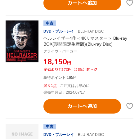
カートへ追加
中古
DVD・ブルーレイ
BLU-RAY DISC
ヘルレイザー4作＜4Kリマスター＞ Blu-ray
BOX(期間限定生産版)(Blu-ray Disc)
クライヴ・バーカー
¥18,150
円
定価より7,370円（28%）おトク
獲得ポイント 165P
残り1点
ご注文はお早めに
発売年月日：2024/07/17
カートへ追加
中古
DVD・ブルーレイ
BLU-RAY DISC