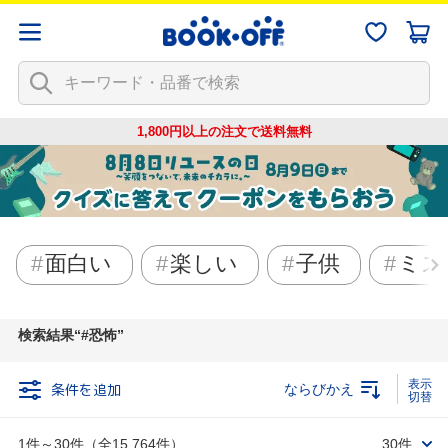
1,800円以上の注文で
送料無料
面白い
楽しい
子供
ミス
検索結果
#恐怖
条件を追加
ならびかえ
1件～30件（全15,764件）
30件