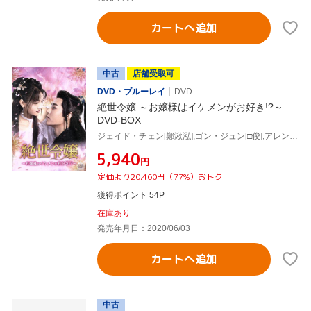
カートへ追加
中古
店舗受取可
DVD・ブルーレイ
DVD
絶世令嬢 ～お嬢様はイケメンがお好き!?～
DVD-BOX
ジェイド・チェン[鄭湫泓],ゴン・ジュン[□俊],アレン・ファン[方逸倫]
¥5,940
円
定価より20,460円（77%）おトク
獲得ポイント 54P
在庫あり
発売年月日：2020/06/03
カートへ追加
中古