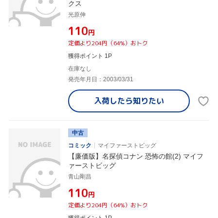
クス
光原伸
¥110
円
定価より204円（64%）おトク
獲得ポイント 1P
在庫なし
発売年月日：2003/03/31
入荷したら
知りたい
中古
コミック
マイファーストビッグ
【廉価版】名探偵コナン 恐怖の館(2) マイフ
ァーストビッグ
青山剛昌
¥110
円
定価より204円（64%）おトク