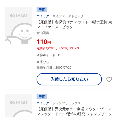
中古
コミック
マイファーストビック
【廉価版】名探偵コナン ラスト10秒の恐怖(4)
マイファーストビック
青山剛昌
¥110
円
定価より204円（64%）おトク
獲得ポイント 1P
在庫なし
発売年月日：2005/07/22
入荷したら
知りたい
中古
コミック
ジャンプリミックス
【廉価版】異次元ホラー劇場 アウターゾーン
マジック・ドール/恐怖の研究 ジャンプリミッ