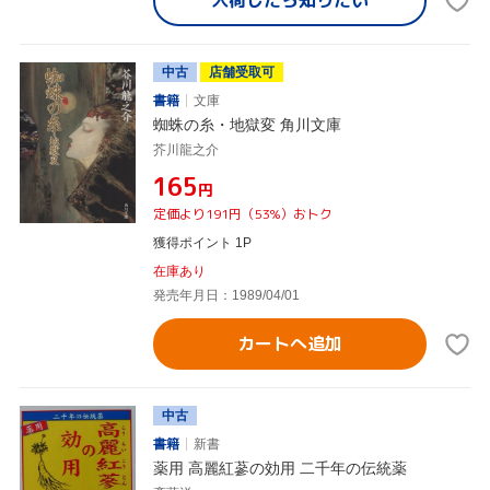
入荷したら
知りたい
中古
店舗受取可
書籍
文庫
蜘蛛の糸・地獄変 角川文庫
芥川龍之介
¥165
円
定価より191円（53%）おトク
獲得ポイント 1P
在庫あり
発売年月日：1989/04/01
カートへ追加
中古
書籍
新書
薬用 高麗紅蔘の効用 二千年の伝統薬