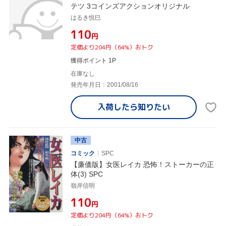
テツ 3コインズアクションオリジナル
はるき悦巳
¥110
円
定価より204円（64%）おトク
獲得ポイント 1P
在庫なし
発売年月日：2001/08/16
入荷したら
知りたい
中古
コミック
SPC
【廉価版】女医レイカ 恐怖！ストーカーの正
体(3) SPC
嶺岸信明
¥110
円
定価より204円（64%）おトク