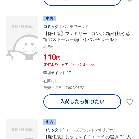
中古
コミック
バンチワールド
【廉価版】ファミリー・コンポ(新潮社版) 恐
怖のストーカー編(12) バンチワールド
北条司
¥110
円
定価より204円（64%）おトク
獲得ポイント 1P
在庫なし
発売年月日：2002/07/31
入荷したら
知りたい
中古
コミック
3コインズアクションオリジナル
【廉価版】じゃりン子チエ 恐怖の選択!?仲人