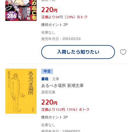
¥220
円
定価より94円（29%）おトク
獲得ポイント 2P
在庫なし
発売年月日：2001/02/16
入荷したら
知りたい
中古
書籍
文庫
あるべき場所 新潮文庫
原田宗典
¥220
円
定価より122円（35%）おトク
獲得ポイント 2P
在庫なし
発売年月日：1994/06/01