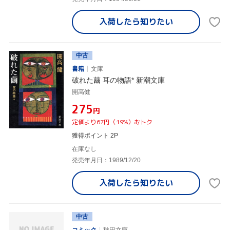
入荷したら
知りたい
中古
書籍
文庫
破れた繭 耳の物語* 新潮文庫
開高健
¥275
円
定価より67円（19%）おトク
獲得ポイント 2P
在庫なし
発売年月日：1989/12/20
入荷したら
知りたい
中古