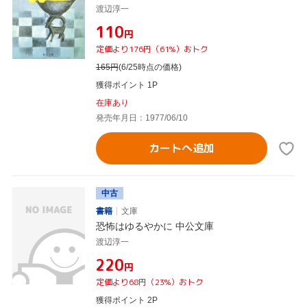
渡辺淳一
¥110
円
定価より176円（61%）おトク
165
円
(6/25時点の価格)
獲得ポイント 1P
在庫あり
発売年月日：1977/06/10
カートへ追加
中古
書籍
文庫
恐怖はゆるやかに 中公文庫
渡辺淳一
¥220
円
定価より68円（23%）おトク
獲得ポイント 2P