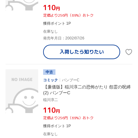
¥110
円
定価より256円（69%）おトク
獲得ポイント 1P
在庫なし
発売年月日：2002/07/26
入荷したら
知りたい
中古
コミック
バンブーC
【廉価版】稲川淳二の恐怖がたり 怨霊の呪縛
(2) バンブーC
稲川淳二
¥110
円
定価より256円（69%）おトク
獲得ポイント 1P
在庫なし