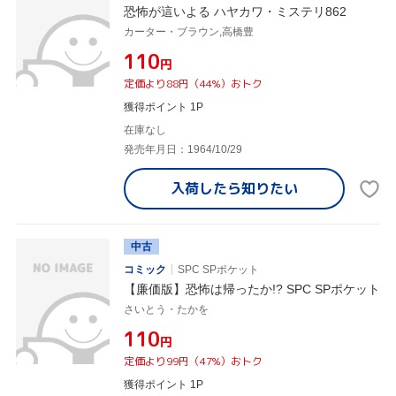
恐怖が這いよる ハヤカワ・ミステリ862
カーター・ブラウン,高橋豊
¥110
円
定価より88円（44%）おトク
獲得ポイント 1P
在庫なし
発売年月日：1964/10/29
入荷したら
知りたい
中古
コミック
SPC SPポケット
【廉価版】恐怖は帰ったか!? SPC SPポケット
さいとう・たかを
¥110
円
定価より99円（47%）おトク
獲得ポイント 1P