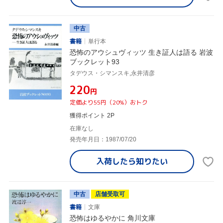
中古
書籍
単行本
恐怖のアウシュヴィッツ 生き証人は語る 岩波
ブックレット93
タデウス・シマンスキ,永井清彦
¥220
円
定価より55円（20%）おトク
獲得ポイント 2P
在庫なし
発売年月日：1987/07/20
入荷したら
知りたい
中古
店舗受取可
書籍
文庫
恐怖はゆるやかに 角川文庫