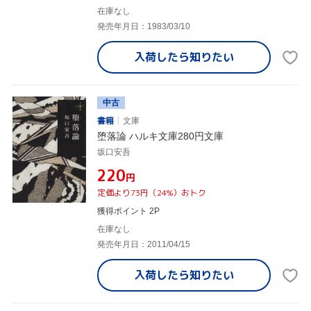
在庫なし
発売年月日：1983/03/10
入荷したら
知りたい
中古
書籍
文庫
堕落論 ハルキ文庫280円文庫
坂口安吾
¥220
円
定価より73円（24%）おトク
獲得ポイント 2P
在庫なし
発売年月日：2011/04/15
入荷したら
知りたい