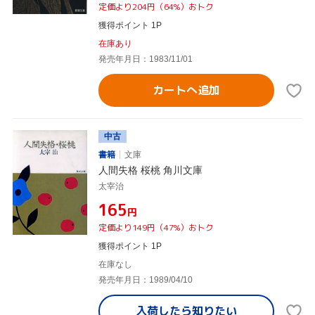
定価より204円（64%）おトク
獲得ポイント 1P
在庫あり
発売年月日：1983/11/01
カートへ追加
中古
書籍
文庫
人間失格 桜桃 角川文庫
太宰治
¥165
円
定価より149円（47%）おトク
獲得ポイント 1P
在庫なし
発売年月日：1989/04/10
入荷したら
知りたい