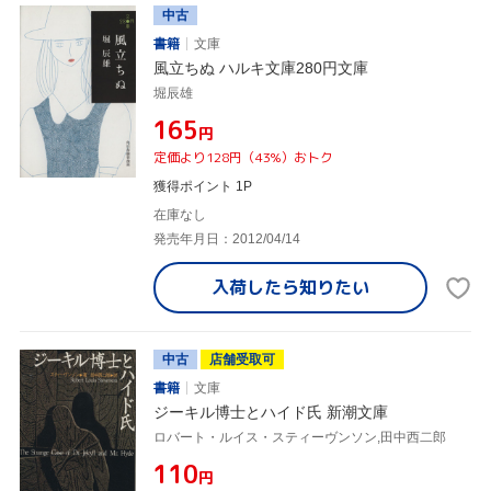
中古
書籍
文庫
風立ちぬ ハルキ文庫280円文庫
堀辰雄
¥165
円
定価より128円（43%）おトク
獲得ポイント 1P
在庫なし
発売年月日：2012/04/14
入荷したら
知りたい
中古
店舗受取可
書籍
文庫
ジーキル博士とハイド氏 新潮文庫
ロバート・ルイス・スティーヴンソン,田中西二郎
¥110
円