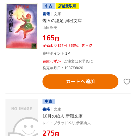
中古
店舗受取可
書籍
文庫
蝶々の纏足 河出文庫
山田詠美
¥165
円
定価より187円（53%）おトク
獲得ポイント 1P
在庫わずか
ご注文はお早めに
発売年月日：1987/08/20
カートへ追加
中古
書籍
文庫
10月の旅人 新潮文庫
レイ・ブラッドベリ,伊藤典夫
¥275
円