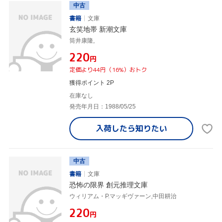
中古
書籍
文庫
玄笑地帯 新潮文庫
筒井康隆,
¥220
円
定価より44円（16%）おトク
獲得ポイント 2P
在庫なし
発売年月日：1988/05/25
入荷したら
知りたい
中古
書籍
文庫
恐怖の限界 創元推理文庫
ウィリアム・P.マッギヴァーン,中田耕治
¥220
円