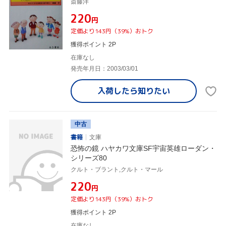
斎藤洋
¥220
円
定価より143円（39%）おトク
獲得ポイント 2P
在庫なし
発売年月日：2003/03/01
入荷したら
知りたい
中古
書籍
文庫
恐怖の鏡 ハヤカワ文庫SF宇宙英雄ローダン・
シリーズ80
クルト・ブラント,クルト・マール
¥220
円
定価より143円（39%）おトク
獲得ポイント 2P
在庫なし