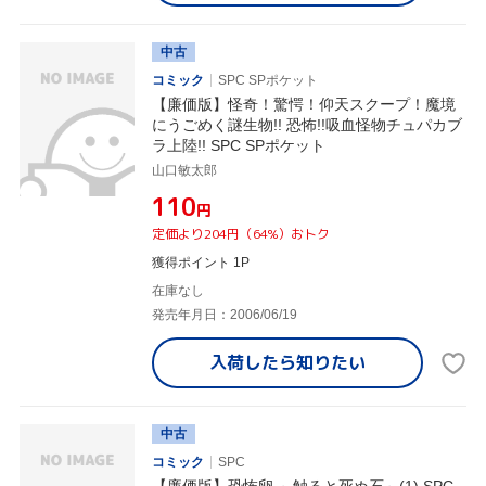
中古
コミック
SPC SPポケット
【廉価版】怪奇！驚愕！仰天スクープ！魔境
にうごめく謎生物!! 恐怖!!吸血怪物チュパカブ
ラ上陸!! SPC SPポケット
山口敏太郎
¥110
円
定価より204円（64%）おトク
獲得ポイント 1P
在庫なし
発売年月日：2006/06/19
入荷したら
知りたい
中古
コミック
SPC