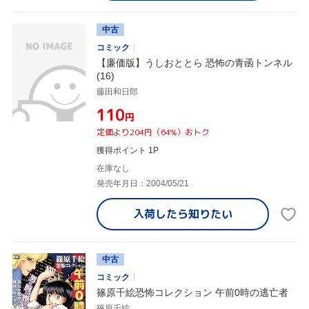
中古
コミック
【廉価版】うしおととら 恐怖の青函トンネル
(16)
藤田和日郎
¥110
円
定価より204円（64%）おトク
獲得ポイント 1P
在庫なし
発売年月日：2004/05/21
入荷したら
知りたい
中古
コミック
篠原千絵恐怖コレクション 午前0時の逃亡者
篠原千絵