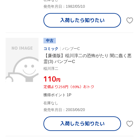
発売年月日：1982/05/10
入荷したら
知りたい
中古
コミック
バンブーC
【廉価版】稲川淳二の恐怖がたり 闇に蠢く悪
霊(3) バンブーC
稲川淳二
¥110
円
定価より256円（69%）おトク
獲得ポイント 1P
在庫なし
発売年月日：2003/06/20
入荷したら
知りたい