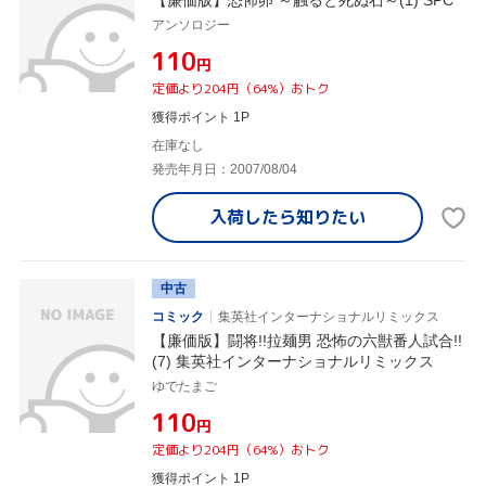
【廉価版】恐怖卵 ～触ると死ぬ石～(1) SPC
アンソロジー
¥110
円
定価より204円（64%）おトク
獲得ポイント 1P
在庫なし
発売年月日：2007/08/04
入荷したら
知りたい
中古
コミック
集英社インターナショナルリミックス
【廉価版】闘将!!拉麺男 恐怖の六獣番人試合!!
(7) 集英社インターナショナルリミックス
ゆでたまご
¥110
円
定価より204円（64%）おトク
獲得ポイント 1P