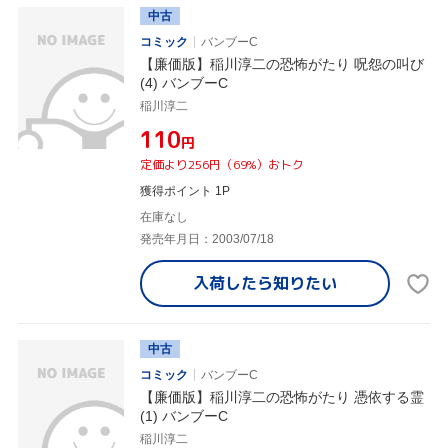
中古
コミック
バンブーC
【廉価版】稲川淳二の恐怖がたり 呪怨の叫び
(4) バンブーC
稲川淳二
¥110
円
定価より256円（69%）おトク
獲得ポイント 1P
在庫なし
発売年月日：2003/07/18
入荷したら
知りたい
中古
コミック
バンブーC
【廉価版】稲川淳二の恐怖がたり 憑依する霊
(1) バンブーC
稲川淳二