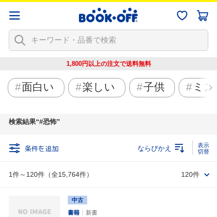
1,800円以上の注文で
送料無料
面白い
楽しい
子供
ミス
検索結果
#恐怖
条件を追加
ならびかえ
1件～120件（全15,764件）
120件
中古
書籍
新書