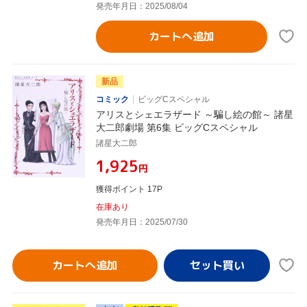
発売年月日：2025/08/04
カートへ追加
新品
コミック
ビッグCスペシャル
アリスとシェエラザード ～騙し絵の館～ 諸星
大二郎劇場 第6集 ビッグCスペシャル
諸星大二郎
¥1,925
円
獲得ポイント 17P
在庫あり
発売年月日：2025/07/30
カートへ追加