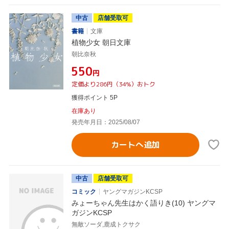
中古
店舗受取可
書籍
文庫
植物少女 朝日文庫
朝比奈秋
¥550
円
定価より286円（34%）おトク
獲得ポイント 5P
在庫あり
発売年月日：2025/08/07
カートへ追加
中古
店舗受取可
コミック
ヤングマガジンKCSP
みょーちゃん先生はかく語りき(10) ヤングマ
ガジンKCSP
無敵ソーダ,鹿成トクサク