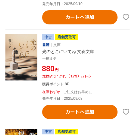
発売年月日：2025/09/10
カートへ追加
中古
店舗受取可
書籍
文庫
光のとこにいてね 文春文庫
一穂ミチ
¥880
円
定価より121円（12%）おトク
獲得ポイント 8P
在庫わずか
ご注文はお早めに
発売年月日：2025/09/03
カートへ追加
中古
店舗受取可