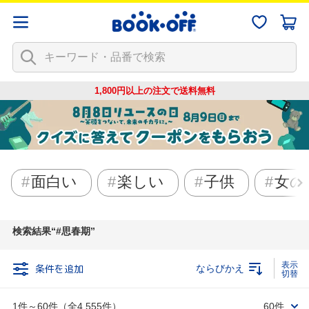
1,800円以上の注文で
送料無料
面白い
楽しい
子供
女の
検索結果
#思春期
条件を追加
ならびかえ
1件～60件（全4,555件）
60件