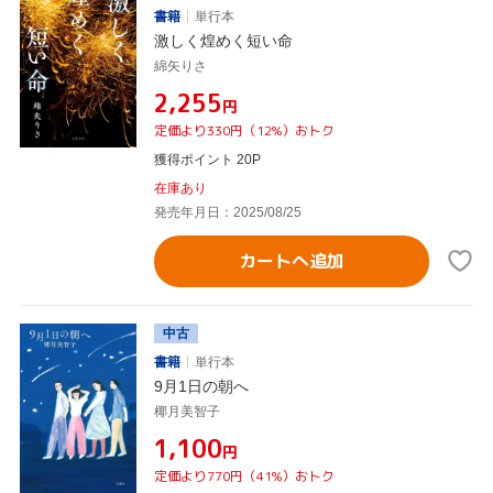
書籍
単行本
激しく煌めく短い命
綿矢りさ
¥2,255
円
定価より330円（12%）おトク
獲得ポイント 20P
在庫あり
発売年月日：2025/08/25
カートへ追加
中古
書籍
単行本
9月1日の朝へ
椰月美智子
¥1,100
円
定価より770円（41%）おトク