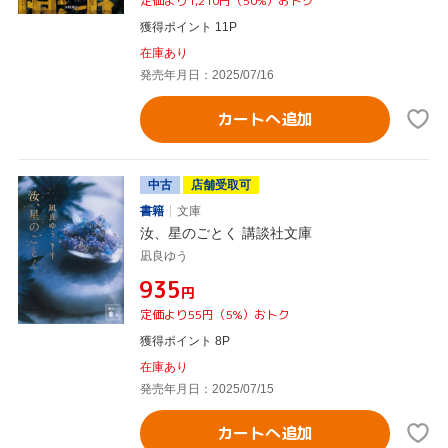
定価より1,210円（50%）おトク
獲得ポイント 11P
在庫あり
発売年月日：2025/07/16
カートへ追加
中古
店舗受取可
書籍
文庫
汝、星のごとく 講談社文庫
凪良ゆう
¥935
円
定価より55円（5%）おトク
獲得ポイント 8P
在庫あり
発売年月日：2025/07/15
カートへ追加