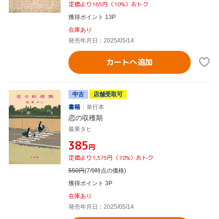
定価より165円（10%）おトク
獲得ポイント 13P
在庫あり
発売年月日：2025/05/14
カートへ追加
中古
店舗受取可
書籍
単行本
恋の収穫期
最果タヒ
¥385
円
定価より1,375円（78%）おトク
550
円
(7/9時点の価格)
獲得ポイント 3P
在庫あり
発売年月日：2025/05/14