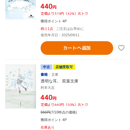
¥440
円
定価より319円（42%）おトク
獲得ポイント 4P
残り1点
ご注文はお早めに
発売年月日：2025/09/11
カートへ追加
中古
店舗受取可
書籍
文庫
透明な耳。 双葉文庫
村本大志
¥440
円
定価より440円（50%）おトク
550
円
(7/10時点の価格)
獲得ポイント 4P
在庫あり