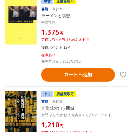
中古
店舗受取可
書籍
単行本
ラーメンと瞑想
宇野常寛
¥1,375
円
定価より605円（30%）おトク
獲得ポイント 12P
在庫あり
発売年月日：2025/07/25
カートへ追加
中古
店舗受取可
書籍
単行本
九龍城砦(Ⅰ) 囲城
余兒,よしだかおり,光吉さくら,ワン・チャイ
¥1,210
円