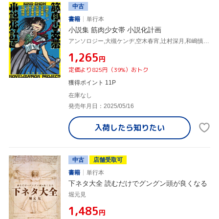
中古
書籍
単行本
小説集 筋肉少女帯 小説化計画
アンソロジー,大槻ケンヂ,空木春宵,辻村深月,和嶋慎治,滝本竜彦,柴田勝家
¥1,265
円
定価より825円（39%）おトク
獲得ポイント 11P
在庫なし
発売年月日：2025/05/16
入荷したら
知りたい
中古
店舗受取可
書籍
単行本
下ネタ大全 読むだけでグングン頭が良くなる
堀元見
¥1,485
円