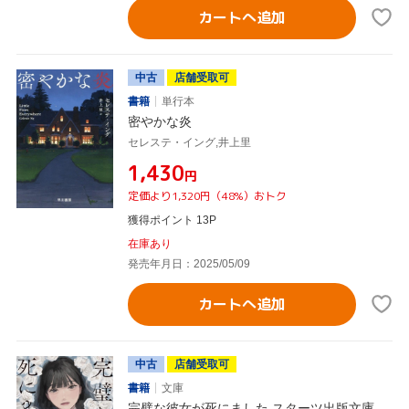
カートへ追加
中古
店舗受取可
書籍
単行本
密やかな炎
セレステ・イング,井上里
¥1,430
円
定価より1,320円（48%）おトク
獲得ポイント 13P
在庫あり
発売年月日：2025/05/09
カートへ追加
中古
店舗受取可
書籍
文庫
完璧な彼女が死にました スターツ出版文庫