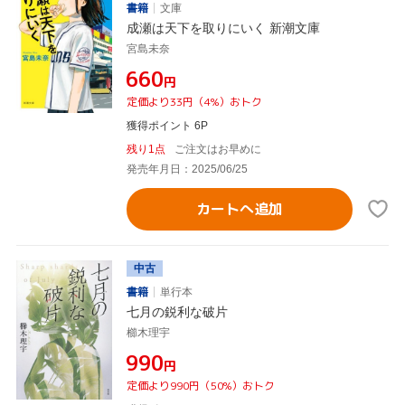
書籍
文庫
成瀬は天下を取りにいく 新潮文庫
宮島未奈
¥660
円
定価より33円（4%）おトク
獲得ポイント 6P
残り1点
ご注文はお早めに
発売年月日：2025/06/25
カートへ追加
中古
書籍
単行本
七月の鋭利な破片
櫛木理宇
¥990
円
定価より990円（50%）おトク