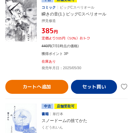
コミック
ビッグCスペリオール
瞬きの音(1.) ビッグCスペリオール
押見修造
¥385
円
定価より385円（50%）おトク
440
円
(7/31時点の価格)
獲得ポイント 3P
在庫あり
発売年月日：2025/05/30
カートへ追加
中古
店舗受取可
書籍
単行本
スノードームの捨てかた
くどうれいん