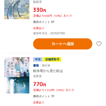
額賀澪
¥330
円
定価より484円（59%）おトク
獲得ポイント 3P
在庫あり
発売年月日：2025/07/09
カートへ追加
中古
店舗受取可
書籍
単行本
給水塔から見た虹は
窪美澄
¥770
円
定価より1,320円（63%）おトク
獲得ポイント 7P
在庫あり