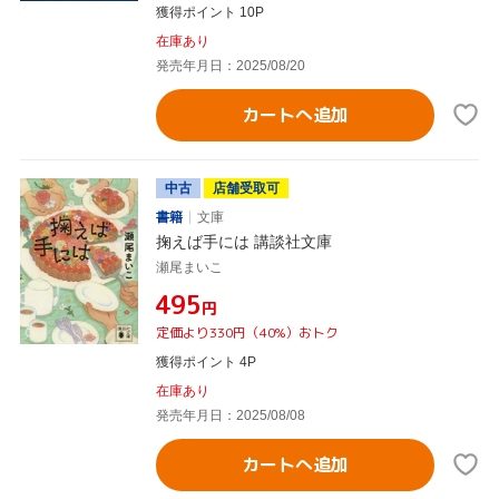
獲得ポイント 10P
在庫あり
発売年月日：2025/08/20
カートへ追加
中古
店舗受取可
書籍
文庫
掬えば手には 講談社文庫
瀬尾まいこ
¥495
円
定価より330円（40%）おトク
獲得ポイント 4P
在庫あり
発売年月日：2025/08/08
カートへ追加