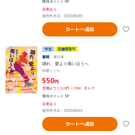
獲得ポイント 9P
在庫あり
発売年月日：2025/06/25
カートへ追加
中古
店舗受取可
書籍
単行本
踊れ、愛より痛いほうへ
向坂くじら
¥550
円
定価より1,320円（70%）おトク
獲得ポイント 5P
在庫あり
発売年月日：2025/06/24
カートへ追加