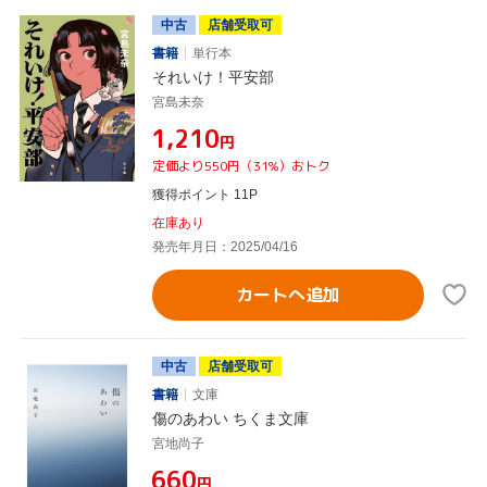
中古
店舗受取可
書籍
単行本
それいけ！平安部
宮島未奈
¥1,210
円
定価より550円（31%）おトク
獲得ポイント 11P
在庫あり
発売年月日：2025/04/16
カートへ追加
中古
店舗受取可
書籍
文庫
傷のあわい ちくま文庫
宮地尚子
¥660
円