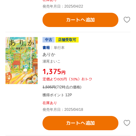
発売年月日：2025/04/22
カートへ追加
中古
店舗受取可
書籍
単行本
ありか
瀬尾まいこ
¥1,375
円
定価より605円（30%）おトク
1,595
円
(7/2時点の価格)
獲得ポイント 12P
在庫あり
発売年月日：2025/04/18
カートへ追加