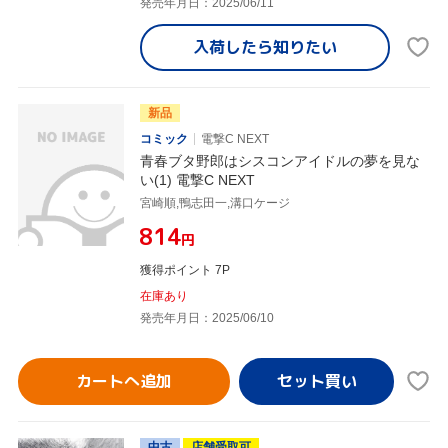
発売年月日：2025/06/11
入荷したら
知りたい
新品
コミック
電撃C NEXT
青春ブタ野郎はシスコンアイドルの夢を見な
い(1) 電撃C NEXT
宮崎順,鴨志田一,溝口ケージ
¥814
円
獲得ポイント 7P
在庫あり
発売年月日：2025/06/10
カートへ追加
中古
店舗受取可