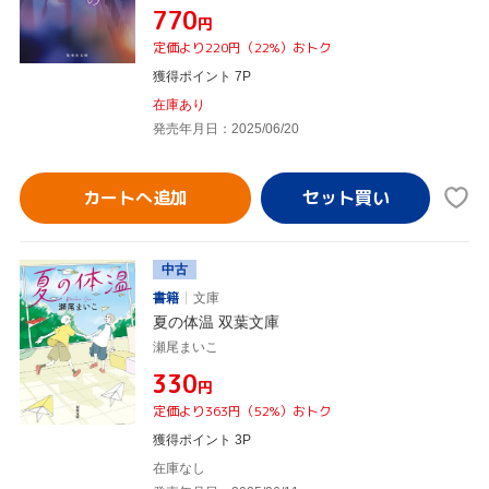
¥770
円
定価より220円（22%）おトク
獲得ポイント 7P
在庫あり
発売年月日：2025/06/20
カートへ追加
中古
書籍
文庫
夏の体温 双葉文庫
瀬尾まいこ
¥330
円
定価より363円（52%）おトク
獲得ポイント 3P
在庫なし