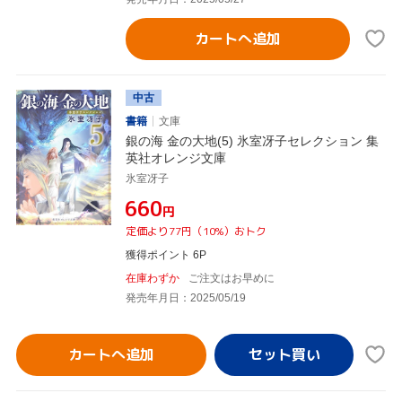
カートへ追加
中古
書籍
文庫
銀の海 金の大地(5) 氷室冴子セレクション 集
英社オレンジ文庫
氷室冴子
¥660
円
定価より77円（10%）おトク
獲得ポイント 6P
在庫わずか
ご注文はお早めに
発売年月日：2025/05/19
カートへ追加