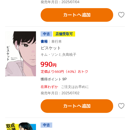
発売年月日：2025/07/04
カートへ追加
中古
店舗受取可
書籍
単行本
ビスケット
キム・ソンミ,矢島暁子
¥990
円
定価より660円（40%）おトク
獲得ポイント 9P
在庫わずか
ご注文はお早めに
発売年月日：2025/07/02
カートへ追加
中古