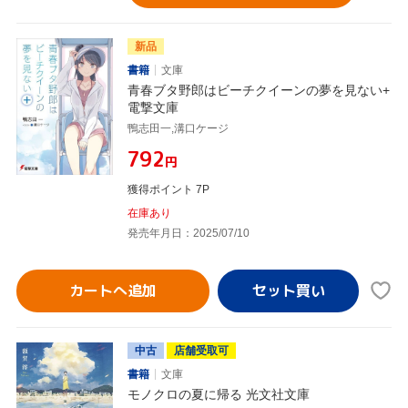
新品
書籍
文庫
青春ブタ野郎はビーチクイーンの夢を見ない+
電撃文庫
鴨志田一,溝口ケージ
¥792
円
獲得ポイント 7P
在庫あり
発売年月日：2025/07/10
カートへ追加
中古
店舗受取可
書籍
文庫
モノクロの夏に帰る 光文社文庫