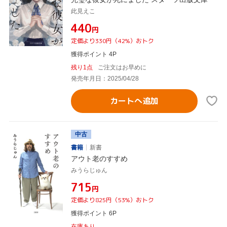
此見えこ
¥440
円
定価より330円（42%）おトク
獲得ポイント 4P
残り1点
ご注文はお早めに
発売年月日：2025/04/28
カートへ追加
中古
書籍
新書
アウト老のすすめ
みうらじゅん
¥715
円
定価より825円（53%）おトク
獲得ポイント 6P
在庫あり