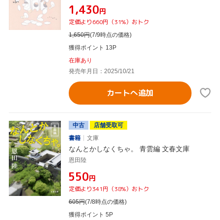
¥1,430
円
定価より660円（31%）おトク
1,650
円
(7/9時点の価格)
獲得ポイント 13P
在庫あり
発売年月日：2025/10/21
カートへ追加
中古
店舗受取可
書籍
文庫
なんとかしなくちゃ。 青雲編 文春文庫
恩田陸
¥550
円
定価より341円（38%）おトク
605
円
(7/8時点の価格)
獲得ポイント 5P