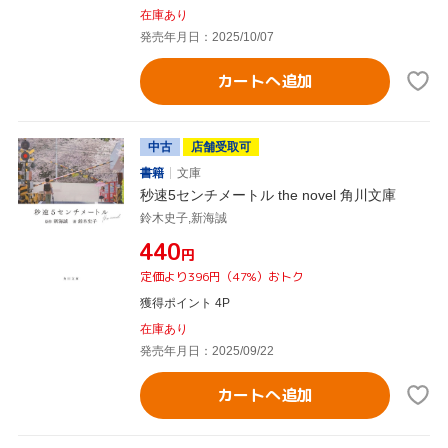
在庫あり
発売年月日：2025/10/07
カートへ追加
中古
店舗受取可
書籍
文庫
秒速5センチメートル the novel 角川文庫
鈴木史子,新海誠
¥440
円
定価より396円（47%）おトク
獲得ポイント 4P
在庫あり
発売年月日：2025/09/22
カートへ追加