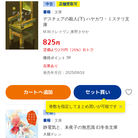
中古
店舗受取可
書籍
文庫
デスチェアの殺人(下) ハヤカワ・ミステリ文
庫
M.W.クレイヴン,東野さやか
¥825
円
定価より275円（25%）おトク
獲得ポイント 7P
在庫あり
発売年月日：2025/09/18
カートへ追加
巻数を指定して
まとめ買いが可能です
中古
書籍
文庫
静電気と、未夜子の無意識 幻冬舎文庫
木爾チレン