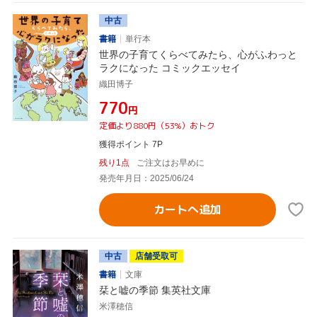
中古
書籍
単行本
世界の子育てくらべてみたら、心がふわっと
ラクになった コミックエッセイ
織田博子
¥770
円
定価より880円（53%）おトク
獲得ポイント 7P
残り1点
ご注文はお早めに
発売年月日：2025/06/24
カートへ追加
中古
店舗受取可
書籍
文庫
栞と嘘の季節 集英社文庫
米澤穂信