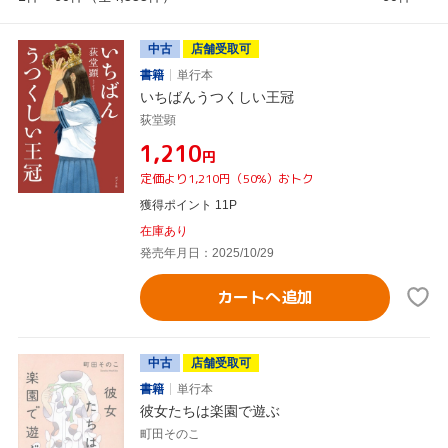
中古
店舗受取可
書籍
単行本
いちばんうつくしい王冠
荻堂顕
¥1,210
円
定価より1,210円（50%）おトク
獲得ポイント 11P
在庫あり
発売年月日：2025/10/29
カートへ追加
中古
店舗受取可
書籍
単行本
彼女たちは楽園で遊ぶ
町田そのこ