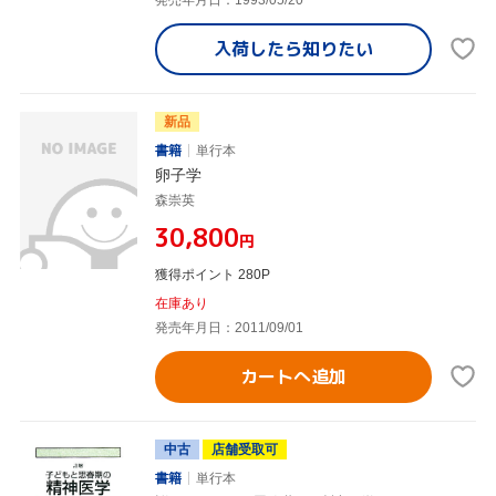
入荷したら
知りたい
新品
書籍
単行本
卵子学
森崇英
¥30,800
円
獲得ポイント 280P
在庫あり
発売年月日：2011/09/01
カートへ追加
中古
店舗受取可
書籍
単行本