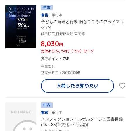
中古
書籍
単行本
子どもの発達と行動 脳とこころのプライマリ
ケア4
飯田順三,日野原重明,宮岡等
¥8,030
円
定価より24,750円（75%）おトク
獲得ポイント 73P
在庫なし
発売年月日：2010/10/05
入荷したら
知りたい
中古
書籍
単行本
ノンフィクション・ルポルタージュ図書目録
(45～85(2 文化・生活編))