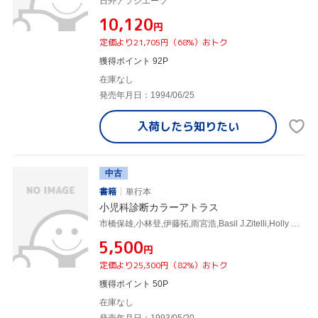
日外アソシエーツ
¥10,120
円
定価より21,705円（68%）おトク
獲得ポイント 92P
在庫なし
発売年月日：1994/06/25
入荷したら
知りたい
中古
書籍
単行本
小児科診断カラーアトラス
市橋保雄,小林登,伊藤拓,雨宮浩,Basil J.Zitelli,Holly W.Davis,
¥5,500
円
定価より25,300円（82%）おトク
獲得ポイント 50P
在庫なし
発売年月日：1993/05/20