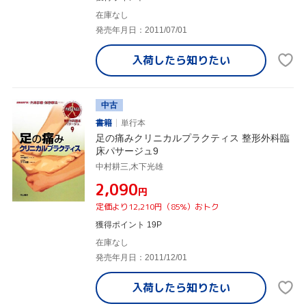
在庫なし
発売年月日：2011/07/01
入荷したら
知りたい
中古
書籍
単行本
足の痛みクリニカルプラクティス 整形外科臨
床パサージュ9
中村耕三,木下光雄
¥2,090
円
定価より12,210円（85%）おトク
獲得ポイント 19P
在庫なし
発売年月日：2011/12/01
入荷したら
知りたい