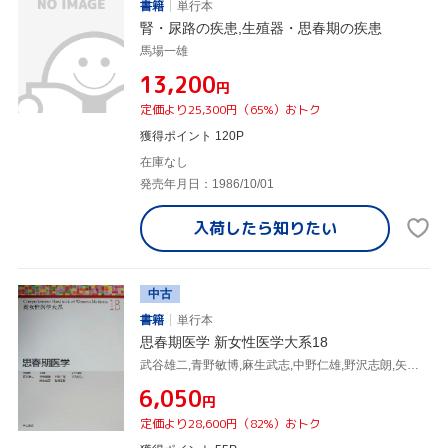
書籍
単行本
腎・尿路の疾患,生殖器・思春期の疾患
馬場一雄
¥13,200
円
定価より25,300円（65%）おトク
獲得ポイント 120P
在庫なし
発売年月日：1986/10/01
入荷したら
知りたい
中古
書籍
単行本
思春期医学 新女性医学大系18
武谷雄二,青野敏博,麻生武志,中野仁雄,野沢志朗,矢内原巧
¥6,050
円
定価より28,600円（82%）おトク