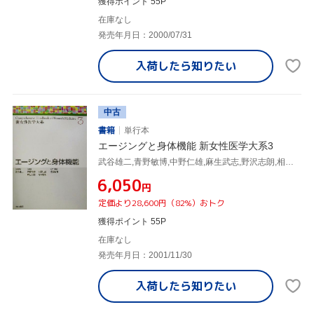
獲得ポイント 55P
在庫なし
発売年月日：2000/07/31
入荷したら
知りたい
中古
書籍
単行本
エージングと身体機能 新女性医学大系3
武谷雄二,青野敏博,中野仁雄,麻生武志,野沢志朗,相良祐輔
¥6,050
円
定価より28,600円（82%）おトク
獲得ポイント 55P
在庫なし
発売年月日：2001/11/30
入荷したら
知りたい