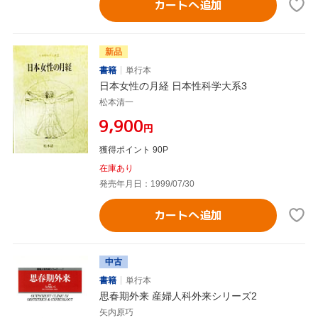
カートへ追加
新品
書籍
単行本
日本女性の月経 日本性科学大系3
松本清一
¥9,900
円
獲得ポイント 90P
在庫あり
発売年月日：1999/07/30
カートへ追加
中古
書籍
単行本
思春期外来 産婦人科外来シリーズ2
矢内原巧