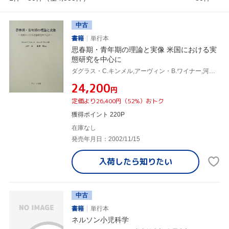
中古
書籍
単行本
思春期・青年期の理論と実像 米国における実
態研究を中心に
ダグラス・C.キンメル,アーヴィン・B.ワイナー,河村望,永井撤
¥24,200
円
定価より26,400円（52%）おトク
獲得ポイント 220P
在庫なし
発売年月日：2002/11/15
入荷したら
知りたい
中古
書籍
単行本
ネルソン小児科学