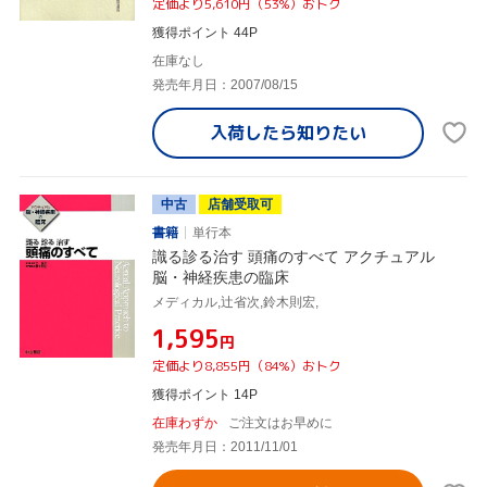
定価より5,610円（53%）おトク
獲得ポイント 44P
在庫なし
発売年月日：2007/08/15
入荷したら
知りたい
中古
店舗受取可
書籍
単行本
識る診る治す 頭痛のすべて アクチュアル
脳・神経疾患の臨床
メディカル,辻省次,鈴木則宏,
¥1,595
円
定価より8,855円（84%）おトク
獲得ポイント 14P
在庫わずか
ご注文はお早めに
発売年月日：2011/11/01