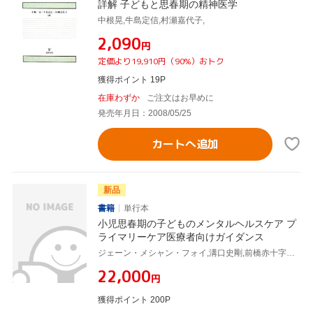
詳解 子どもと思春期の精神医学
中根晃,牛島定信,村瀬嘉代子,
¥2,090
円
定価より19,910円（90%）おトク
獲得ポイント 19P
在庫わずか
ご注文はお早めに
発売年月日：2008/05/25
カートへ追加
新品
書籍
単行本
小児思春期の子どものメンタルヘルスケア プ
ライマリーケア医療者向けガイダンス
ジェーン・メシャン・フォイ,溝口史剛,前橋赤十字病院小児科
¥22,000
円
獲得ポイント 200P