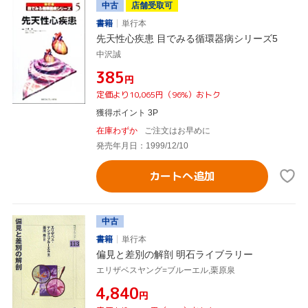
中古
店舗受取可
書籍
単行本
先天性心疾患 目でみる循環器病シリーズ5
中沢誠
¥385
円
定価より10,065円（96%）おトク
獲得ポイント 3P
在庫わずか
ご注文はお早めに
発売年月日：1999/12/10
カートへ追加
中古
書籍
単行本
偏見と差別の解剖 明石ライブラリー
エリザベスヤング=ブルーエル,栗原泉
¥4,840
円