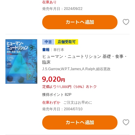
在庫あり
発売年月日：2024/09/22
カートへ追加
中古
店舗受取可
書籍
単行本
ヒューマン・ニュートリション 基礎・食事・
臨床
J.S.Garrow,W.P.T.James,A.Ralph,細谷憲政
¥9,020
円
定価より11,880円（56%）おトク
獲得ポイント 82P
在庫わずか
ご注文はお早めに
発売年月日：2004/07/10
カートへ追加