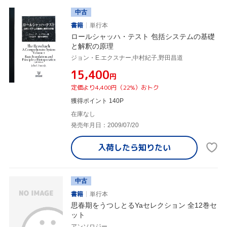
中古
書籍
単行本
ロールシャッハ・テスト 包括システムの基礎
と解釈の原理
ジョン・E.エクスナー,中村紀子,野田昌道
¥15,400
円
定価より4,400円（22%）おトク
獲得ポイント 140P
在庫なし
発売年月日：2009/07/20
入荷したら
知りたい
中古
書籍
単行本
思春期をうつしとるYaセレクション 全12巻セ
ット
アンソロジー