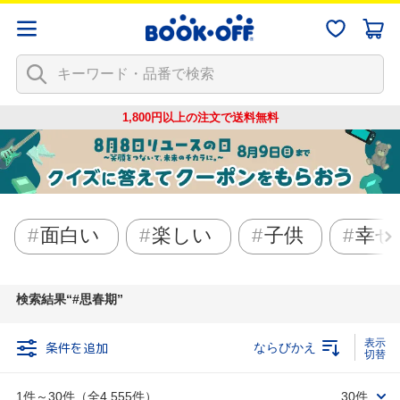
1,800円以上の注文で
送料無料
面白い
楽しい
子供
幸せ
検索結果
#思春期
条件を追加
ならびかえ
1件～30件（全4,555件）
30件