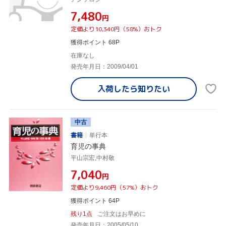
¥7,480
円
定価より10,340円（58%）おトク
獲得ポイント 68P
在庫なし
発売年月日：2009/04/01
入荷したら
知りたい
中古
書籍
単行本
育児の事典
平山宗宏,中村敬
¥7,040
円
定価より9,460円（57%）おトク
獲得ポイント 64P
残り1点
ご注文はお早めに
発売年月日：2005/05/10