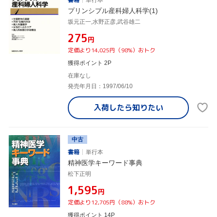
プリンシプル産科婦人科学(1)
坂元正一,水野正彦,武谷雄二
¥275
円
定価より14,025円（98%）おトク
獲得ポイント 2P
在庫なし
発売年月日：1997/06/10
入荷したら
知りたい
中古
書籍
単行本
精神医学キーワード事典
松下正明
¥1,595
円
定価より12,705円（88%）おトク
獲得ポイント 14P