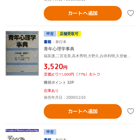
カートへ追加
中古
店舗受取可
書籍
単行本
青年心理学事典
福富護,二宮克美,高木秀明,大野久,白井利明,久世敏雄,斎藤耕二
¥3,520
円
定価より11,880円（77%）おトク
獲得ポイント 32P
在庫あり
発売年月日：2000/11/10
カートへ追加
中古
書籍
単行本