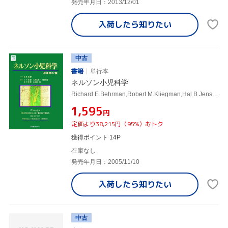
発売年月日：2013/12/01
入荷したら
知りたい
中古
書籍
単行本
ネルソン小児科学
Richard E.Behrman,Robert M.Kliegman,Hal B.Jenson,五十嵐隆,大澤真木子,河野陽一,森川昭廣,山城雄一郎,衞藤義勝
¥1,595
円
定価より38,215円（95%）おトク
獲得ポイント 14P
在庫なし
発売年月日：2005/11/10
入荷したら
知りたい
中古