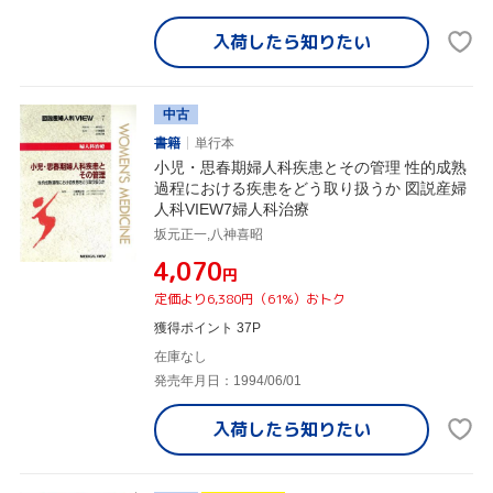
入荷したら
知りたい
中古
書籍
単行本
小児・思春期婦人科疾患とその管理 性的成熟
過程における疾患をどう取り扱うか 図説産婦
人科VIEW7婦人科治療
坂元正一,八神喜昭
¥4,070
円
定価より6,380円（61%）おトク
獲得ポイント 37P
在庫なし
発売年月日：1994/06/01
入荷したら
知りたい