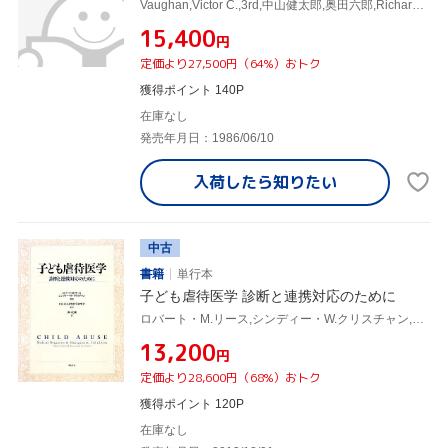
Vaughan,Victor C.,3rd,中山健太郎,奥田六郎,Richard E.Behrman,3rdVaughanVictor C.
¥15,400
円
定価より27,500円（64%）おトク
獲得ポイント 140P
在庫なし
発売年月日：1986/06/10
入荷したら
知りたい
中古
書籍
単行本
子ども虐待医学 診断と連携対応のために
ロバート・M.リース,シンディー・W.クリスチャン,日本子ども虐待医学研究会,溝口史剛,ロバート・M.リース,シンディー・W.クリスチャン,溝口史剛
¥13,200
円
定価より28,600円（68%）おトク
獲得ポイント 120P
在庫なし