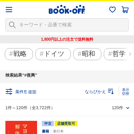
1,800円以上の注文で
送料無料
戦略
ドイツ
昭和
哲学
検索結果
#復興
条件を追加
ならびかえ
1件～120件（全3,722件）
120件
中古
店舗受取可
書籍
単行本