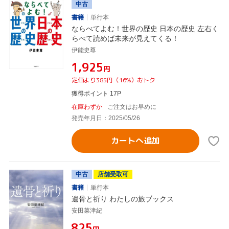
中古
書籍
単行本
ならべてよむ！世界の歴史 日本の歴史 左右く
らべて読めば未来が見えてくる！
伊能史尊
¥1,925
円
定価より385円（16%）おトク
獲得ポイント 17P
在庫わずか
ご注文はお早めに
発売年月日：2025/05/26
カートへ追加
中古
店舗受取可
書籍
単行本
遺骨と祈り わたしの旅ブックス
安田菜津紀
¥825