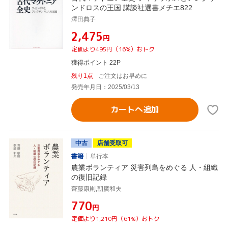
ンドロスの王国 講談社選書メチエ822
澤田典子
¥2,475
円
定価より495円（16%）おトク
獲得ポイント 22P
残り1点
ご注文はお早めに
発売年月日：2025/03/13
カートへ追加
中古
店舗受取可
書籍
単行本
農業ボランティア 災害列島をめぐる 人・組織
の復旧記録
齊藤康則,朝廣和夫
¥770
円
定価より1,210円（61%）おトク