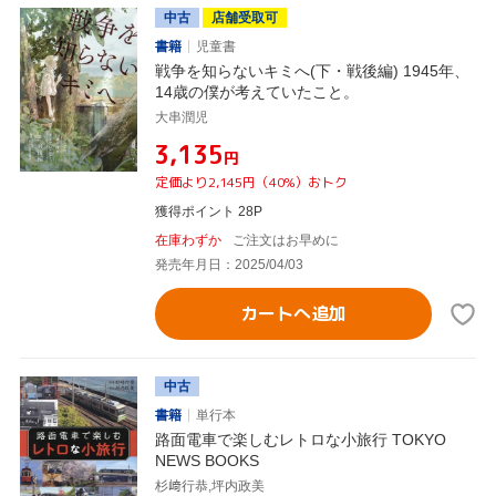
中古
店舗受取可
書籍
児童書
戦争を知らないキミへ(下・戦後編) 1945年、
14歳の僕が考えていたこと。
大串潤児
¥3,135
円
定価より2,145円（40%）おトク
獲得ポイント 28P
在庫わずか
ご注文はお早めに
発売年月日：2025/04/03
カートへ追加
中古
書籍
単行本
路面電車で楽しむレトロな小旅行 TOKYO
NEWS BOOKS
杉﨑行恭,坪内政美