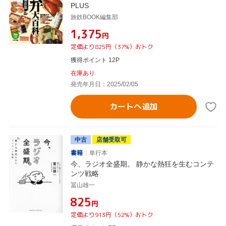
PLUS
旅鉄BOOK編集部
¥1,375
円
定価より825円（37%）おトク
獲得ポイント 12P
在庫あり
発売年月日：2025/02/05
カートへ追加
中古
店舗受取可
書籍
単行本
今、ラジオ全盛期。 静かな熱狂を生むコンテ
ンツ戦略
冨山雄一
¥825
円
定価より913円（52%）おトク