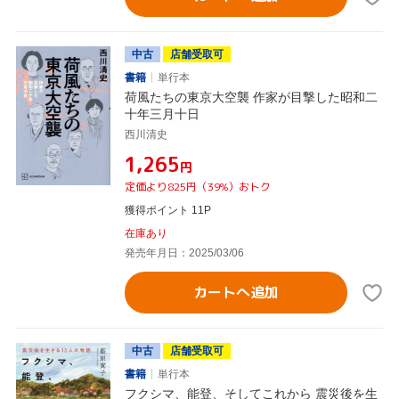
中古
店舗受取可
書籍
単行本
荷風たちの東京大空襲 作家が目撃した昭和二
十年三月十日
西川清史
¥1,265
円
定価より825円（39%）おトク
獲得ポイント 11P
在庫あり
発売年月日：2025/03/06
カートへ追加
中古
店舗受取可
書籍
単行本
フクシマ、能登、そしてこれから 震災後を生