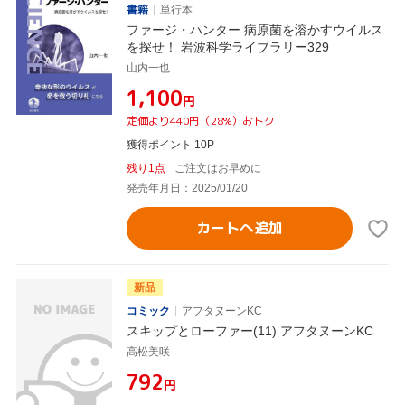
書籍
単行本
ファージ・ハンター 病原菌を溶かすウイルス
を探せ！ 岩波科学ライブラリー329
山内一也
¥1,100
円
定価より440円（28%）おトク
獲得ポイント 10P
残り1点
ご注文はお早めに
発売年月日：2025/01/20
カートへ追加
新品
コミック
アフタヌーンKC
スキップとローファー(11) アフタヌーンKC
高松美咲
¥792
円