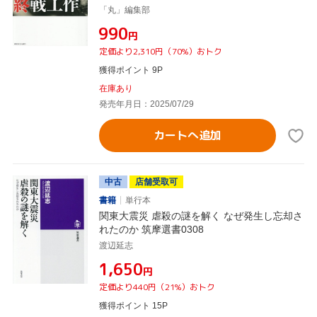
「丸」編集部
¥990
円
定価より2,310円（70%）おトク
獲得ポイント 9P
在庫あり
発売年月日：2025/07/29
カートへ追加
中古
店舗受取可
書籍
単行本
関東大震災 虐殺の謎を解く なぜ発生し忘却さ
れたのか 筑摩選書0308
渡辺延志
¥1,650
円
定価より440円（21%）おトク
獲得ポイント 15P