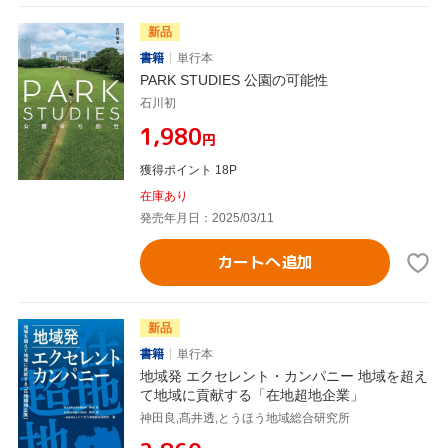
新品
書籍
単行本
PARK STUDIES 公園の可能性
石川初
¥1,980
円
獲得ポイント 18P
在庫あり
発売年月日：2025/03/11
カートへ追加
新品
書籍
単行本
地域発 エクセレント・カンパニー 地域を超え
て地域に貢献する「在地超地企業」
神田良,髙井透,とうほう地域総合研究所