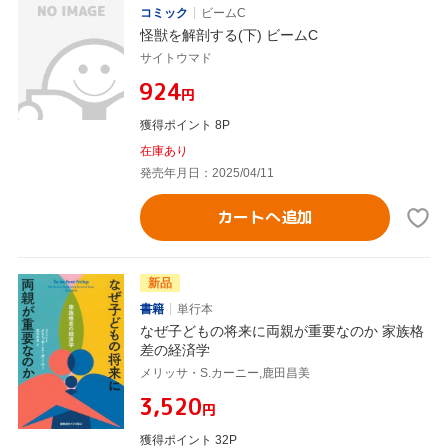
コミック
ビームC
怪獣を解剖する(下) ビームC
サイトウマド
¥924
円
獲得ポイント 8P
在庫あり
発売年月日：2025/04/11
カートへ追加
新品
書籍
単行本
なぜ子どもの将来に両親が重要なのか 家族格
差の経済学
メリッサ・S.カーニー,鹿田昌美
¥3,520
円
獲得ポイント 32P