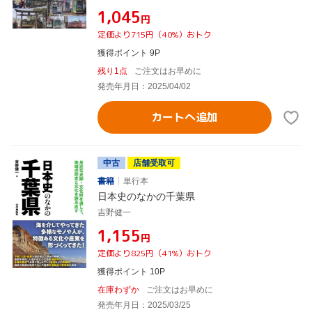
¥1,045
円
定価より715円（40%）おトク
獲得ポイント 9P
残り1点
ご注文はお早めに
発売年月日：2025/04/02
カートへ追加
中古
店舗受取可
書籍
単行本
日本史のなかの千葉県
吉野健一
¥1,155
円
定価より825円（41%）おトク
獲得ポイント 10P
在庫わずか
ご注文はお早めに
発売年月日：2025/03/25