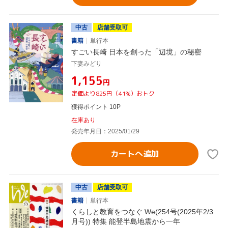
中古
店舗受取可
書籍
単行本
すごい長崎 日本を創った「辺境」の秘密
下妻みどり
¥1,155
円
定価より825円（41%）おトク
獲得ポイント 10P
在庫あり
発売年月日：2025/01/29
カートへ追加
中古
店舗受取可
書籍
単行本
くらしと教育をつなぐ We(254号(2025年2/3
月号)) 特集 能登半島地震から一年