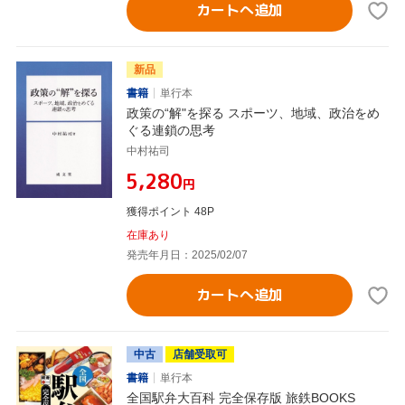
カートへ追加
新品
書籍
単行本
政策の“解"を探る スポーツ、地域、政治をめ
ぐる連鎖の思考
中村祐司
¥5,280
円
獲得ポイント 48P
在庫あり
発売年月日：2025/02/07
カートへ追加
中古
店舗受取可
書籍
単行本
全国駅弁大百科 完全保存版 旅鉄BOOKS