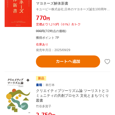
マヨネーズ解体新書
キユーピー株式会社,日本のマヨネーズ誕生100周年記念委員会
¥770
円
定価より1,210円（61%）おトク
990
円
(7/2時点の価格)
獲得ポイント 7P
在庫あり
発売年月日：2025/09/29
カートへ追加
新品
書籍
単行本
クリエイティブツーリズム論 ツーリストとコ
ミュニティの共創プロセス 文化とまちづくり
叢書
竹谷多賀子
¥2,750