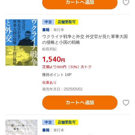
カートへ追加
中古
店舗受取可
書籍
単行本
ウクライナ戦争と外交 外交官が見た軍事大国
の侵略と小国の戦略
松田邦紀
¥1,540
円
定価より660円（30%）おトク
獲得ポイント 14P
在庫あり
発売年月日：2025/05/02
カートへ追加
中古
店舗受取可
書籍
単行本