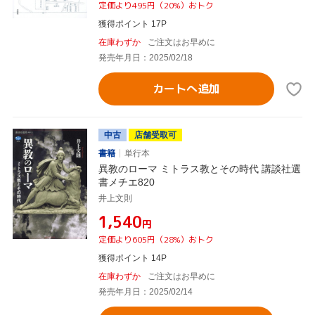
定価より495円（20%）おトク
獲得ポイント 17P
在庫わずか
ご注文はお早めに
発売年月日：2025/02/18
カートへ追加
中古
店舗受取可
書籍
単行本
異教のローマ ミトラス教とその時代 講談社選
書メチエ820
井上文則
¥1,540
円
定価より605円（28%）おトク
獲得ポイント 14P
在庫わずか
ご注文はお早めに
発売年月日：2025/02/14