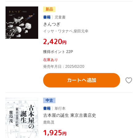
新品
書籍
児童書
きんつぎ
イッサ・ワタナベ,柴田元幸
¥2,420
円
獲得ポイント 22P
在庫あり
発売年月日：2025/02/20
カートへ追加
中古
書籍
単行本
古本屋の誕生 東京古書店史
鹿島茂
¥1,925
円