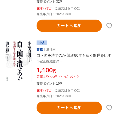
獲得ポイント 32P
在庫わずか
ご注文はお早めに
発売年月日：2025/03/01
カートへ追加
中古
書籍
単行本
自ら国を潰すのか 戦後80年も続く欺瞞を糺す
小室直樹,渡部昇一
¥1,100
円
定価より770円（41%）おトク
獲得ポイント 10P
在庫わずか
ご注文はお早めに
発売年月日：2025/03/01
カートへ追加