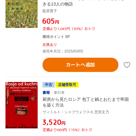
きる13人の物語
藍原寛子
¥605
円
定価より1,045円（63%）おトク
獲得ポイント 5P
在庫あり
発売年月日：2025/03/05
カートへ追加
中古
店舗受取可
書籍
単行本
厨房から見たロシア 包丁と鍋とおたまで帝国
を築く方法
ヴィトルト・シャブウォフスキ,芝田文乃
¥3,520
円
定価より660円（15%）おトク