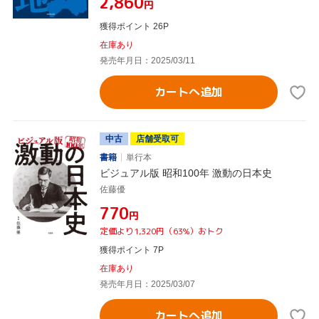
¥2,860
円
獲得ポイント 26P
在庫あり
発売年月日：2025/03/11
カートへ追加
中古
店舗受取可
書籍
単行本
ビジュアル版 昭和100年 激動の日本史
佐藤優
¥770
円
定価より1,320円（63%）おトク
獲得ポイント 7P
在庫あり
発売年月日：2025/03/07
カートへ追加