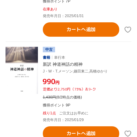
獲得ポイント 7P
在庫あり
発売年月日：2025/01/31
カートへ追加
中古
書籍
単行本
新訳 神道神話の精神
J・W・T.メーソン,鎌田東二,高橋ゆかり
¥990
円
定価より2,750円（73%）おトク
1,430
円
(8/2時点の価格)
獲得ポイント 9P
残り1点
ご注文はお早めに
発売年月日：2025/01/29
カートへ追加