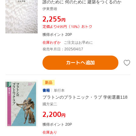
誰のために 何のために 建築をつくるのか
伊東豊雄
¥2,255
円
定価より495円（18%）おトク
獲得ポイント 20P
在庫わずか
ご注文はお早めに
発売年月日：2025/04/17
カートへ追加
新品
書籍
単行本
プラトンのプラトニック・ラブ 学術選書118
國方栄二
¥2,200
円
獲得ポイント 20P
在庫あり