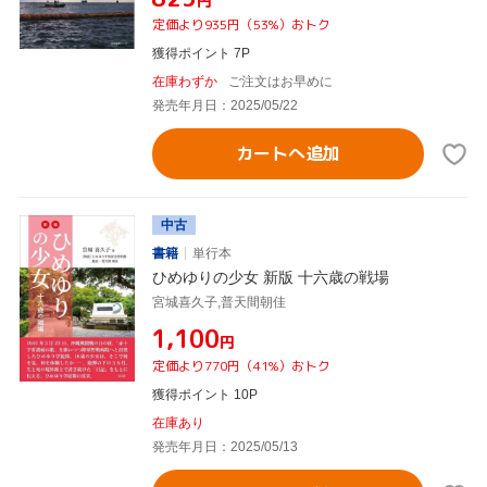
円
定価より935円（53%）おトク
獲得ポイント 7P
在庫わずか
ご注文はお早めに
発売年月日：2025/05/22
カートへ追加
中古
書籍
単行本
ひめゆりの少女 新版 十六歳の戦場
宮城喜久子,普天間朝佳
¥1,100
円
定価より770円（41%）おトク
獲得ポイント 10P
在庫あり
発売年月日：2025/05/13