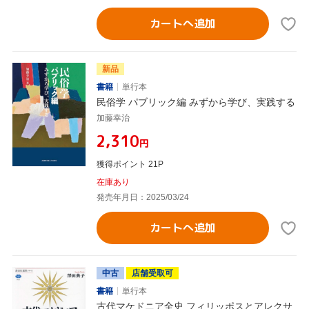
カートへ追加
新品
書籍
単行本
民俗学 パブリック編 みずから学び、実践する
加藤幸治
¥2,310
円
獲得ポイント 21P
在庫あり
発売年月日：2025/03/24
カートへ追加
中古
店舗受取可
書籍
単行本
古代マケドニア全史 フィリッポスとアレクサ