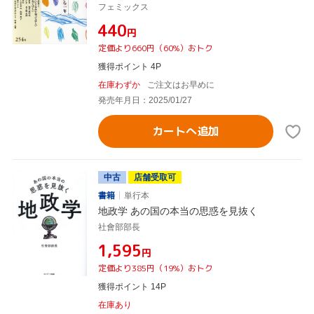
フェミックス
¥440
円
定価より660円（60%）おトク
獲得ポイント 4P
在庫わずか
ご注文はお早めに
発売年月日：2025/01/27
カートへ追加
中古
店舗受取可
書籍
単行本
地政学 あの国の本当の思惑を見抜く
社會部部長
¥1,595
円
定価より385円（19%）おトク
獲得ポイント 14P
在庫あり