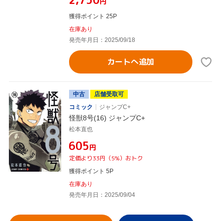
円
獲得ポイント 25P
在庫あり
発売年月日：2025/09/18
カートへ追加
中古
店舗受取可
コミック
ジャンプC+
怪獣8号(16) ジャンプC+
松本直也
¥605
円
定価より33円（5%）おトク
獲得ポイント 5P
在庫あり
発売年月日：2025/09/04