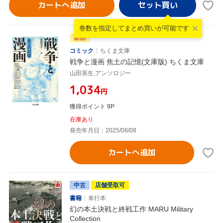
カートへ追加
巻数を指定して
まとめ買いが可能です
新品
コミック
ちくま文庫
戦争と漫画 焦土の記憶(文庫版) ちくま文庫
山田英生,アンソロジー
¥1,034
円
獲得ポイント 9P
在庫あり
発売年月日：2025/08/08
カートへ追加
中古
店舗受取可
書籍
単行本
幻の本土決戦と終戦工作 MARU Military
Collection