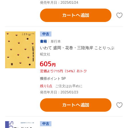
発売年月日：2025/01/24
カートへ追加
中古
書籍
単行本
いわて 盛岡・花巻・三陸海岸 ことりっぷ
昭文社
¥605
円
定価より715円（54%）おトク
獲得ポイント 5P
残り1点
ご注文はお早めに
発売年月日：2025/01/23
カートへ追加
中古