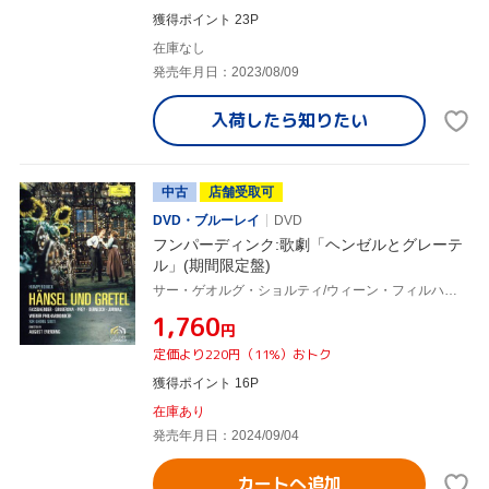
獲得ポイント 23P
在庫なし
発売年月日：2023/08/09
入荷したら
知りたい
中古
店舗受取可
DVD・ブルーレイ
DVD
フンパーディンク:歌劇「ヘンゼルとグレーテ
ル」(期間限定盤)
サー・ゲオルグ・ショルティ/ウィーン・フィルハーモニー管弦楽団,ブリギッテ・ファスベンダー,エディタ・グルベローヴァ,ヘルマン・プライ,ヘルガ・デルネシュ,セーナ・ユリナッチ,ノーマ・バロウズ,エルフリーデ・ヘーバルト
¥1,760
円
定価より220円（11%）おトク
獲得ポイント 16P
在庫あり
発売年月日：2024/09/04
カートへ追加