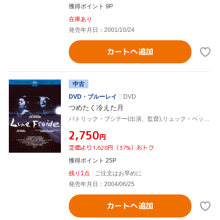
獲得ポイント 9P
在庫あり
発売年月日：2001/10/24
カートへ追加
中古
DVD・ブルーレイ
DVD
つめたく冷えた月
パトリック・ブシテー(出演、監督),リュック・ベッソン(制作),ジャッキー・ベロワイエ(脚本),チャールズ・ブコウスキー(原作),ディディエ・ロックウッド(音楽),ジャン=フランソワ・ステヴナン,カリン・ナリス
¥2,750
円
定価より1,628円（37%）おトク
獲得ポイント 25P
残り1点
ご注文はお早めに
発売年月日：2004/06/25
カートへ追加