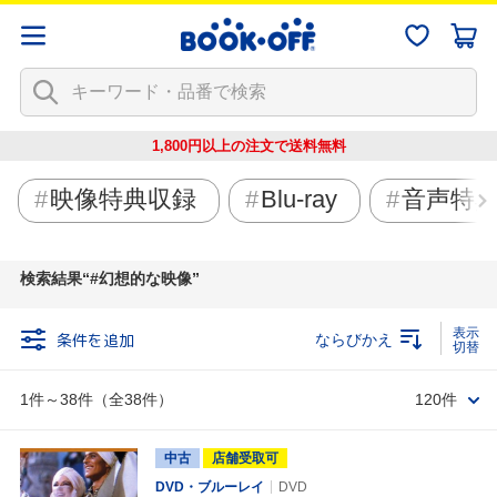
1,800円以上の注文で
送料無料
映像特典収録
Blu-ray
音声特
検索結果
#幻想的な映像
条件を追加
ならびかえ
1件～38件（全38件）
120件
中古
店舗受取可
DVD・ブルーレイ
DVD