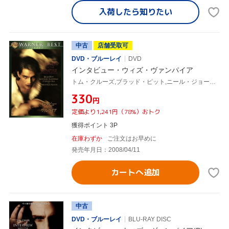
入荷したら
知りたい
中古
店舗受取可
DVD・ブルーレイ
DVD
インタビュー・ウィズ・ヴァンパイア
トム・クルーズ,ブラッド・ピット,ニール・ジョーダン(監督),アン・ライス(原作、脚本)
¥330
円
定価より1,241円（78%）おトク
獲得ポイント 3P
在庫わずか
ご注文はお早めに
発売年月日：2008/04/11
カートへ追加
中古
DVD・ブルーレイ
BLU-RAY DISC