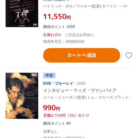
パトリック・ボカノウスキー(監督),モーリス・バケ
¥11,550
円
獲得ポイント 105P
在庫わずか
ご注文はお早めに
発売年月日：2006/02/24
カートへ追加
中古
DVD・ブルーレイ
DVD
インタビュー・ウィズ・ヴァンパイア
ニール・ジョーダン(監督),トム・クルーズ,ブラッド・ピット
¥990
円
定価より36円（3%）おトク
獲得ポイント 9P
在庫なし