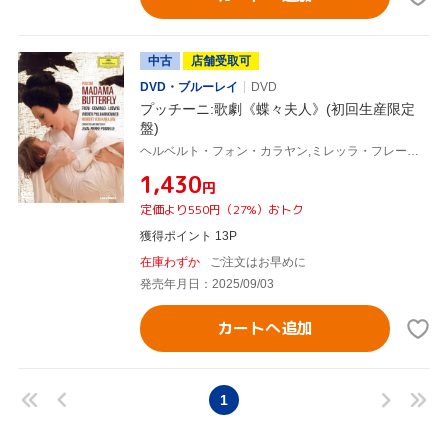
中古
店舗受取可
DVD・ブルーレイ
DVD
プッチーニ:歌劇《蝶々夫人》(初回生産限定
盤)
ヘルベルト・フォン・カラヤン,ミレッラ・フレーニ(S),プラシド・ドミンゴ(T),クリスタ・ルートヴィヒ(MS),ロバート・カーンズ(Br),ミシェル・セネシャル(T),マリウス・リンツレル(Br),エルケ・シャリー(MS)
¥1,430
円
定価より550円（27%）おトク
獲得ポイント 13P
在庫わずか
ご注文はお早めに
発売年月日：2025/09/03
カートへ追加
1