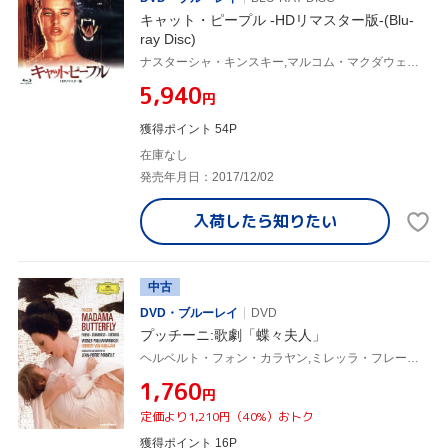
キャット・ピープル -HDリマスター版-(Blu-
ray Disc)
ナスターシャ・キンスキー,マルコム・マクダウェル,ジョン・ハード,ポール・シュレイダー(監督),ジェリー・ブラッカイマー(製作総指揮),ジョルジオ・モロダー(音楽)
¥5,940
円
獲得ポイント 54P
在庫なし
発売年月日：2017/12/02
入荷したら
知りたい
中古
DVD・ブルーレイ
DVD
プッチーニ:歌劇「蝶々夫人」
ヘルベルト・フォン・カラヤン,ミレッラ・フレーニ(S),プラシド・ドミンゴ(T),クリスタ・ルートヴィヒ(MS),ロバート・カーンズ(Br),ミシェル・セネシャル(T),マリウス・リンツレル(Br),エルケ・シャリー(MS)
¥1,760
円
定価より1,210円（40%）おトク
獲得ポイント 16P