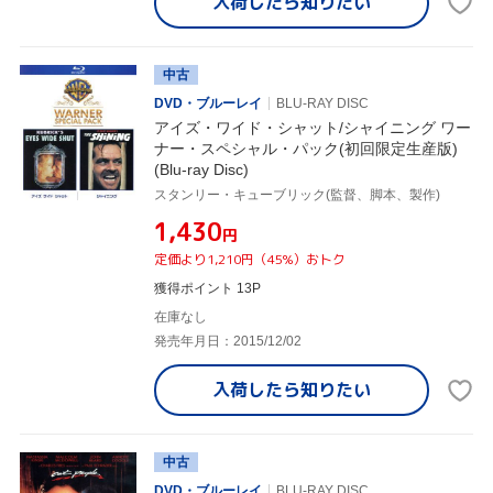
入荷したら
知りたい
中古
DVD・ブルーレイ
BLU-RAY DISC
アイズ・ワイド・シャット/シャイニング ワー
ナー・スペシャル・パック(初回限定生産版)
(Blu-ray Disc)
スタンリー・キューブリック(監督、脚本、製作)
¥1,430
円
定価より1,210円（45%）おトク
獲得ポイント 13P
在庫なし
発売年月日：2015/12/02
入荷したら
知りたい
中古
DVD・ブルーレイ
BLU-RAY DISC