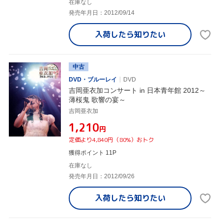
在庫なし
発売年月日：2012/09/14
入荷したら
知りたい
中古
DVD・ブルーレイ
DVD
吉岡亜衣加コンサート in 日本青年館 2012～
薄桜鬼 歌響の宴～
吉岡亜衣加
¥1,210
円
定価より4,840円（80%）おトク
獲得ポイント 11P
在庫なし
発売年月日：2012/09/26
入荷したら
知りたい