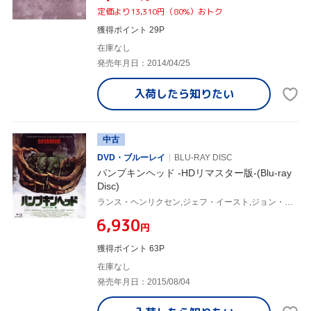
定価より13,310円（80%）おトク
獲得ポイント 29P
在庫なし
発売年月日：2014/04/25
入荷したら
知りたい
中古
DVD・ブルーレイ
BLU-RAY DISC
パンプキンヘッド -HDリマスター版-(Blu-ray
Disc)
ランス・ヘンリクセン,ジェフ・イースト,ジョン・ディアキーノ,スタン・ウィンストン(監督、原案),アレックス・デ・ベネデッティ(製作総指揮),リチャード・ストーン(音楽)
¥6,930
円
獲得ポイント 63P
在庫なし
発売年月日：2015/08/04