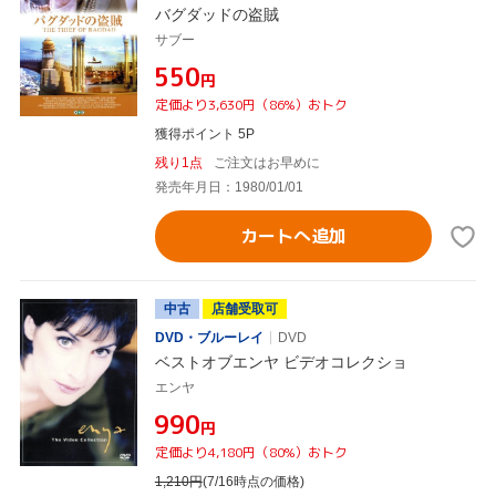
バグダッドの盗賊
サブー
¥550
円
定価より3,630円（86%）おトク
獲得ポイント 5P
残り1点
ご注文はお早めに
発売年月日：1980/01/01
カートへ追加
中古
店舗受取可
DVD・ブルーレイ
DVD
ベストオブエンヤ ビデオコレクショ
エンヤ
¥990
円
定価より4,180円（80%）おトク
1,210
円
(7/16時点の価格)