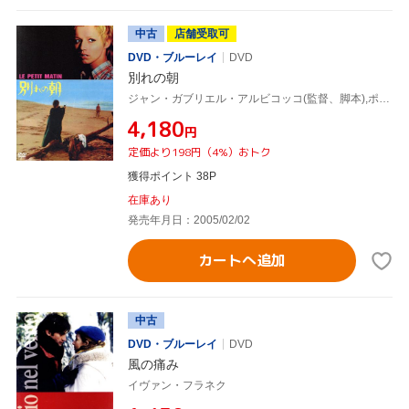
中古
店舗受取可
DVD・ブルーレイ
DVD
別れの朝
ジャン・ガブリエル・アルビコッコ(監督、脚本),ポール・カデアック(製作),クリスティーヌ・ド・リボワール(原作),フランシス・レイ(音楽),カトリーヌ・ジュールダン,マチュー・カリエール,マドレーヌ・ロバンソン,ジャン・ヴィラール
¥4,180
円
定価より198円（4%）おトク
獲得ポイント 38P
在庫あり
発売年月日：2005/02/02
カートへ追加
中古
DVD・ブルーレイ
DVD
風の痛み
イヴァン・フラネク