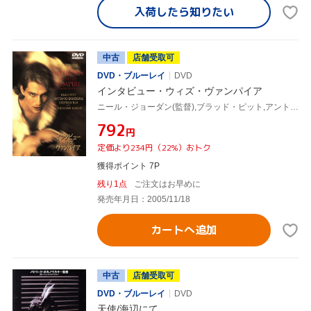
入荷したら
知りたい
中古
店舗受取可
DVD・ブルーレイ
DVD
インタビュー・ウィズ・ヴァンパイア
ニール・ジョーダン(監督),ブラッド・ピット,アントニオ・バンデラス,トム・クルーズ
¥792
円
定価より234円（22%）おトク
獲得ポイント 7P
残り1点
ご注文はお早めに
発売年月日：2005/11/18
カートへ追加
中古
店舗受取可
DVD・ブルーレイ
DVD
天使/海辺にて