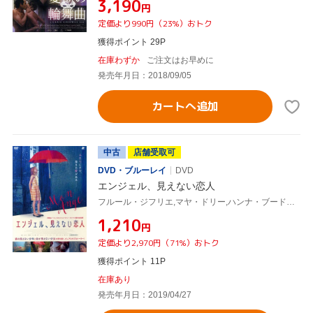
¥3,190
円
定価より990円（23%）おトク
獲得ポイント 29P
在庫わずか
ご注文はお早めに
発売年月日：2018/09/05
カートへ追加
中古
店舗受取可
DVD・ブルーレイ
DVD
エンジェル、見えない恋人
フルール・ジフリエ,マヤ・ドリー,ハンナ・ブードロー,ハリー・クレフェン(監督、脚本),ジョージ・アレクサンダー・ヴァン・ダム(音楽)
¥1,210
円
定価より2,970円（71%）おトク
獲得ポイント 11P
在庫あり
発売年月日：2019/04/27