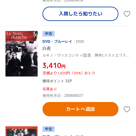
発売年月日：2006/04/14
入荷したら
知りたい
中古
DVD・ブルーレイ
DVD
白夜
ルキノ・ヴィスコンティ(監督、脚本),ドストエフスキー(原作),マルチェロ・マストロヤンニ,マリア・シェル
¥3,410
円
定価より1,870円（35%）おトク
獲得ポイント 31P
在庫あり
発売年月日：2006/05/27
カートへ追加
中古