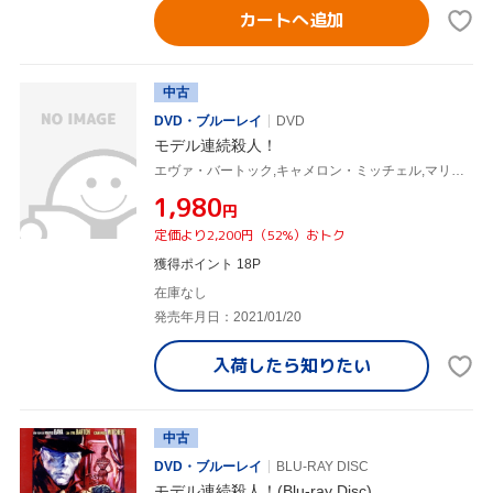
カートへ追加
中古
DVD・ブルーレイ
DVD
モデル連続殺人！
エヴァ・バートック,キャメロン・ミッチェル,マリオ・バーヴァ(監督)
¥1,980
円
定価より2,200円（52%）おトク
獲得ポイント 18P
在庫なし
発売年月日：2021/01/20
入荷したら
知りたい
中古
DVD・ブルーレイ
BLU-RAY DISC
モデル連続殺人！(Blu-ray Disc)