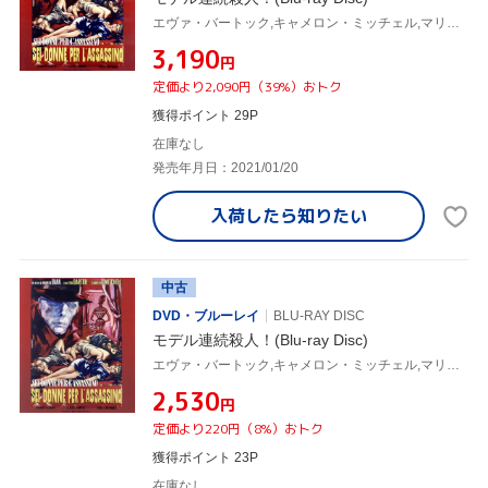
エヴァ・バートック,キャメロン・ミッチェル,マリオ・バーヴァ(監督)
¥3,190
円
定価より2,090円（39%）おトク
獲得ポイント 29P
在庫なし
発売年月日：2021/01/20
入荷したら
知りたい
中古
DVD・ブルーレイ
BLU-RAY DISC
モデル連続殺人！(Blu-ray Disc)
エヴァ・バートック,キャメロン・ミッチェル,マリオ・バーヴァ(監督)
¥2,530
円
定価より220円（8%）おトク
獲得ポイント 23P
在庫なし