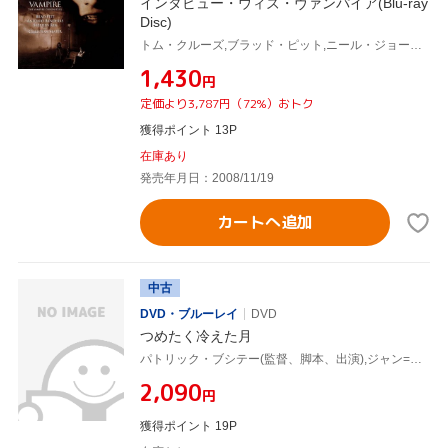
インタビュー・ウィズ・ヴァンパイア(Blu-ray
Disc)
トム・クルーズ,ブラッド・ピット,ニール・ジョーダン(監督)
¥1,430
円
定価より3,787円（72%）おトク
獲得ポイント 13P
在庫あり
発売年月日：2008/11/19
カートへ追加
中古
DVD・ブルーレイ
DVD
つめたく冷えた月
パトリック・ブシテー(監督、脚本、出演),ジャン=フランソワ・ステヴナン,カリン・ナリス,チャールズ・ブコウスキー(原作),リュック・ベッソン(製作),ディディエ・ロックウッド(音楽)
¥2,090
円
獲得ポイント 19P