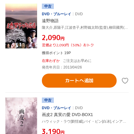
中古
DVD・ブルーレイ
DVD
遠野物語
隆大介,原陽子,江波杏子,村野鐵太郎(監督),柳田國男(原作),阿伊染徳美(原作)
¥2,090
円
定価より2,090円（50%）おトク
獲得ポイント 19P
在庫わずか
ご注文はお早めに
発売年月日：2013/04/26
カートへ追加
中古
DVD・ブルーレイ
DVD
画皮2 真実の愛 DVD-BOX1
ハウィック・ラウ[劉愷威],バイ・ビン[白冰],インアル[頴児]
¥3,190
円