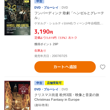
中古
DVD・ブルーレイ
DVD
フンパーディンク:歌劇「ヘンゼルとグレーテ
ル」
ゲオルグ・ショルティ(cond),ウィーン少年合唱団,ウィーン・フィルハーモニー管弦楽団
¥3,190
円
定価より3,619円（53%）おトク
獲得ポイント 29P
在庫あり
発売年月日：2007/07/25
カートへ追加
中古
店舗受取可
DVD・ブルーレイ
DVD
クリスマス街道 欧州3国・映像と音楽の旅
Christmas Fantasy in Europe
(趣味/教養)