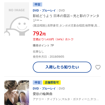
中古
DVD・ブルーレイ
DVD
影絵どうよう 日本の昔話～光と影のファンタ
ジー～
(童謡/唱歌),長野蒼空,タンポポ児童合唱団,牧野黎,高瀬麻里子,ひばり児童合唱団,ことのみ児童合唱団,松尾香
¥792
円
定価より1,408円（64%）おトク
獲得ポイント 7P
在庫なし
発売年月日：2018/09/05
入荷したら
知りたい
中古
店舗受取可
DVD・ブルーレイ
DVD
愛欲の輪舞曲
アナリー・ティプトン,マルタ・ガスティーニ,ヤコブ・セーダーグレン,クレイグ・グッドウィル(監督)