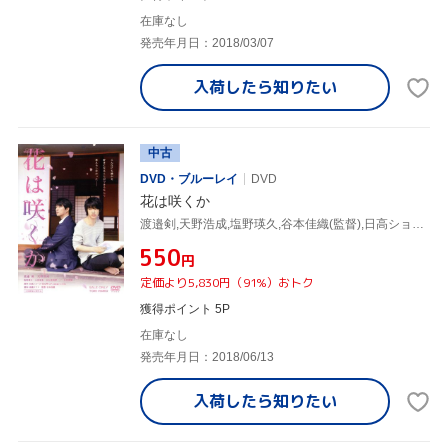
在庫なし
発売年月日：2018/03/07
入荷したら
知りたい
中古
DVD・ブルーレイ
DVD
花は咲くか
渡邉剣,天野浩成,塩野瑛久,谷本佳織(監督),日高ショーコ(原作),加藤亜祐美(音楽)
¥550
円
定価より5,830円（91%）おトク
獲得ポイント 5P
在庫なし
発売年月日：2018/06/13
入荷したら
知りたい