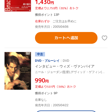
¥1,430
円
定価より2,750円（65%）おトク
獲得ポイント 13P
在庫わずか
ご注文はお早めに
発売年月日：2005/04/06
カートへ追加
中古
DVD・ブルーレイ
DVD
インタビュー・ウィズ・ヴァンパイア
ニール・ジョーダン(監督),デヴィッド・ゲフィン(製作),アン・ライス(脚本、原作),エリオット・ゴールデンサル(音楽),ブラッド・ピット,アントニオ・バンデラス,スティーヴン・レイ,トム・クルーズ
¥990
円
定価より581円（36%）おトク
獲得ポイント 9P
在庫なし
発売年月日：2005/04/22