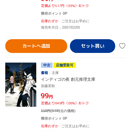
定価より517円（83%）おトク
獲得ポイント 0P
在庫わずか
ご注文はお早めに
発売年月日：2007/02/05
カートへ追加
中古
店舗受取可
書籍
文庫
インディゴの夜 創元推理文庫
加藤実秋
¥99
円
定価より649円（86%）おトク
110
円
(8/4時点の価格)
獲得ポイント 0P
在庫わずか
ご注文はお早めに