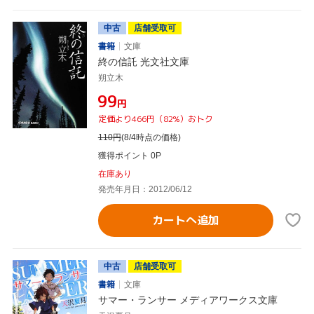
中古
店舗受取可
書籍
文庫
終の信託 光文社文庫
朔立木
¥99
円
定価より466円（82%）おトク
110
円
(8/4時点の価格)
獲得ポイント 0P
在庫あり
発売年月日：2012/06/12
カートへ追加
中古
店舗受取可
書籍
文庫
サマー・ランサー メディアワークス文庫