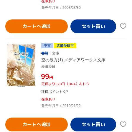
在庫あり
発売年月日：2003/03/30
カートへ追加
中古
店舗受取可
書籍
文庫
空の彼方(1) メディアワークス文庫
菱田愛日
¥99
円
定価より528円（84%）おトク
獲得ポイント 0P
在庫あり
発売年月日：2010/01/22
カートへ追加