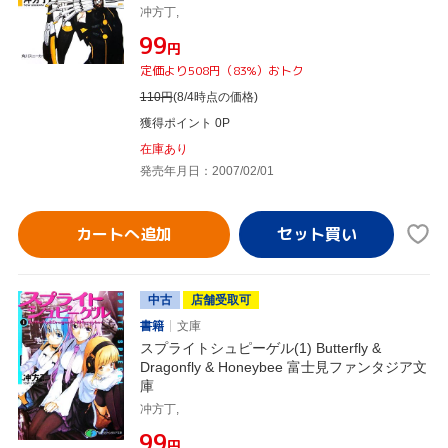
冲方丁,
¥99
円
定価より508円（83%）おトク
110
円
(8/4時点の価格)
獲得ポイント 0P
在庫あり
発売年月日：2007/02/01
カートへ追加
中古
店舗受取可
書籍
文庫
スプライトシュピーゲル(1) Butterfly &
Dragonfly & Honeybee 富士見ファンタジア文
庫
冲方丁,
¥99
円