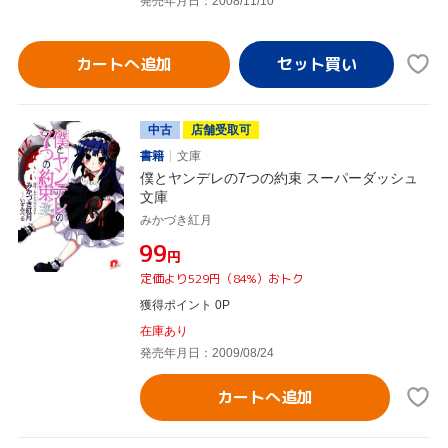
発売年月日：2008/11/10
カートへ追加
中古
店舗受取可
書籍
文庫
僕とヤンデレの7つの約束 スーパーダッシュ
文庫
みかづき紅月
¥99
円
定価より529円（84%）おトク
獲得ポイント 0P
在庫あり
発売年月日：2009/08/24
カートへ追加