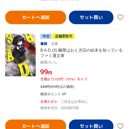
カートへ追加
中古
店舗受取可
書籍
文庫
B.A.D.(3) 繭墨はおとぎ話の結末を知っている
ファミ通文庫
綾里けいし
¥99
円
定価より583円（85%）おトク
110
円
(8/4時点の価格)
獲得ポイント 0P
在庫わずか
ご注文はお早めに
発売年月日：2010/07/30
カートへ追加