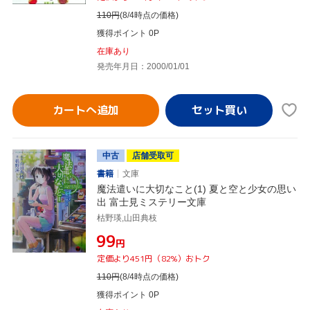
110
円
(8/4時点の価格)
獲得ポイント 0P
在庫あり
発売年月日：2000/01/01
カートへ追加
中古
店舗受取可
書籍
文庫
魔法遣いに大切なこと(1) 夏と空と少女の思い
出 富士見ミステリー文庫
枯野瑛,山田典枝
¥99
円
定価より451円（82%）おトク
110
円
(8/4時点の価格)
獲得ポイント 0P