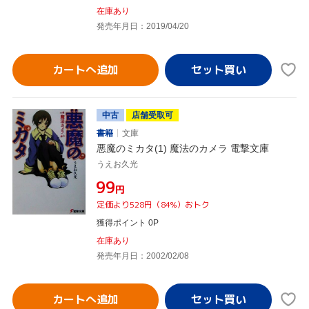
在庫あり
発売年月日：2019/04/20
カートへ追加
中古
店舗受取可
書籍
文庫
悪魔のミカタ(1) 魔法のカメラ 電撃文庫
うえお久光
¥99
円
定価より528円（84%）おトク
獲得ポイント 0P
在庫あり
発売年月日：2002/02/08
カートへ追加