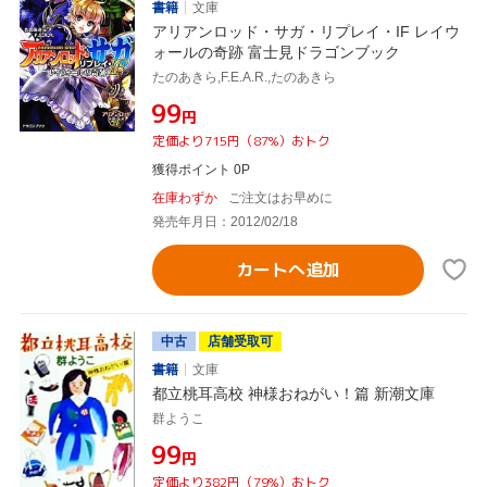
書籍
文庫
アリアンロッド・サガ・リプレイ・IF レイウ
ォールの奇跡 富士見ドラゴンブック
たのあきら,F.E.A.R.,たのあきら
¥99
円
定価より715円（87%）おトク
獲得ポイント 0P
在庫わずか
ご注文はお早めに
発売年月日：2012/02/18
カートへ追加
中古
店舗受取可
書籍
文庫
都立桃耳高校 神様おねがい！篇 新潮文庫
群ようこ
¥99
円
定価より382円（79%）おトク