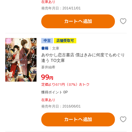
在庫あり
発売年月日：2014/11/01
カートへ追加
中古
店舗受取可
書籍
文庫
あやかし恋古書店 僕はきみに何度でもめぐり
逢う TO文庫
蒼井紬希
¥99
円
定価より671円（87%）おトク
獲得ポイント 0P
在庫あり
発売年月日：2016/06/01
カートへ追加