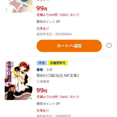
¥99
円
定価より649円（86%）おトク
獲得ポイント 0P
在庫あり
発売年月日：2023/04/24
カートへ追加
中古
店舗受取可
書籍
文庫
聖剣の刀鍛冶(2) MF文庫J
三浦勇雄
¥99
円
定価より539円（84%）おトク
獲得ポイント 0P
在庫あり
発売年月日：2008/05/31