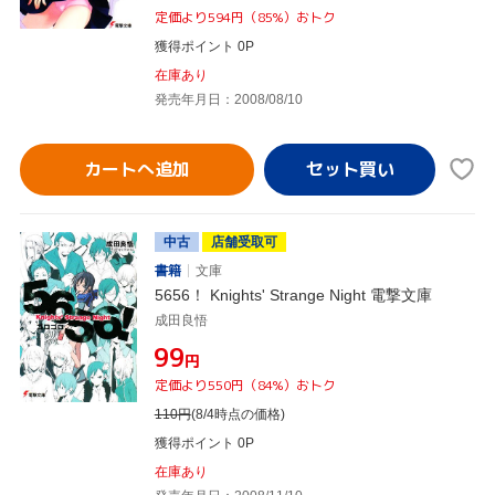
定価より594円（85%）おトク
獲得ポイント 0P
在庫あり
発売年月日：2008/08/10
カートへ追加
中古
店舗受取可
書籍
文庫
5656！ Knights' Strange Night 電撃文庫
成田良悟
¥99
円
定価より550円（84%）おトク
110
円
(8/4時点の価格)
獲得ポイント 0P
在庫あり