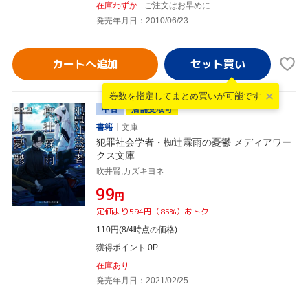
在庫わずか
ご注文はお早めに
発売年月日：2010/06/23
カートへ追加
巻数を指定して
まとめ買いが可能です
中古
店舗受取可
書籍
文庫
犯罪社会学者・椥辻霖雨の憂鬱 メディアワー
クス文庫
吹井賢,カズキヨネ
¥99
円
定価より594円（85%）おトク
110
円
(8/4時点の価格)
獲得ポイント 0P
在庫あり
発売年月日：2021/02/25