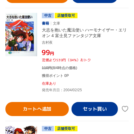
中古
店舗受取可
書籍
文庫
大志を抱いた魔法使い ハーモナイザー・エリ
オン 4 富士見ファンタジア文庫
吉村夜
¥99
円
定価より539円（84%）おトク
110
円
(8/4時点の価格)
獲得ポイント 0P
在庫あり
発売年月日：2004/02/25
カートへ追加
中古
店舗受取可