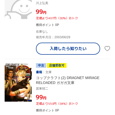
川上弘美
¥99
円
定価より407円（80%）おトク
獲得ポイント 0P
在庫なし
発売年月日：2003/06/28
入荷したら
知りたい
中古
店舗受取可
書籍
文庫
コップクラフト(2) DRAGNET MIRAGE
RELOADED ガガガ文庫
賀東招二
¥99
円
定価より550円（84%）おトク
獲得ポイント 0P