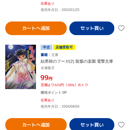
在庫あり
発売年月日：2003/01/25
カートへ追加
中古
店舗受取可
書籍
文庫
結界師のフーガ(2) 龍骸の楽園 電撃文庫
水瀬葉月
¥99
円
定価より638円（86%）おトク
獲得ポイント 0P
在庫あり
発売年月日：2004/08/06
カートへ追加