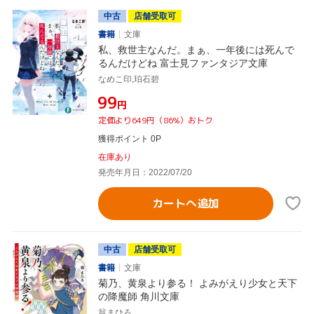
中古
店舗受取可
書籍
文庫
私、救世主なんだ。まぁ、一年後には死んで
るんだけどね 富士見ファンタジア文庫
なめこ印,珀石碧
¥99
円
定価より649円（86%）おトク
獲得ポイント 0P
在庫あり
発売年月日：2022/07/20
カートへ追加
中古
店舗受取可
書籍
文庫
菊乃、黄泉より参る！ よみがえり少女と天下
の降魔師 角川文庫
翁まひろ