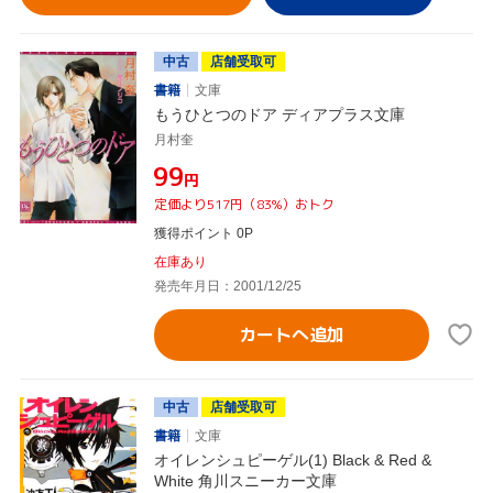
中古
店舗受取可
書籍
文庫
もうひとつのドア ディアプラス文庫
月村奎
¥99
円
定価より517円（83%）おトク
獲得ポイント 0P
在庫あり
発売年月日：2001/12/25
カートへ追加
中古
店舗受取可
書籍
文庫
オイレンシュピーゲル(1) Black & Red &
White 角川スニーカー文庫