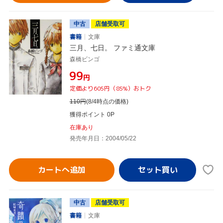
中古
店舗受取可
書籍
文庫
三月、七日。 ファミ通文庫
森橋ビンゴ
¥99
円
定価より605円（85%）おトク
110
円
(8/4時点の価格)
獲得ポイント 0P
在庫あり
発売年月日：2004/05/22
カートへ追加
中古
店舗受取可
書籍
文庫