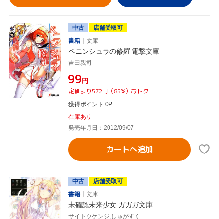
中古
店舗受取可
書籍
文庫
ペニンシュラの修羅 電撃文庫
吉田親司
¥99
円
定価より572円（85%）おトク
獲得ポイント 0P
在庫あり
発売年月日：2012/09/07
カートへ追加
中古
店舗受取可
書籍
文庫
未確認未来少女 ガガガ文庫
サイトウケンジ,しゅがすく