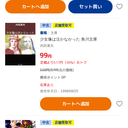
カートへ追加
中古
店舗受取可
書籍
文庫
少女像は泣かなかった 角川文庫
内田康夫
¥99
円
定価より517円（83%）おトク
110
円
(8/4時点の価格)
獲得ポイント 0P
在庫あり
発売年月日：1998/08/25
カートへ追加
中古
店舗受取可