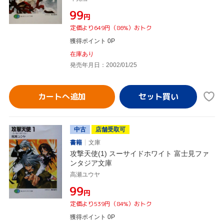
¥99
円
定価より649円（86%）おトク
獲得ポイント 0P
在庫あり
発売年月日：2002/01/25
カートへ追加
中古
店舗受取可
書籍
文庫
攻撃天使(1) スーサイドホワイト 富士見ファ
ンタジア文庫
高瀬ユウヤ
¥99
円
定価より539円（84%）おトク
獲得ポイント 0P