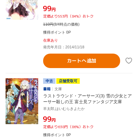
¥99
円
定価より553円（84%）おトク
110
円
(8/4時点の価格)
獲得ポイント 0P
在庫あり
発売年月日：2014/11/18
カートへ追加
中古
店舗受取可
書籍
文庫
ラストラウンド・アーサーズ(3) 雪の少女とア
ーサー殺しの王 富士見ファンタジア文庫
羊太郎,はいむらきよたか
¥99
円
定価より638円（86%）おトク
獲得ポイント 0P