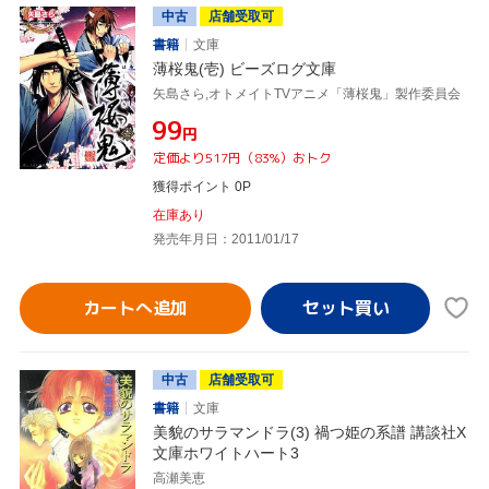
中古
店舗受取可
書籍
文庫
薄桜鬼(壱) ビーズログ文庫
矢島さら,オトメイトTVアニメ「薄桜鬼」製作委員会
¥99
円
定価より517円（83%）おトク
獲得ポイント 0P
在庫あり
発売年月日：2011/01/17
カートへ追加
中古
店舗受取可
書籍
文庫
美貌のサラマンドラ(3) 禍つ姫の系譜 講談社X
文庫ホワイトハート3
高瀬美恵