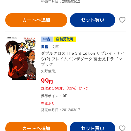
発売年月日：2008/03/12
カートへ追加
中古
店舗受取可
書籍
文庫
ダブルクロス The 3rd Edition リプレイ・ナイ
ツ(2) フレイムインザダーク 富士見ドラゴン
ブック
矢野俊策,
¥99
円
定価より583円（85%）おトク
獲得ポイント 0P
在庫あり
発売年月日：2012/03/17
カートへ追加