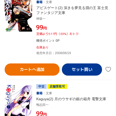
書籍
文庫
アビスゲート(2) 深きを夢見る淵の王 富士見
ファンタジア文庫
神坂一
¥99
円
定価より517円（83%）おトク
獲得ポイント 0P
在庫あり
発売年月日：2008/06/19
カートへ追加
中古
店舗受取可
書籍
文庫
Kaguya(2) 月のウサギの銀の箱舟 電撃文庫
鴨志田一
¥99
円