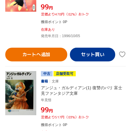
¥99
円
定価より478円（82%）おトク
獲得ポイント 0P
在庫あり
発売年月日：1996/10/05
カートへ追加
中古
店舗受取可
書籍
文庫
アンジュ・ガルディアン(1) 復讐のパリ 富士
見ファンタジア文庫
年見悟
¥99
円
定価より517円（83%）おトク
獲得ポイント 0P