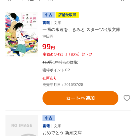
中古
店舗受取可
書籍
文庫
一瞬の永遠を、きみと スターツ出版文庫
沖田円
¥99
円
定価より495円（83%）おトク
110
円
(8/4時点の価格)
獲得ポイント 0P
在庫あり
発売年月日：2016/07/28
カートへ追加
中古
書籍
文庫
おめでとう 新潮文庫