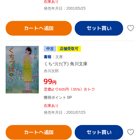
在庫あり
発売年月日：2001/05/25
カートへ追加
中古
店舗受取可
書籍
文庫
くちづけ(下) 角川文庫
赤川次郎
¥99
円
定価より605円（85%）おトク
獲得ポイント 0P
在庫あり
発売年月日：2001/07/25
カートへ追加