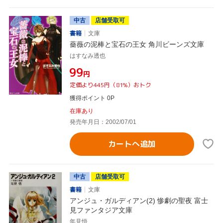
中古
店舗受取可
書籍
文庫
薔薇の泥棒と宝石の王女 角川ビーンズ文庫
はすなみ透也
¥99
円
定価より445円（81%）おトク
獲得ポイント 0P
在庫あり
発売年月日：2002/07/01
カートへ追加
中古
店舗受取可
書籍
文庫
アンジュ・ガルディアン(2) 惨劇の聖夜 富士
見ファンタジア文庫
年見悟