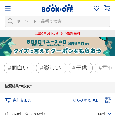
1,800円以上の注文で
送料無料
面白い
楽しい
子供
幸せ
検索結果
#少女
条件を追加
ならびかえ
1件～60件（全17,893件）
60件