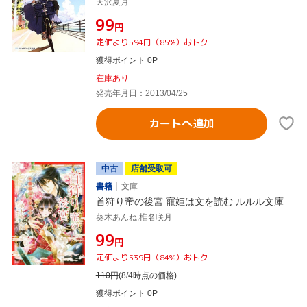
天沢夏月
¥99
円
定価より594円（85%）おトク
獲得ポイント 0P
在庫あり
発売年月日：2013/04/25
カートへ追加
中古
店舗受取可
書籍
文庫
首狩り帝の後宮 寵姫は文を読む ルルル文庫
葵木あんね,椎名咲月
¥99
円
定価より539円（84%）おトク
110
円
(8/4時点の価格)
獲得ポイント 0P