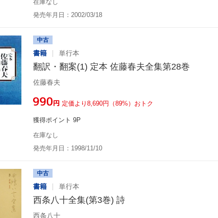
在庫なし
発売年月日：2002/03/18
中古
書籍
単行本
翻訳・翻案(1) 定本 佐藤春夫全集第28巻
佐藤春夫
¥990
円
定価より8,690円（89%）おトク
獲得ポイント 9P
在庫なし
発売年月日：1998/11/10
中古
書籍
単行本
西条八十全集(第3巻) 詩
西条八十