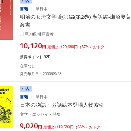
中古
書籍
単行本
明治の女流文学 翻訳編(第2巻) 翻訳編-瀬沼夏
叢書
川戸道昭,榊原貴教
¥10,120
円
定価より20,680円（67%）おトク
獲得ポイント 92P
在庫なし
発売年月日：2000/09/28
中古
書籍
単行本
日本の物語・お話絵本登場人物索引
文学・エッセイ・詩集
¥9,020
円
定価より19,580円（68%）おトク