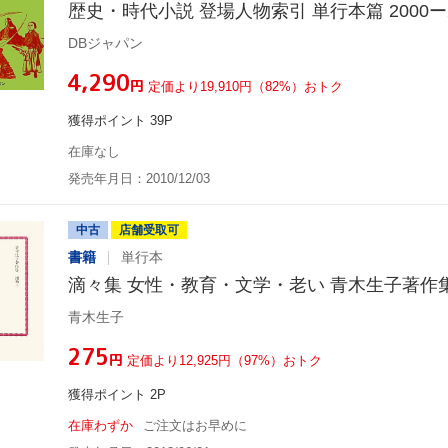
歴史・時代小説 登場人物索引 単行本篇 2000ー2
DBジャパン
¥4,290
円
定価より19,910円（82%）おトク
獲得ポイント 39P
在庫なし
発売年月日：2010/12/03
中古
店舗受取可
書籍
単行本
滴々集 女性・教育・文学・老い 青木生子著作
青木生子
¥275
円
定価より12,925円（97%）おトク
獲得ポイント 2P
在庫わずか
ご注文はお早めに