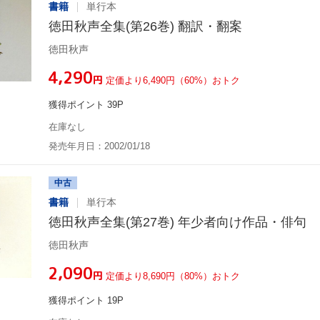
書籍
単行本
徳田秋声全集(第26巻) 翻訳・翻案
徳田秋声
¥4,290
円
定価より6,490円（60%）おトク
獲得ポイント 39P
在庫なし
発売年月日：2002/01/18
中古
書籍
単行本
徳田秋声全集(第27巻) 年少者向け作品・俳句
徳田秋声
¥2,090
円
定価より8,690円（80%）おトク
獲得ポイント 19P