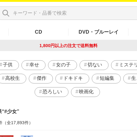
CD
DVD・ブルーレイ
1,800円以上の注文で
送料無料
子供
幸せ
女の子
切ない
ミステ
高校生
傑作
ドキドキ
短編集
生
恐ろしい
映画化
果
#少女
件（全17,893件）