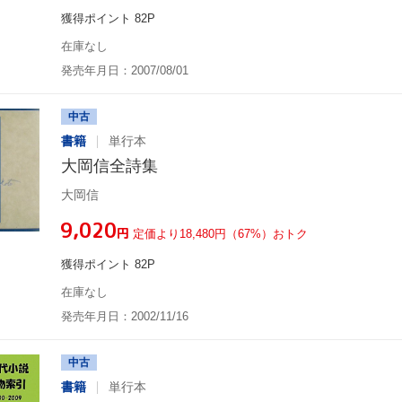
獲得ポイント 82P
在庫なし
発売年月日：2007/08/01
中古
書籍
単行本
大岡信全詩集
大岡信
¥9,020
円
定価より18,480円（67%）おトク
獲得ポイント 82P
在庫なし
発売年月日：2002/11/16
中古
書籍
単行本