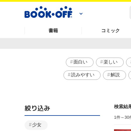
書籍
コミック
面白い
楽しい
読みやすい
解説
絞り込み
検索結
1件～30
少女