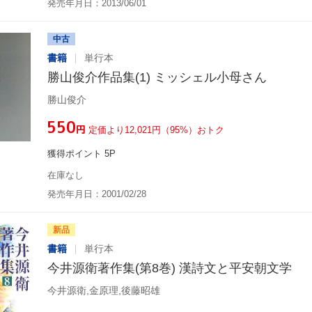
発売年月日：2013/06/01
中古
書籍
単行本
勝山俊介作品集(1) ミッシェル小母さん
勝山俊介
¥550
円
定価より12,021円（95%）おトク
獲得ポイント 5P
在庫なし
発売年月日：2001/02/28
新品
書籍
単行本
今井源衛著作集(第8巻) 漢詩文と平安朝文学
今井源衛,金原理,後藤昭雄