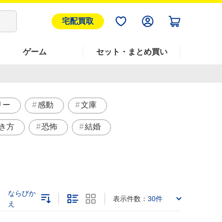
宅配買取
ゲーム
セット・まとめ買い
リー
感動
文庫
き方
恐怖
結婚
ならびか
表示件数：
30件
え