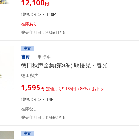
¥12,100
円
獲得ポイント 110P
在庫あり
発売年月日：2005/11/15
中古
書籍
単行本
徳田秋声全集(第3巻) 驕慢児・春光
徳田秋声
¥1,595
円
定価より9,185円（85%）おトク
獲得ポイント 14P
在庫なし
発売年月日：1999/09/18
中古