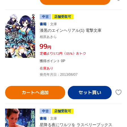
中古
店舗受取可
書籍
文庫
漆黒のエインヘリアル(1) 電撃文庫
相原あきら
¥99
円
定価より572円（85%）おトク
獲得ポイント 0P
在庫あり
発売年月日：2013/06/07
カートへ追加
中古
店舗受取可
書籍
文庫
星降る夜にワルツを ラスベリーブックス