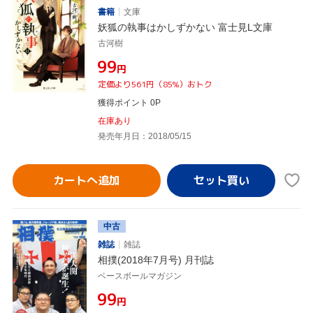
書籍
文庫
妖狐の執事はかしずかない 富士見L文庫
古河樹
¥99
円
定価より561円（85%）おトク
獲得ポイント 0P
在庫あり
発売年月日：2018/05/15
カートへ追加
中古
雑誌
雑誌
相撲(2018年7月号) 月刊誌
ベースボールマガジン
¥99
円