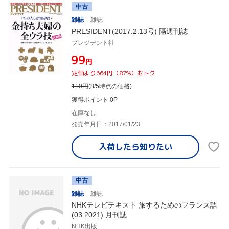
中古
雑誌
雑誌
PRESIDENT(2017.2.13号) 隔週刊誌
プレジデント社
¥99
円
定価より664円（87%）おトク
110
円
(8/5時点の価格)
獲得ポイント 0P
在庫なし
発売年月日：2017/01/23
入荷したら
知りたい
中古
雑誌
雑誌
NHKテレビテキスト 旅するためのフランス語
(03 2021) 月刊誌
NHK出版