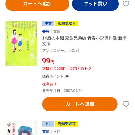
カートへ追加
中古
店舗受取可
書籍
文庫
14歳の本棚 家族兄弟編 青春小説傑作選 新潮
文庫
アンソロジー,北上次郎
¥99
円
定価より508円（83%）おトク
獲得ポイント 0P
在庫あり
発売年月日：2007/04/25
カートへ追加
中古
店舗受取可
書籍
文庫