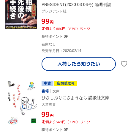
PRESIDENT(2020.03.06号) 隔週刊誌
プレジデント社
¥99
円
定価より680円（87%）おトク
獲得ポイント 0P
在庫なし
発売年月日：2020/02/14
入荷したら
知りたい
中古
店舗受取可
書籍
文庫
ひさしぶりにさようなら 講談社文庫
大道珠貴
¥99
円
定価より341円（77%）おトク
獲得ポイント 0P