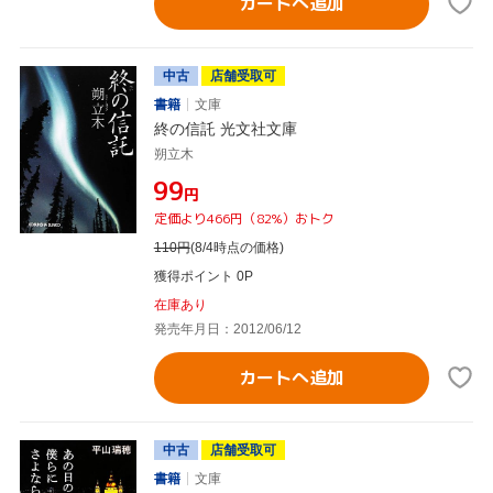
カートへ追加
中古
店舗受取可
書籍
文庫
終の信託 光文社文庫
朔立木
¥99
円
定価より466円（82%）おトク
110
円
(8/4時点の価格)
獲得ポイント 0P
在庫あり
発売年月日：2012/06/12
カートへ追加
中古
店舗受取可
書籍
文庫