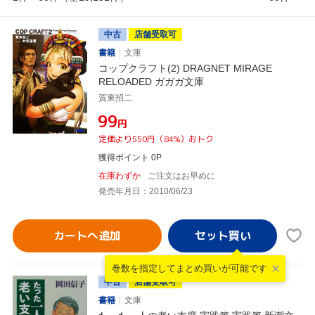
中古
店舗受取可
書籍
文庫
コップクラフト(2) DRAGNET MIRAGE
RELOADED ガガガ文庫
賀東招二
¥99
円
定価より550円（84%）おトク
獲得ポイント 0P
在庫わずか
ご注文はお早めに
発売年月日：2010/06/23
カートへ追加
巻数を指定して
まとめ買いが可能です
中古
店舗受取可
書籍
文庫