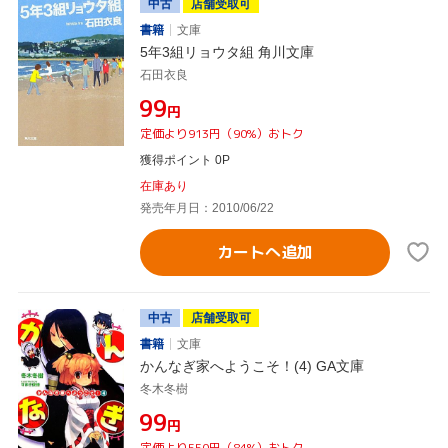
中古
店舗受取可
書籍
文庫
5年3組リョウタ組 角川文庫
石田衣良
¥99
円
定価より913円（90%）おトク
獲得ポイント 0P
在庫あり
発売年月日：2010/06/22
カートへ追加
中古
店舗受取可
書籍
文庫
かんなぎ家へようこそ！(4) GA文庫
冬木冬樹
¥99
円
定価より550円（84%）おトク