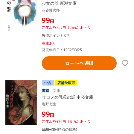
少女の器 新潮文庫
灰谷健次郎
¥99
円
定価より327円（76%）おトク
獲得ポイント 0P
在庫あり
発売年月日：1992/03/25
カートへ追加
中古
店舗受取可
書籍
文庫
サロメの乳母の話 中公文庫
塩野七生
¥99
円
定価より434円（81%）おトク
110
円
(8/4時点の価格)