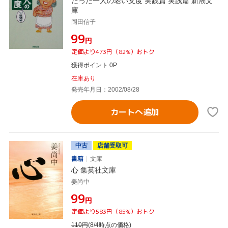
たった一人の老い支度 実践篇 実践篇 新潮文
庫
岡田信子
¥99
円
定価より473円（82%）おトク
獲得ポイント 0P
在庫あり
発売年月日：2002/08/28
カートへ追加
中古
店舗受取可
書籍
文庫
心 集英社文庫
姜尚中
¥99
円
定価より583円（85%）おトク
110
円
(8/4時点の価格)