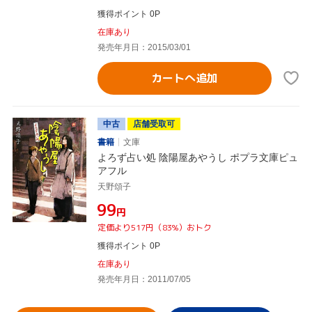
獲得ポイント 0P
在庫あり
発売年月日：2015/03/01
カートへ追加
中古
店舗受取可
書籍
文庫
よろず占い処 陰陽屋あやうし ポプラ文庫ピュ
アフル
天野頌子
¥99
円
定価より517円（83%）おトク
獲得ポイント 0P
在庫あり
発売年月日：2011/07/05