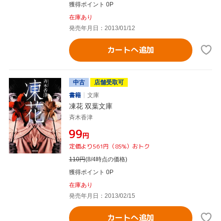
獲得ポイント 0P
在庫あり
発売年月日：2013/01/12
カートへ追加
中古
店舗受取可
書籍
文庫
凍花 双葉文庫
斉木香津
¥99
円
定価より561円（85%）おトク
110
円
(8/4時点の価格)
獲得ポイント 0P
在庫あり
発売年月日：2013/02/15
カートへ追加