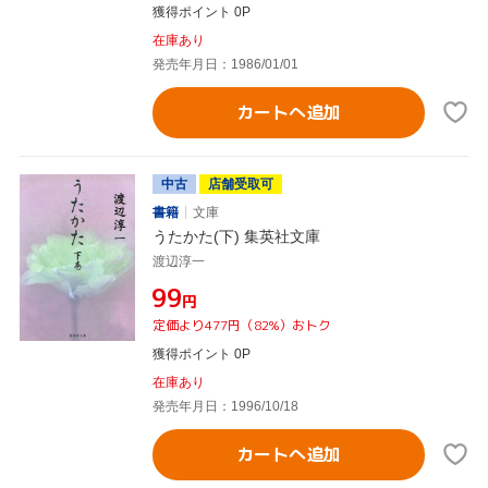
獲得ポイント 0P
在庫あり
発売年月日：1986/01/01
カートへ追加
中古
店舗受取可
書籍
文庫
うたかた(下) 集英社文庫
渡辺淳一
¥99
円
定価より477円（82%）おトク
獲得ポイント 0P
在庫あり
発売年月日：1996/10/18
カートへ追加