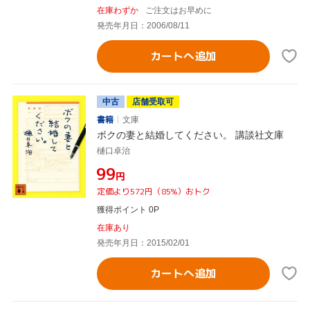
在庫わずか
ご注文はお早めに
発売年月日：2006/08/11
カートへ追加
中古
店舗受取可
書籍
文庫
ボクの妻と結婚してください。 講談社文庫
樋口卓治
¥99
円
定価より572円（85%）おトク
獲得ポイント 0P
在庫あり
発売年月日：2015/02/01
カートへ追加