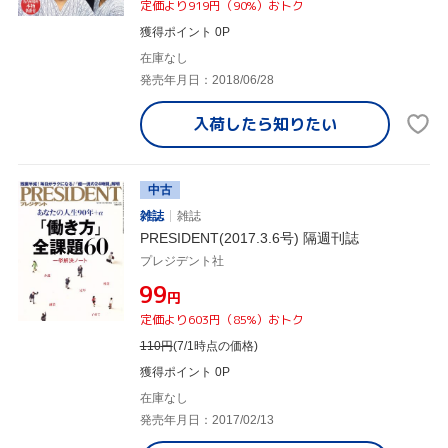
定価より919円（90%）おトク
獲得ポイント 0P
在庫なし
発売年月日：2018/06/28
入荷したら
知りたい
中古
雑誌
雑誌
PRESIDENT(2017.3.6号) 隔週刊誌
プレジデント社
¥99
円
定価より603円（85%）おトク
110
円
(7/1時点の価格)
獲得ポイント 0P
在庫なし
発売年月日：2017/02/13