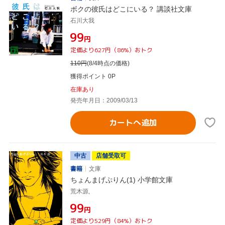
ボクの彼氏はどこにいる？ 講談社文庫
石川大我
¥99
円
定価より627円（86%）おトク
110
円
(8/4時点の価格)
獲得ポイント 0P
在庫あり
発売年月日：2009/03/13
カートへ追加
中古
店舗受取可
書籍
文庫
ちょんまげぷりん(1) 小学館文庫
荒木源,
¥99
円
定価より529円（84%）おトク