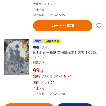
獲得ポイント 0P
在庫あり
発売年月日：2004/05/15
カートへ追加
中古
店舗受取可
書籍
文庫
囚われの一角獣 英国妖異譚 3 講談社X文庫ホ
ワイトハート
篠原美季
¥99
円
定価より594円（85%）おトク
獲得ポイント 0P
在庫あり
発売年月日：2002/04/30