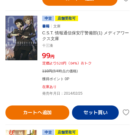
中古
店舗受取可
書籍
文庫
C.S.T. 情報通信保安庁警備部(1) メディアワー
クス文庫
十三湊
¥99
円
定価より528円（84%）おトク
110
円
(8/4時点の価格)
獲得ポイント 0P
在庫あり
発売年月日：2014/02/25
カートへ追加
中古
店舗受取可