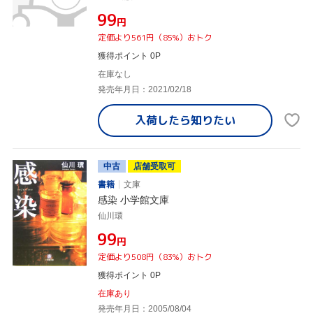
¥99
円
定価より561円（85%）おトク
獲得ポイント 0P
在庫なし
発売年月日：2021/02/18
入荷したら
知りたい
中古
店舗受取可
書籍
文庫
感染 小学館文庫
仙川環
¥99
円
定価より508円（83%）おトク
獲得ポイント 0P
在庫あり
発売年月日：2005/08/04