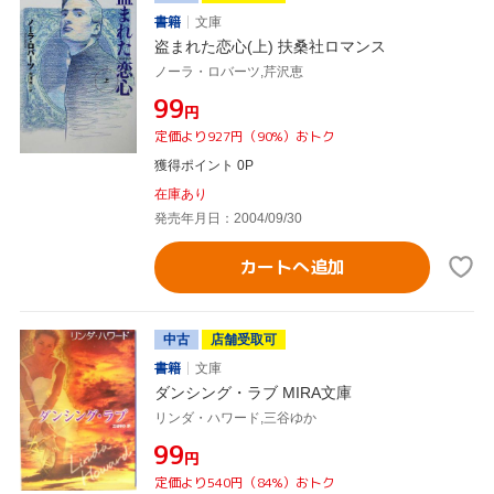
書籍
文庫
盗まれた恋心(上) 扶桑社ロマンス
ノーラ・ロバーツ,芹沢恵
¥99
円
定価より927円（90%）おトク
獲得ポイント 0P
在庫あり
発売年月日：2004/09/30
カートへ追加
中古
店舗受取可
書籍
文庫
ダンシング・ラブ MIRA文庫
リンダ・ハワード,三谷ゆか
¥99
円
定価より540円（84%）おトク