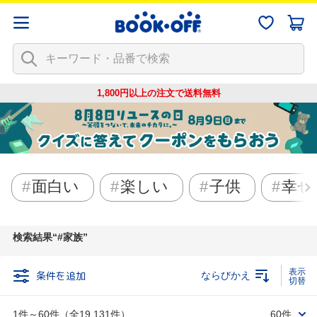
1,800円以上の注文で
送料無料
面白い
楽しい
子供
幸せ
検索結果
#家族
条件を追加
ならびかえ
1件～60件（全19,131件）
60件