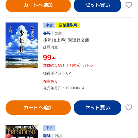
カートへ追加
中古
店舗受取可
書籍
文庫
少年H(上巻) 講談社文庫
妹尾河童
¥99
円
定価より891円（90%）おトク
獲得ポイント 0P
在庫あり
発売年月日：1999/06/14
カートへ追加
中古
雑誌
雑誌