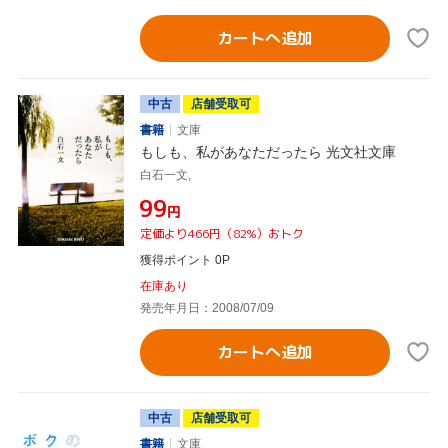
カートへ追加
中古
店舗受取可
書籍
文庫
もしも、私があなただったら 光文社文庫
白石一文,
¥99
円
定価より466円（82%）おトク
獲得ポイント 0P
在庫あり
発売年月日：2008/07/09
カートへ追加
中古
店舗受取可
書籍
文庫