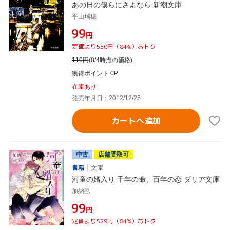
あの日の僕らにさよなら 新潮文庫
平山瑞穂
¥99
円
定価より550円（84%）おトク
110
円
(8/4時点の価格)
獲得ポイント 0P
在庫あり
発売年月日：2012/12/25
カートへ追加
中古
店舗受取可
書籍
文庫
河童の婿入り 千年の命、百年の恋 ダリア文庫
加納邑
¥99
円
定価より529円（84%）おトク