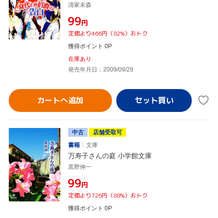
清家未森
¥99
円
定価より466円（82%）おトク
獲得ポイント 0P
在庫あり
発売年月日：2009/09/29
カートへ追加
中古
店舗受取可
書籍
文庫
万寿子さんの庭 小学館文庫
黒野伸一
¥99
円
定価より726円（88%）おトク
獲得ポイント 0P