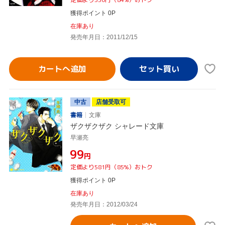
獲得ポイント 0P
在庫あり
発売年月日：2011/12/15
カートへ追加
中古
店舗受取可
書籍
文庫
ザクザクザク シャレード文庫
早瀬亮
¥99
円
定価より581円（85%）おトク
獲得ポイント 0P
在庫あり
発売年月日：2012/03/24