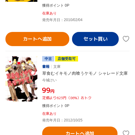
獲得ポイント 0P
在庫あり
発売年月日：2010/02/04
カートへ追加
中古
店舗受取可
書籍
文庫
草食むイキモノ肉喰うケモノ シャレード文庫
今城けい
¥99
円
定価より623円（86%）おトク
獲得ポイント 0P
在庫あり
発売年月日：2012/10/25
カートへ追加