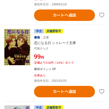
発売年月日：1996/01/19
カートへ追加
中古
店舗受取可
書籍
文庫
恋になる日 シャレード文庫
可南さらさ
¥99
円
定価より508円（83%）おトク
獲得ポイント 0P
在庫あり
発売年月日：2001/01/25
カートへ追加
中古
店舗受取可