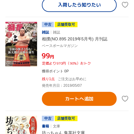
入荷したら
知りたい
中古
店舗受取可
雑誌
雑誌
相撲(NO.895 2019年5月号) 月刊誌
ベースボールマガジン
¥99
円
定価より970円（90%）おトク
獲得ポイント 0P
残り1点
ご注文はお早めに
発売年月日：2019/05/07
カートへ追加
中古
店舗受取可
書籍
文庫
坊っちゃん 集英社文庫