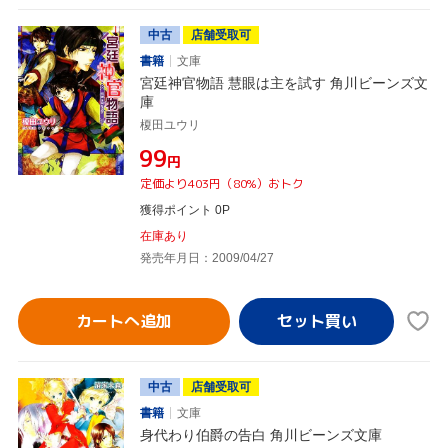
中古
店舗受取可
書籍
文庫
宮廷神官物語 慧眼は主を試す 角川ビーンズ文
庫
榎田ユウリ
¥99
円
定価より403円（80%）おトク
獲得ポイント 0P
在庫あり
発売年月日：2009/04/27
カートへ追加
中古
店舗受取可
書籍
文庫
身代わり伯爵の告白 角川ビーンズ文庫