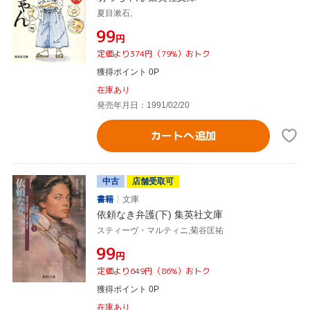
夏目漱石,
¥99
円
定価より374円（79%）おトク
獲得ポイント 0P
在庫あり
発売年月日：1991/02/20
カートへ追加
中古
店舗受取可
書籍
文庫
依頼なき弁護(下) 集英社文庫
スティーヴ・マルティニ,菊谷匡祐
¥99
円
定価より649円（86%）おトク
獲得ポイント 0P
在庫あり