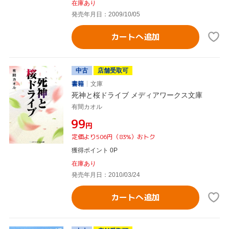
在庫あり
発売年月日：2009/10/05
カートへ追加
中古
店舗受取可
書籍
文庫
死神と桜ドライブ メディアワークス文庫
有間カオル
¥99
円
定価より506円（83%）おトク
獲得ポイント 0P
在庫あり
発売年月日：2010/03/24
カートへ追加