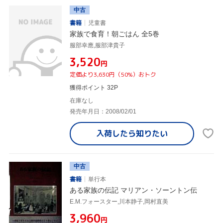
中古
書籍
児童書
家族で食育！朝ごはん 全5巻
服部幸應,服部津貴子
¥3,520
円
定価より3,630円（50%）おトク
獲得ポイント 32P
在庫なし
発売年月日：2008/02/01
入荷したら
知りたい
中古
書籍
単行本
ある家族の伝記 マリアン・ソーントン伝
E.M.フォースター,川本静子,岡村直美
¥3,960
円