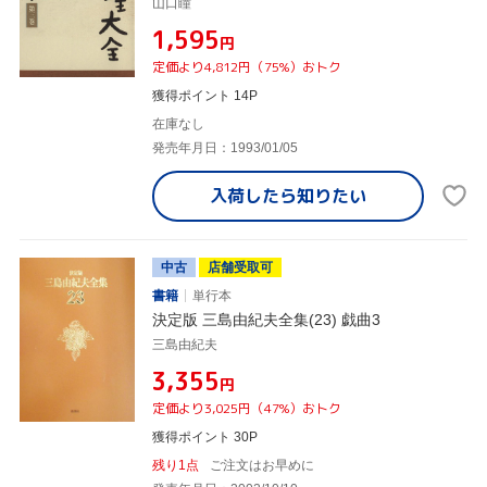
山口瞳
¥1,595
円
定価より4,812円（75%）おトク
獲得ポイント 14P
在庫なし
発売年月日：1993/01/05
入荷したら
知りたい
中古
店舗受取可
書籍
単行本
決定版 三島由紀夫全集(23) 戯曲3
三島由紀夫
¥3,355
円
定価より3,025円（47%）おトク
獲得ポイント 30P
残り1点
ご注文はお早めに