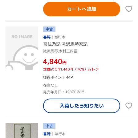
カートへ追加
中古
書籍
単行本
吾仏乃記 滝沢馬琴家記
滝沢馬琴,木村三四吾,
¥4,840
円
定価より11,440円（70%）おトク
獲得ポイント 44P
在庫なし
発売年月日：1987/12/15
入荷したら
知りたい
中古
書籍
単行本