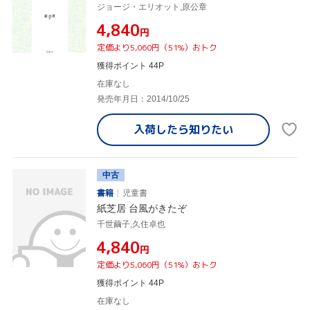
ジョージ・エリオット,原公章
¥4,840
円
定価より5,060円（51%）おトク
獲得ポイント 44P
在庫なし
発売年月日：2014/10/25
入荷したら
知りたい
中古
書籍
児童書
紙芝居 台風がきたぞ
千世繭子,久住卓也
¥4,840
円
定価より5,060円（51%）おトク
獲得ポイント 44P
在庫なし