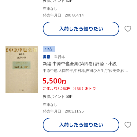
獲得ポイント 32P
在庫なし
発売年月日：2007/04/14
入荷したら
知りたい
中古
書籍
単行本
新編 中原中也全集(第四巻) 評論・小説
中原中也,大岡昇平,中村稔,吉田ひろ生,宇佐美斉,佐々木幹郎
¥5,500
円
定価より5,280円（48%）おトク
獲得ポイント 50P
在庫なし
発売年月日：2003/11/25
入荷したら
知りたい