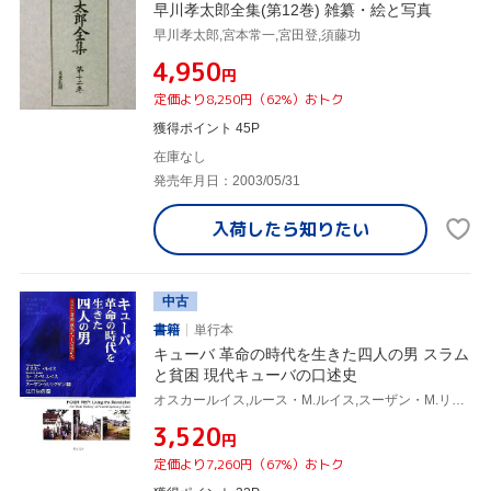
早川孝太郎全集(第12巻) 雑纂・絵と写真
早川孝太郎,宮本常一,宮田登,須藤功
¥4,950
円
定価より8,250円（62%）おトク
獲得ポイント 45P
在庫なし
発売年月日：2003/05/31
入荷したら
知りたい
中古
書籍
単行本
キューバ 革命の時代を生きた四人の男 スラム
と貧困 現代キューバの口述史
オスカールイス,ルース・M.ルイス,スーザン・M.リグダン,江口信清
¥3,520
円
定価より7,260円（67%）おトク