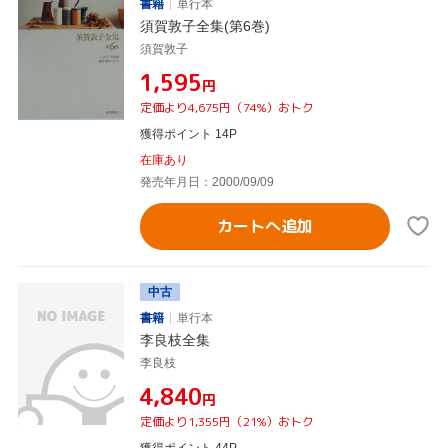
書籍
単行本
須賀敦子全集(第6巻)
須賀敦子
¥1,595
円
定価より4,675円（74%）おトク
獲得ポイント 14P
在庫あり
発売年月日：2000/09/09
カートへ追加
中古
書籍
単行本
李良枝全集
李良枝
¥4,840
円
定価より1,355円（21%）おトク
獲得ポイント 44P