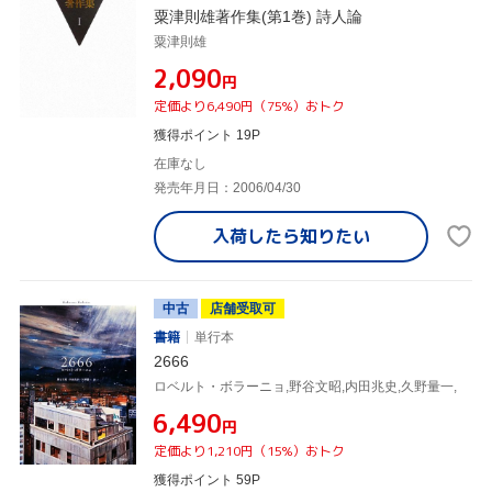
粟津則雄著作集(第1巻) 詩人論
粟津則雄
¥2,090
円
定価より6,490円（75%）おトク
獲得ポイント 19P
在庫なし
発売年月日：2006/04/30
入荷したら
知りたい
中古
店舗受取可
書籍
単行本
2666
ロベルト・ボラーニョ,野谷文昭,内田兆史,久野量一,
¥6,490
円
定価より1,210円（15%）おトク
獲得ポイント 59P