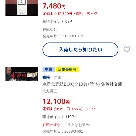
¥7,480
円
定価より12,320円（62%）おトク
獲得ポイント 68P
在庫なし
発売年月日：1999/01/19
入荷したら
知りたい
中古
店舗受取可
書籍
文庫
水滸伝完結BOX(全19巻+読本) 集英社文庫
北方謙三
¥12,100
円
定価より6,655円（35%）おトク
獲得ポイント 110P
在庫わずか
ご注文はお早めに
発売年月日：2008/04/01