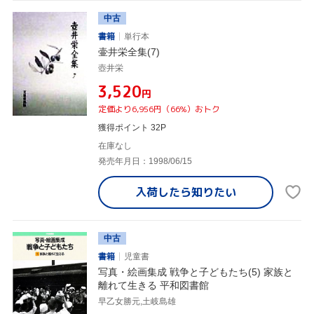
中古
書籍
単行本
壷井栄全集(7)
壺井栄
¥3,520
円
定価より6,956円（66%）おトク
獲得ポイント 32P
在庫なし
発売年月日：1998/06/15
入荷したら
知りたい
中古
書籍
児童書
写真・絵画集成 戦争と子どもたち(5) 家族と
離れて生きる 平和図書館
早乙女勝元,土岐島雄