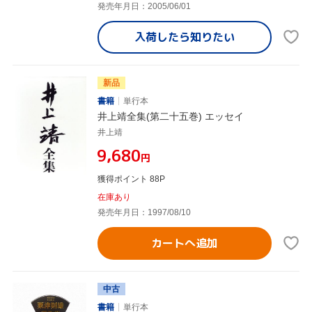
発売年月日：2005/06/01
入荷したら
知りたい
新品
書籍
単行本
井上靖全集(第二十五巻) エッセイ
井上靖
¥9,680
円
獲得ポイント 88P
在庫あり
発売年月日：1997/08/10
カートへ追加
中古
書籍
単行本