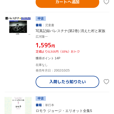
カートへ追加
中古
書籍
児童書
写真記録パレスチナ(第2巻) 消えた村と家族
広河隆一
¥1,595
円
定価より8,305円（83%）おトク
獲得ポイント 14P
在庫なし
発売年月日：2002/10/25
入荷したら
知りたい
中古
書籍
単行本
ロモラ ジョージ・エリオット全集5