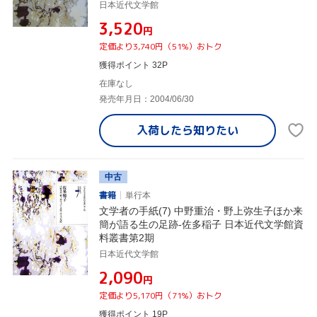
本近代文学館資料叢書文学者の手紙2
日本近代文学館
¥3,520
円
定価より3,740円（51%）おトク
獲得ポイント 32P
在庫なし
発売年月日：2004/06/30
入荷したら
知りたい
中古
書籍
単行本
文学者の手紙(7) 中野重治・野上弥生子ほか来
簡が語る生の足跡-佐多稲子 日本近代文学館資
料叢書第2期
日本近代文学館
¥2,090
円
定価より5,170円（71%）おトク
獲得ポイント 19P