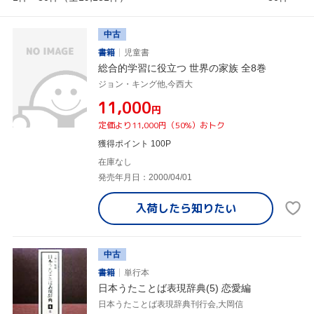
中古
書籍
児童書
総合的学習に役立つ 世界の家族 全8巻
ジョン・キング他,今西大
¥11,000
円
定価より11,000円（50%）おトク
獲得ポイント 100P
在庫なし
発売年月日：2000/04/01
入荷したら
知りたい
中古
書籍
単行本
日本うたことば表現辞典(5) 恋愛編
日本うたことば表現辞典刊行会,大岡信