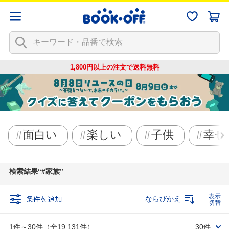
1,800円以上の注文で
送料無料
面白い
楽しい
子供
幸せ
検索結果
#家族
条件を追加
ならびかえ
1件～30件（全19,131件）
30件