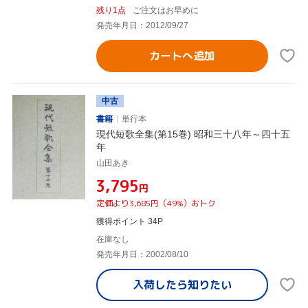
残り1点
ご注文はお早めに
発売年月日：2012/09/27
カートへ追加
中古
書籍
単行本
現代短歌全集(第15巻) 昭和三十八年～四十五
年
山田あき
¥3,795
円
定価より3,685円（49%）おトク
獲得ポイント 34P
在庫なし
発売年月日：2002/08/10
入荷したら
知りたい