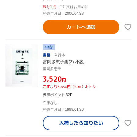
残り1点
ご注文はお早めに
発売年月日：2006/04/28
カートへ追加
中古
書籍
単行本
富岡多恵子集(3) 小説
富岡多恵子
¥3,520
円
定価より3,630円（50%）おトク
獲得ポイント 32P
在庫なし
発売年月日：1999/01/20
入荷したら
知りたい