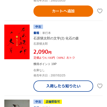
発売年月日：2002/10/10
カートへ追加
中古
書籍
単行本
石原愼太郎の文学(2) 化石の森
石原愼太郎
¥2,090
円
定価より4,180円（66%）おトク
獲得ポイント 19P
在庫なし
発売年月日：2007/02/25
入荷したら
知りたい
中古
店舗受取可