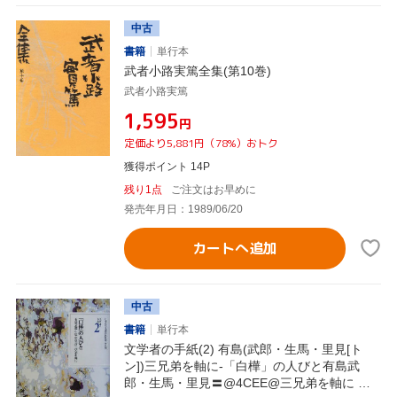
中古
書籍
単行本
武者小路実篤全集(第10巻)
武者小路実篤
¥1,595
円
定価より5,881円（78%）おトク
獲得ポイント 14P
残り1点
ご注文はお早めに
発売年月日：1989/06/20
カートへ追加
中古
書籍
単行本
文学者の手紙(2) 有島(武郎・生馬・里見[ト
ン])三兄弟を軸に-「白樺」の人びと有島武
郎・生馬・里見〓@4CEE@三兄弟を軸に 日