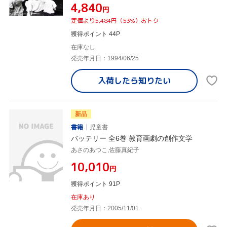
¥4,840
円
定価より5,484円（53%）おトク
獲得ポイント 44P
在庫なし
発売年月日：1994/06/25
入荷したら
知りたい
新品
書籍
児童書
バッテリー 全6巻 教育画劇の創作文学
あさのあつこ,佐藤真紀子
¥10,010
円
獲得ポイント 91P
在庫あり
発売年月日：2005/11/01