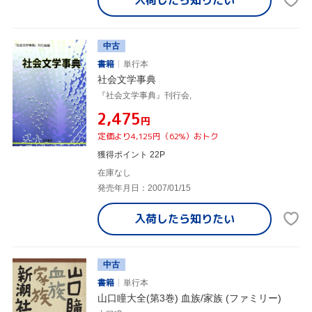
中古
書籍
単行本
社会文学事典
『社会文学事典』刊行会,
¥2,475
円
定価より4,125円（62%）おトク
獲得ポイント 22P
在庫なし
発売年月日：2007/01/15
入荷したら
知りたい
中古
書籍
単行本
山口瞳大全(第3巻) 血族/家族 (ファミリー)