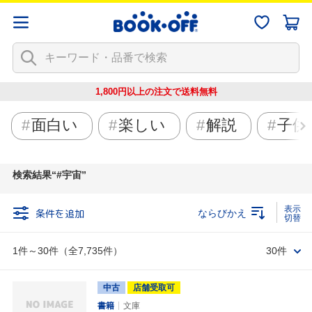
1,800円以上の注文で
送料無料
面白い
楽しい
解説
子供
検索結果
#宇宙
条件を追加
ならびかえ
1件～30件（全7,735件）
30件
中古
店舗受取可
書籍
文庫