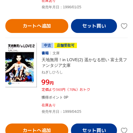
在庫あり
発売年月日：1996/01/25
カートへ追加
中古
店舗受取可
書籍
文庫
天地無用！in LOVE(2) 遥かなる想い 富士見フ
ァンタジア文庫
ねぎしひろし
¥99
円
定価より363円（78%）おトク
獲得ポイント 0P
在庫あり
発売年月日：1999/04/25
カートへ追加