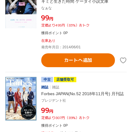
キミと生きた時間 ケータイ小説文庫
なぁな
¥99
円
定価より495円（83%）おトク
獲得ポイント 0P
在庫あり
発売年月日：2014/06/01
カートへ追加
中古
店舗受取可
雑誌
雑誌
Forbes JAPAN(No.52 2018年11月号) 月刊誌
プレジデント社
¥99
円
定価より807円（89%）おトク
獲得ポイント 0P