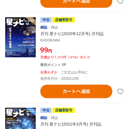
カートへ追加
中古
店舗受取可
雑誌
雑誌
月刊 星ナビ(2020年12月号) 月刊誌
KADOKAWA
¥99
円
定価より1,101円（91%）おトク
獲得ポイント 0P
在庫わずか
ご注文はお早めに
発売年月日：2020/11/05
カートへ追加
中古
店舗受取可
雑誌
雑誌
月刊 星ナビ(2021年3月号) 月刊誌