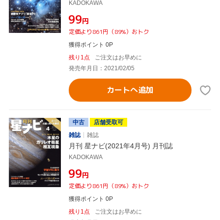
KADOKAWA
¥99
円
定価より861円（89%）おトク
獲得ポイント 0P
残り1点
ご注文はお早めに
発売年月日：2021/02/05
カートへ追加
中古
店舗受取可
雑誌
雑誌
月刊 星ナビ(2021年4月号) 月刊誌
KADOKAWA
¥99
円
定価より861円（89%）おトク
獲得ポイント 0P
残り1点
ご注文はお早めに