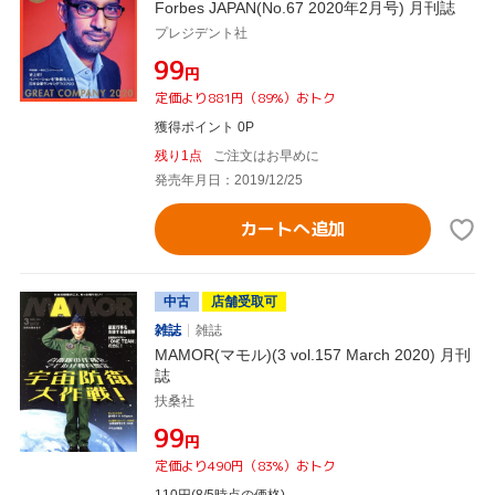
Forbes JAPAN(No.67 2020年2月号) 月刊誌
プレジデント社
¥99
円
定価より881円（89%）おトク
獲得ポイント 0P
残り1点
ご注文はお早めに
発売年月日：2019/12/25
カートへ追加
中古
店舗受取可
雑誌
雑誌
MAMOR(マモル)(3 vol.157 March 2020) 月刊
誌
扶桑社
¥99
円
定価より490円（83%）おトク