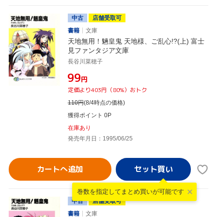
中古
店舗受取可
書籍
文庫
天地無用！魎皇鬼 天地様、ご乱心!?(上) 富士
見ファンタジア文庫
長谷川菜穂子
¥99
円
定価より403円（80%）おトク
110
円
(8/4時点の価格)
獲得ポイント 0P
在庫あり
発売年月日：1995/06/25
カートへ追加
巻数を指定して
まとめ買いが可能です
中古
店舗受取可
書籍
文庫