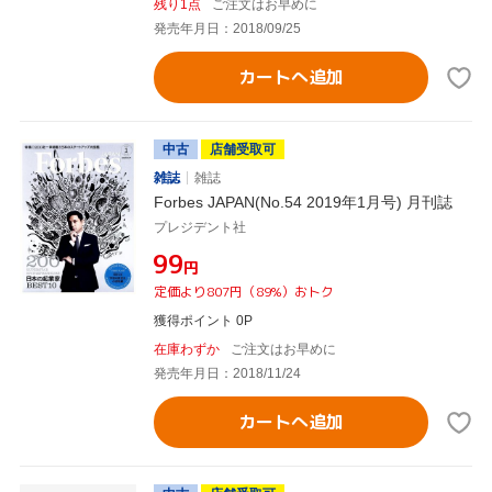
残り1点
ご注文はお早めに
発売年月日：2018/09/25
カートへ追加
中古
店舗受取可
雑誌
雑誌
Forbes JAPAN(No.54 2019年1月号) 月刊誌
プレジデント社
¥99
円
定価より807円（89%）おトク
獲得ポイント 0P
在庫わずか
ご注文はお早めに
発売年月日：2018/11/24
カートへ追加