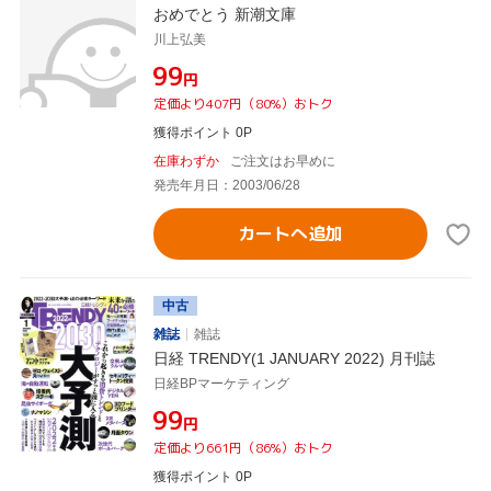
おめでとう 新潮文庫
川上弘美
¥99
円
定価より407円（80%）おトク
獲得ポイント 0P
在庫わずか
ご注文はお早めに
発売年月日：2003/06/28
カートへ追加
中古
雑誌
雑誌
日経 TRENDY(1 JANUARY 2022) 月刊誌
日経BPマーケティング
¥99
円
定価より661円（86%）おトク
獲得ポイント 0P