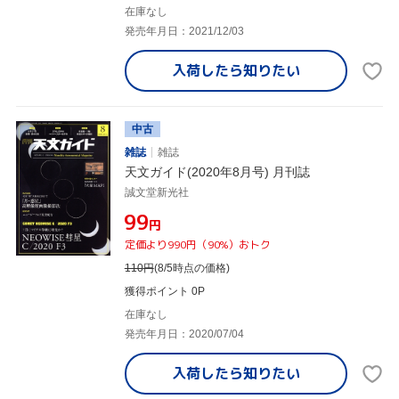
在庫なし
発売年月日：2021/12/03
入荷したら
知りたい
中古
雑誌
雑誌
天文ガイド(2020年8月号) 月刊誌
誠文堂新光社
¥99
円
定価より990円（90%）おトク
110
円
(8/5時点の価格)
獲得ポイント 0P
在庫なし
発売年月日：2020/07/04
入荷したら
知りたい