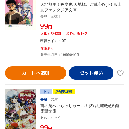
天地無用！魎皇鬼 天地様、ご乱心!?(下) 富士
見ファンタジア文庫
長谷川菜穂子
¥99
円
定価より435円（81%）おトク
獲得ポイント 0P
在庫あり
発売年月日：1996/04/15
カートへ追加
中古
店舗受取可
書籍
文庫
宙の湯へいらっしゃーい！(3) 銀河観光旅館
電撃文庫
あらいりゅうじ
¥99
円