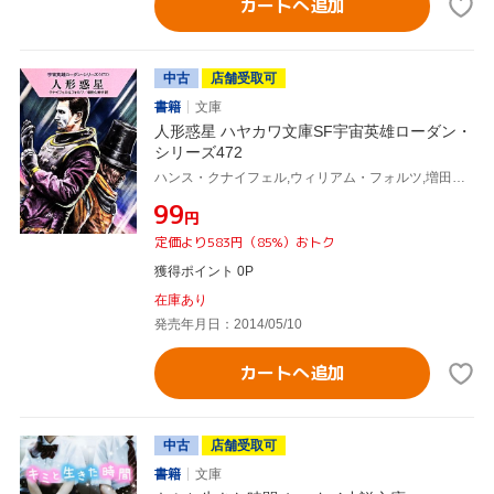
カートへ追加
中古
店舗受取可
書籍
文庫
人形惑星 ハヤカワ文庫SF宇宙英雄ローダン・
シリーズ472
ハンス・クナイフェル,ウィリアム・フォルツ,増田久美子,工藤稜
¥99
円
定価より583円（85%）おトク
獲得ポイント 0P
在庫あり
発売年月日：2014/05/10
カートへ追加
中古
店舗受取可
書籍
文庫