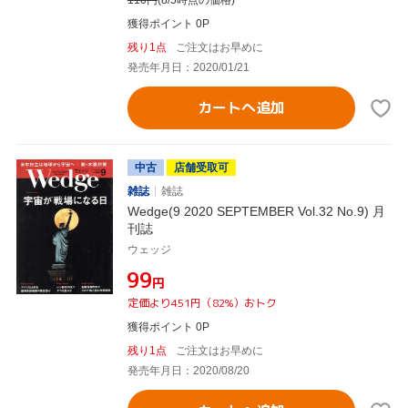
110
円
(8/5時点の価格)
獲得ポイント 0P
残り1点
ご注文はお早めに
発売年月日：2020/01/21
カートへ追加
中古
店舗受取可
雑誌
雑誌
Wedge(9 2020 SEPTEMBER Vol.32 No.9) 月
刊誌
ウェッジ
¥99
円
定価より451円（82%）おトク
獲得ポイント 0P
残り1点
ご注文はお早めに
発売年月日：2020/08/20