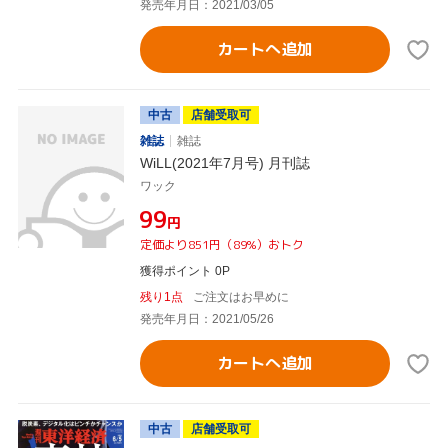
発売年月日：2021/03/05
カートへ追加
中古
店舗受取可
雑誌
雑誌
WiLL(2021年7月号) 月刊誌
ワック
¥99
円
定価より851円（89%）おトク
獲得ポイント 0P
残り1点
ご注文はお早めに
発売年月日：2021/05/26
カートへ追加
中古
店舗受取可