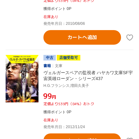
定価より539円（84%）おトク
獲得ポイント 0P
在庫あり
発売年月日：2010/08/06
カートへ追加
中古
店舗受取可
書籍
文庫
ヴェルガースペアの監視者 ハヤカワ文庫SF宇
宙英雄ローダン・シリーズ437
H.G.フランシス,増田久美子
¥99
円
定価より539円（84%）おトク
獲得ポイント 0P
在庫あり
発売年月日：2012/11/24