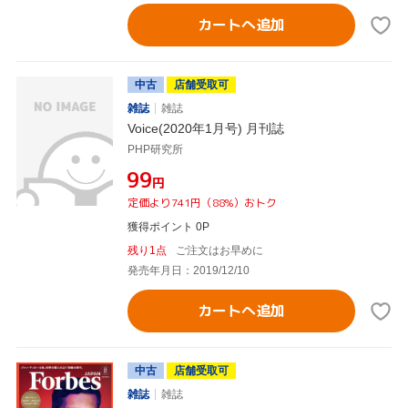
カートへ追加
中古
店舗受取可
雑誌
雑誌
Voice(2020年1月号) 月刊誌
PHP研究所
¥99
円
定価より741円（88%）おトク
獲得ポイント 0P
残り1点
ご注文はお早めに
発売年月日：2019/12/10
カートへ追加
中古
店舗受取可
雑誌
雑誌