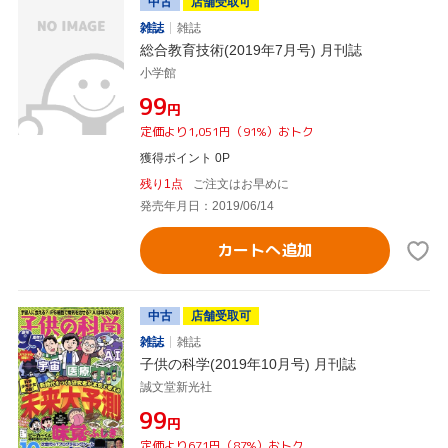
中古
店舗受取可
雑誌
雑誌
総合教育技術(2019年7月号) 月刊誌
小学館
¥99
円
定価より1,051円（91%）おトク
獲得ポイント 0P
残り1点
ご注文はお早めに
発売年月日：2019/06/14
カートへ追加
中古
店舗受取可
雑誌
雑誌
子供の科学(2019年10月号) 月刊誌
誠文堂新光社
¥99
円
定価より671円（87%）おトク