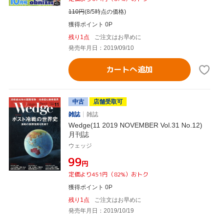
110
円
(8/5時点の価格)
獲得ポイント 0P
残り1点
ご注文はお早めに
発売年月日：2019/09/10
カートへ追加
中古
店舗受取可
雑誌
雑誌
Wedge(11 2019 NOVEMBER Vol.31 No.12)
月刊誌
ウェッジ
¥99
円
定価より451円（82%）おトク
獲得ポイント 0P
残り1点
ご注文はお早めに
発売年月日：2019/10/19