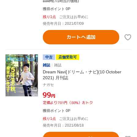
110
円
(7/1時点の価格)
獲得ポイント 0P
残り1点
ご注文はお早めに
発売年月日：2021/07/09
カートへ追加
中古
店舗受取可
雑誌
雑誌
Dream Navi[ドリーム・ナビ](10 October
2021) 月刊誌
ナガセ
¥99
円
定価より781円（88%）おトク
獲得ポイント 0P
残り1点
ご注文はお早めに
発売年月日：2021/08/18