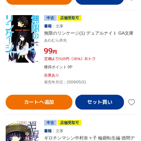
中古
店舗受取可
書籍
文庫
無限のリンケージ(1) デュアルナイト GA文庫
あわむら赤光
¥99
円
定価より583円（85%）おトク
獲得ポイント 0P
在庫あり
発売年月日：2009/05/31
カートへ追加
中古
店舗受取可
書籍
文庫
ギロチンマシン中村奈々子 輪廻転生編 徳間デ