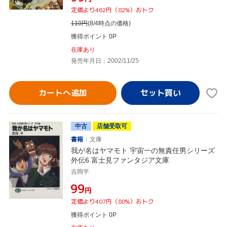
定価より462円（82%）おトク
110
円
(8/4時点の価格)
獲得ポイント 0P
在庫あり
発売年月日：2002/11/25
カートへ追加
中古
店舗受取可
書籍
文庫
我が名はヤマモト 宇宙一の無責任男シリーズ
外伝6 富士見ファンタジア文庫
吉岡平
¥99
円
定価より407円（80%）おトク
獲得ポイント 0P