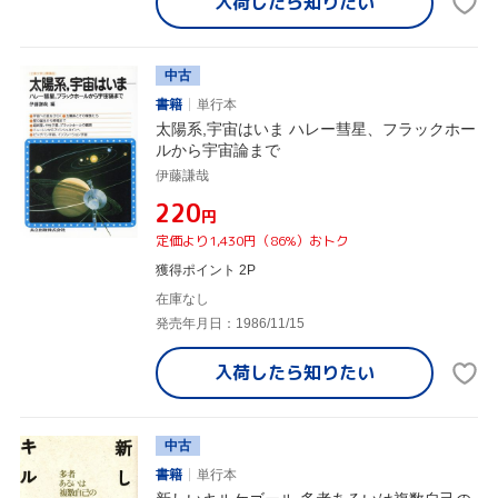
入荷したら
知りたい
中古
書籍
単行本
太陽系,宇宙はいま ハレー彗星、フラックホー
ルから宇宙論まで
伊藤謙哉
¥220
円
定価より1,430円（86%）おトク
獲得ポイント 2P
在庫なし
発売年月日：1986/11/15
入荷したら
知りたい
中古
書籍
単行本