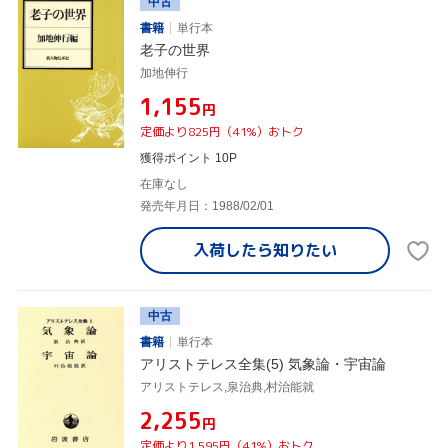
中古
書籍
単行本
老子の世界
加地伸行
¥1,155
円
定価より825円（41%）おトク
獲得ポイント 10P
在庫なし
発売年月日：1988/02/01
入荷したら
知りたい
中古
書籍
単行本
アリストテレス全集(5) 気象論・宇宙論
アリストテレス,泉治典,村治能就
¥2,255
円
定価より1,595円（41%）おトク