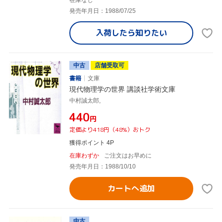
在庫なし
発売年月日：1988/07/25
入荷したら
知りたい
中古
店舗受取可
書籍
文庫
現代物理学の世界 講談社学術文庫
中村誠太郎,
¥440
円
定価より418円（48%）おトク
獲得ポイント 4P
在庫わずか
ご注文はお早めに
発売年月日：1988/10/10
カートへ追加
中古