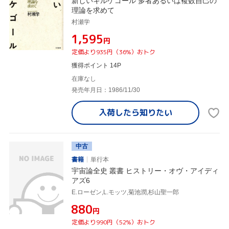
新しいキルケゴール 多者あるいは複数自己の
理論を求めて
村瀬学
¥1,595
円
定価より935円（36%）おトク
獲得ポイント 14P
在庫なし
発売年月日：1986/11/30
入荷したら
知りたい
中古
書籍
単行本
宇宙論全史 叢書 ヒストリー・オヴ・アイディ
アズ6
E.ローゼン,L.モッツ,菊池潤,杉山聖一郎
¥880
円
定価より990円（52%）おトク