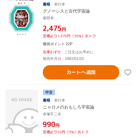
書籍
単行本
グノーシスと古代宇宙論
柴田有
¥2,475
円
定価より1,375円（35%）おトク
獲得ポイント 22P
在庫わずか
ご注文はお早めに
発売年月日：1982/01/20
カートへ追加
中古
書籍
単行本
ニャロメのおもしろ宇宙論
赤塚不二夫
¥990
円
定価より55円（5%）おトク