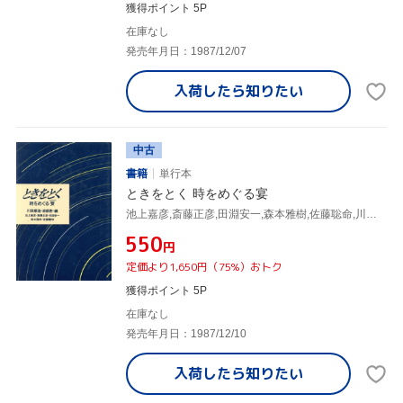
獲得ポイント 5P
在庫なし
発売年月日：1987/12/07
入荷したら
知りたい
中古
書籍
単行本
ときをとく 時をめぐる宴
池上嘉彦,斎藤正彦,田淵安一,森本雅樹,佐藤聡命,川田順造,坂部恵
¥550
円
定価より1,650円（75%）おトク
獲得ポイント 5P
在庫なし
発売年月日：1987/12/10
入荷したら
知りたい