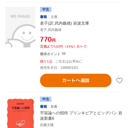
中古
書籍
文庫
老子(訳:武内義雄) 岩波文庫
老子,武内義雄
¥770
円
定価より583円（43%）おトク
獲得ポイント 7P
残り1点
ご注文はお早めに
発売年月日：1988/01/01
カートへ追加
中古
書籍
新書
宇宙論への招待 プリンキピアとビッグバン 岩
波新書6
佐藤文隆