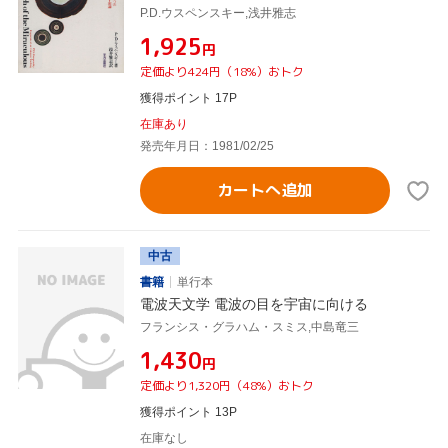
P.D.ウスペンスキー,浅井雅志
¥1,925
円
定価より424円（18%）おトク
獲得ポイント 17P
在庫あり
発売年月日：1981/02/25
カートへ追加
中古
書籍
単行本
電波天文学 電波の目を宇宙に向ける
フランシス・グラハム・スミス,中島竜三
¥1,430
円
定価より1,320円（48%）おトク
獲得ポイント 13P
在庫なし