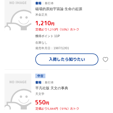
書籍
単行本
磁場的原始宇宙論 生命の起源
米金正夫
¥1,210
円
定価より1,210円（50%）おトク
獲得ポイント 11P
在庫なし
発売年月日：1987/12/01
入荷したら
知りたい
中古
書籍
単行本
平凡社版 天文の事典
天文学
¥550
円
定価より5,644円（91%）おトク