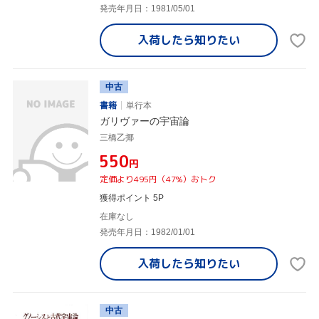
発売年月日：1981/05/01
入荷したら
知りたい
中古
書籍
単行本
ガリヴァーの宇宙論
三橋乙揶
¥550
円
定価より495円（47%）おトク
獲得ポイント 5P
在庫なし
発売年月日：1982/01/01
入荷したら
知りたい
中古