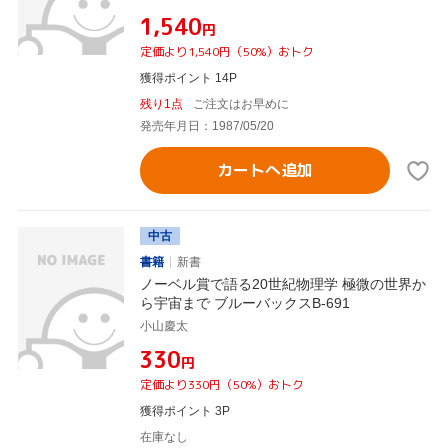
¥1,540
円
定価より1,540円（50%）おトク
獲得ポイント 14P
残り1点
ご注文はお早めに
発売年月日：1987/05/20
カートへ追加
中古
書籍
新書
ノーベル賞で語る20世紀物理学 極微の世界か
ら宇宙まで ブルーバックスB-691
小山慶太
¥330
円
定価より330円（50%）おトク
獲得ポイント 3P
在庫なし