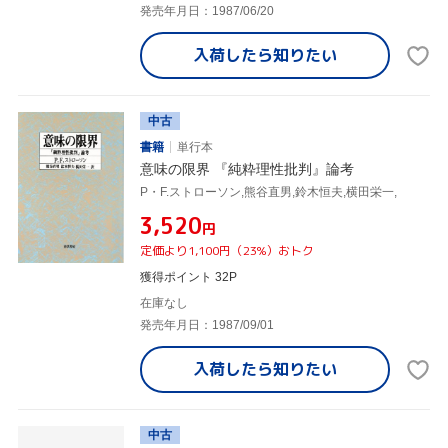
発売年月日：1987/06/20
入荷したら
知りたい
中古
書籍
単行本
意味の限界 『純粋理性批判』論考
P・F.ストローソン,熊谷直男,鈴木恒夫,横田栄一,
¥3,520
円
定価より1,100円（23%）おトク
獲得ポイント 32P
在庫なし
発売年月日：1987/09/01
入荷したら
知りたい
中古