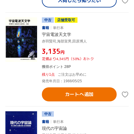
入荷したら
知りたい
中古
店舗受取可
書籍
単行本
宇宙電波天文学
赤羽賢司,海部宣男,田原博人
¥3,135
円
定価より4,345円（58%）おトク
獲得ポイント 28P
残り1点
ご注文はお早めに
発売年月日：1988/05/25
カートへ追加
中古
書籍
単行本
現代の宇宙論