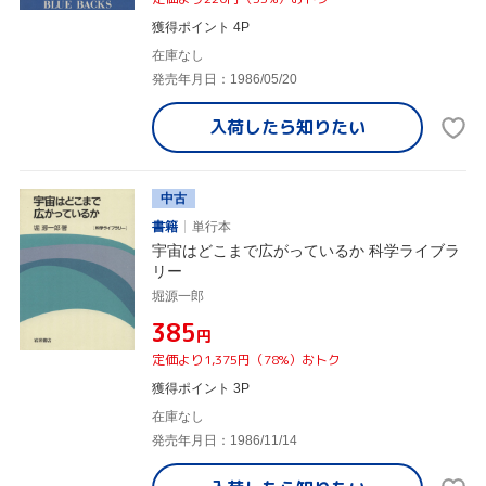
獲得ポイント 4P
在庫なし
発売年月日：1986/05/20
入荷したら
知りたい
中古
書籍
単行本
宇宙はどこまで広がっているか 科学ライブラ
リー
堀源一郎
¥385
円
定価より1,375円（78%）おトク
獲得ポイント 3P
在庫なし
発売年月日：1986/11/14