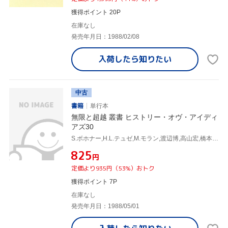
獲得ポイント 20P
在庫なし
発売年月日：1988/02/08
入荷したら
知りたい
中古
書籍
単行本
無限と超越 叢書 ヒストリー・オヴ・アイディ
アズ30
S.ボホナー,H.L.テュゼ,M.モラン,渡辺博,高山宏,橋本由美子
¥825
円
定価より935円（53%）おトク
獲得ポイント 7P
在庫なし
発売年月日：1988/05/01