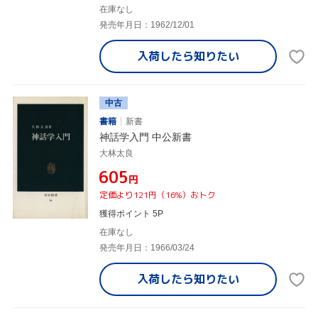
在庫なし
発売年月日：1962/12/01
入荷したら
知りたい
中古
書籍
新書
神話学入門 中公新書
大林太良
¥605
円
定価より121円（16%）おトク
獲得ポイント 5P
在庫なし
発売年月日：1966/03/24
入荷したら
知りたい