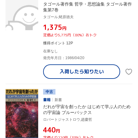
タゴール著作集 哲学・思想論集 タゴール著作
集第7巻
タゴール,蛯原徳夫
¥1,375
円
定価より5,775円（80%）おトク
獲得ポイント 12P
在庫なし
発売年月日：1986/04/20
入荷したら
知りたい
中古
書籍
新書
だれが宇宙を創ったか はじめて学ぶ人のため
の宇宙論 ブルーバックス
ロバートジャストロウ,趙慶哲
¥440
円
定価より220円（33%）おトク