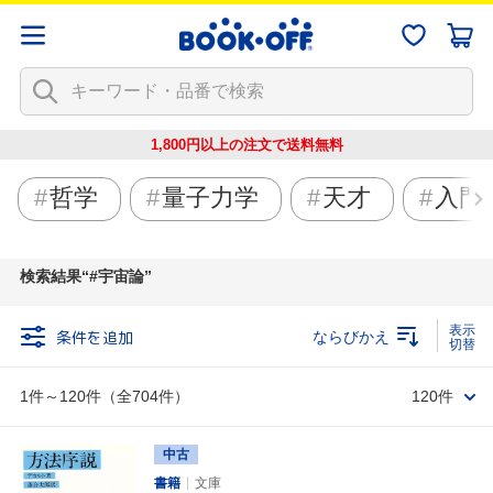
1,800円以上の注文で
送料無料
哲学
量子力学
天才
入門
検索結果
#宇宙論
条件を追加
ならびかえ
1件～120件（全704件）
120件
中古
書籍
文庫