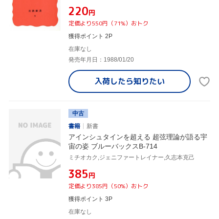
¥220
円
定価より550円（71%）おトク
獲得ポイント 2P
在庫なし
発売年月日：1988/01/20
入荷したら
知りたい
中古
書籍
新書
アインシュタインを超える 超弦理論が語る宇
宙の姿 ブルーバックスB-714
ミチオカク,ジェニファートレイナー,久志本克己
¥385
円
定価より385円（50%）おトク
獲得ポイント 3P
在庫なし