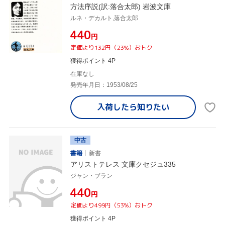
方法序説(訳:落合太郎) 岩波文庫
ルネ・デカルト,落合太郎
¥440
円
定価より132円（23%）おトク
獲得ポイント 4P
在庫なし
発売年月日：1953/08/25
入荷したら
知りたい
中古
書籍
新書
アリストテレス 文庫クセジュ335
ジャン・ブラン
¥440
円
定価より499円（53%）おトク
獲得ポイント 4P