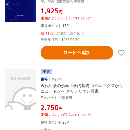
早川幸男,佐藤文隆,松本敏雄
¥1,925
円
定価より2,255円（53%）おトク
獲得ポイント 17P
残り1点
ご注文はお早めに
発売年月日：1988/06/30
カートへ追加
中古
書籍
単行本
近代科学の形而上学的基礎 コペルニクスから
ニュートンへ クリテリオン叢書
E.A.バート,市場泰男,
¥2,750
円
定価より2,200円（44%）おトク
獲得ポイント 25P