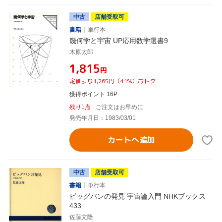
中古
店舗受取可
書籍
単行本
幾何学と宇宙 UP応用数学選書9
木原太郎
¥1,815
円
定価より1,265円（41%）おトク
獲得ポイント 16P
残り1点
ご注文はお早めに
発売年月日：1983/03/01
カートへ追加
中古
店舗受取可
書籍
単行本
ビッグバンの発見 宇宙論入門 NHKブックス
433
佐藤文隆