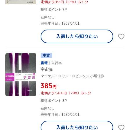
定価より831円（51%）おトク
獲得ポイント 7P
在庫なし
発売年月日：1968/04/01
入荷したら
知りたい
中古
書籍
単行本
宇宙論
マイケル・ロワン・ロビンソン,小尾信弥
¥385
円
定価より1,485円（79%）おトク
獲得ポイント 3P
在庫なし
発売年月日：1980/05/01
入荷したら
知りたい