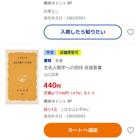
獲得ポイント 9P
在庫なし
発売年月日：1982/03/01
入荷したら
知りたい
中古
店舗受取可
書籍
新書
文化人類学への招待 岩波新書
山口昌男
¥440
円
定価より396円（47%）おトク
獲得ポイント 4P
残り1点
ご注文はお早めに
発売年月日：1982/09/01
カートへ追加