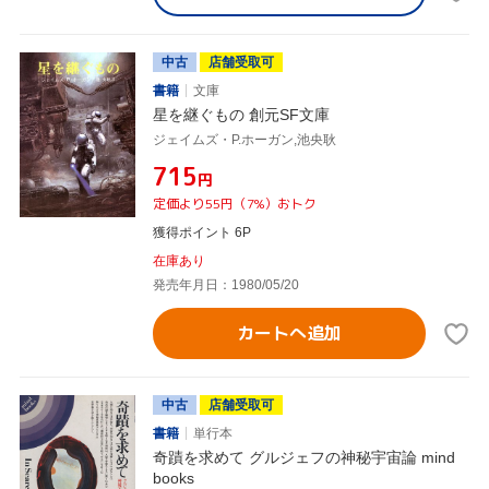
中古
店舗受取可
書籍
文庫
星を継ぐもの 創元SF文庫
ジェイムズ・P.ホーガン,池央耿
¥715
円
定価より55円（7%）おトク
獲得ポイント 6P
在庫あり
発売年月日：1980/05/20
カートへ追加
中古
店舗受取可
書籍
単行本
奇蹟を求めて グルジェフの神秘宇宙論 mind
books