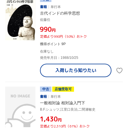
書籍
単行本
古代インドの科学思想
佐藤任
¥990
円
定価より990円（50%）おトク
獲得ポイント 9P
在庫なし
発売年月日：1988/10/25
入荷したら
知りたい
中古
店舗受取可
書籍
単行本
一般相対論 相対論入門下
B.F.シュッツ,江里口良治,二間瀬敏史
¥1,430
円
定価より2,310円（61%）おトク