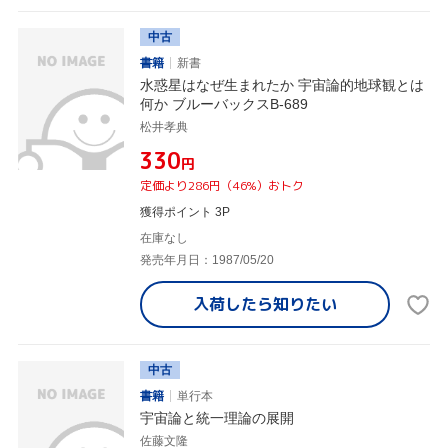
中古
書籍
新書
水惑星はなぜ生まれたか 宇宙論的地球観とは
何か ブルーバックスB-689
松井孝典
¥330
円
定価より286円（46%）おトク
獲得ポイント 3P
在庫なし
発売年月日：1987/05/20
入荷したら
知りたい
中古
書籍
単行本
宇宙論と統一理論の展開
佐藤文隆