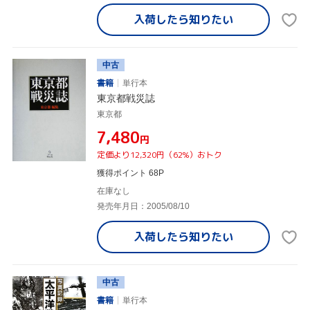
入荷したら
知りたい
中古
書籍
単行本
東京都戦災誌
東京都
¥7,480
円
定価より12,320円（62%）おトク
獲得ポイント 68P
在庫なし
発売年月日：2005/08/10
入荷したら
知りたい
中古
書籍
単行本