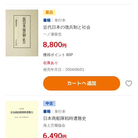
新品
書籍
単行本
近代日本の徴兵制と社会
一ノ瀬俊也
¥8,800
円
獲得ポイント 80P
在庫あり
発売年月日：2004/06/01
カートへ追加
中古
書籍
単行本
日本商船隊戦時遭難史
海上労働協会
¥6,490
円