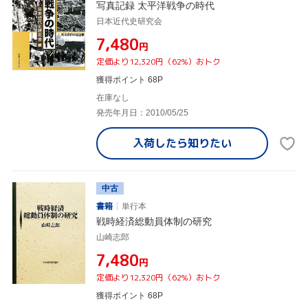
写真記録 太平洋戦争の時代
日本近代史研究会
¥7,480
円
定価より12,320円（62%）おトク
獲得ポイント 68P
在庫なし
発売年月日：2010/05/25
入荷したら
知りたい
中古
書籍
単行本
戦時経済総動員体制の研究
山崎志郎
¥7,480
円
定価より12,320円（62%）おトク
獲得ポイント 68P