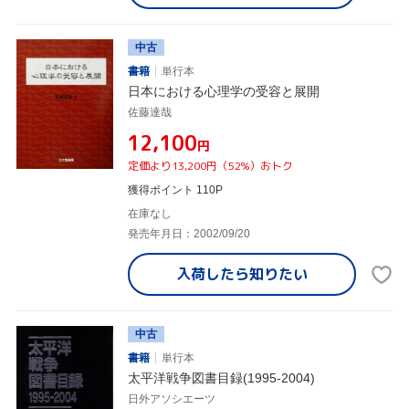
中古
書籍
単行本
日本における心理学の受容と展開
佐藤達哉
¥12,100
円
定価より13,200円（52%）おトク
獲得ポイント 110P
在庫なし
発売年月日：2002/09/20
入荷したら
知りたい
中古
書籍
単行本
太平洋戦争図書目録(1995-2004)
日外アソシエーツ