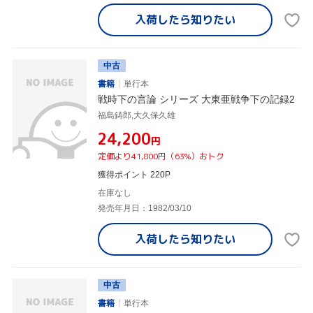
入荷したら
知りたい
中古
書籍
単行本
戦時下の言論 シリーズ 大東亜戦争下の記録2
福島鋳郎,大久保久雄
¥24,200
円
定価より41,800円（63%）おトク
獲得ポイント 220P
在庫なし
発売年月日：1982/03/10
入荷したら
知りたい
中古
書籍
単行本