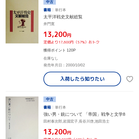
中古
書籍
単行本
太平洋戦史文献総覧
井門寛
¥13,200
円
定価より17,600円（57%）おトク
獲得ポイント 120P
在庫なし
発売年月日：2000/10/02
入荷したら
知りたい
中古
書籍
単行本
強い男・銃について 「帝国」戦争と文学8
田村泰次郎,岩淵宏子,長谷川啓,池田浩士
¥13,200
円