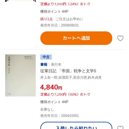
定価より1,540円（24%）おトク
獲得ポイント 44P
残り1点
ご注文はお早めに
発売年月日：2008/08/31
カートへ追加
中古
書籍
単行本
従軍日記 「帝国」戦争と文学5
井上友一郎,岩淵宏子,長谷川啓,鈴木貞美
¥4,840
円
定価より7,260円（60%）おトク
獲得ポイント 44P
在庫なし
発売年月日：2004/10/01
入荷したら
知りたい