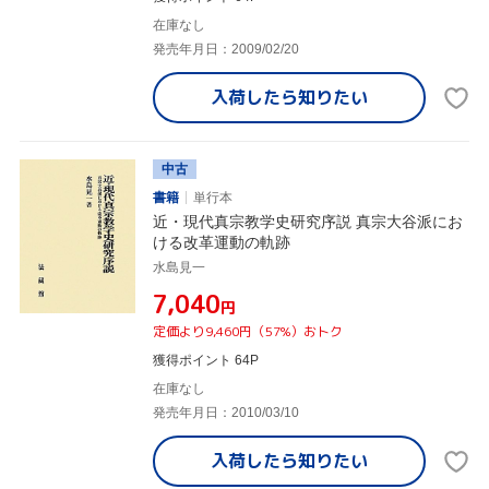
在庫なし
発売年月日：2009/02/20
入荷したら
知りたい
中古
書籍
単行本
近・現代真宗教学史研究序説 真宗大谷派にお
ける改革運動の軌跡
水島見一
¥7,040
円
定価より9,460円（57%）おトク
獲得ポイント 64P
在庫なし
発売年月日：2010/03/10
入荷したら
知りたい