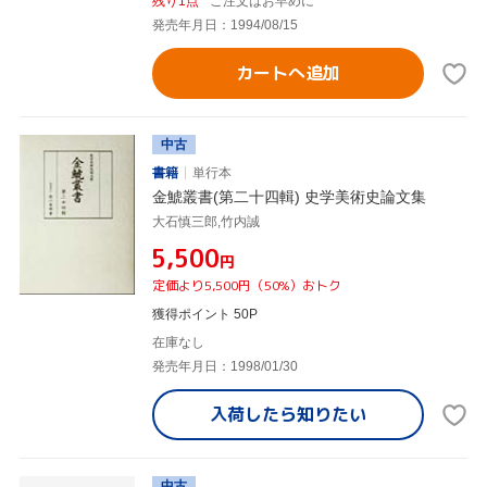
残り1点
ご注文はお早めに
発売年月日：1994/08/15
カートへ追加
中古
書籍
単行本
金鯱叢書(第二十四輯) 史学美術史論文集
大石慎三郎,竹内誠
¥5,500
円
定価より5,500円（50%）おトク
獲得ポイント 50P
在庫なし
発売年月日：1998/01/30
入荷したら
知りたい
中古