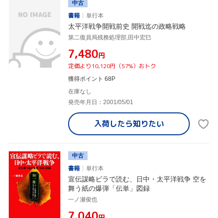
中古
書籍
単行本
太平洋戦争開戦前史 開戦迄の政略戦略
第二復員局残務処理部,田中宏巳
¥7,480
円
定価より10,120円（57%）おトク
獲得ポイント 68P
在庫なし
発売年月日：2001/05/01
入荷したら
知りたい
中古
書籍
単行本
宣伝謀略ビラで読む、日中・太平洋戦争 空を
舞う紙の爆弾「伝単」図録
一ノ瀬俊也
¥7,040
円