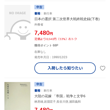
中古
書籍
単行本
日本の選択 第二次世界大戦終戦史録(下巻)
外務省
¥7,480
円
定価より8,540円（53%）おトク
獲得ポイント 68P
在庫なし
発売年月日：1990/12/23
入荷したら
知りたい
中古
書籍
単行本
大陸の花嫁 「帝国」戦争と文学6
林房雄,岩淵宏子,長谷川啓,浦田義和
¥7,480