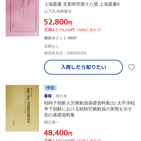
上海叢書 支那研究第十八號 上海叢書9
山下武,高崎隆治
¥52,800
円
定価より79,200円（60%）おトク
獲得ポイント 480P
在庫なし
発売年月日：2002/01/24
入荷したら
知りたい
中古
書籍
単行本
戦時下朝鮮人労務動員基礎資料集(1) 太平洋戦
争下朝鮮における戦時労務動員の実態を示す
初の基礎資料集
樋口雄一
¥48,400
円
定価より50,600円（51%）おトク