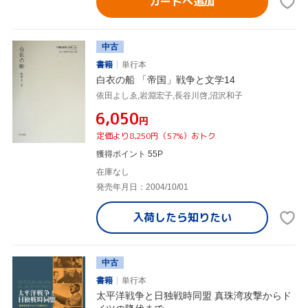
カートへ追加
中古
書籍
単行本
白衣の船 「帝国」戦争と文学14
依田よしゑ,岩淵宏子,長谷川啓,沼沢和子
¥6,050
円
定価より8,250円（57%）おトク
獲得ポイント 55P
在庫なし
発売年月日：2004/10/01
入荷したら
知りたい
中古
書籍
単行本
太平洋戦争と日独戦時同盟 真珠湾攻撃からド