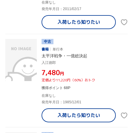
在庫なし
発売年月日：2011/02/17
入荷したら
知りたい
中古
書籍
単行本
太平洋戦争・一億総決起
入江徳郎
¥7,480
円
定価より11,220円（60%）おトク
獲得ポイント 68P
在庫なし
発売年月日：1985/12/01
入荷したら
知りたい