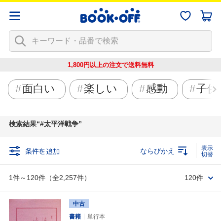
1,800円以上の注文で
送料無料
面白い
楽しい
感動
子供
検索結果
#太平洋戦争
条件を追加
ならびかえ
1件～120件（全2,257件）
120件
中古
書籍
単行本