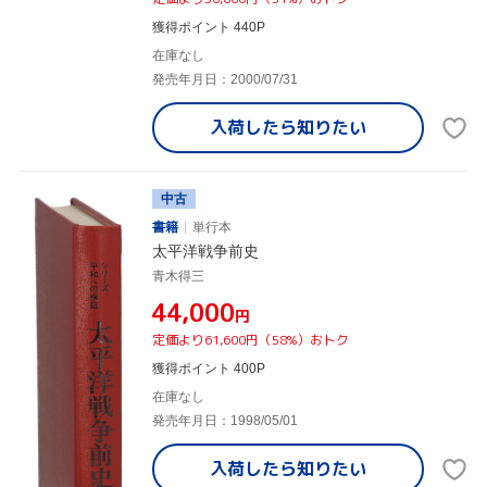
獲得ポイント 440P
在庫なし
発売年月日：2000/07/31
入荷したら
知りたい
中古
書籍
単行本
太平洋戦争前史
青木得三
¥44,000
円
定価より61,600円（58%）おトク
獲得ポイント 400P
在庫なし
発売年月日：1998/05/01
入荷したら
知りたい