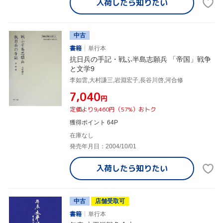
入荷したら
知りたい
中古
書籍
単行本
抗日兵の手記・戦ふ半島志願兵 「帝国」戦争
と文学9
李如雲,大村謙三,岩淵宏子,長谷川啓,河合修
¥7,040
円
定価より9,460円（57%）おトク
獲得ポイント 64P
在庫なし
発売年月日：2004/10/01
入荷したら
知りたい
中古
店舗受取可
書籍
単行本