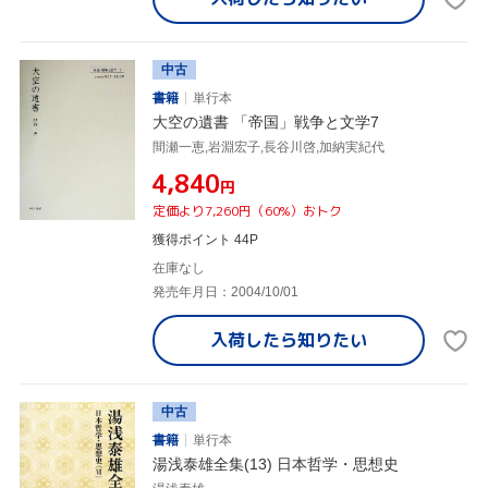
中古
書籍
単行本
大空の遺書 「帝国」戦争と文学7
間瀬一恵,岩淵宏子,長谷川啓,加納実紀代
¥4,840
円
定価より7,260円（60%）おトク
獲得ポイント 44P
在庫なし
発売年月日：2004/10/01
入荷したら
知りたい
中古
書籍
単行本
湯浅泰雄全集(13) 日本哲学・思想史