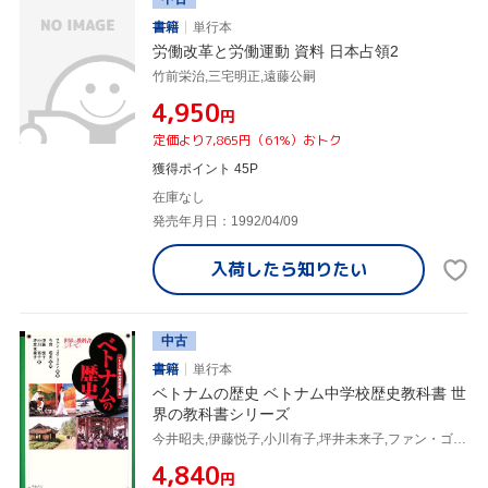
書籍
単行本
労働改革と労働運動 資料 日本占領2
竹前栄治,三宅明正,遠藤公嗣
¥4,950
円
定価より7,865円（61%）おトク
獲得ポイント 45P
在庫なし
発売年月日：1992/04/09
入荷したら
知りたい
中古
書籍
単行本
ベトナムの歴史 ベトナム中学校歴史教科書 世
界の教科書シリーズ
今井昭夫,伊藤悦子,小川有子,坪井未来子,ファン・ゴクリエン,
¥4,840
円