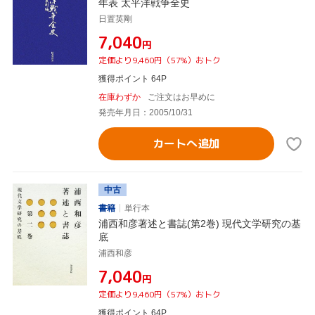
年表 太平洋戦争全史
日置英剛
¥7,040
円
定価より9,460円（57%）おトク
獲得ポイント 64P
在庫わずか
ご注文はお早めに
発売年月日：2005/10/31
カートへ追加
中古
書籍
単行本
浦西和彦著述と書誌(第2巻) 現代文学研究の基
底
浦西和彦
¥7,040
円
定価より9,460円（57%）おトク
獲得ポイント 64P