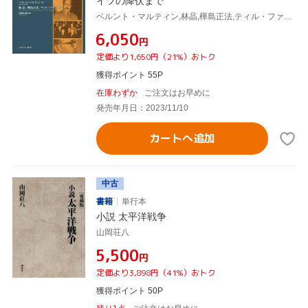
イツの降伏まで
ベルント・マルティン,林晶,樺島正法,ティル・ファンゴア
¥6,050
円
定価より1,650円（21%）おトク
獲得ポイント 55P
在庫わずか
ご注文はお早めに
発売年月日：2023/11/10
カートへ追加
中古
書籍
単行本
小説 太平洋戦争
山岡荘八
¥5,500
円
定価より3,898円（41%）おトク
獲得ポイント 50P