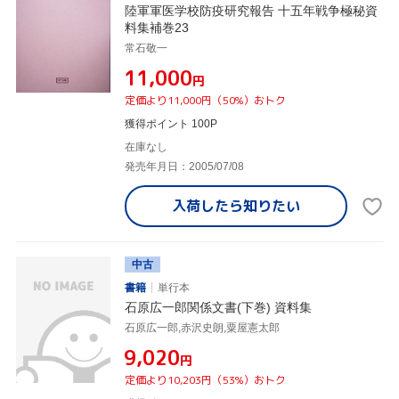
陸軍軍医学校防疫研究報告 十五年戦争極秘資
料集補巻23
常石敬一
¥11,000
円
定価より11,000円（50%）おトク
獲得ポイント 100P
在庫なし
発売年月日：2005/07/08
入荷したら
知りたい
中古
書籍
単行本
石原広一郎関係文書(下巻) 資料集
石原広一郎,赤沢史朗,粟屋憲太郎
¥9,020
円
定価より10,203円（53%）おトク