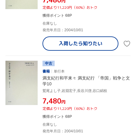
円
定価より11,220円（60%）おトク
獲得ポイント 68P
在庫なし
発売年月日：2004/10/01
入荷したら
知りたい
中古
書籍
単行本
満支紀行和平来々 満支紀行 「帝国」戦争と文
学10
鷲尾よし子,岩淵宏子,長谷川啓,谷口絹枝
¥7,480
円
定価より11,220円（60%）おトク
獲得ポイント 68P
在庫なし
発売年月日：2004/10/01