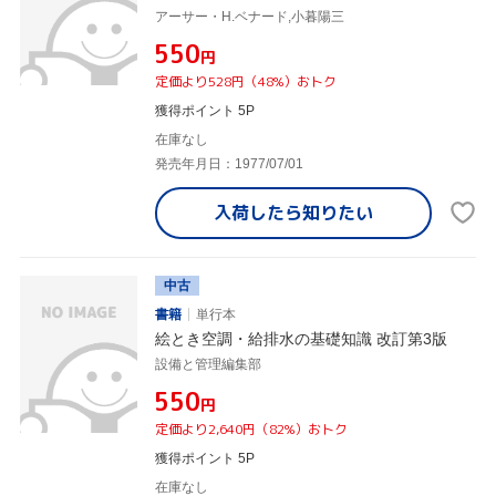
アーサー・H.ベナード,小暮陽三
¥550
円
定価より528円（48%）おトク
獲得ポイント 5P
在庫なし
発売年月日：1977/07/01
入荷したら
知りたい
中古
書籍
単行本
絵とき空調・給排水の基礎知識 改訂第3版
設備と管理編集部
¥550
円
定価より2,640円（82%）おトク
獲得ポイント 5P
在庫なし