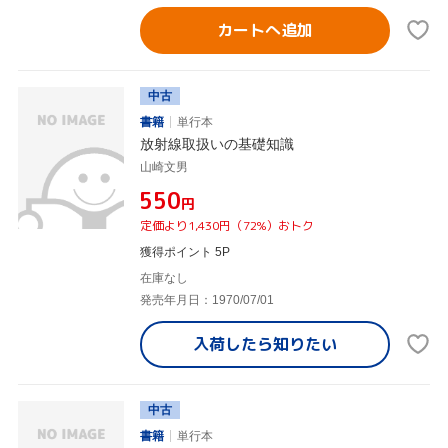
カートへ追加
中古
書籍
単行本
放射線取扱いの基礎知識
山崎文男
¥550
円
定価より1,430円（72%）おトク
獲得ポイント 5P
在庫なし
発売年月日：1970/07/01
入荷したら
知りたい
中古
書籍
単行本