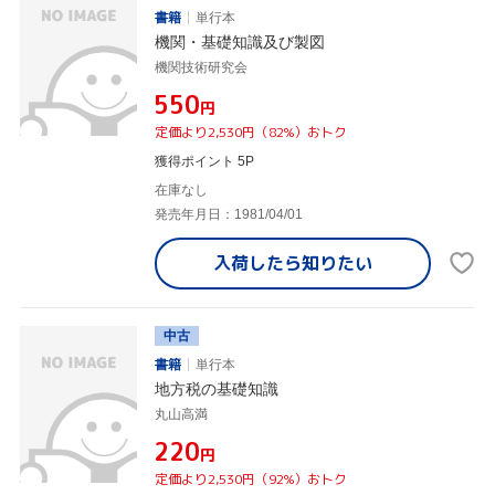
書籍
単行本
機関・基礎知識及び製図
機関技術研究会
¥550
円
定価より2,530円（82%）おトク
獲得ポイント 5P
在庫なし
発売年月日：1981/04/01
入荷したら
知りたい
中古
書籍
単行本
地方税の基礎知識
丸山高満
¥220
円
定価より2,530円（92%）おトク