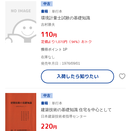
中古
書籍
単行本
環境計量士試験の基礎知識
吉村勝夫
¥110
円
定価より1,870円（94%）おトク
獲得ポイント 1P
在庫なし
発売年月日：1976/09/01
入荷したら
知りたい
中古
書籍
単行本
建築技術の基礎知識 住宅を中心として
日本建築技術者指導センター
¥220
円