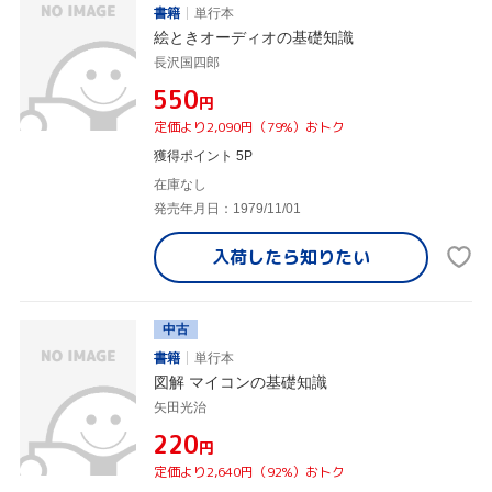
書籍
単行本
絵ときオーディオの基礎知識
長沢国四郎
¥550
円
定価より2,090円（79%）おトク
獲得ポイント 5P
在庫なし
発売年月日：1979/11/01
入荷したら
知りたい
中古
書籍
単行本
図解 マイコンの基礎知識
矢田光治
¥220
円
定価より2,640円（92%）おトク