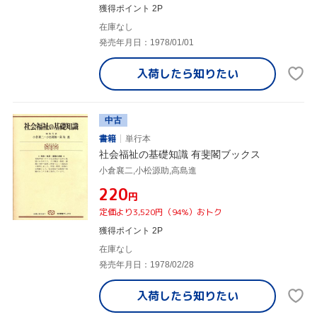
獲得ポイント 2P
在庫なし
発売年月日：1978/01/01
入荷したら
知りたい
中古
書籍
単行本
社会福祉の基礎知識 有斐閣ブックス
小倉襄二,小松源助,高島進
¥220
円
定価より3,520円（94%）おトク
獲得ポイント 2P
在庫なし
発売年月日：1978/02/28
入荷したら
知りたい