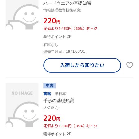
ハードウエアの基礎知識
情報処理教育技術研究
¥220
円
定価より1,430円（86%）おトク
獲得ポイント 2P
在庫なし
発売年月日：1971/06/01
入荷したら
知りたい
中古
書籍
単行本
手形の基礎知識
大佐正之
¥220
円
定価より1,100円（83%）おトク
獲得ポイント 2P