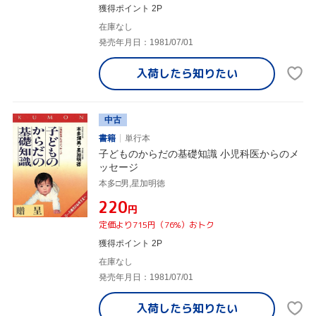
獲得ポイント 2P
在庫なし
発売年月日：1981/07/01
入荷したら
知りたい
中古
書籍
単行本
子どものからだの基礎知識 小児科医からのメ
ッセージ
本多□男,星加明徳
¥220
円
定価より715円（76%）おトク
獲得ポイント 2P
在庫なし
発売年月日：1981/07/01
入荷したら
知りたい