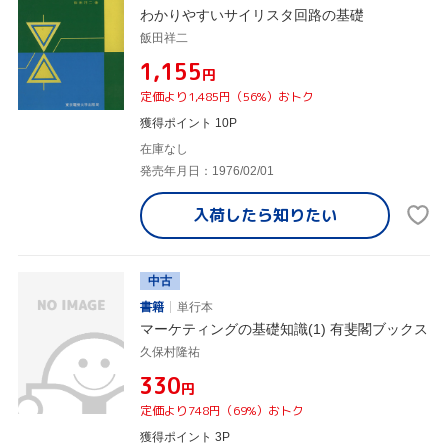
わかりやすいサイリスタ回路の基礎
飯田祥二
¥1,155
円
定価より1,485円（56%）おトク
獲得ポイント 10P
在庫なし
発売年月日：1976/02/01
入荷したら
知りたい
中古
書籍
単行本
マーケティングの基礎知識(1) 有斐閣ブックス
久保村隆祐
¥330
円
定価より748円（69%）おトク
獲得ポイント 3P