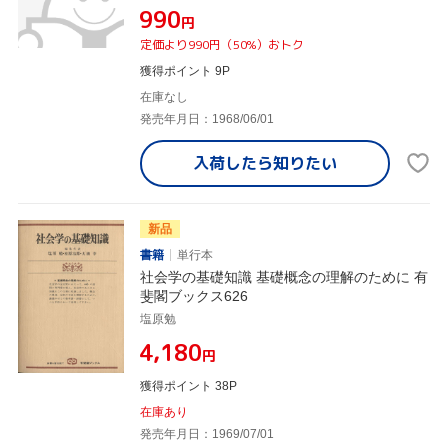
¥990
円
定価より990円（50%）おトク
獲得ポイント 9P
在庫なし
発売年月日：1968/06/01
入荷したら
知りたい
新品
書籍
単行本
社会学の基礎知識 基礎概念の理解のために 有
斐閣ブックス626
塩原勉
¥4,180
円
獲得ポイント 38P
在庫あり
発売年月日：1969/07/01