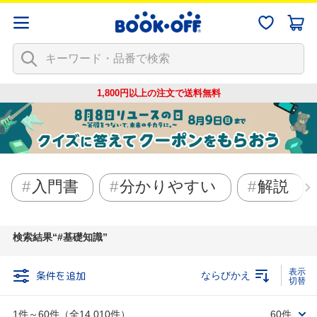
1,800円以上の注文で
送料無料
入門書
分かりやすい
解説
検索結果
#基礎知識
条件を追加
ならびかえ
1件～60件（全14,010件）
60件