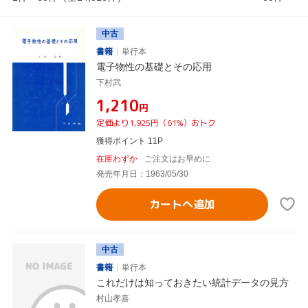
中古
書籍
単行本
電子物性の基礎とその応用
下村武
¥1,210
円
定価より1,925円（61%）おトク
獲得ポイント 11P
在庫わずか
ご注文はお早めに
発売年月日：1963/05/30
カートへ追加
中古
書籍
単行本
これだけは知っておきたい統計データの見方
村山孝喜