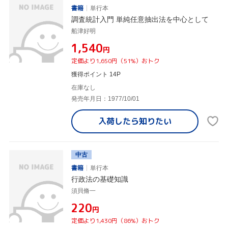
書籍
単行本
調査統計入門 単純任意抽出法を中心として
船津好明
¥1,540
円
定価より1,650円（51%）おトク
獲得ポイント 14P
在庫なし
発売年月日：1977/10/01
入荷したら
知りたい
中古
書籍
単行本
行政法の基礎知識
須貝脩一
¥220
円
定価より1,430円（86%）おトク