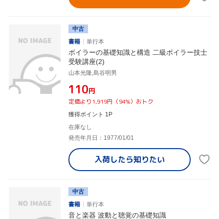
中古
書籍
単行本
ボイラーの基礎知識と構造 二級ボイラー技士
受験講座(2)
山本光隆,島谷明男
¥110
円
定価より1,919円（94%）おトク
獲得ポイント 1P
在庫なし
発売年月日：1977/01/01
入荷したら
知りたい
中古
書籍
単行本
音と楽器 波動と聴覚の基礎知識