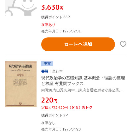
¥3,630
円
獲得ポイント 33P
在庫あり
発売年月日：1975/02/01
カートへ追加
中古
書籍
単行本
現代政治学の基礎知識 基本概念・理論の整理
と検証 有斐閣ブックス
内田満,内山秀夫,河中二講,高畠通敏,武者小路公秀,渡辺保男
¥220
円
定価より2,420円（91%）おトク
獲得ポイント 2P
在庫なし
発売年月日：1975/04/20