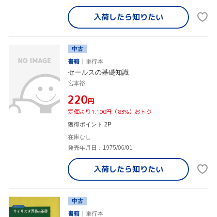
入荷したら
知りたい
中古
書籍
単行本
セールスの基礎知識
宮本裕
¥220
円
定価より1,100円（83%）おトク
獲得ポイント 2P
在庫なし
発売年月日：1975/06/01
入荷したら
知りたい
中古
書籍
単行本