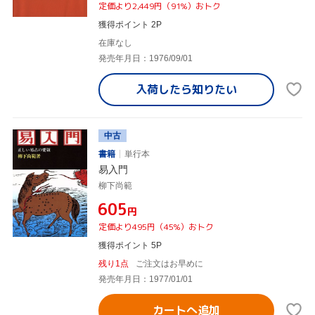
定価より2,449円（91%）おトク
獲得ポイント 2P
在庫なし
発売年月日：1976/09/01
入荷したら
知りたい
中古
書籍
単行本
易入門
柳下尚範
¥605
円
定価より495円（45%）おトク
獲得ポイント 5P
残り1点
ご注文はお早めに
発売年月日：1977/01/01
カートへ追加