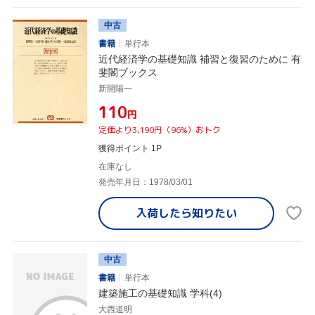
中古
書籍
単行本
近代経済学の基礎知識 補習と復習のために 有
斐閣ブックス
新開陽一
¥110
円
定価より3,190円（96%）おトク
獲得ポイント 1P
在庫なし
発売年月日：1978/03/01
入荷したら
知りたい
中古
書籍
単行本
建築施工の基礎知識 学科(4)
大西道明