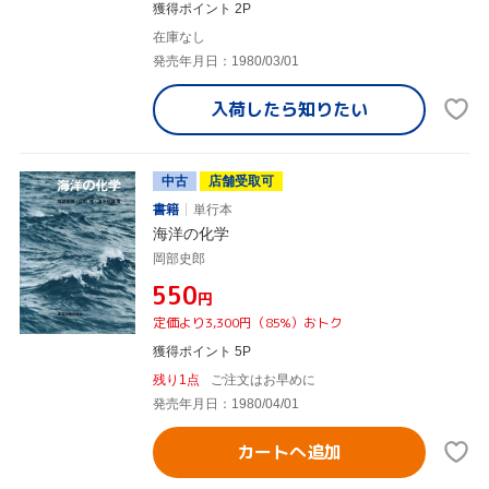
獲得ポイント 2P
在庫なし
発売年月日：1980/03/01
入荷したら
知りたい
中古
店舗受取可
書籍
単行本
海洋の化学
岡部史郎
¥550
円
定価より3,300円（85%）おトク
獲得ポイント 5P
残り1点
ご注文はお早めに
発売年月日：1980/04/01
カートへ追加