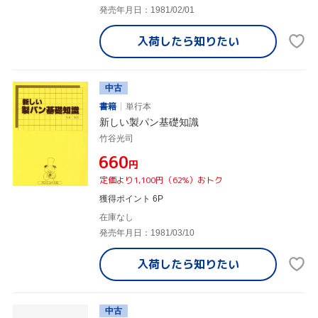
発売年月日：1981/02/01
入荷したら
知りたい
中古
書籍
単行本
新しい製パン基礎知識
竹谷光司
¥660
円
定価より1,100円（62%）おトク
獲得ポイント 6P
在庫なし
発売年月日：1981/03/10
入荷したら
知りたい
中古