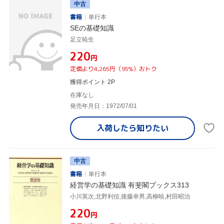
中古
書籍
単行本
SEの基礎知識
足立暁生
¥220
円
定価より4,265円（95%）おトク
獲得ポイント 2P
在庫なし
発売年月日：1972/07/01
入荷したら
知りたい
中古
書籍
単行本
経営学の基礎知識 有斐閣ブックス313
小川英次,北野利信,後藤幸男,高柳暁,村田昭治
¥220
円