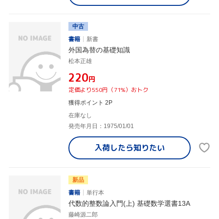
中古
書籍
新書
外国為替の基礎知識
松本正雄
¥220
円
定価より550円（71%）おトク
獲得ポイント 2P
在庫なし
発売年月日：1975/01/01
入荷したら
知りたい
新品
書籍
単行本
代数的整数論入門(上) 基礎数学選書13A
藤崎源二郎