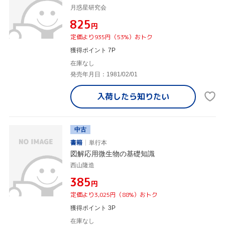
月惑星研究会
¥825
円
定価より935円（53%）おトク
獲得ポイント 7P
在庫なし
発売年月日：1981/02/01
入荷したら
知りたい
中古
書籍
単行本
図解応用微生物の基礎知識
西山隆造
¥385
円
定価より3,025円（88%）おトク
獲得ポイント 3P
在庫なし