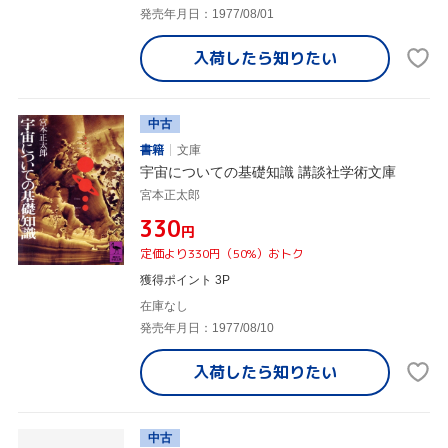
発売年月日：1977/08/01
入荷したら
知りたい
中古
書籍
文庫
宇宙についての基礎知識 講談社学術文庫
宮本正太郎
¥330
円
定価より330円（50%）おトク
獲得ポイント 3P
在庫なし
発売年月日：1977/08/10
入荷したら
知りたい
中古