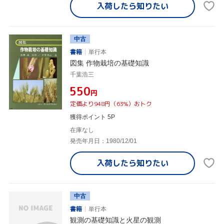
入荷したら
知りたい
中古
書籍
単行本
図集 作物栽培の基礎知識
千葉浩三
¥550
円
定価より948円（63%）おトク
獲得ポイント 5P
在庫なし
発売年月日：1980/12/01
入荷したら
知りたい
中古
書籍
単行本
観測の基礎知識と火星の観測