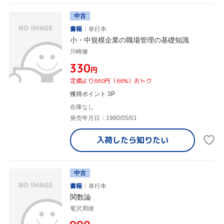
中古
書籍
単行本
小・中規模企業の職場管理の基礎知識
川崎修
¥330
円
定価より660円（66%）おトク
獲得ポイント 3P
在庫なし
発売年月日：1980/05/01
入荷したら
知りたい
中古
書籍
単行本
関数論
竜沢周雄