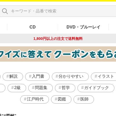
CD
DVD・ブルーレイ
1,800円以上の注文で
送料無料
解説
入門書
分かりやすい
イラスト
2級
問題集
哲学
ガイドブック
江戸時代
図鑑
医師
果
#図解