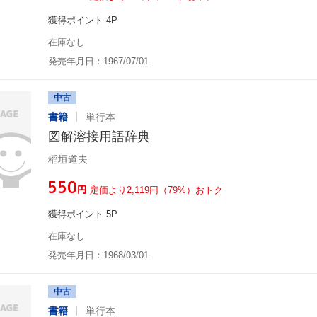
獲得ポイント 4P
在庫なし
発売年月日：1967/07/01
中古
書籍
単行本
図解溶接用語辞典
稲垣道夫
¥550
円
定価より2,119円（79%）おトク
獲得ポイント 5P
在庫なし
発売年月日：1968/03/01
中古
書籍
単行本