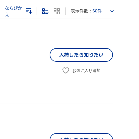
ならびか
表示件数：
60件
え
入荷したら
知りたい
お気に入り追加