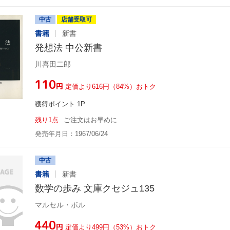
中古
店舗受取可
書籍
新書
発想法 中公新書
川喜田二郎
¥110
円
定価より616円（84%）おトク
獲得ポイント 1P
残り1点
ご注文はお早めに
発売年月日：1967/06/24
中古
書籍
新書
数学の歩み 文庫クセジュ135
マルセル・ボル
¥440
円
定価より499円（53%）おトク