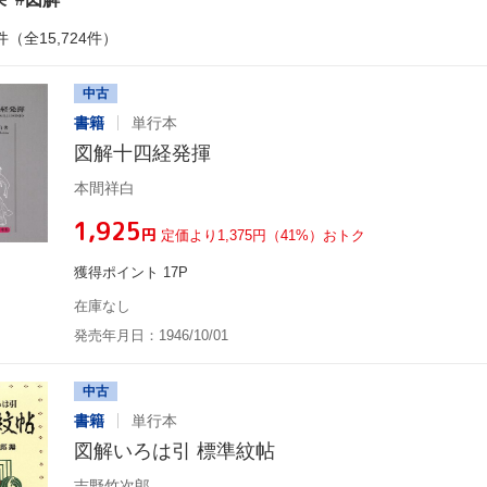
件（全15,724件）
中古
書籍
単行本
図解十四経発揮
本間祥白
¥1,925
円
定価より1,375円（41%）おトク
獲得ポイント 17P
在庫なし
発売年月日：1946/10/01
中古
書籍
単行本
図解いろは引 標準紋帖
吉野竹次郎