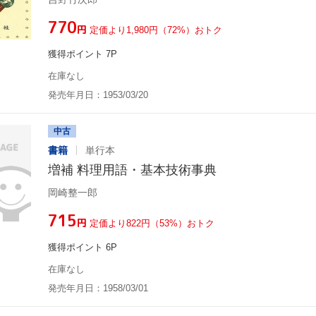
¥770
円
定価より1,980円（72%）おトク
獲得ポイント 7P
在庫なし
発売年月日：1953/03/20
中古
書籍
単行本
増補 料理用語・基本技術事典
岡崎整一郎
¥715
円
定価より822円（53%）おトク
獲得ポイント 6P
在庫なし
発売年月日：1958/03/01