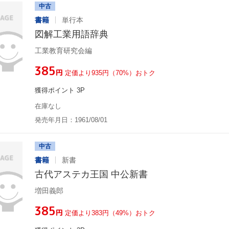
中古
書籍
単行本
図解工業用語辞典
工業教育研究会編
¥385
円
定価より935円（70%）おトク
獲得ポイント 3P
在庫なし
発売年月日：1961/08/01
中古
書籍
新書
古代アステカ王国 中公新書
増田義郎
¥385
円
定価より383円（49%）おトク