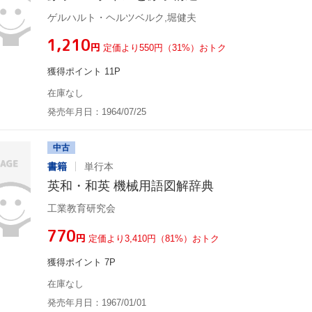
ゲルハルト・ヘルツベルク,堀健夫
¥1,210
円
定価より550円（31%）おトク
獲得ポイント 11P
在庫なし
発売年月日：1964/07/25
中古
書籍
単行本
英和・和英 機械用語図解辞典
工業教育研究会
¥770
円
定価より3,410円（81%）おトク
獲得ポイント 7P
在庫なし
発売年月日：1967/01/01