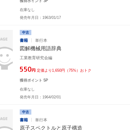
獲得ポイント 3P
在庫なし
発売年月日：1963/01/17
中古
書籍
単行本
図解機械用語辞典
工業教育研究会編
¥550
円
定価より1,650円（75%）おトク
獲得ポイント 5P
在庫なし
発売年月日：1964/02/01
中古
書籍
単行本
原子スペクトルと原子構造