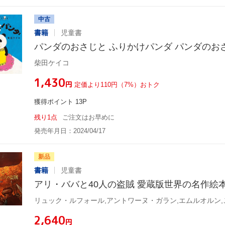
中古
書籍
児童書
パンダのおさじと ふりかけパンダ パンダのお
柴田ケイコ
¥1,430
円
定価より110円（7%）おトク
獲得ポイント 13P
残り1点
ご注文はお早めに
発売年月日：2024/04/17
新品
書籍
児童書
アリ・ババと40人の盗賊 愛蔵版世界の名作絵
リュック・ルフォール,アントワーヌ・ガラン,エムルオルン
¥2,640
円