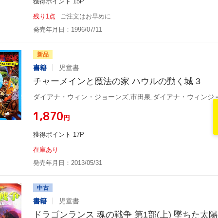
獲得ポイント 15P
残り1点
ご注文はお早めに
発売年月日：1996/07/11
新品
書籍
児童書
チャーメインと魔法の家 ハウルの動く城 3
ダイアナ・ウィン・ジョーンズ,市田泉,ダイアナ・ウィンジョ
¥1,870
円
獲得ポイント 17P
在庫あり
発売年月日：2013/05/31
中古
書籍
児童書
ドラゴンランス 魂の戦争 第1部(上) 墜ちた太