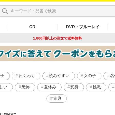
CD
DVD・ブルーレイ
1,800円以上の注文で
送料無料
息子
わくわく
読みやすい
女の子
名
しい
恐怖
夏休み
変身
挑戦
古典
果
#呪文