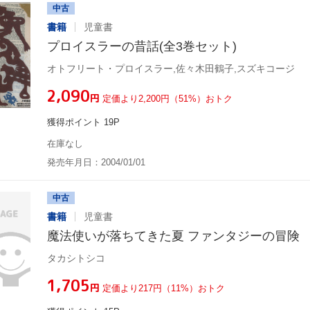
中古
書籍
児童書
プロイスラーの昔話(全3巻セット)
オトフリート・プロイスラー,佐々木田鶴子,スズキコージ
¥2,090
円
定価より2,200円（51%）おトク
獲得ポイント 19P
在庫なし
発売年月日：2004/01/01
中古
書籍
児童書
魔法使いが落ちてきた夏 ファンタジーの冒険
タカシトシコ
¥1,705
円
定価より217円（11%）おトク