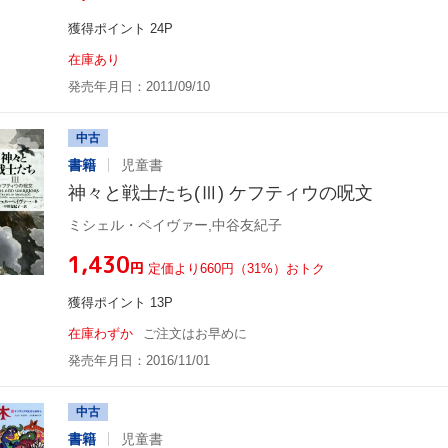
獲得ポイント 24P
在庫あり
発売年月日：2011/09/10
中古
書籍
児童書
神々と戦士たち(Ⅲ) ケフティウの呪文
ミシェル・ペイヴァー,中谷友紀子
¥1,430
円
定価より660円（31%）おトク
獲得ポイント 13P
在庫わずか
ご注文はお早めに
発売年月日：2016/11/01
中古
書籍
児童書