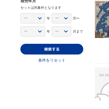
発売年月
セットは対象外となります
年
月〜
年
月まで
検索する
条件をリセット