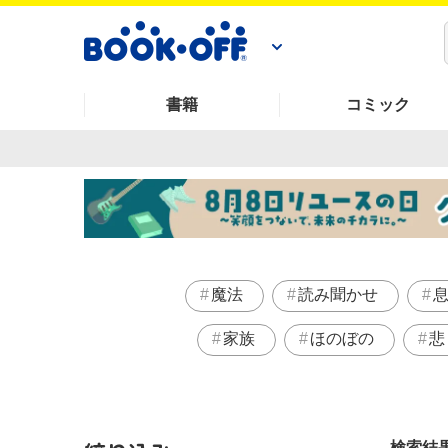
書籍
コミック
魔法
読み聞かせ
家族
ほのぼの
悲
検索結