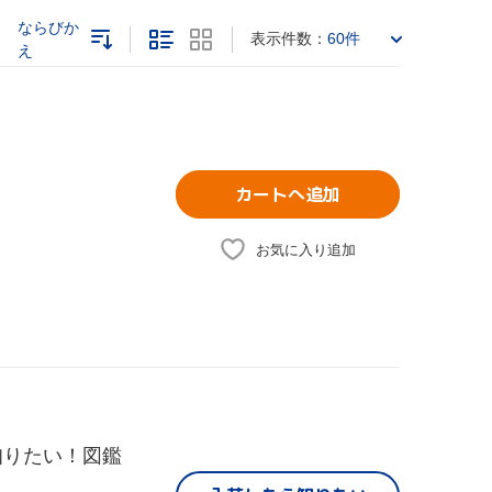
ならびか
表示件数：
60件
え
カートへ追加
お気に入り追加
知りたい！図鑑