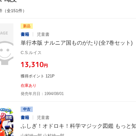
件（全151件）
新品
書籍
児童書
単行本版 ナルニア国ものがたり(全7巻セット)
C.S.ルイス
¥13,310
円
獲得ポイント 121P
在庫あり
発売年月日：1994/08/01
中古
書籍
児童書
ふしぎ！オドロキ！科学マジック図鑑 もっと
山村紳一郎,山村紳一郎