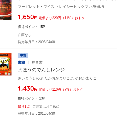
マーガレット・ワイス,トレイシーヒックマン,安田均
¥1,650
円
定価より220円（11%）おトク
獲得ポイント 15P
在庫なし
発売年月日：2005/04/08
中古
書籍
児童書
まほうのでんしレンジ
さいとうしのぶ,たかおかまりこ,たかおかまりこ
¥1,430
円
定価より110円（7%）おトク
獲得ポイント 13P
残り1点
ご注文はお早めに
発売年月日：2013/04/30