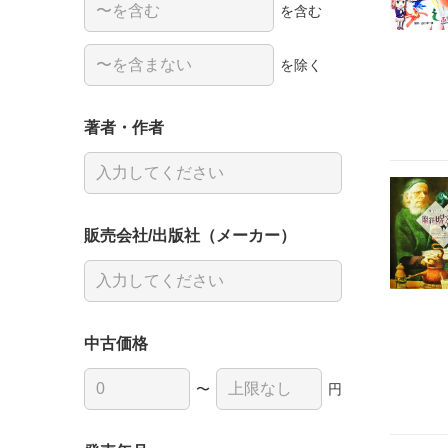
を含む
を除く
著者・作者
販売会社/出版社（メーカー）
中古価格
〜
円