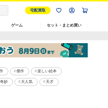
宅配買取
ゲーム
セット・まとめ買い
作
傑作
楽しい絵本
奇妙
大人気
天才