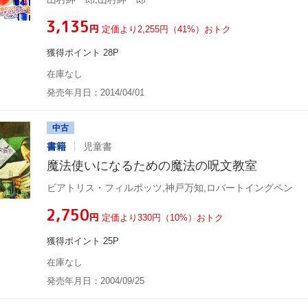
¥3,135
円
定価より2,255円（41%）おトク
獲得ポイント 28P
在庫なし
発売年月日：2014/04/01
中古
書籍
児童書
魔法使いになるための魔法の呪文教室
ビアトリス・フィルポッツ,神戸万知,ロバートイングペン
¥2,750
円
定価より330円（10%）おトク
獲得ポイント 25P
在庫なし
発売年月日：2004/09/25