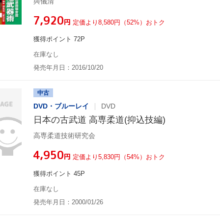
與儀清
¥7,920
円
定価より8,580円（52%）おトク
獲得ポイント 72P
在庫なし
発売年月日：2016/10/20
中古
DVD・ブルーレイ
DVD
日本の古武道 高専柔道(抑込技編)
高専柔道技術研究会
¥4,950
円
定価より5,830円（54%）おトク
獲得ポイント 45P
在庫なし
発売年月日：2000/01/26