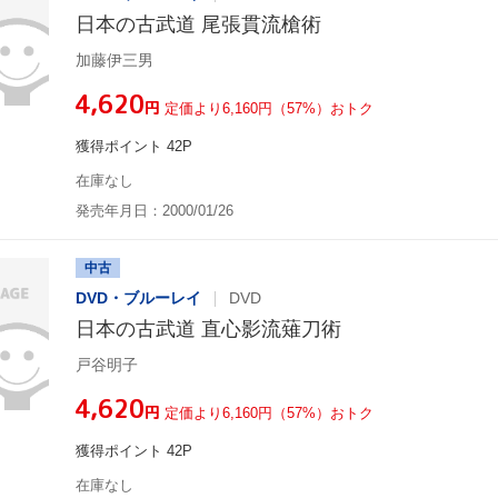
日本の古武道 尾張貫流槍術
加藤伊三男
¥4,620
円
定価より6,160円（57%）おトク
獲得ポイント 42P
在庫なし
発売年月日：2000/01/26
中古
DVD・ブルーレイ
DVD
日本の古武道 直心影流薙刀術
戸谷明子
¥4,620
円
定価より6,160円（57%）おトク
獲得ポイント 42P
在庫なし