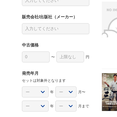
販売会社/出版社（メーカー）
中古価格
〜
円
発売年月
セットは対象外となります
年
月〜
年
月まで