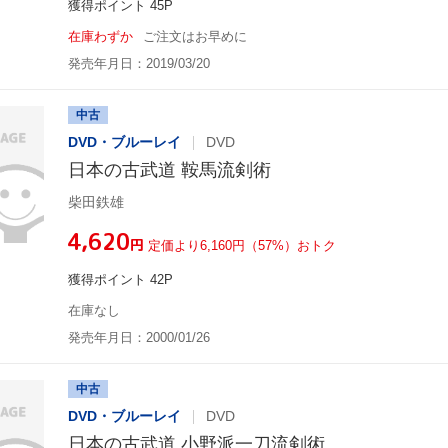
獲得ポイント 45P
在庫わずか
ご注文はお早めに
発売年月日：2019/03/20
中古
DVD・ブルーレイ
DVD
日本の古武道 鞍馬流剣術
柴田鉄雄
¥4,620
円
定価より6,160円（57%）おトク
獲得ポイント 42P
在庫なし
発売年月日：2000/01/26
中古
DVD・ブルーレイ
DVD
日本の古武道 小野派一刀流剣術