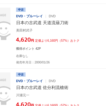
中古
DVD・ブルーレイ
DVD
日本の古武道 天道流薙刀術
美田村武子
¥4,620
円
定価より6,160円（57%）おトク
獲得ポイント 42P
在庫なし
発売年月日：2000/01/26
中古
DVD・ブルーレイ
DVD
日本の古武道 佐分利流槍術
川瀬元一
¥4,620
円
定価より6,160円（57%）おトク