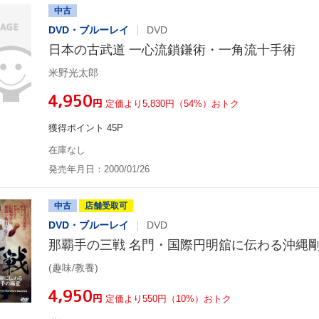
中古
DVD・ブルーレイ
DVD
日本の古武道 一心流鎖鎌術・一角流十手術
米野光太郎
¥4,950
円
定価より5,830円（54%）おトク
獲得ポイント 45P
在庫なし
発売年月日：2000/01/26
中古
店舗受取可
DVD・ブルーレイ
DVD
那覇手の三戦 名門・国際円明舘に伝わる沖縄
(趣味/教養)
¥4,950
円
定価より550円（10%）おトク