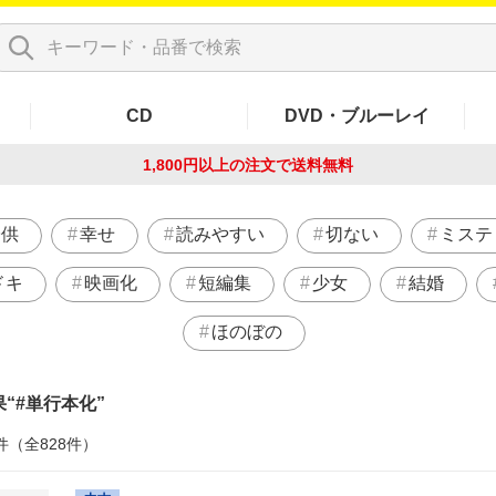
CD
DVD・ブルーレイ
1,800円以上の注文で
送料無料
子供
幸せ
読みやすい
切ない
ミステ
ドキ
映画化
短編集
少女
結婚
ほのぼの
果
#単行本化
件（全828件）