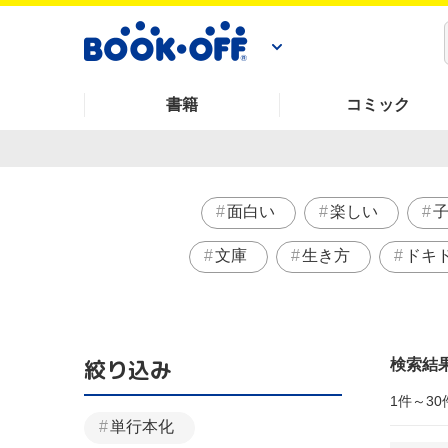
書籍
コミック
面白い
楽しい
文庫
生き方
ドキ
絞り込み
検索結
1件～30
単行本化