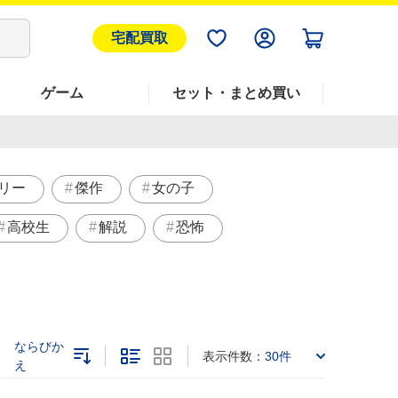
宅配買取
ゲーム
セット・まとめ買い
リー
傑作
女の子
高校生
解説
恐怖
ならびか
表示件数：
30件
え