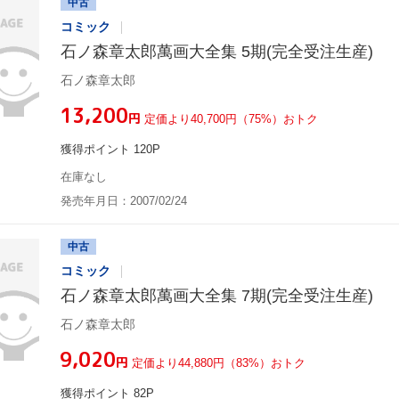
中古
コミック
石ノ森章太郎萬画大全集 5期(完全受注生産)
石ノ森章太郎
¥13,200
円
定価より40,700円（75%）おトク
獲得ポイント 120P
在庫なし
発売年月日：2007/02/24
中古
コミック
石ノ森章太郎萬画大全集 7期(完全受注生産)
石ノ森章太郎
¥9,020
円
定価より44,880円（83%）おトク
獲得ポイント 82P