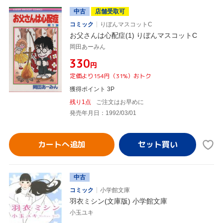
中古
店舗受取可
コミック
りぼんマスコットC
お父さんは心配症(1) りぼんマスコットC
岡田あーみん
¥330
円
定価より154円（31%）おトク
獲得ポイント 3P
残り1点
ご注文はお早めに
発売年月日：1992/03/01
カートへ追加
中古
コミック
小学館文庫
羽衣ミシン(文庫版) 小学館文庫
小玉ユキ