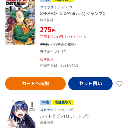
コミック
ジャンプC
SAKAMOTO DAYS(vol.1) ジャンプC
鈴木祐斗
¥275
円
定価より209円（43%）おトク
385
円
(7/29時点の価格)
獲得ポイント 2P
在庫あり
発売年月日：2021/04/02
カートへ追加
中古
店舗受取可
コミック
ジャンプC
ルリドラゴン(1) ジャンプC
眞藤雅興