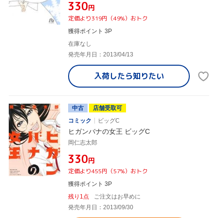
¥330
円
定価より319円（49%）おトク
獲得ポイント 3P
在庫なし
発売年月日：2013/04/13
入荷したら
知りたい
中古
店舗受取可
コミック
ビッグC
ヒガンバナの女王 ビッグC
岡仁志太郎
¥330
円
定価より455円（57%）おトク
獲得ポイント 3P
残り1点
ご注文はお早めに
発売年月日：2013/09/30