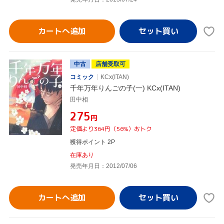
カートへ追加
中古
店舗受取可
コミック
KCx(ITAN)
千年万年りんごの子(一) KCx(ITAN)
田中相
¥275
円
定価より364円（56%）おトク
獲得ポイント 2P
在庫あり
発売年月日：2012/07/06
カートへ追加