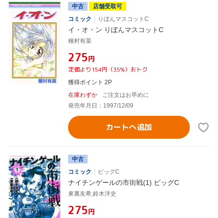
中古
店舗受取可
コミック
りぼんマスコットC
イ・オ・ン りぼんマスコットC
種村有菜
¥275
円
定価より154円（35%）おトク
獲得ポイント 2P
在庫わずか
ご注文はお早めに
発売年月日：1997/12/09
カートへ追加
中古
コミック
ビッグC
ナイチンゲールの市街戦(1) ビッグC
東裏友希,鈴木洋史
¥275
円