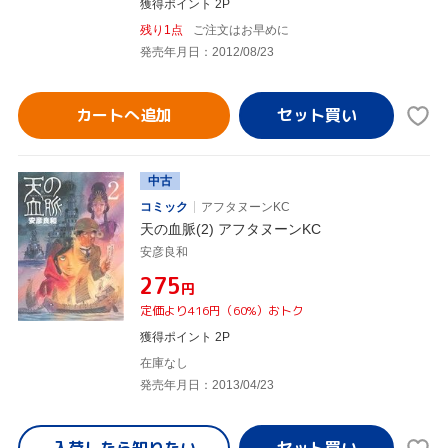
獲得ポイント 2P
残り1点
ご注文はお早めに
発売年月日：2012/08/23
カートへ追加
中古
コミック
アフタヌーンKC
天の血脈(2) アフタヌーンKC
安彦良和
¥275
円
定価より416円（60%）おトク
獲得ポイント 2P
在庫なし
発売年月日：2013/04/23