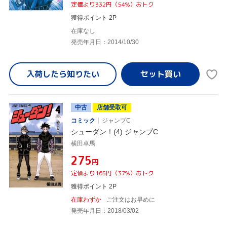
定価より332円（54%）おトク
獲得ポイント 2P
在庫なし
発売年月日：2014/10/30
入荷したら
知りたい
中古
店舗受取可
コミック
ジャンプC
シューダン！(4) ジャンプC
横田卓馬
¥275
円
定価より165円（37%）おトク
獲得ポイント 2P
在庫わずか
ご注文はお早めに
発売年月日：2018/03/02