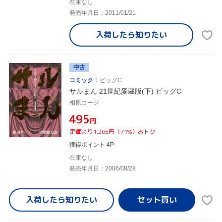
在庫なし
発売年月日：2011/01/21
入荷したら
知りたい
中古
コミック
ビッグC
サルまん 21世紀愛蔵版(下) ビッグC
相原コージ
¥495
円
定価より1,265円（71%）おトク
獲得ポイント 4P
在庫なし
発売年月日：2006/08/28
入荷したら
知りたい