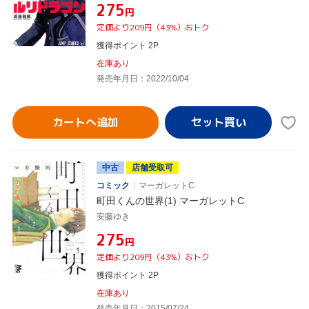
¥275
円
定価より209円（43%）おトク
獲得ポイント 2P
在庫あり
発売年月日：2022/10/04
カートへ追加
中古
店舗受取可
コミック
マーガレットC
町田くんの世界(1) マーガレットC
安藤ゆき
¥275
円
定価より209円（43%）おトク
獲得ポイント 2P
在庫あり
発売年月日：2015/07/24