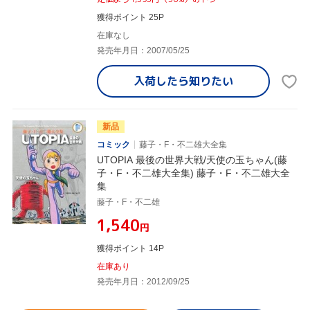
獲得ポイント 25P
在庫なし
発売年月日：2007/05/25
入荷したら
知りたい
新品
コミック
藤子・F・不二雄大全集
UTOPIA 最後の世界大戦/天使の玉ちゃん(藤
子・F・不二雄大全集) 藤子・F・不二雄大全
集
藤子・F・不二雄
¥1,540
円
獲得ポイント 14P
在庫あり
発売年月日：2012/09/25