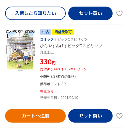
入荷したら
知りたい
中古
店舗受取可
コミック
ビッグCスピリッツ
ひらやすみ(1.) ビッグCスピリッツ
真造圭伍
¥330
円
定価より440円（57%）おトク
440
円
(7/27時点の価格)
獲得ポイント 3P
在庫あり
発売年月日：2021/09/10
カートへ追加