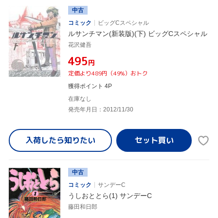
中古
コミック
ビッグCスペシャル
ルサンチマン(新装版)(下) ビッグCスペシャル
花沢健吾
¥495
円
定価より489円（49%）おトク
獲得ポイント 4P
在庫なし
発売年月日：2012/11/30
入荷したら
知りたい
中古
コミック
サンデーC
うしおととら(1) サンデーC
藤田和日郎