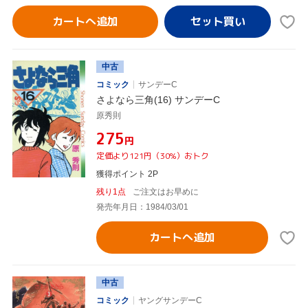
カートへ追加
中古
コミック
サンデーC
さよなら三角(16) サンデーC
原秀則
¥275
円
定価より121円（30%）おトク
獲得ポイント 2P
残り1点
ご注文はお早めに
発売年月日：1984/03/01
カートへ追加
中古
コミック
ヤングサンデーC