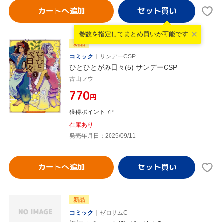
カートへ追加
巻数を指定して
まとめ買いが可能です
新品
コミック
サンデーCSP
ひとひとがみ日々(5) サンデーCSP
古山フウ
¥770
円
獲得ポイント 7P
在庫あり
発売年月日：2025/09/11
カートへ追加
新品
コミック
ゼロサムC