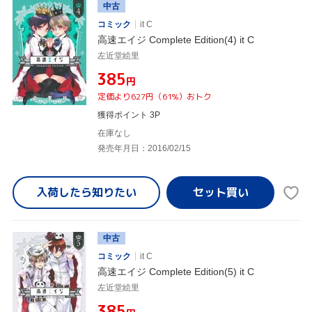
中古
コミック
it C
高速エイジ Complete Edition(4) it C
左近堂絵里
¥385
円
定価より627円（61%）おトク
獲得ポイント 3P
在庫なし
発売年月日：2016/02/15
入荷したら
知りたい
中古
コミック
it C
高速エイジ Complete Edition(5) it C
左近堂絵里
¥385