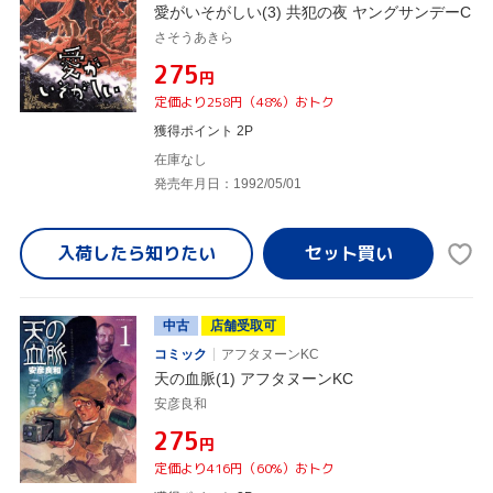
愛がいそがしい(3) 共犯の夜 ヤングサンデーC
さそうあきら
¥275
円
定価より258円（48%）おトク
獲得ポイント 2P
在庫なし
発売年月日：1992/05/01
入荷したら
知りたい
中古
店舗受取可
コミック
アフタヌーンKC
天の血脈(1) アフタヌーンKC
安彦良和
¥275
円
定価より416円（60%）おトク