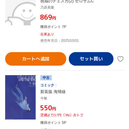
祝福のチェスカ(2) ゼロサムC
乃原美隆
¥869
円
獲得ポイント 7P
在庫あり
発売年月日：2025/10/31
カートへ追加
中古
コミック
新装版 海帰線
今敏
¥550
円
定価より57円（9%）おトク
獲得ポイント 5P