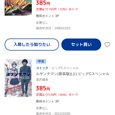
¥385
円
定価より165円（30%）おトク
獲得ポイント 3P
在庫なし
発売年月日：1990/12/15
入荷したら
知りたい
中古
コミック
ビッグCスペシャル
ルサンチマン(新装版)(上) ビッグCスペシャル
花沢健吾
¥385
円
定価より599円（60%）おトク
獲得ポイント 3P
在庫なし
発売年月日：2012/10/30