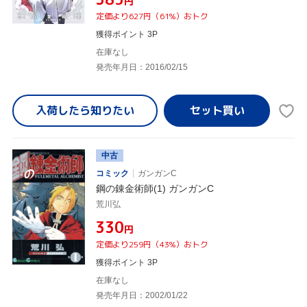
円
定価より627円（61%）おトク
獲得ポイント 3P
在庫なし
発売年月日：2016/02/15
入荷したら
知りたい
中古
コミック
ガンガンC
鋼の錬金術師(1) ガンガンC
荒川弘
¥330
円
定価より259円（43%）おトク
獲得ポイント 3P
在庫なし
発売年月日：2002/01/22