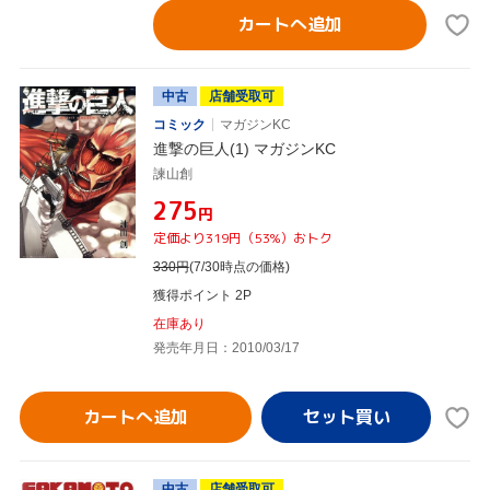
カートへ追加
中古
店舗受取可
コミック
マガジンKC
進撃の巨人(1) マガジンKC
諫山創
¥275
円
定価より319円（53%）おトク
330
円
(7/30時点の価格)
獲得ポイント 2P
在庫あり
発売年月日：2010/03/17
カートへ追加
中古
店舗受取可