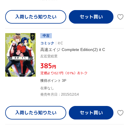
入荷したら
知りたい
中古
コミック
it C
高速エイジ Complete Edition(2) it C
左近堂絵里
¥385
円
定価より627円（61%）おトク
獲得ポイント 3P
在庫なし
発売年月日：2015/12/14
入荷したら
知りたい