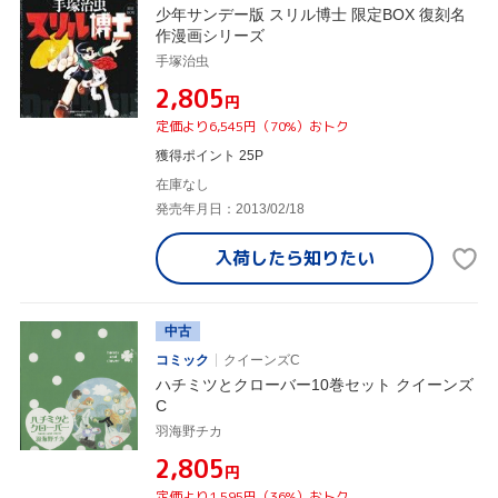
少年サンデー版 スリル博士 限定BOX 復刻名
作漫画シリーズ
手塚治虫
¥2,805
円
定価より6,545円（70%）おトク
獲得ポイント 25P
在庫なし
発売年月日：2013/02/18
入荷したら
知りたい
中古
コミック
クイーンズC
ハチミツとクローバー10巻セット クイーンズ
C
羽海野チカ
¥2,805
円
定価より1,595円（36%）おトク