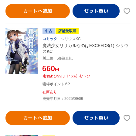
カートへ追加
中古
店舗受取可
コミック
シリウスKC
魔法少女リリカルなのはEXCEEDS(1) シリウ
スKC
川上修一,都築真紀
¥660
円
定価より99円（13%）おトク
獲得ポイント 6P
在庫あり
発売年月日：2025/09/09
カートへ追加