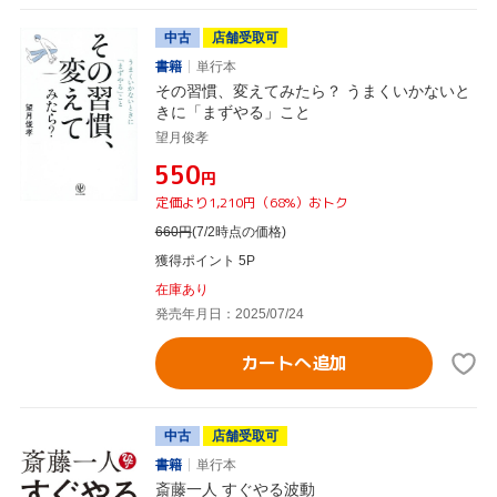
中古
店舗受取可
書籍
単行本
その習慣、変えてみたら？ うまくいかないと
きに「まずやる」こと
望月俊孝
¥550
円
定価より1,210円（68%）おトク
660
円
(7/2時点の価格)
獲得ポイント 5P
在庫あり
発売年月日：2025/07/24
カートへ追加
中古
店舗受取可
書籍
単行本
斎藤一人 すぐやる波動