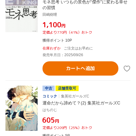
モネ思考 いつもの景色が“傑作"に変わる幸せ
の習慣
田嶋樹哩
¥1,100
円
定価より770円（41%）おトク
獲得ポイント 10P
在庫わずか
ご注文はお早めに
発売年月日：2025/09/26
カートへ追加
中古
店舗受取可
コミック
集英社ガールズC
運命だから諦めて？(2) 集英社ガールズC
はちのじ
¥605
円
定価より209円（25%）おトク
獲得ポイント 5P