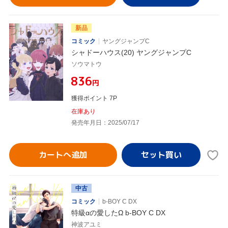
新品
コミック
ヤングジャンプC
シャドーハウス(20) ヤングジャンプC
ソウマトウ
¥836
円
獲得ポイント 7P
在庫あり
発売年月日：2025/07/17
カートへ追加
中古
コミック
b-BOY C DX
特級αの愛したΩ b-BOY C DX
神波アユミ