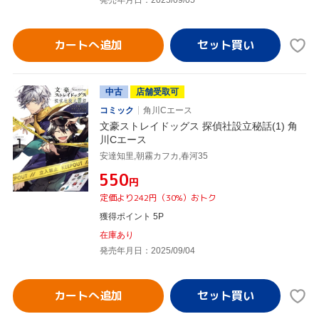
発売年月日：2025/09/05
カートへ追加
中古
店舗受取可
コミック
角川Cエース
文豪ストレイドッグス 探偵社設立秘話(1) 角
川Cエース
安達知里,朝霧カフカ,春河35
¥550
円
定価より242円（30%）おトク
獲得ポイント 5P
在庫あり
発売年月日：2025/09/04
カートへ追加