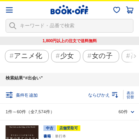
1,800円以上の注文で
送料無料
アニメ化
少女
女の子
高
検索結果
#出会い
条件を追加
ならびかえ
1件～60件（全7,574件）
60件
中古
店舗受取可
書籍
単行本