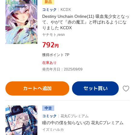
新品
コミック
KCDX
Destiny Unchain Online(11) 吸血鬼少女となっ
て、やがて『赤の魔王』と呼ばれるようにな
りました KCDX
ヤチモト,resn
¥792
円
獲得ポイント 7P
在庫あり
発売年月日：2025/09/09
カートへ追加
中古
コミック
花丸Cプレミアム
瞳の中の僕を知らない(2) 花丸Cプレミアム
イズミハルカ