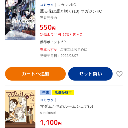
コミック
マガジンKC
薫る花は凛と咲く(18) マガジンKC
三香見サカ
¥550
円
定価より44円（7%）おトク
獲得ポイント 5P
在庫わずか
ご注文はお早めに
発売年月日：2025/08/07
カートへ追加
中古
店舗受取可
コミック
マダムたちのルームシェア(5)
sekokoseko
¥1,100
円