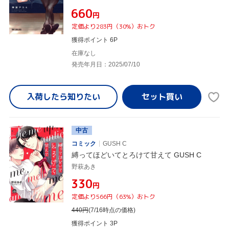
¥660
円
定価より283円（30%）おトク
獲得ポイント 6P
在庫なし
発売年月日：2025/07/10
入荷したら
知りたい
中古
コミック
GUSH C
縛ってほどいてとろけて甘えて GUSH C
野萩あき
¥330
円
定価より566円（63%）おトク
440
円
(7/16時点の価格)
獲得ポイント 3P