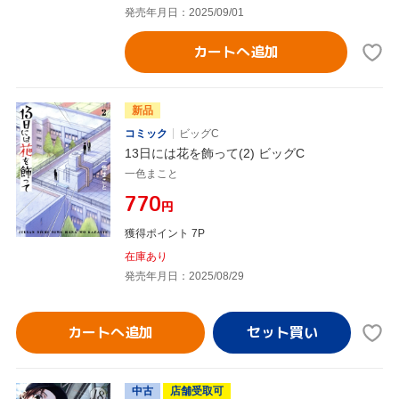
発売年月日：2025/09/01
カートへ追加
新品
コミック
ビッグC
13日には花を飾って(2) ビッグC
一色まこと
¥770
円
獲得ポイント 7P
在庫あり
発売年月日：2025/08/29
カートへ追加
中古
店舗受取可