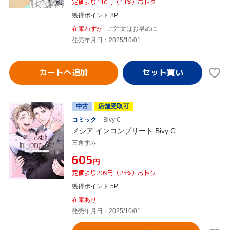
定価より110円（11%）おトク
獲得ポイント 8P
在庫わずか
ご注文はお早めに
発売年月日：2025/10/01
カートへ追加
中古
店舗受取可
コミック
Bivy C
メシア インコンプリート Bivy C
三角すみ
¥605
円
定価より209円（25%）おトク
獲得ポイント 5P
在庫あり
発売年月日：2025/10/01