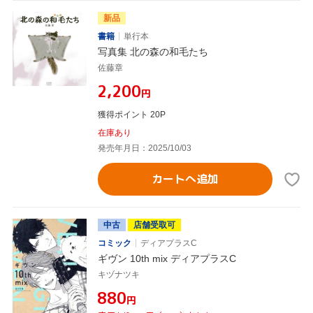
新品
書籍
単行本
写真集 北の森の和毛たち
佐藤章
¥2,200
円
獲得ポイント 20P
在庫あり
発売年月日：2025/10/03
カートへ追加
中古
店舗受取可
コミック
ディアプラスC
ギヴン 10th mix ディアプラスC
キヅナツキ
¥880
円