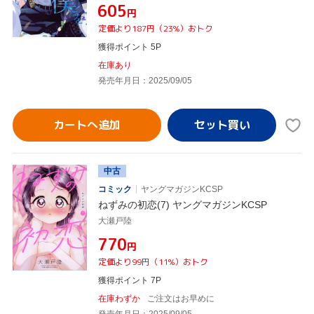
¥605
円
定価より187円（23%）おトク
獲得ポイント 5P
在庫あり
発売年月日：2025/09/05
カートへ追加
中古
コミック
ヤングマガジンKCSP
ねずみの初恋(7) ヤングマガジンKCSP
大瀬戸陸
¥770
円
定価より99円（11%）おトク
獲得ポイント 7P
在庫わずか
ご注文はお早めに