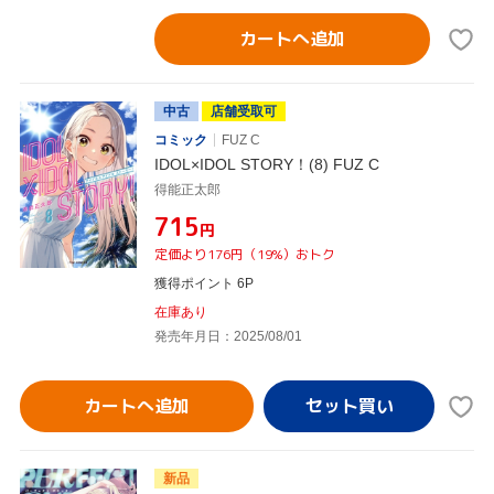
カートへ追加
中古
店舗受取可
コミック
FUZ C
IDOL×IDOL STORY！(8) FUZ C
得能正太郎
¥715
円
定価より176円（19%）おトク
獲得ポイント 6P
在庫あり
発売年月日：2025/08/01
カートへ追加
新品