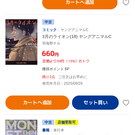
カートへ追加
中古
コミック
ヤングアニマルC
3月のライオン(18) ヤングアニマルC
羽海野チカ
¥660
円
定価より99円（13%）おトク
獲得ポイント 6P
残り1点
ご注文はお早めに
発売年月日：2025/09/29
カートへ追加
中古
店舗受取可
書籍
単行本