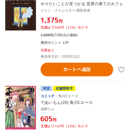
やりたいことが見つかる 世界の果てのカフェ
ジョン・ストレルキー,鹿田昌美
¥1,375
円
定価より385円（21%）おトク
1,595
円
(7/2時点の価格)
獲得ポイント 12P
在庫あり
発売年月日：2025/11/13
カートへ追加
中古
店舗受取可
コミック
角川Cエース
であいもん(20) 角川Cエース
浅野りん
¥605
円
定価より187円（23%）おトク