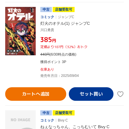
中古
店舗受取可
コミック
ジャンプC
灯火のオテル(1) ジャンプC
川口勇貴
¥385
円
定価より187円（32%）おトク
440
円
(6/30時点の価格)
獲得ポイント 3P
在庫あり
発売年月日：2025/09/04
カートへ追加
中古
店舗受取可
コミック
Bivy C
ねぇなっちゃん、こっちむいて Bivy C