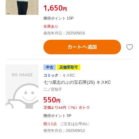
¥1,650
円
獲得ポイント 15P
在庫あり
発売年月日：2025/09/16
カートへ追加
中古
店舗受取可
コミック
キスKC
七つ屋志のぶの宝石匣(25) キスKC
二ノ宮知子
¥550
円
定価より44円（7%）おトク
獲得ポイント 5P
残り1点
ご注文はお早めに
発売年月日：2025/09/12