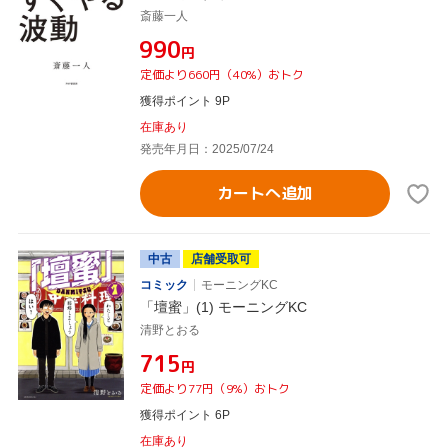
斎藤一人
¥990
円
定価より660円（40%）おトク
獲得ポイント 9P
在庫あり
発売年月日：2025/07/24
カートへ追加
中古
店舗受取可
コミック
モーニングKC
「壇蜜」(1) モーニングKC
清野とおる
¥715
円
定価より77円（9%）おトク
獲得ポイント 6P
在庫あり