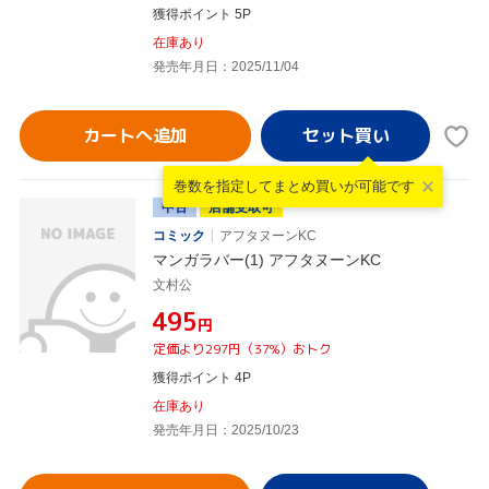
獲得ポイント 5P
在庫あり
発売年月日：2025/11/04
カートへ追加
巻数を指定して
まとめ買いが可能です
中古
店舗受取可
コミック
アフタヌーンKC
マンガラバー(1) アフタヌーンKC
文村公
¥495
円
定価より297円（37%）おトク
獲得ポイント 4P
在庫あり
発売年月日：2025/10/23