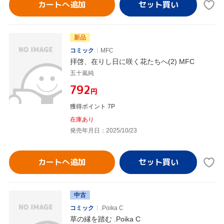
カートへ追加
新品
コミック
MFC
拝啓、在りし日に咲く花たちへ(2) MFC
五十嵐純
¥792
円
獲得ポイント 7P
在庫あり
発売年月日：2025/10/23
カートへ追加
中古
コミック
.Poika C
草の縁を踏む .Poika C