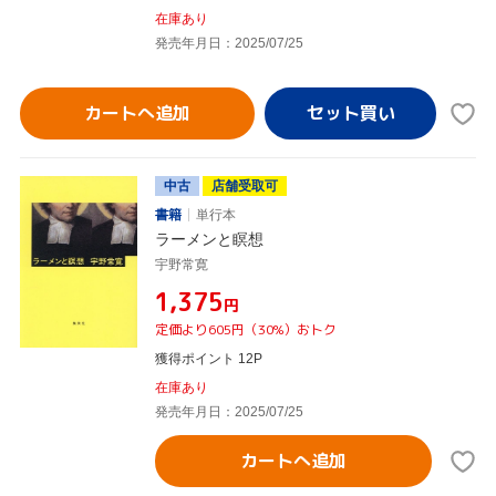
在庫あり
発売年月日：2025/07/25
カートへ追加
中古
店舗受取可
書籍
単行本
ラーメンと瞑想
宇野常寛
¥1,375
円
定価より605円（30%）おトク
獲得ポイント 12P
在庫あり
発売年月日：2025/07/25
カートへ追加