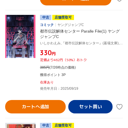
中古
店舗受取可
コミック
ヤングジャンプC
都市伝説解体センター Paralle File(1) ヤング
ジャンプC
いしかわえみ,『都市伝説解体センター』(墓場文庫),集英社ゲームズ
¥330
円
定価より462円（58%）おトク
385
円
(7/26時点の価格)
獲得ポイント 3P
在庫あり
発売年月日：2025/09/19
カートへ追加
中古
店舗受取可