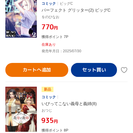
コミック
ビッグC
パーフェクト グリッター(2) ビッグC
をのひなお
¥770
円
獲得ポイント 7P
在庫あり
発売年月日：2025/07/30
カートへ追加
新品
コミック
いびってこない義母と義姉(8)
おつじ
¥935
円
獲得ポイント 8P