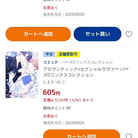
在庫あり
発売年月日：2025/09/25
カートへ追加
中古
店舗受取可
コミック
バーズCリンクスコレクション
アロマンティック×セクシャルラヴァー バー
ズCリンクスコレクション
たまきつむぐ
¥605
円
定価より297円（32%）おトク
獲得ポイント 5P
在庫あり
発売年月日：2025/09/24
カートへ追加