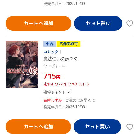
発売年月日：2025/10/09
カートへ追加
中古
店舗受取可
コミック
魔法使いの嫁(23)
ヤマザキコレ
¥715
円
定価より77円（9%）おトク
獲得ポイント 6P
在庫わずか
ご注文はお早めに
発売年月日：2025/10/08
カートへ追加