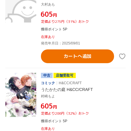
大村あも
¥605
円
定価より275円（31%）おトク
獲得ポイント 5P
在庫あり
発売年月日：2025/09/01
カートへ追加
中古
店舗受取可
コミック
H&CC/CRAFT
うたかたの庭 H&CC/CRAFT
村崎もよ
¥605
円
定価より286円（32%）おトク
獲得ポイント 5P
在庫あり