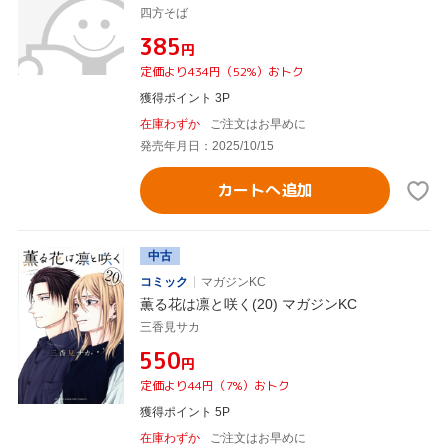
四方そば
¥385
円
定価より434円（52%）おトク
獲得ポイント 3P
在庫わずか
ご注文はお早めに
発売年月日：2025/10/15
カートへ追加
中古
コミック
マガジンKC
薫る花は凛と咲く(20) マガジンKC
三香見サカ
¥550
円
定価より44円（7%）おトク
獲得ポイント 5P
在庫わずか
ご注文はお早めに