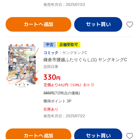
発売年月日：2025/07/23
カートへ追加
中古
店舗受取可
コミック
ヤングキングC
鎌倉市腰越ふたりぐらし(1) ヤングキングC
吉田日果
¥330
円
定価より462円（58%）おトク
385
円
(7/2時点の価格)
獲得ポイント 3P
在庫あり
発売年月日：2025/07/22
カートへ追加