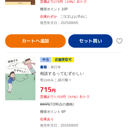
定価より275円（20%）おトク
獲得ポイント 10P
在庫わずか
ご注文はお早めに
発売年月日：2025/08/05
カートへ追加
中古
店舗受取可
書籍
単行本
相談するってむずかしい
青山ゆみこ,細川貂々
¥715
円
定価より1,155円（61%）おトク
880
円
(7/2時点の価格)
獲得ポイント 6P
在庫あり
発売年月日：2025/08/05