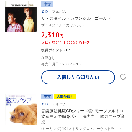
中古
ＣＤ
アルバム
ザ・スタイル・カウンシル・ゴールド
ザ・スタイル・カウンシル
¥2,310
円
定価より811円（25%）おトク
獲得ポイント 21P
在庫なし
発売年月日：2006/08/16
入荷したら
知りたい
中古
店舗受取可
ＣＤ
アルバム
音楽療法健康CDシリーズ④::モーツァルト≪
協奏曲≫で脳を活性、脳力向上 脳力アップ音
楽
(ヒーリング),101ストリングス・オーケストラ,ニュルンベルク交響楽団,ヴュルテンベルク室内管弦楽団ハイルブロン,ポーランド室内管弦楽団,カメラータ・ラバセンシス,モーツァルト・フェスティヴァル管弦楽団,ベルギー・フェスティヴァル管弦楽団