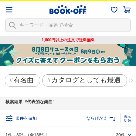
1,800円以上の注文で
送料無料
有名曲
カタログとしても最適
検索結果
#代表的な楽曲
条件を追加
ならびかえ
1件～30件（全138件）
30件