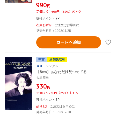
¥990
円
定価より1,466円（59%）おトク
獲得ポイント 9P
在庫わずか
ご注文はお早めに
発売年月日：1992/11/25
カートへ追加
中古
店舗受取可
ＣＤ
シングル
【8cm】あなただけ見つめてる
大黒摩季
¥330
円
定価より738円（69%）おトク
獲得ポイント 3P
残り1点
ご注文はお早めに
発売年月日：1993/12/10