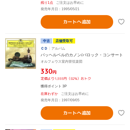
残り1点
ご注文はお早めに
発売年月日：1995/05/21
カートへ追加
中古
店舗受取可
ＣＤ
アルバム
パッヘルベルのカノン/バロック・コンサート
オルフェウス室内管弦楽団
¥330
円
定価より1,555円（82%）おトク
獲得ポイント 3P
在庫わずか
ご注文はお早めに
発売年月日：1997/09/05
カートへ追加