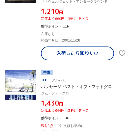
ザ・ヴェルヴェット・アンダーグラウンド
¥1,210
円
定価より660円（35%）おトク
獲得ポイント 11P
在庫なし
発売年月日：2001/11/28
入荷したら
知りたい
中古
ＣＤ
アルバム
パッセージ-ベスト・オブ・フォトグロ
ジム・フォトグロ
¥1,430
円
定価より644円（31%）おトク
獲得ポイント 13P
残り1点
ご注文はお早めに