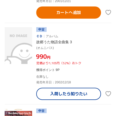
発売年月日：2001/12/21
カートへ追加
中古
ＣＤ
アルバム
故郷うた物語全曲集 3
(オムニバス)
¥990
円
定価より1,105円（52%）おトク
獲得ポイント 9P
在庫なし
発売年月日：2002/12/18
入荷したら
知りたい
中古