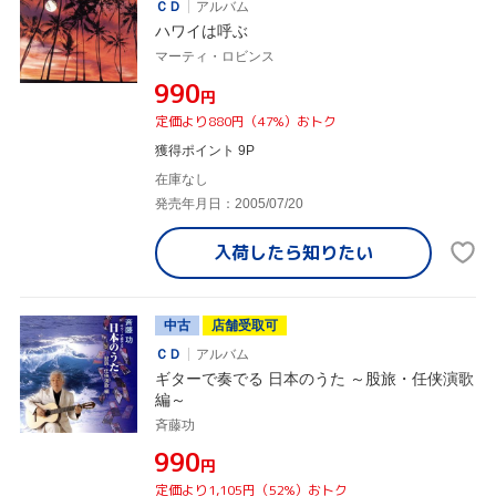
ＣＤ
アルバム
ハワイは呼ぶ
マーティ・ロビンス
¥990
円
定価より880円（47%）おトク
獲得ポイント 9P
在庫なし
発売年月日：2005/07/20
入荷したら
知りたい
中古
店舗受取可
ＣＤ
アルバム
ギターで奏でる 日本のうた ～股旅・任侠演歌
編～
斉藤功
¥990
円
定価より1,105円（52%）おトク