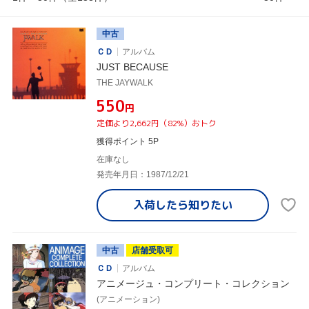
中古
ＣＤ
アルバム
JUST BECAUSE
THE JAYWALK
¥550
円
定価より2,662円（82%）おトク
獲得ポイント 5P
在庫なし
発売年月日：1987/12/21
入荷したら
知りたい
中古
店舗受取可
ＣＤ
アルバム
アニメージュ・コンプリート・コレクション
(アニメーション)