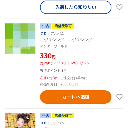
入荷したら
知りたい
中古
店舗受取可
ＣＤ
アルバム
エヴリシング、エヴリシング
アンダーワールド
¥330
円
定価より2,310円（87%）おトク
獲得ポイント 3P
在庫わずか
ご注文はお早めに
発売年月日：2000/08/23
カートへ追加
中古
店舗受取可
ＣＤ
アルバム