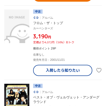
中古
ＣＤ
アルバム
フロム・ザ・トップ
カーペンターズ
¥3,190
円
定価より4,072円（56%）おトク
獲得ポイント 29P
在庫なし
発売年月日：2001/11/21
入荷したら
知りたい
中古
ＣＤ
アルバム
ベスト・オブ・ヴェルヴェット・アンダーグ
ラウンド