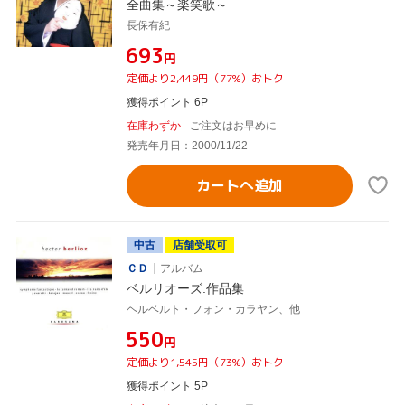
全曲集～楽笑歌～
長保有紀
¥693
円
定価より2,449円（77%）おトク
獲得ポイント 6P
在庫わずか
ご注文はお早めに
発売年月日：2000/11/22
カートへ追加
中古
店舗受取可
ＣＤ
アルバム
ベルリオーズ:作品集
ヘルベルト・フォン・カラヤン、他
¥550
円
定価より1,545円（73%）おトク
獲得ポイント 5P