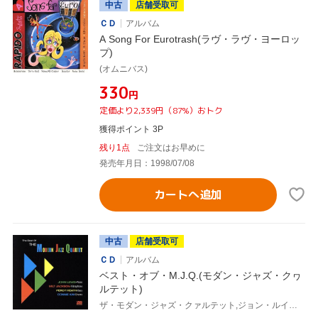
中古
店舗受取可
ＣＤ
アルバム
A Song For Eurotrash(ラヴ・ラヴ・ヨーロッ
プ)
(オムニバス)
¥330
円
定価より2,339円（87%）おトク
獲得ポイント 3P
残り1点
ご注文はお早めに
発売年月日：1998/07/08
カートへ追加
中古
店舗受取可
ＣＤ
アルバム
ベスト・オブ・M.J.Q.(モダン・ジャズ・クヮ
ルテット)
ザ・モダン・ジャズ・クァルテット,ジョン・ルイス(ピアノ),ミルト・ジャクソン(ヴァイヴ),パーシー・ヒース(ベース),コニー・ケイ(ドラムス)