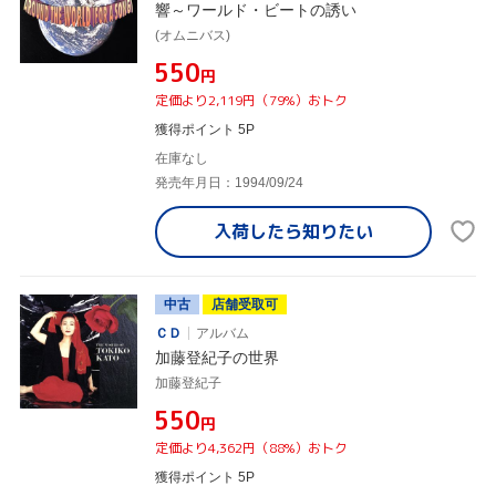
響～ワールド・ビートの誘い
(オムニバス)
¥550
円
定価より2,119円（79%）おトク
獲得ポイント 5P
在庫なし
発売年月日：1994/09/24
入荷したら
知りたい
中古
店舗受取可
ＣＤ
アルバム
加藤登紀子の世界
加藤登紀子
¥550
円
定価より4,362円（88%）おトク
獲得ポイント 5P