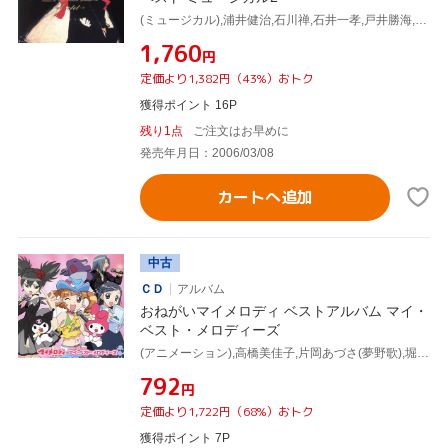
(ミュージカル),浦井健治,石川禅,石井一孝,戸井勝海,橋本さとし
¥1,760
円
定価より1,382円（43%）おトク
獲得ポイント 16P
残り1点
ご注文はお早めに
発売年月日：2006/03/08
カートへ追加
中古
ＣＤ
アルバム
おねがいマイメロディ ベストアルバム マイ・
ベスト・メロディーズ
(アニメーション),高橋美佳子,片岡あづさ(夢野歌),堀内賢雄(ヤナギ),小杉十郎太(マッツン),竹内順子(クロミ),佐久間レイ(ちびメロディ),小清水亜美(桜塚美紀)
¥792
円
定価より1,722円（68%）おトク
獲得ポイント 7P