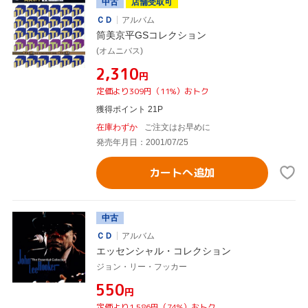
中古
店舗受取可
ＣＤ
アルバム
筒美京平GSコレクション
(オムニバス)
¥2,310
円
定価より309円（11%）おトク
獲得ポイント 21P
在庫わずか
ご注文はお早めに
発売年月日：2001/07/25
カートへ追加
中古
ＣＤ
アルバム
エッセンシャル・コレクション
ジョン・リー・フッカー
¥550
円
定価より1,586円（74%）おトク