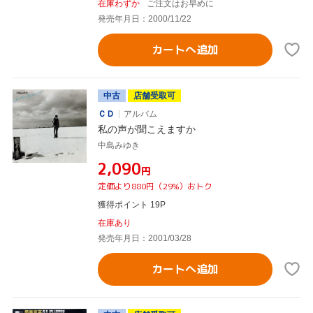
在庫わずか
ご注文はお早めに
発売年月日：2000/11/22
カートへ追加
中古
店舗受取可
ＣＤ
アルバム
私の声が聞こえますか
中島みゆき
¥2,090
円
定価より880円（29%）おトク
獲得ポイント 19P
在庫あり
発売年月日：2001/03/28
カートへ追加