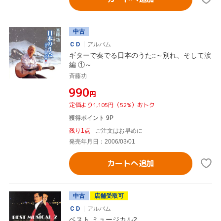
中古
ＣＤ
アルバム
ギターで奏でる日本のうた::～別れ、そして涙
編 ①～
斉藤功
¥990
円
定価より1,105円（52%）おトク
獲得ポイント 9P
残り1点
ご注文はお早めに
発売年月日：2006/03/01
カートへ追加
中古
店舗受取可
ＣＤ
アルバム
ベスト ミュージカル2