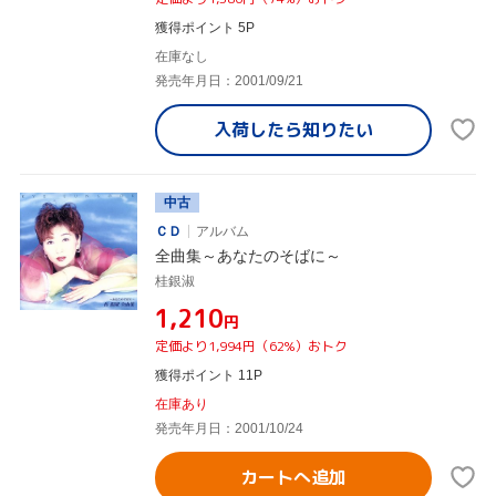
獲得ポイント 5P
在庫なし
発売年月日：2001/09/21
入荷したら
知りたい
中古
ＣＤ
アルバム
全曲集～あなたのそばに～
桂銀淑
¥1,210
円
定価より1,994円（62%）おトク
獲得ポイント 11P
在庫あり
発売年月日：2001/10/24
カートへ追加