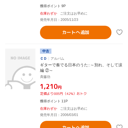
獲得ポイント 9P
在庫わずか
ご注文はお早めに
発売年月日：2005/11/23
カートへ追加
中古
ＣＤ
アルバム
ギターで奏でる日本のうた::～別れ、そして涙
編 ②～
斉藤功
¥1,210
円
定価より885円（42%）おトク
獲得ポイント 11P
在庫わずか
ご注文はお早めに
発売年月日：2006/03/01
カートへ追加