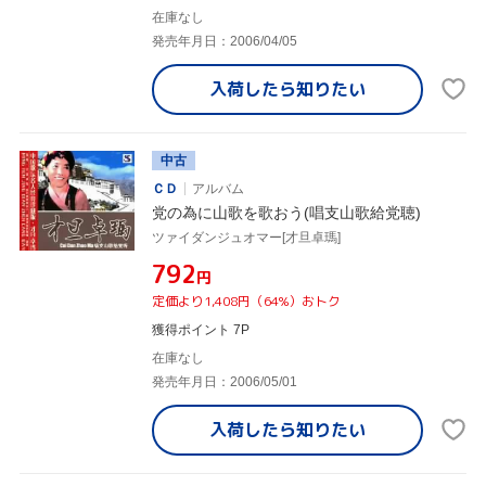
在庫なし
発売年月日：2006/04/05
入荷したら
知りたい
中古
ＣＤ
アルバム
党の為に山歌を歌おう(唱支山歌給党聴)
ツァイダンジュオマー[才旦卓瑪]
¥792
円
定価より1,408円（64%）おトク
獲得ポイント 7P
在庫なし
発売年月日：2006/05/01
入荷したら
知りたい