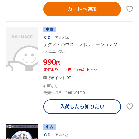
カートへ追加
中古
ＣＤ
アルバム
テクノ・ハウス・レボリューション V
(オムニバス)
¥990
円
定価より2,214円（69%）おトク
獲得ポイント 9P
在庫なし
発売年月日：1994/01/10
入荷したら
知りたい
中古
ＣＤ
アルバム