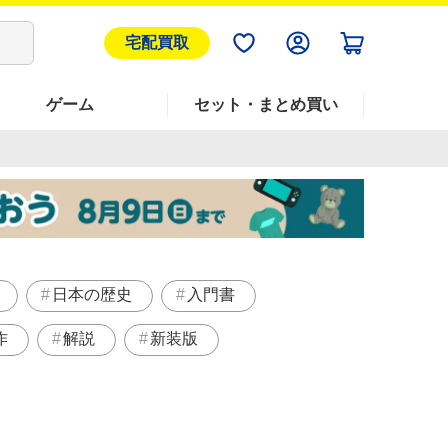
宅配買取
ゲーム
セット・まとめ買い
日本の歴史
入門書
作
解説
新装版