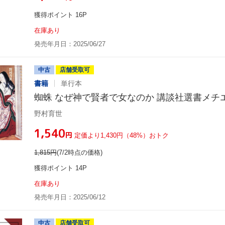
獲得ポイント 16P
在庫あり
発売年月日：2025/06/27
中古
店舗受取可
書籍
単行本
蜘蛛 なぜ神で賢者で女なのか 講談社選書メチエ
野村育世
¥1,540
円
定価より1,430円（48%）おトク
1,815
円
(7/2時点の価格)
獲得ポイント 14P
在庫あり
発売年月日：2025/06/12
中古
店舗受取可