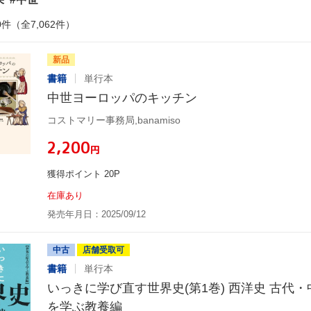
0件（全7,062件）
新品
書籍
単行本
中世ヨーロッパのキッチン
コストマリー事務局,banamiso
¥2,200
円
獲得ポイント 20P
在庫あり
発売年月日：2025/09/12
中古
店舗受取可
書籍
単行本
いっきに学び直す世界史(第1巻) 西洋史 古代・
を学ぶ教養編