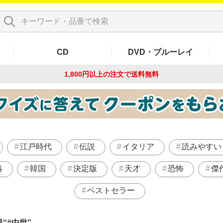
CD
DVD・ブルーレイ
1,800円以上の注文で
送料無料
江戸時代
伝説
イタリア
読みやすい
略
韓国
決定版
天才
恐怖
傑
ベストセラー
果
#中世