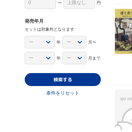
〜
円
発売年月
セットは対象外となります
年
月〜
年
月まで
検索する
条件をリセット