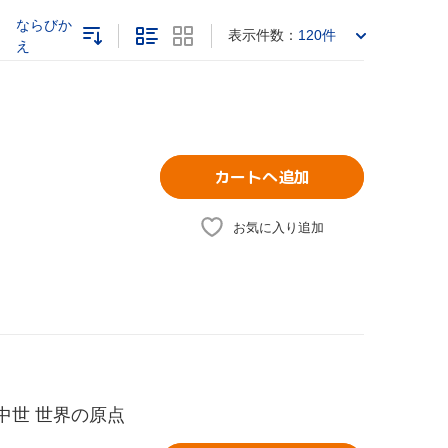
ならびか
表示件数：
120件
え
カートへ追加
お気に入り追加
中世 世界の原点