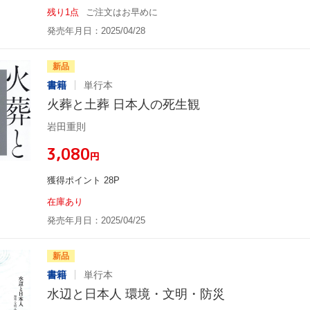
残り1点
ご注文はお早めに
発売年月日：2025/04/28
新品
書籍
単行本
火葬と土葬 日本人の死生観
岩田重則
¥3,080
円
獲得ポイント 28P
在庫あり
発売年月日：2025/04/25
新品
書籍
単行本
水辺と日本人 環境・文明・防災