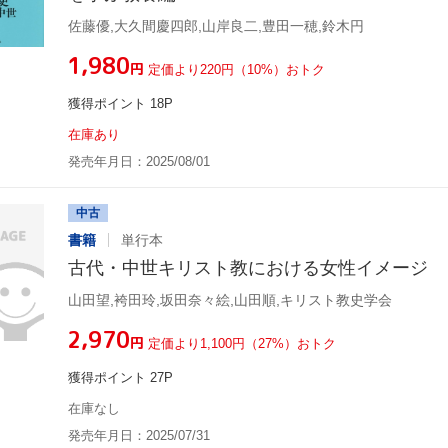
佐藤優,大久間慶四郎,山岸良二,豊田一穂,鈴木円
¥1,980
円
定価より220円（10%）おトク
獲得ポイント 18P
在庫あり
発売年月日：2025/08/01
中古
書籍
単行本
古代・中世キリスト教における女性イメージ
山田望,袴田玲,坂田奈々絵,山田順,キリスト教史学会
¥2,970
円
定価より1,100円（27%）おトク
獲得ポイント 27P
在庫なし
発売年月日：2025/07/31