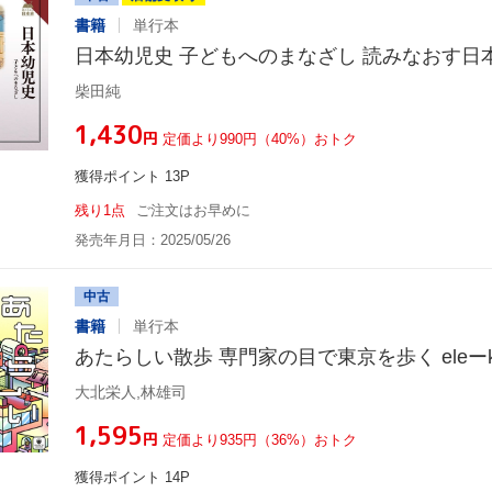
書籍
単行本
日本幼児史 子どもへのまなざし 読みなおす日
柴田純
¥1,430
円
定価より990円（40%）おトク
獲得ポイント 13P
残り1点
ご注文はお早めに
発売年月日：2025/05/26
中古
書籍
単行本
あたらしい散歩 専門家の目で東京を歩く eleーkin
大北栄人,林雄司
¥1,595
円
定価より935円（36%）おトク
獲得ポイント 14P