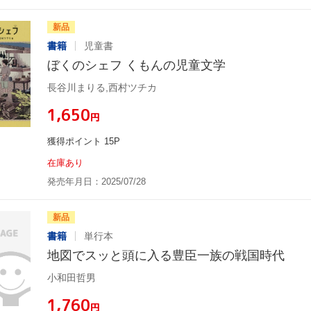
新品
書籍
児童書
ぼくのシェフ くもんの児童文学
長谷川まりる,西村ツチカ
¥1,650
円
獲得ポイント 15P
在庫あり
発売年月日：2025/07/28
新品
書籍
単行本
地図でスッと頭に入る豊臣一族の戦国時代
小和田哲男
¥1,760
円