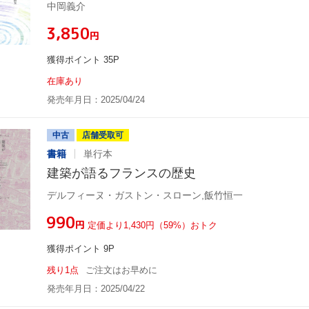
中岡義介
¥3,850
円
獲得ポイント 35P
在庫あり
発売年月日：2025/04/24
中古
店舗受取可
書籍
単行本
建築が語るフランスの歴史
デルフィーヌ・ガストン・スローン,飯竹恒一
¥990
円
定価より1,430円（59%）おトク
獲得ポイント 9P
残り1点
ご注文はお早めに
発売年月日：2025/04/22