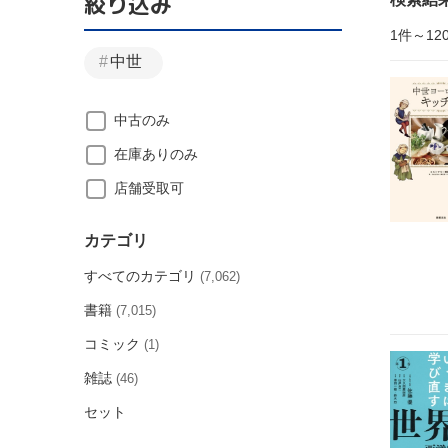
絞り込み
1件～12
中世
中古のみ
在庫ありのみ
店舗受取可
カテゴリ
すべてのカテゴリ
(7,062)
書籍
(7,015)
コミック
(1)
雑誌
(46)
セット