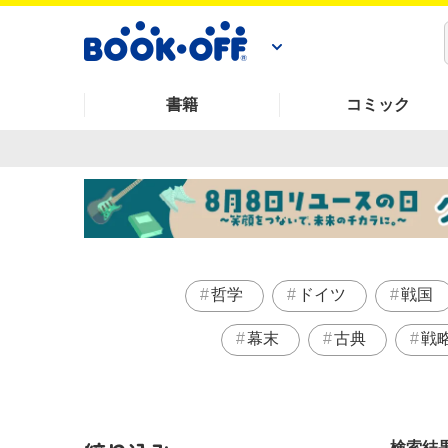
書籍
コミック
哲学
ドイツ
戦国
幕末
古典
戦
検索結